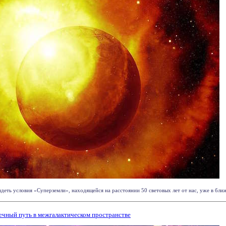
деть условия «Суперземли», находящейся на расстоянии 50 световых лет от нас, уже в ближ
ечный путь в межгалактическом пространстве