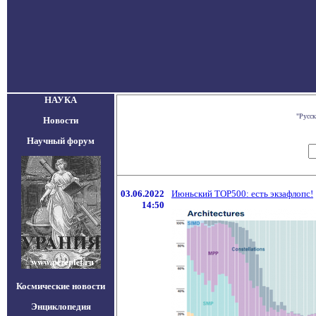
НАУКА
"Русс
Новости
Научный форум
03.06.2022
Июньский TOP500: есть экзафлопс!
14:50
Космические новости
Энциклопедия