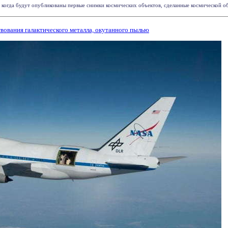
когда будут опубликованы первые снимки космических объектов, сделанные космической обс
вования галактического металла, окутанного пылью