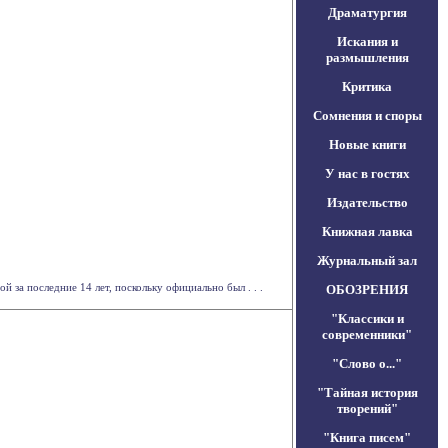
Драматургия
Искания и
размышления
Критика
Сомнения и споры
Новые книги
У нас в гостях
Издательство
Книжная лавка
Журнальный зал
за последние 14 лет, поскольку официально был . . .
ОБОЗРЕНИЯ
"Классики и
современники"
"Слово о..."
"Тайная история
творений"
"Книга писем"