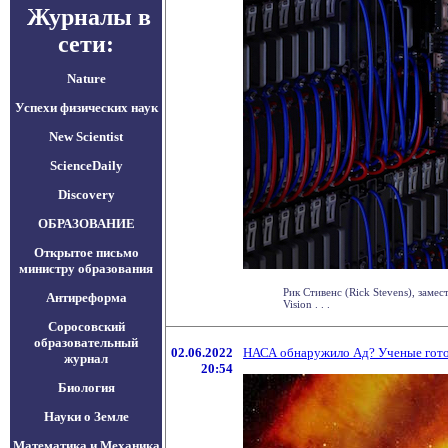
Журналы в
сети:
Nature
Успехи физических наук
New Scientist
ScienceDaily
Discovery
ОБРАЗОВАНИЕ
Открытое письмо
министру образования
Рик Стивенс (Rick Stevens), зам
Антиреформа
Vision . . .
Соросовский
образовательный
02.06.2022
НАСА обнаружило Ад? Ученые гото
журнал
20:54
Биология
Науки о Земле
Математика и Механика