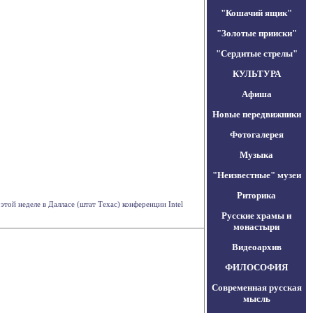
"Кошачий ящик"
"Золотые прииски"
"Сердитые стрелы"
КУЛЬТУРА
Афиша
Новые передвижники
Фотогалерея
Музыка
"Неизвестные" музеи
Риторика
той неделе в Далласе (штат Техас) конференции Intel
Русские храмы и
монастыри
Видеоархив
ФИЛОСОФИЯ
Современная русская
мысль