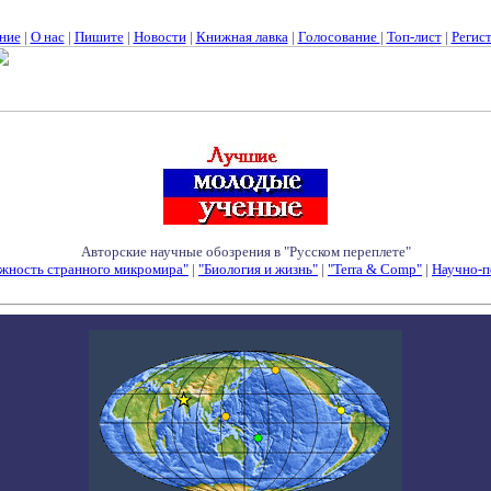
ние
|
О нас
|
Пишите
|
Новости
|
Книжная лавка
|
Голосование
|
Топ-лист
|
Регис
Авторские научные обозрения в "Русском переплете"
жность странного микромира"
|
"Биология и жизнь"
|
"Terra & Comp"
|
Научно-п
Семинары - Конференции - Симпозиумы - Конкурсы