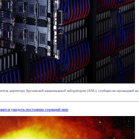
еститель директора Аргоннской национальной лаборатории (ANL), сообщил на прошедшей на э
вятся увидеть постоянно горящий мир