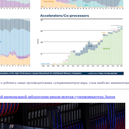
о рейтинга самых производительных суперкомпьютеров мира, стала наиболее знаменательной 
кой национальной лаборатории начали монтаж суперкомпьютера Aurora