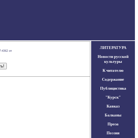
ЛИТЕРАТУРА
7-4362 от
Новости русской
культуры
К читателю
Содержание
Публицистика
"Курск"
Кавказ
Балканы
Проза
Поэзия