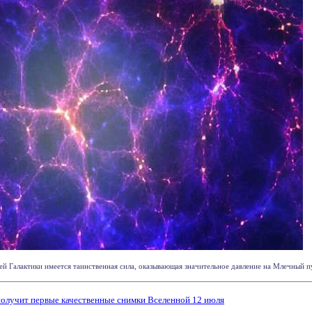
й Галактики имеется таинственная сила, оказывающая значительное давление на Млечный пут
получит первые качественные снимки Вселенной 12 июля