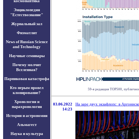
космонавтика
Энциклопедия
"Естествознание"
Журнальный зал
Физматлит
News of Russian Science
and Technology
Научные семинары
Почему молчит
Вселенная?
Парниковая катастрофа
Кто перым провел
59-я редакция TOP500, публичног
клонирование?
Хронология и
03.06.2022
На заре двух экзафлопс: в Аргоннс
парахронология
14:23
История и астрономия
Альмагест
Наука и культура