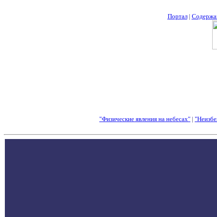
Портал
|
Содержа
"Физические явления на небесах"
|
"Неизбе