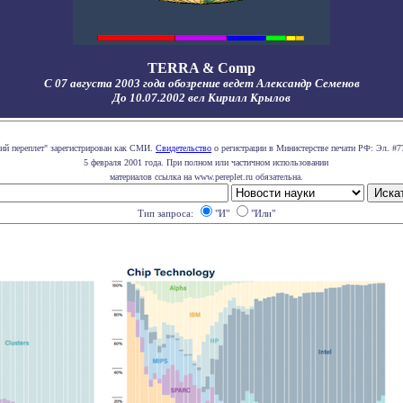
TERRA & Comp
С 07 августа 2003 года обозрение ведет Александр Семенов
До 10.07.2002 вел Кирилл Крылов
кий переплет" зарегистрирован как СМИ.
Свидетельство
о регистрации в Министерстве печати РФ: Эл. #7
5 февраля 2001 года. При полном или частичном использовании
материалов ссылка на www.pereplet.ru обязательна.
Тип запроса:
"И"
"Или"