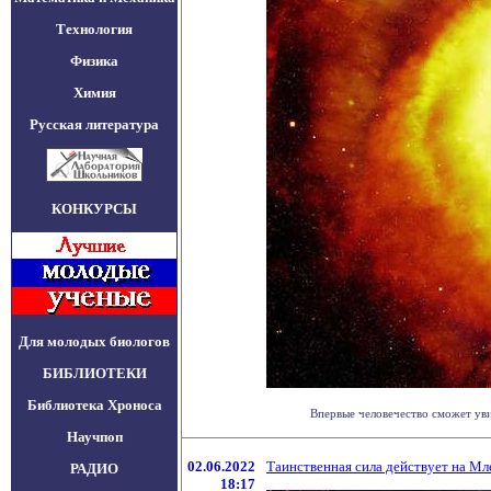
Технология
Физика
Химия
Русская литература
КОНКУРСЫ
Для молодых биологов
БИБЛИОТЕКИ
Библиотека Хроноса
Впервые человечество сможет уви
Научпоп
02.06.2022
Таинственная сила действует на Мл
РАДИО
18:17