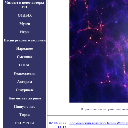
Читают и поют авторы
РП
ОТДЫХ
Музеи
Игры
Песни русского застолья
Народное
Смешное
О НАС
Редколлегия
Авторам
О журнале
Как читать журнал
Пишут о нас
В пространстве за границами наше
Тираж
РЕСУРСЫ
02.06.2022
Космический телескоп James Webb 
18:12