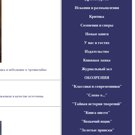
Искания и размышления
Критика
Сомнения и споры
Новые книги
У нас в гостях
Издательство
Книжная лавка
Журнальный зал
аясь в небольшие и чрезвычайно
ОБОЗРЕНИЯ
"Классики и современники"
"Слово о..."
ьзовали в качестве источника
"Тайная история творений"
"Книга писем"
"Кошачий ящик"
"Золотые прииски"