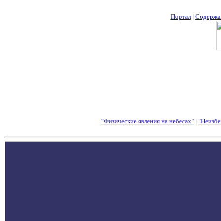
Портал
|
Содержа
"Физические явления на небесах"
|
"Неизбе