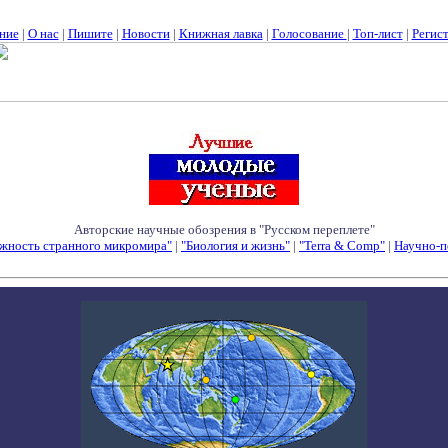
ние
|
О нас
|
Пишите
|
Новости
|
Книжная лавка
|
Голосование
|
Топ-лист
|
Регис
Авторские научные обозрения в "Русском переплете"
жность странного микромира"
|
"Биология и жизнь"
|
"Terra & Comp"
|
Научно-п
Семинары - Конференции - Симпозиумы - Конкурсы