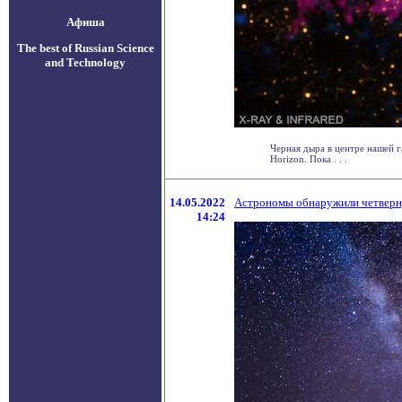
Афиша
The best of Russian Science
and Technology
Черная дыра в центре нашей г
Horizon. Пока . . .
14.05.2022
Астрономы обнаружили четверну
14:24