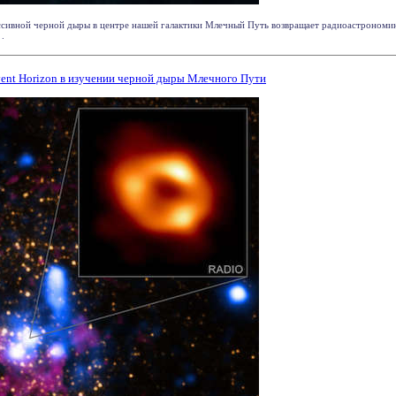
сивной черной дыры в центре нашей галактики Млечный Путь возвращает радиоастрономию
 .
ent Horizon в изучении черной дыры Млечного Пути