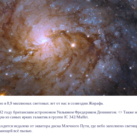
о в 8,9 миллионах световых лет от нас в созвездии Жирафа.
892 году британским астрономом Уильямом Фредериком Деннингом. <> Также и
дна из самых ярких галактик в группе IC 342/Maffei.
аходится недалеко от экватора диска Млечного Пути, где небо заполнено светя
ывающей всё пылью.