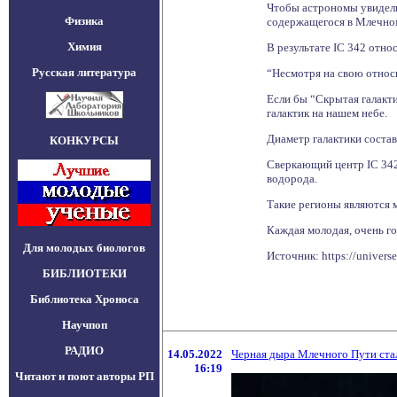
Чтобы астрономы увидели
Физика
содержащегося в Млечно
Химия
В результате IC 342 отно
Русская литература
“Несмотря на свою относи
Если бы “Скрытая галакт
галактик на нашем небе.
Диаметр галактики состав
КОНКУРСЫ
Сверкающий центр IC 342
водорода.
Такие регионы являются м
Каждая молодая, очень г
Для молодых биологов
Источник: https://universe
БИБЛИОТЕКИ
Библиотека Хроноса
Научпоп
РАДИО
14.05.2022
Черная дыра Млечного Пути ста
16:19
Читают и поют авторы РП