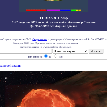
TERRA & Comp
С 07 августа 2003 года обозрение ведет Александр Семенов
До 10.07.2002 вел Кирилл Крылов
плет" зарегистрирован как СМИ.
Свидетельство
о регистрации в Министерстве печати РФ: Эл. #77-4362 о
5 февраля 2001 года. При полном или частичном использовании
материалов ссылка на www.pereplet.ru обязательна.
Тип запроса:
"И"
"Или"
ва новой звезды