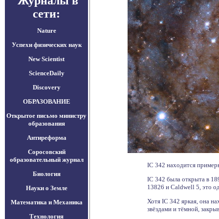
Журналы в
сети:
Nature
Успехи физических наук
New Scientist
ScienceDaily
Discovery
ОБРАЗОВАНИЕ
Открытое письмо министру
образования
Антиреформа
Соросовский
образовательный журнал
IC 342 находится примерн
Биология
IC 342 была открыта в 1
13826 и Caldwell 5, это о
Науки о Земле
Хотя IC 342 яркая, она н
Математика и Механика
звёздами и тёмной, закр
Технология