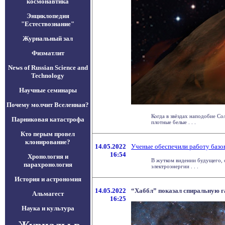
космонавтика
Энциклопедия
"Естествознание"
Журнальный зал
Физматлит
News of Russian Science and
Technology
Научные семинары
Почему молчит Вселенная?
Когда в звёздах наподобие Со
Парниковая катастрофа
плотные белые . . .
Кто перым провел
клонирование?
14.05.2022
Ученые обеспечили работу базо
16:54
Хронология и
В жутком видении будущего, 
парахронология
электроэнергии . . .
История и астрономия
14.05.2022
“Хаббл” показал спиральную г
Альмагест
16:25
Наука и культура