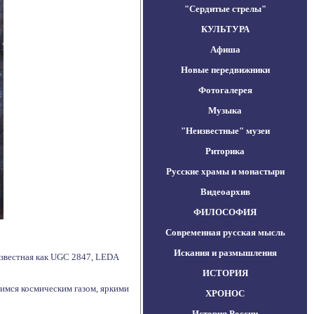
"Сердитые стрелы"
КУЛЬТУРА
Афиша
Новые передвижники
Фотогалерея
Музыка
"Неизвестные" музеи
Риторика
Русские храмы и монастыри
Видеоархив
ФИЛОСОФИЯ
Современная русская мысль
Искания и размышления
звестная как UGC 2847, LEDA
ИСТОРИЯ
щимся космическим газом, яркими
ХРОНОС
История России