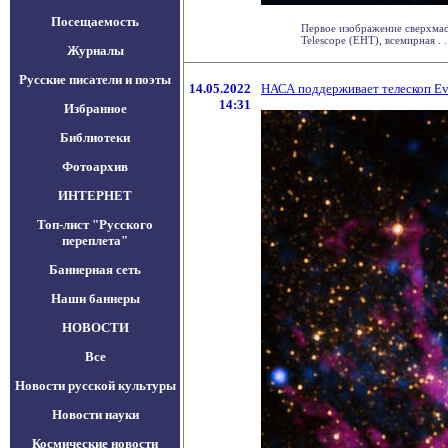
Посещаемость
Первое изображение сверхмас
Telescope (EHT), всемирная . .
Журналы
Русские писатели и поэты
14.05.2022
НАСА поддерживает телескоп Ev
14:31
Избранное
Библиотеки
Фотоархив
ИНТЕРНЕТ
Топ-лист "Русского
переплета"
Баннерная сеть
Наши баннеры
НОВОСТИ
Все
Новости русской культуры
Новости науки
Космические новости