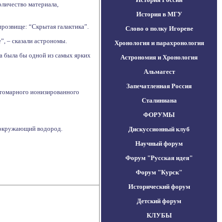
личество материала,
История в МГУ
прозвище: “Скрытая галактика”.
Слово о полку Игореве
”, – сказали астрономы.
Хронология и парахронология
а была бы одной из самых ярких
Астрономия и Хронология
Альмагест
Запечатленная Россия
 атомарного ионизированного
Сталиниана
ФОРУМЫ
я окружающий водород.
Дискуссионный клуб
Научный форум
Форум "Русская идея"
Форум "Курск"
Исторический форум
Детский форум
КЛУБЫ