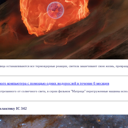
лнца останавливаются все термоядерные реакции, светила заканчивают свою жизнь, превращ
вого компьютера с помощью одних водорослей в течение 6 месяцев
отрезанного от солнечного света, в серии фильмов "Матрица" перегруженные машины испол
алактику IC 342