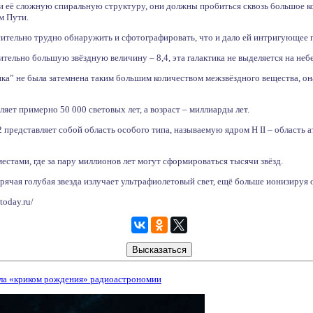
 её сложную спиральную структуру, они должны пробиться сквозь большое ко
м Пути.
сительно трудно обнаружить и сфотографировать, что и дало ей интригующее 
тельно большую звёздную величину – 8,4, эта галактика не выделяется на небе
ика” не была затемнена таким большим количеством межзвёздного вещества, он
ляет примерно 50 000 световых лет, а возраст – миллиарды лет.
 представляет собой область особого типа, называемую ядром H II – область
естами, где за пару миллионов лет могут сформироваться тысячи звёзд.
орячая голубая звезда излучает ультрафиолетовый свет, ещё больше ионизиру
today.ru/
ла «криком рождения» радиоастрономии