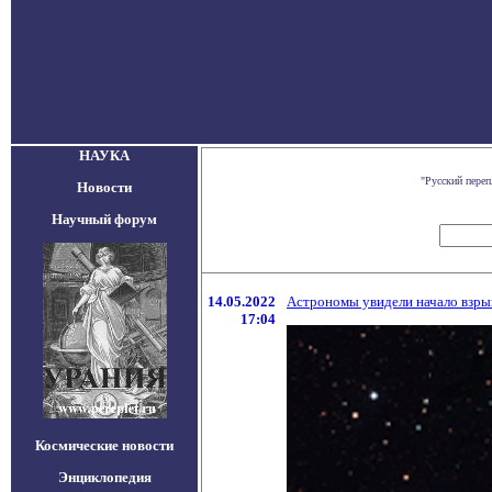
НАУКА
"Русский пере
Новости
Научный форум
14.05.2022
Астрономы увидели начало взры
17:04
Космические новости
Энциклопедия