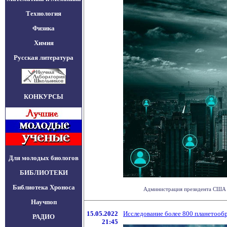
Технология
Физика
Химия
Русская литература
КОНКУРСЫ
Для молодых биологов
БИБЛИОТЕКИ
Библиотека Хроноса
Администрация президента США нач
Научпоп
15.05.2022
Исследование более 800 планетооб
РАДИО
21:45