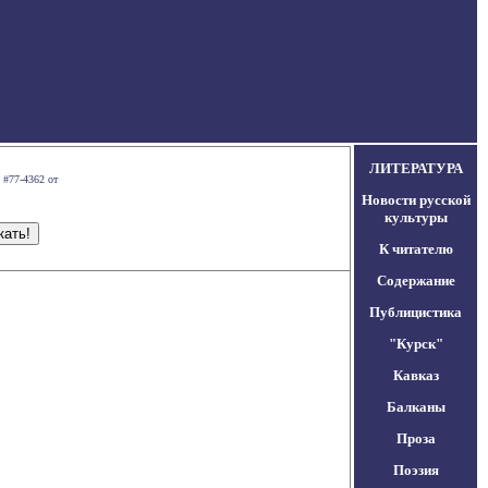
ЛИТЕРАТУРА
 #77-4362 от
Новости русской
культуры
К читателю
Содержание
Публицистика
"Курск"
Кавказ
Балканы
Проза
Поэзия