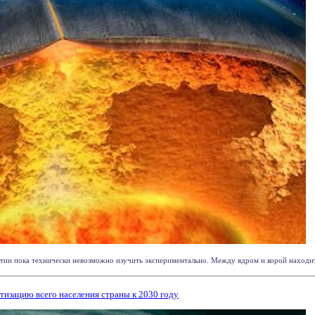
тии пока технически невозможно изучить экспериментально. Между ядром и корой находитс
изацию всего населения страны к 2030 году