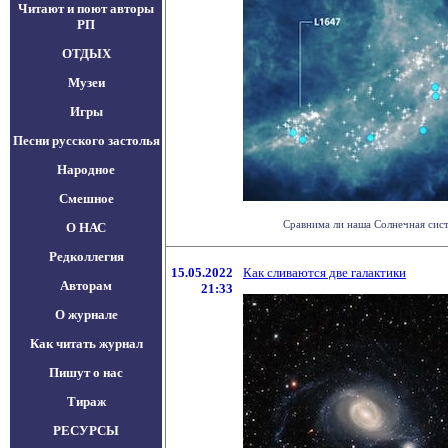
Читают и поют авторы
РП
ОТДЫХ
Музеи
Игры
Песни русского застолья
Народное
Смешное
Сравнима ли наша Солнечная сист
О НАС
Редколлегия
15.05.2022
Как сливаются две галактики
Авторам
21:33
О журнале
Как читать журнал
Пишут о нас
Тираж
РЕСУРСЫ