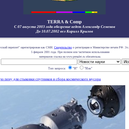
TERRA & Comp
С 07 августа 2003 года обозрение ведет Александр Семенов
До 10.07.2002 вел Кирилл Крылов
усский переплет" зарегистрирован как СМИ.
Свидетельство
о регистрации в Министерстве печати РФ: Эл.
5 февраля 2001 года. При полном или частичном использовании
материалов ссылка на www.pereplet.ru обязательна.
Тип запроса:
"И"
"Или"
 пену для стыковки спутников и сбора космического мусора