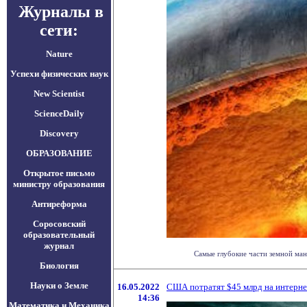
Журналы в
сети:
Nature
Успехи физических наук
New Scientist
ScienceDaily
Discovery
ОБРАЗОВАНИЕ
Открытое письмо
министру образования
Антиреформа
Соросовский
образовательный
журнал
Самые глубокие части земной ман
Биология
Науки о Земле
16.05.2022
США потратят $45 млрд на интернет
14:36
Математика и Механика