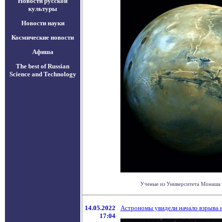
Новости русской
культуры
Новости науки
Космические новости
Афиша
The best of Russian
Science and Technology
Ученые из Университета Монаша (
14.05.2022
Астрономы увидели начало взрыва 
17:04