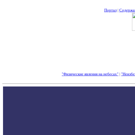
Портал
|
Содержа
"Физические явления на небесах"
|
"Неизбе