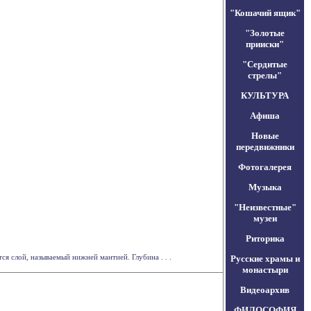
"Кошачий ящик"
"Золотые
прииски"
"Сердитые
стрелы"
КУЛЬТУРА
Афиша
Новые
передвижники
Фотогалерея
Музыка
"Неизвестные"
музеи
Риторика
я слой, называемый нижней мантией. Глубина . . .
Русские храмы и
монастыри
Видеоархив
ФИЛОСОФИЯ