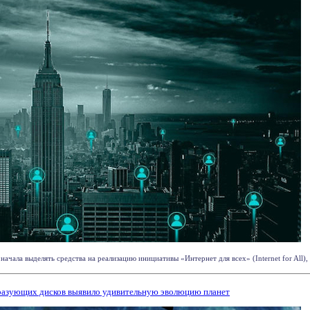
ала выделять средства на реализацию инициативы «Интернет для всех» (Internet for All), к
разующих дисков выявило удивительную эволюцию планет