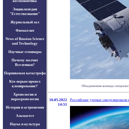
космонавтика
Энциклопедия
"Естествознание"
Журнальный зал
Физматлит
News of Russian Science
and Technology
Научные семинары
Почему молчит
Вселенная?
Парниковая катастрофа
Кто перым провел
клонирование?
Объединенная команда специалисто
Хронология и
парахронология
16.05.2022
Российские ученые смоделировали 
14:51
История и астрономия
Альмагест
Наука и культура