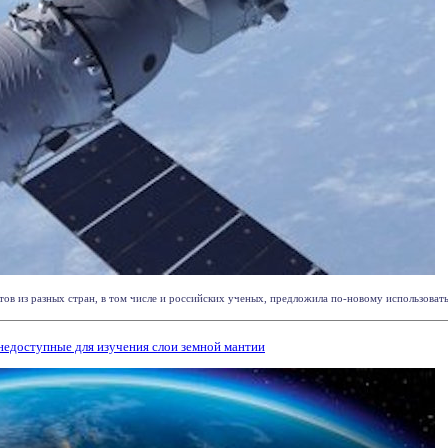
в из разных стран, в том числе и российских ученых, предложила по-новому использовать т
недоступные для изучения слои земной мантии