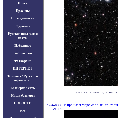
Поиск
Проекты
Посещаемость
Журналы
Русские писатели и
поэты
Избранное
Библиотеки
Фотоархив
ИНТЕРНЕТ
Топ-лист "Русского
переплета"
Баннерная сеть
Человечество, кажется, не замеча
Наши баннеры
НОВОСТИ
15.05.2022
В прошлом Марс мог быть пригодн
21:23
Все