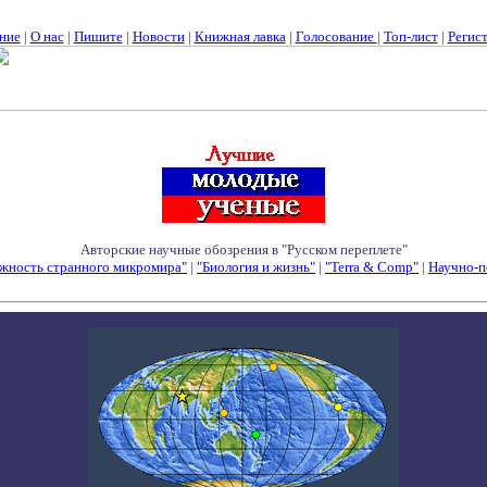
ние
|
О нас
|
Пишите
|
Новости
|
Книжная лавка
|
Голосование
|
Топ-лист
|
Регис
Авторские научные обозрения в "Русском переплете"
жность странного микромира"
|
"Биология и жизнь"
|
"Terra & Comp"
|
Научно-п
Семинары - Конференции - Симпозиумы - Конкурсы