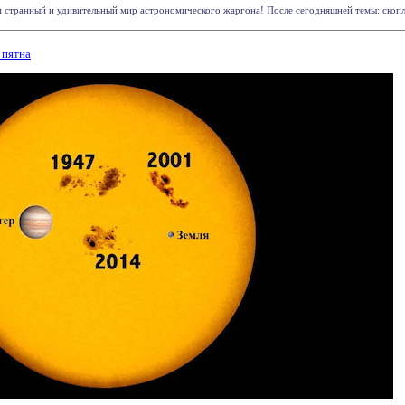
м странный и удивительный мир астрономического жаргона! После сегодняшней темы: скоплен
 пятна