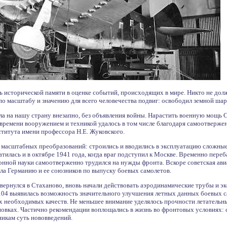
ь исторической памяти в оценке событий, происходящих в мире. Никто не долж
о масштабу и значению для всего человечества подвиг: освободил земной шар
ла на нашу страну внезапно, без объявления войны. Нарастить военную мощь 
времени вооружением и техникой удалось в том числе благодаря самоотверже
титута имени профессора Н.Е. Жуковского.
 масштабных преобразований: строились и вводились в эксплуатацию сложные о
атилась и в октябре 1941 года, когда враг подступил к Москве. Временно пере
онной науки самоотверженно трудился на нужды фронта. Вскоре советская ав
ала Германию и ее союзников по выпуску боевых самолетов.
вернулся в Стаханово, вновь начали действовать аэродинамические трубы и э
104 выявилась возможность значительного улучшения летных данных боевых с
х необходимых качеств. Не меньшее внимание уделялось прочности летательн
новках. Частично рекомендации воплощались в жизнь во фронтовых условиях: 
никам суть нововведений.