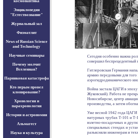
космонавтика
Энциклопедия
"Естествознание"
Журнальный зал
Физматлит
News of Russian Science
and Technology
Научные семинары
Сегодня особенно важна рол
совершил беспрецедентный п
Почему молчит
Вселенная?
Гитлеровская Германия напа
армию передовыми для того 
Парниковая катастрофа
аэрогидродинамического инс
Кто перым провел
Война застала ЦАГИ в эпоху
клонирование?
Жуковский). Работа не прекр
Новосибирске, центр авиаци
Хронология и
производства, а затем обогн
парахронология
Уже весной 1942 года ЦАГИ 
История и астрономия
натурных трубах Т-101 и Т-
взлетно-посадочных и други
Альмагест
специальных стендах и уста
разъясняли инженерам и тех
Наука и культура