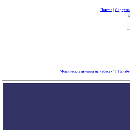
Портал
|
Содержа
"Физические явления на небесах"
|
"Неизбе