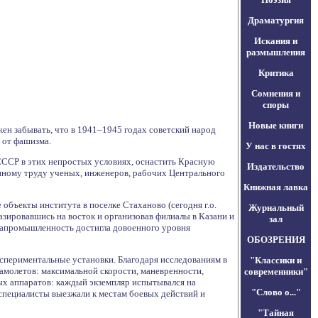
Драматургия
Искания и
размышления
Критика
Сомнения и
споры
Новые книги
ен забывать, что в 1941–1945 годах советский народ
 от фашизма.
У нас в гостях
СССР в этих непростых условиях, оснастить Красную
Издательство
нному труду ученых, инженеров, рабочих Центрального
Книжная лавка
бъекты института в поселке Стаханово (сегодня г.о.
Журнальный
базировавшись на восток и организовав филиалы в Казани и
зал
иапромышленность достигла довоенного уровня
ОБОЗРЕНИЯ
кспериментальные установки. Благодаря исследованиям в
"Классики и
амолетов: максимальной скорости, маневренности,
современники"
ых аппаратов: каждый экземпляр испытывался на
"Слово о..."
специалисты выезжали к местам боевых действий и
"Тайная