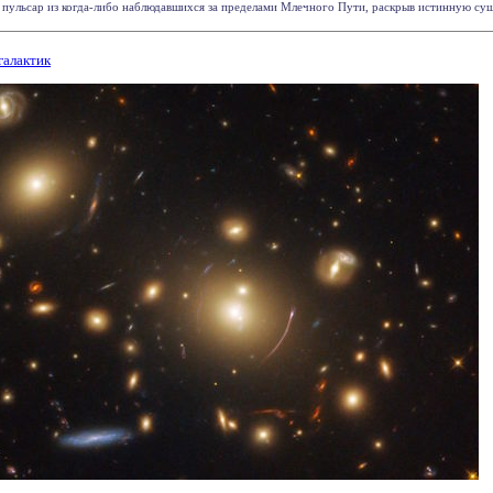
ульсар из когда-либо наблюдавшихся за пределами Млечного Пути, раскрыв истинную сущнос
галактик