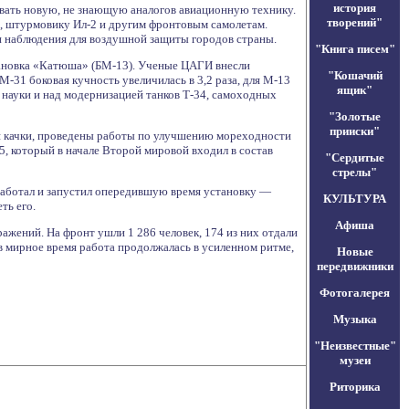
история
ать новую, не знающую аналогов авиационную технику.
творений"
2, штурмовику Ил-2 и другим фронтовым самолетам.
 и наблюдения для воздушной защиты городов страны.
"Книга писем"
становка «Катюша» (БМ-13). Ученые ЦАГИ внесли
"Кошачий
31 боковая кучность увеличилась в 3,2 раза, для М-13
ящик"
науки и над модернизацией танков Т-34, самоходных
"Золотые
прииски"
я качки, проведены работы по улучшению мореходности
5, который в начале Второй мировой входил в состав
"Сердитые
стрелы"
работал и запустил опередившую время установку —
КУЛЬТУРА
ть его.
Афиша
ражений. На фронт ушли 1 286 человек, 174 из них отдали
 в мирное время работа продолжалась в усиленном ритме,
Новые
передвижники
Фотогалерея
Музыка
"Неизвестные"
музеи
Риторика