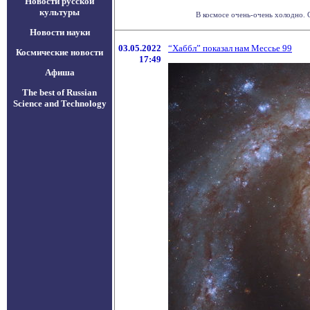
Новости русской
культуры
В космосе очень-очень холодно. С
Новости науки
03.05.2022
“Хаббл” показал нам Мессье 99
Космические новости
17:49
Афиша
The best of Russian
Science and Technology