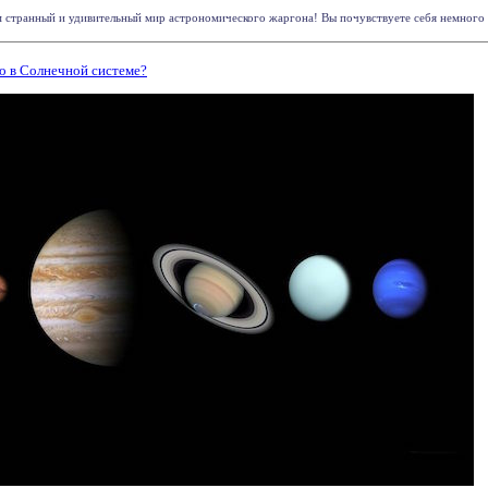
м странный и удивительный мир астрономического жаргона! Вы почувствуете себя немного п
о в Солнечной системе?