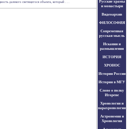
Русские храмы
ть далекого светящегося объекта, который . . .
и монастыри
Видеоархив
ФИЛОСОФИЯ
Современная
русская мысль
Искания и
размышления
ИСТОРИЯ
ХРОНОС
История России
История в МГУ
Слово о полку
Игореве
Хронология и
парахронология
Астрономия и
Хронология