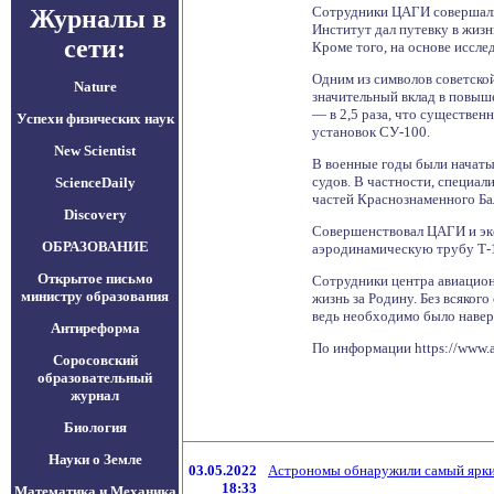
Сотрудники ЦАГИ совершали
Журналы в
Институт дал путевку в жиз
сети:
Кроме того, на основе иссл
Одним из символов советско
Nature
значительный вклад в повыш
— в 2,5 раза, что существе
Успехи физических наук
установок СУ-100.
New Scientist
В военные годы были начаты
судов. В частности, специал
ScienceDaily
частей Краснознаменного Ба
Discovery
Совершенствовал ЦАГИ и экс
ОБРАЗОВАНИЕ
аэродинамическую трубу Т-10
Открытое письмо
Сотрудники центра авиационн
министру образования
жизнь за Родину. Без всяког
ведь необходимо было навер
Антиреформа
По информации https://www.
Соросовский
образовательный
журнал
Биология
Науки о Земле
03.05.2022
Астрономы обнаружили самый яркий
18:33
Математика и Механика