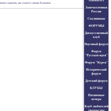
Альмагест
ия галактик, вы станете самым большим . . .
Запечатленная
Россия
Сталиниана
ФОРУМЫ
Дискуссионный
клуб
Научный форум
Форум
"Русская идея"
Форум "Курск"
Исторический
форум
Детский форум
КЛУБЫ
Пятничные
вечера
Клуб любителей
творчества