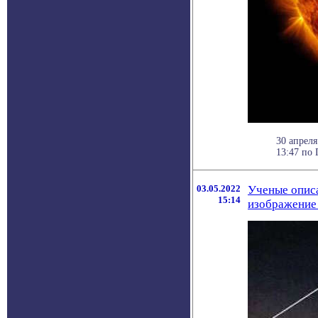
30 апрел
13:47 по 
03.05.2022
Ученые описа
15:14
изображение 