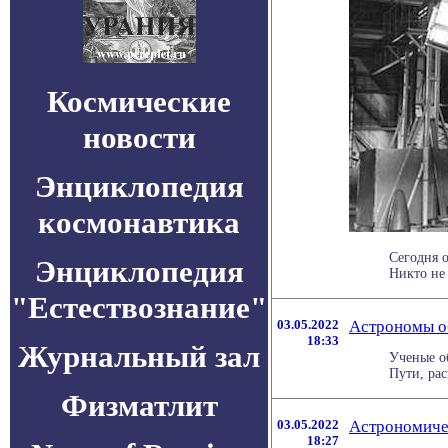
Космические
новости
Энциклопедия
космонавтика
Сегодня 
Энциклопедия
Никто не 
"Естествознание"
03.05.2022
Астрономы о
18:33
Журнальный зал
Ученые о
Пути, рас
Физматлит
03.05.2022
Астрономичес
18:27