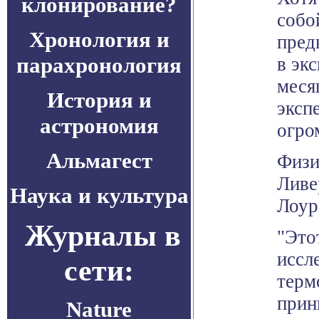
клонирование?
собо
Хронология и
пред
парахронология
в эк
месяц
История и
эксп
астрономия
огро
Альмагест
Физи
Ливе
Наука и культура
Лоур
Журналы в
"Это
иссл
сети:
терм
прин
Nature