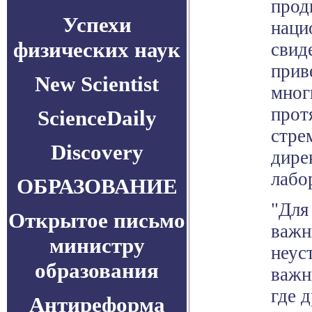
прод
Успехи
наци
физических наук
свид
прив
New Scientist
мног
прот
ScienceDaily
стре
Discovery
дире
лабо
ОБРАЗОВАНИЕ
"Для
Открытое письмо
важн
министру
неус
образования
важн
где 
Антиреформа