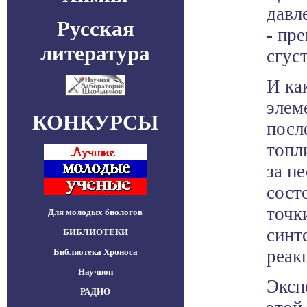
давл
Русская
- пр
литература
сгус
И ка
элем
КОНКУРСЫ
посл
топл
за н
сост
точк
Для молодых биологов
синт
БИБЛИОТЕКИ
реак
Библиотека Хроноса
Научпоп
Эксп
РАДИО