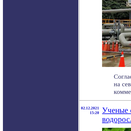
Согла
на се
комме
02.12.2021
Ученые 
15:20
водорос