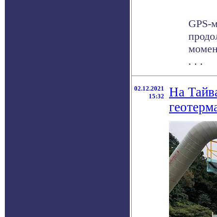
GPS-м
продо
момен
. . .
02.12.2021
На Тайв
15:32
геотерм