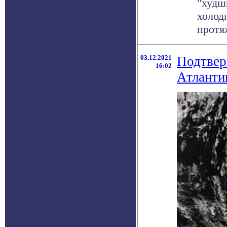
"худш
холод
протяж
03.12.2021
Подтвер
16:02
Атланти