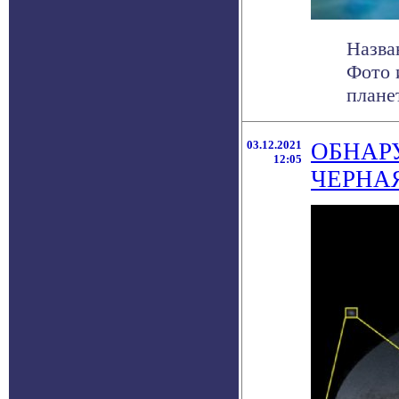
Назва
Фото 
планет
03.12.2021
ОБНАР
12:05
ЧЕРНА