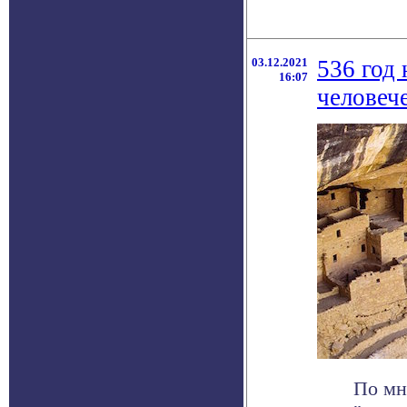
03.12.2021
536 год 
16:07
человеч
По мн