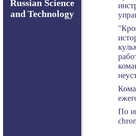
Russian Science
инст
and Technology
упра
"Кро
исто
куль
рабо
кома
неус
Кома
ежег
По и
chro