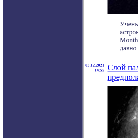
Учены
астро
Monthl
давно .
03.12.2021
Слой па
14:55
предпол