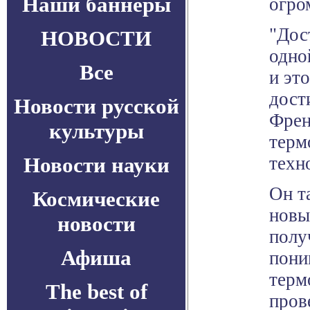
Наши баннеры
огро
"Дос
НОВОСТИ
одно
Все
и эт
дост
Новости русской
Френ
культуры
терм
Новости науки
техн
Он т
Космические
новы
новости
полу
Афиша
пони
терм
The best of
пров