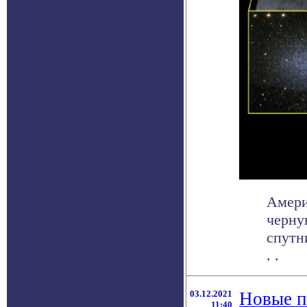
Амери
черну
спутн
. .
03.12.2021
Новые п
11:40