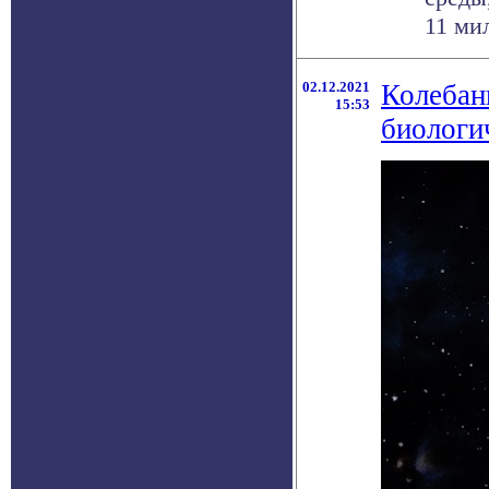
11 ми
02.12.2021
Колебан
15:53
биологи