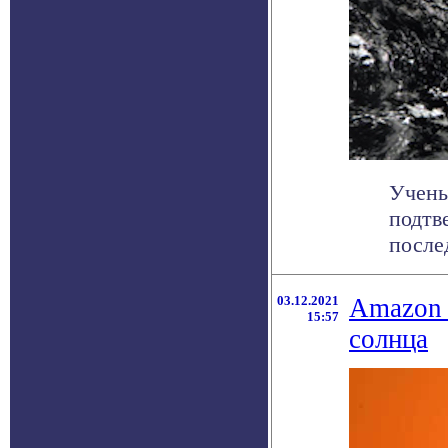
Учены
подтв
послед
03.12.2021
Amazon 
15:57
солнца