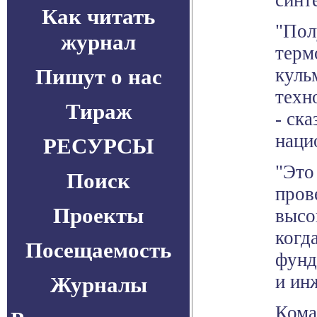
синте
Как читать
"Пол
журнал
терм
Пишут о нас
куль
техн
Тираж
- ск
наци
РЕСУРСЫ
"Это
Поиск
пров
Проекты
высо
когд
Посещаемость
фунд
и ин
Журналы
Кома