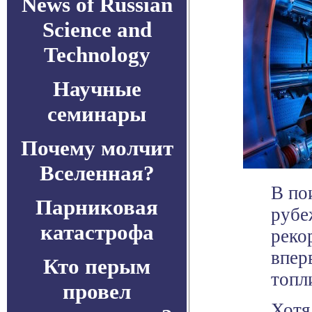
News of Russian
Science and
Technology
Научные
семинары
Почему молчит
Вселенная?
В по
Парниковая
рубе
катастрофа
реко
впер
Кто перым
топл
провел
Хотя