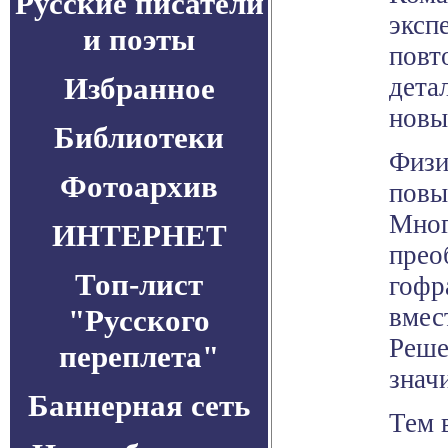
Русские писатели
эксп
и поэты
повт
Избранное
дета
новы
Библиотеки
Физи
Фотоархив
повы
Мног
ИНТЕРНЕТ
прео
Топ-лист
гофр
вмес
"Русского
Реше
переплета"
знач
Баннерная сеть
Тем 