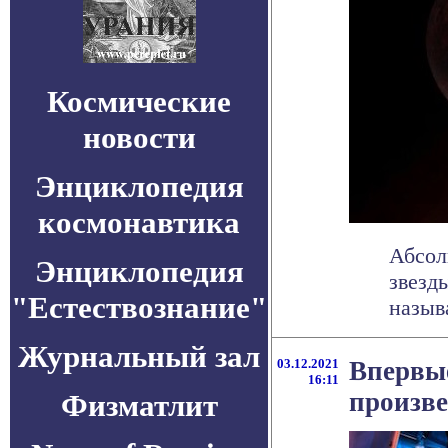
Космические
новости
Энциклопедия
космонавтика
Абсол
Энциклопедия
звезд
"Естествознание"
называ
Журнальный зал
03.12.2021
Впервые
16:11
произве
Физматлит