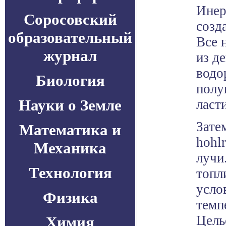
Инер
Соросовский
созд
образовательный
Все 
журнал
из д
водо
Биология
полу
Науки о Земле
ласт
Зате
Математика и
hohl
Механика
лучи
Технология
топл
усло
Физика
темп
Цель
Химия