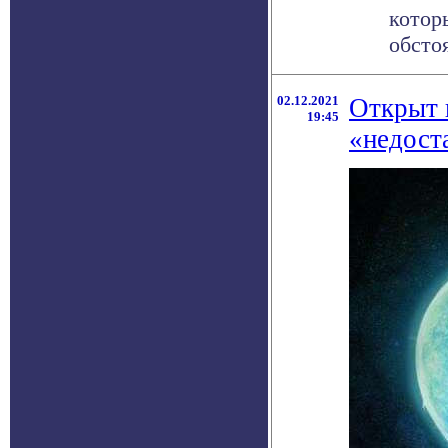
котор
обстоя
02.12.2021
Открыт 
19:45
«недост