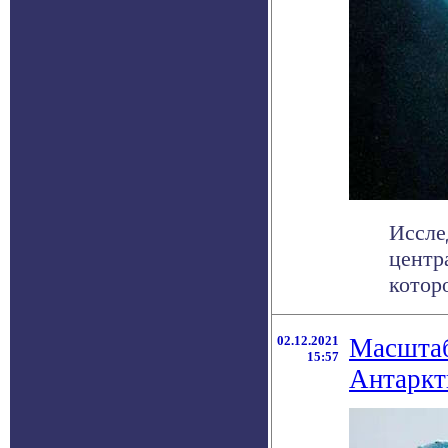
Иссле
центр
которо
02.12.2021
Масштаб
15:57
Антаркт