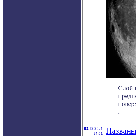
Слой 
предп
повер
.
03.12.2021
Названы
14:51