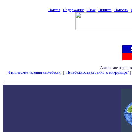
Портал
|
Содержание
|
О нас
|
Пишите
|
Новости
|
Авторские научные
"Физические явления на небесах"
|
"Неизбежность странного микромира"
|
Семинары - Конфе