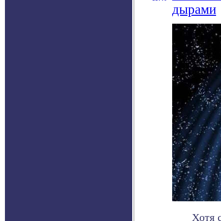
дырами
Хотя 