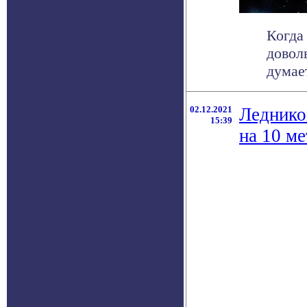
Когда
довол
думае
02.12.2021
Леднико
15:39
на 10 м