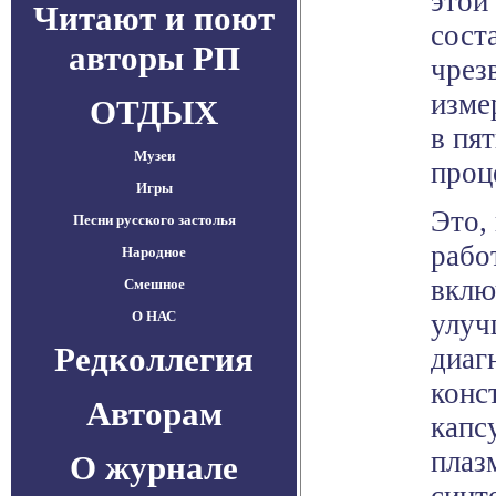
этой
Читают и поют
сост
авторы РП
чрез
изме
ОТДЫХ
в пя
Музеи
проц
Игры
Это,
Песни русского застолья
рабо
Народное
вклю
Смешное
О НАС
улуч
Редколлегия
диаг
конс
Авторам
капс
плаз
О журнале