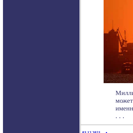
Милли
может
именн
. . .
03.12.2021