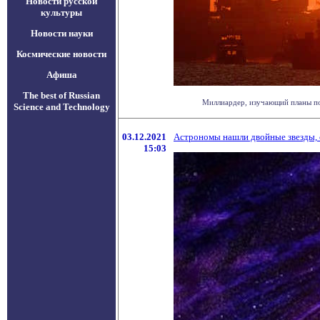
Новости русской
культуры
Новости науки
Космические новости
Афиша
The best of Russian
Миллиардер, изучающий планы по 
Science and Technology
03.12.2021
Астрономы нашли двойные звезды, 
15:03