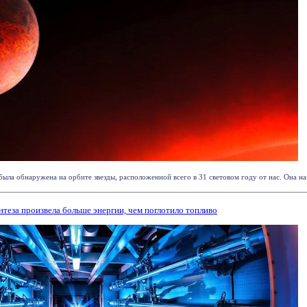
ыла обнаружена на орбите звезды, расположенной всего в 31 световом году от нас. Она назы
теза произвела больше энергии, чем поглотило топливо