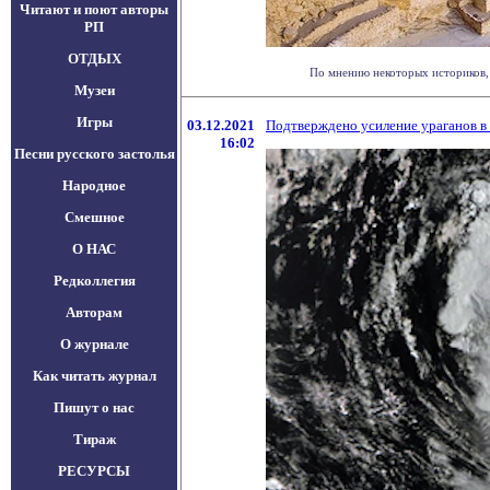
Читают и поют авторы
РП
ОТДЫХ
По мнению некоторых историков, 
Музеи
Игры
03.12.2021
Подтверждено усиление ураганов в
16:02
Песни русского застолья
Народное
Смешное
О НАС
Редколлегия
Авторам
О журнале
Как читать журнал
Пишут о нас
Тираж
РЕСУРСЫ