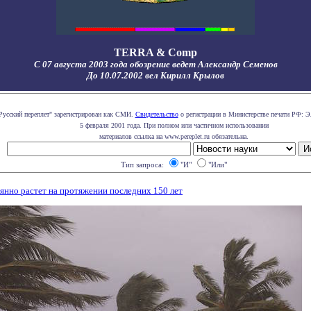
TERRA & Comp
С 07 августа 2003 года обозрение ведет Александр Семенов
До 10.07.2002 вел Кирилл Крылов
Русский переплет" зарегистрирован как СМИ.
Свидетельство
о регистрации в Министерстве печати РФ: Э
5 февраля 2001 года. При полном или частичном использовании
материалов ссылка на www.pereplet.ru обязательна.
Тип запроса:
"И"
"Или"
оянно растет на протяжении последних 150 лет