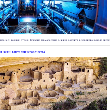
пройден важный рубеж. Впервые термоядерная реакция достигла рекордного выхода энергии 
ля жизни в истории человечества"