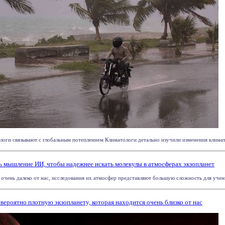
оги связывают с глобальным потеплением Климатологи детально изучили изменения климата
 мышление ИИ, чтобы надежнее искать молекулы в атмосферах экзопланет
очень далеко от нас, исследования их атмосфер представляют большую сложность для ученых
роятно плотную экзопланету, которая находится очень близко от нас