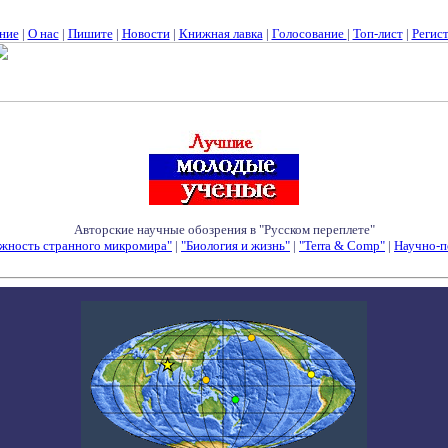
ние
|
О нас
|
Пишите
|
Новости
|
Книжная лавка
|
Голосование
|
Топ-лист
|
Регис
Авторские научные обозрения в "Русском переплете"
жность странного микромира"
|
"Биология и жизнь"
|
"Terra & Comp"
|
Научно-п
Семинары - Конференции - Симпозиумы - Конкурсы