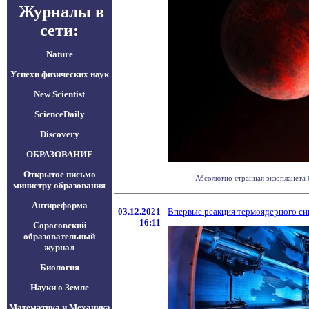
Журналы в
сети:
Nature
Успехи физических наук
New Scientist
ScienceDaily
Discovery
ОБРАЗОВАНИЕ
Открытое письмо
Абсолютно странная экзопланета б
министру образования
Антиреформа
03.12.2021
Впервые реакция термоядерного син
16:11
Соросовский
образовательный
журнал
Биология
Науки о Земле
Математика и Механика