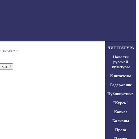
ЛИТЕРАТУРА
л. #77-4362 от
Новости
русской
культуры
К читателю
Содержание
Публицистика
"Курск"
Кавказ
Балканы
Проза
Поэзия