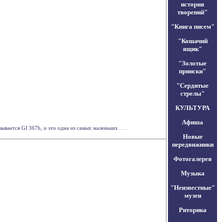
история
творений"
"Книга писем"
"Кошачий
ящик"
"Золотые
прииски"
"Сердитые
стрелы"
КУЛЬТУРА
Афиша
вается GJ 367b, и это одна из самых маленьких . . .
Новые
передвижники
Фотогалерея
Музыка
"Неизвестные"
музеи
Риторика