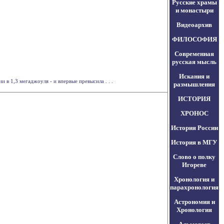
Русские храмы
и монастыри
Видеоархив
ФИЛОСОФИЯ
Современная
русская мысль
Искания и
в 1,3 мегаджоуля - и впервые превысила . . .
размышления
ИСТОРИЯ
ХРОНОС
История России
История в МГУ
Слово о полку
Игореве
Хронология и
парахронология
Астрономия и
Хронология