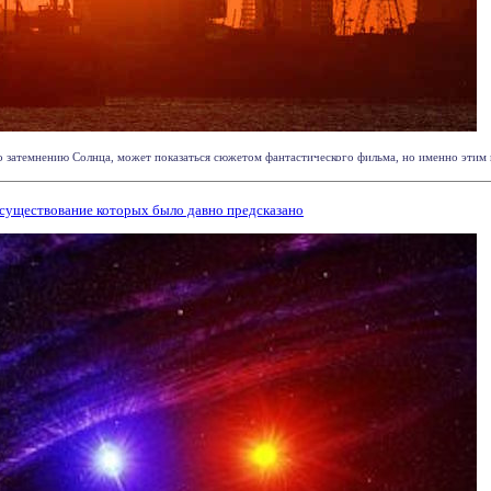
затемнению Солнца, может показаться сюжетом фантастического фильма, но именно этим и
существование которых было давно предсказано