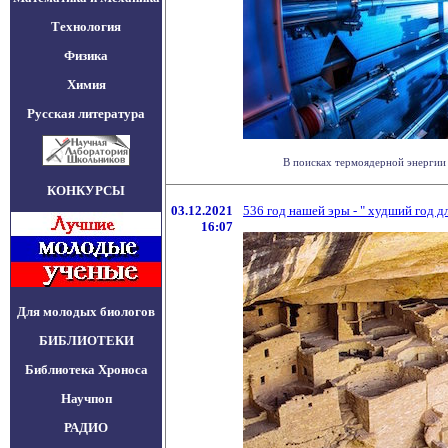
Технология
Физика
Химия
Русская литература
В поисках термоядерной энергии 
КОНКУРСЫ
03.12.2021
536 год нашей эры - " худший год д
16:07
Для молодых биологов
БИБЛИОТЕКИ
Библиотека Хроноса
Научпоп
РАДИО