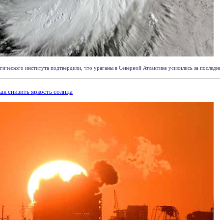
ческого института подтвердили, что ураганы в Северной Атлантике усилились за последние 
ак снизить яркость солнца