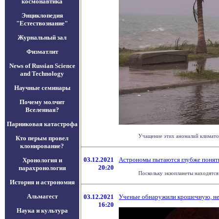
космонавтика
Энциклопедия
"Естествознание"
Журнальный зал
Физматлит
News of Russian Science
and Technology
Научные семинары
Почему молчит
Вселенная?
Парниковая катастрофа
Учащение этих аномалий климатол
Кто перым провел
клонирование?
03.12.2021
Астрономы пытаются глубже понять
Хронология и
20:20
парахронология
Поскольку экзопланеты находятся 
История и астрономия
Альмагест
03.12.2021
Ученые обнаружили крошечную, неве
16:20
Наука и культура