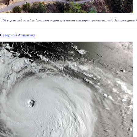
536 год нашей эры был "худшим годом для жизни в истории человечества". Эти холодные, б
 Северной Атлантике