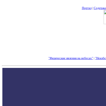
Портал
|
Содержа
"Физические явления на небесах"
|
"Неизбе