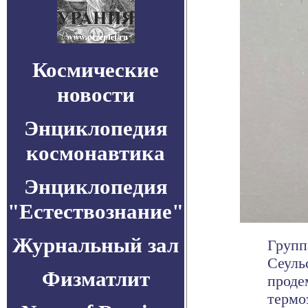
Космические
новости
Энциклопедия
космонавтика
Энциклопедия
"Естествознание"
Журнальный зал
Групп
Сеуль
Физматлит
проде
термоэ