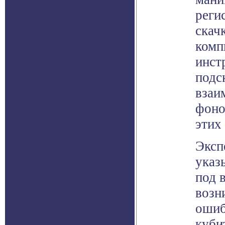
реги
скач
комп
инст
подс
взаи
фоно
этих
Эксп
указ
под 
возн
ошиб
куби