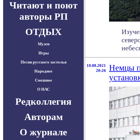
Читают и поют
авторы РП
ОТДЫХ
Изуче
север
Музеи
небесн
Игры
Песни русского застолья
10.08.2021
Немцы п
20:26
Народное
установ
Смешное
О НАС
Редколлегия
Авторам
О журнале