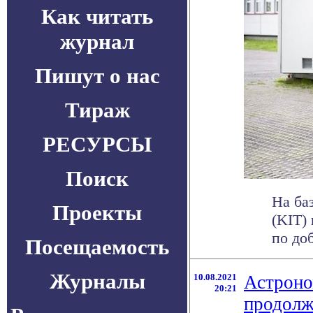
Как читать
журнал
Пишут о нас
Тираж
РЕСУРСЫ
Поиск
На ба
Проекты
(KIT)
по доб
Посещаемость
Журналы
10.08.2021
Астроно
20:21
продолж