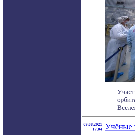
Участ
орбит
Вселен
09.08.2021
Учёные 
17:04