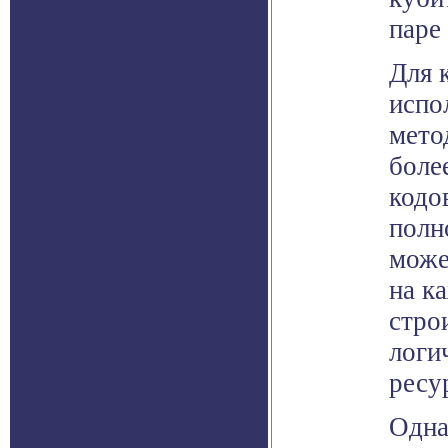
паре
Для 
испо
мето
боле
кодо
полн
може
на к
стро
логи
ресу
Одна