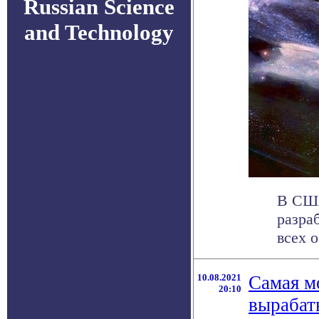
Russian Science
and Technology
В США
разра
всех о
10.08.2021
Самая м
20:10
вырабат