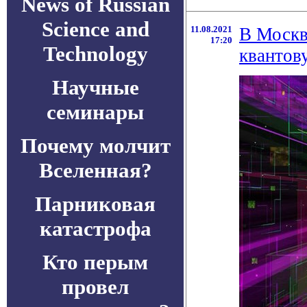
News of Russian
Science and
11.08.2021
В Москв
17:20
Technology
квантов
Научные
семинары
Почему молчит
Вселенная?
Парниковая
катастрофа
Кто перым
провел