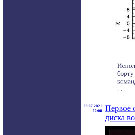
Испол
борту
коман
. .
29.07.2021
Первое 
22:08
диска в