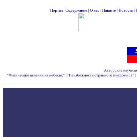
Портал
|
Содержание
|
О нас
|
Пишите
|
Новости
|
Авторские научные
"Физические явления на небесах"
|
"Неизбежность странного микромира"
|
Семинары - Конфе