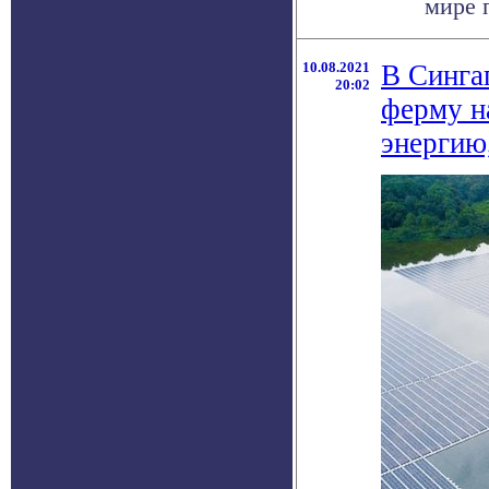
мире 
10.08.2021
В Синга
20:02
ферму н
энергию