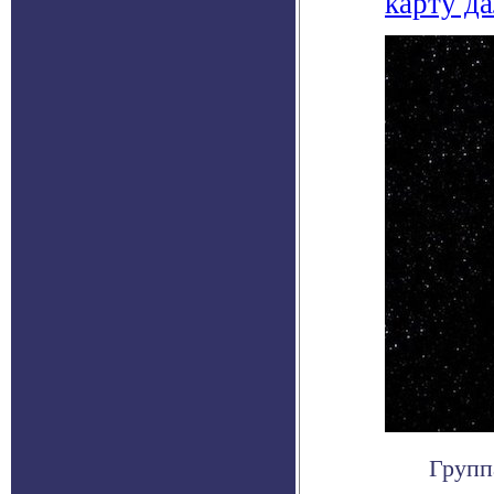
карту да
Групп