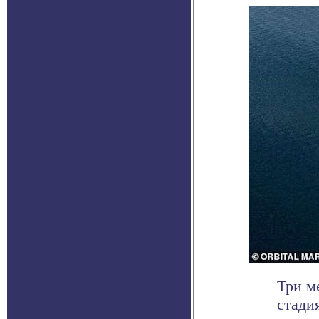
Три м
стади