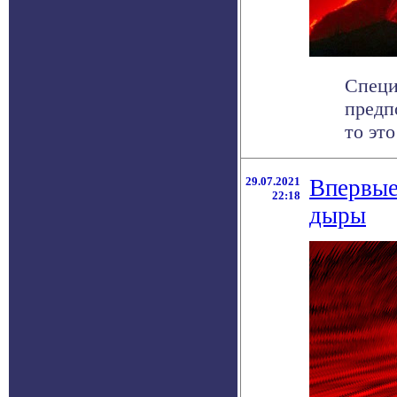
Специ
предп
то это
29.07.2021
Впервые
22:18
дыры