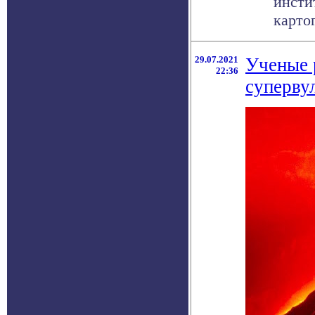
инсти
картог
29.07.2021
Ученые 
22:36
суперву