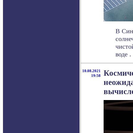
В Син
солне
чисто
воде . 
10.08.2021
Космич
19:58
неожид
вычисл