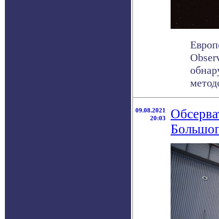
Европ
Obser
обнар
методо
09.08.2021
Обсерва
20:03
Большог