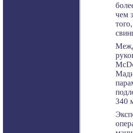
боле
чем 
того
свин
Межд
руко
McDe
Мади
пара
подл
340 
Эксп
опер
мани