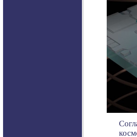
Согл
косм