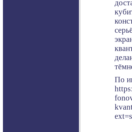
дост
куби
конс
серь
экра
кван
дела
тёмн
По и
https
fonov
kvant
ext=