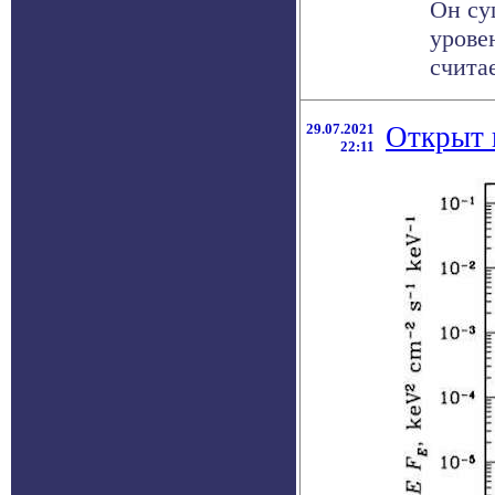
Он су
урове
счита
29.07.2021
Открыт 
22:11