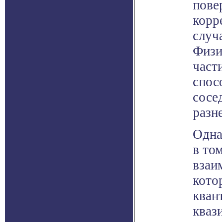
пове
корр
случ
Физи
част
спос
сосе
разн
Одна
в то
взаи
кото
кван
кваз