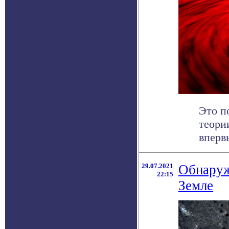
Это п
теори
вперв
29.07.2021
Обнаруж
22:15
Земле