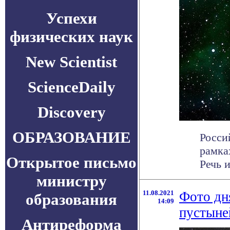
Успехи
физических наук
New Scientist
ScienceDaily
Discovery
ОБРАЗОВАНИЕ
Росси
рамка
Открытое письмо
Речь и
министру
11.08.2021
Фото дн
образования
14:09
пустыне
Антиреформа