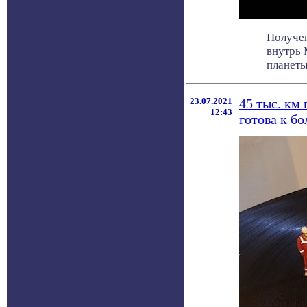
Получен
внутрь 
планеты
23.07.2021
45 тыс. км
12:43
готова к б