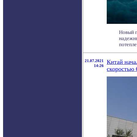
Новый п
надежны
потеплен
21.07.2021
Китай нача
14:26
скоростью 