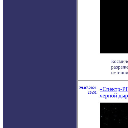
Космиче
разреже
источник
29.07.2021
«Спектр-РГ
20:51
черной ды