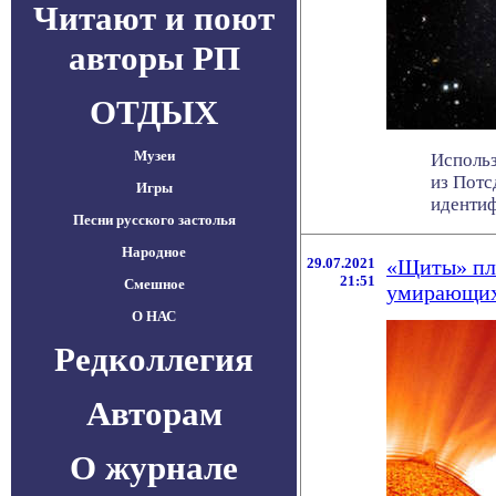
Читают и поют
авторы РП
ОТДЫХ
Музеи
Использ
из Потс
Игры
идентиф
Песни русского застолья
Народное
29.07.2021
«Щиты» пла
21:51
Смешное
умирающих
О НАС
Редколлегия
Авторам
О журнале