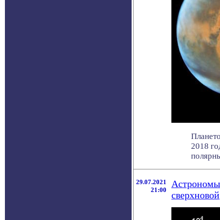
Плането
2018 го
полярный
29.07.2021
Астрономы 
21:00
сверхновой