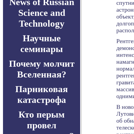
News of Russian
спутни
астрон
Science and
объект
Technology
долгоп
распол
Научные
Рентге
семинары
демон
интенс
Почему молчит
намагн
нормал
Вселенная?
рентге
гравит
Парниковая
массив
одними
катастрофа
В ново
Кто перым
Лутови
об обн
провел
телеск