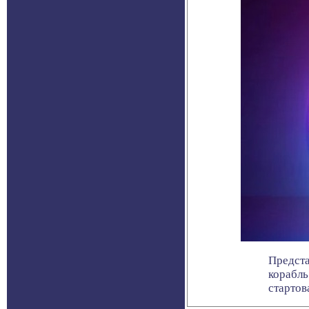
Предста
корабль
стартова