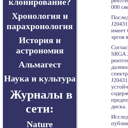
клонирование?
рентге
000 св
Хронология и
После
J20431
парахронология
имеет 
эргов 
История и
Соглас
астрономия
SRGA J
рентге
Альмагест
далеко
спектр
Наука и культура
J20431
устойч
Журналы в
содерж
предпо
сети:
диска.
Исслед
Nature
публик