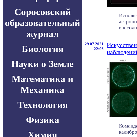
Соросовский
Использ
образовательный
астроно
внесолн
журнал
29.07.2021
Искусствен
Биология
22:06
наблюдени
Науки о Земле
Математика и
Механика
Технология
Физика
Команда
калибро
Химия