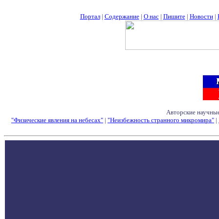
Портал
|
Содержание
|
О нас
|
Пишите
|
Новости
|
Авторские научные
"Физические явления на небесах"
|
"Неизбежность странного микромира"
|
Семинары - Конфе