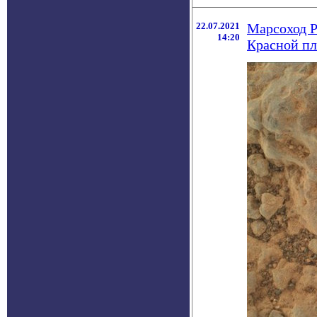
22.07.2021
Марсоход P
14:20
Красной пл