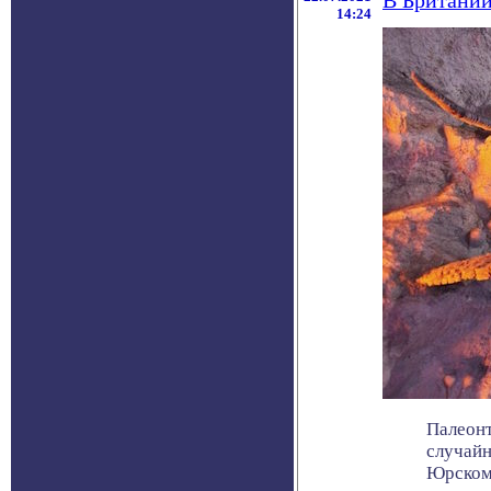
В Британи
14:24
Палеонт
случайн
Юрскому 