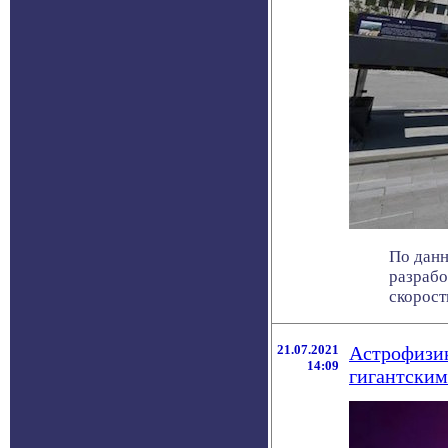
По данн
разрабо
скорость
21.07.2021
Астрофизик
14:09
гигантски