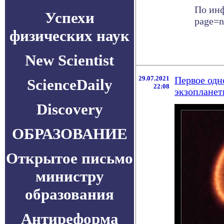
По инф
Успехи
page=
физических наук
New Scientist
29.07.2021
Первое одн
ScienceDaily
22:08
экзоплане
Discovery
ОБРАЗОВАНИЕ
Открытое письмо
министру
образования
Антиреформа