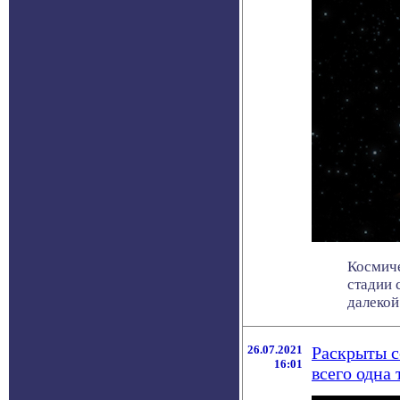
Космиче
стадии 
далекой .
26.07.2021
Раскрыты с
16:01
всего одна