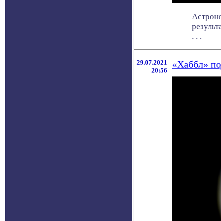
Астроно
результ
. . .
29.07.2021
«Хаббл» по
20:56