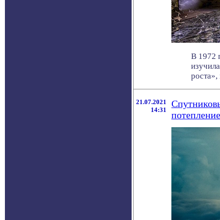
В 1972 
изучила
роста», 
21.07.2021
Спутниковы
14:31
потеплени