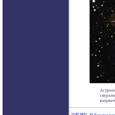
Астроно
сверхно
взорватьс
22.07.2021