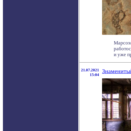
Марсохо
работос
и уже пр
21.07.2021
Знаменитый
15:04