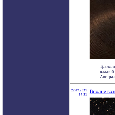
Трансти
важной 
Австрал
22.07.2021
Вполне воз
14:31