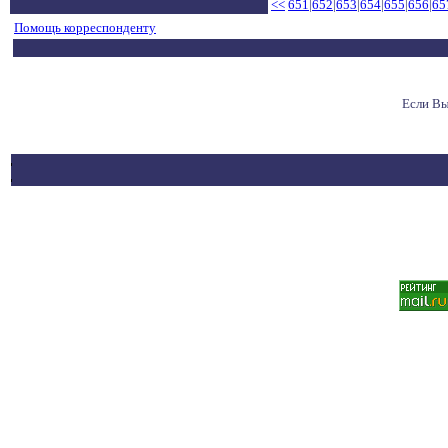
<<
651
|
652
|
653
|
654
|
655
|
656
|
65
Помощь корреспонденту
Если Вы