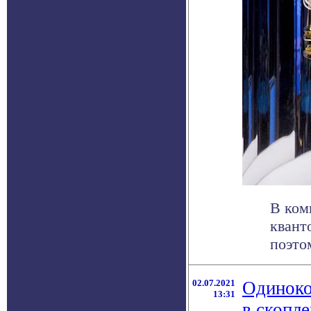
В ком
квант
поэто
02.07.2021
Одиноко
13:31
в скопле