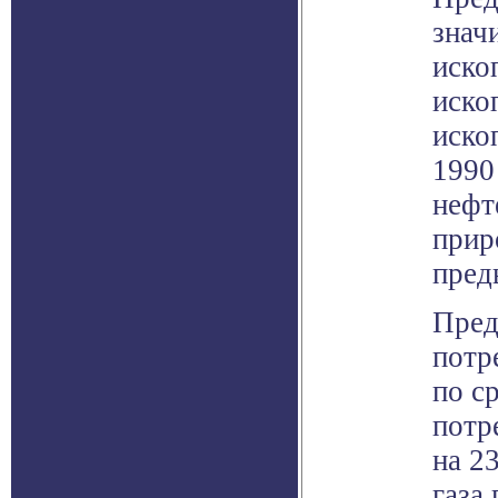
знач
иско
иско
иско
1990
нефт
прир
пред
Пред
потр
по с
потр
на 2
газа