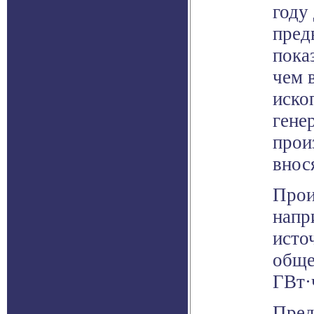
году
пред
пока
чем 
иско
гене
прои
внос
Прои
напр
исто
обще
ГВт·
Пред