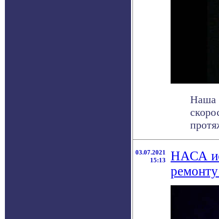
Наша 
скоро
протяж
03.07.2021
НАСА ис
15:13
ремонту