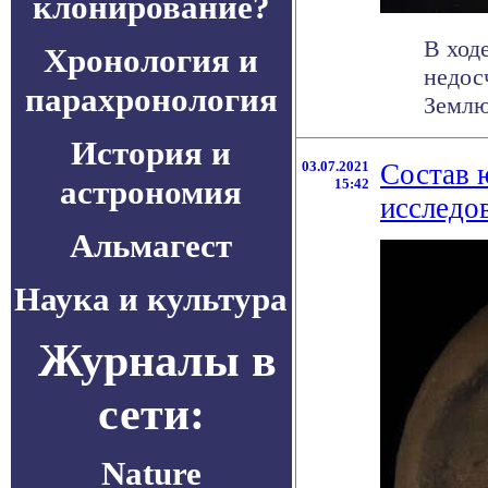
клонирование?
В ход
Хронология и
недос
парахронология
Землю
История и
03.07.2021
Состав 
астрономия
15:42
исследо
Альмагест
Наука и культура
Журналы в
сети:
Nature