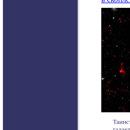
Таинс
галак