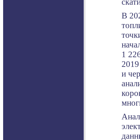
скат
В 20
топл
точк
нача
1 22
2019
и че
анал
коро
мног
Анал
элек
данн