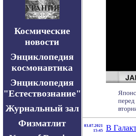
Космические
новости
Энциклопедия
космонавтика
Энциклопедия
"Естествознание"
Японс
перед
Журнальный зал
вторни
Физматлит
03.07.2021
В Галакт
15:45