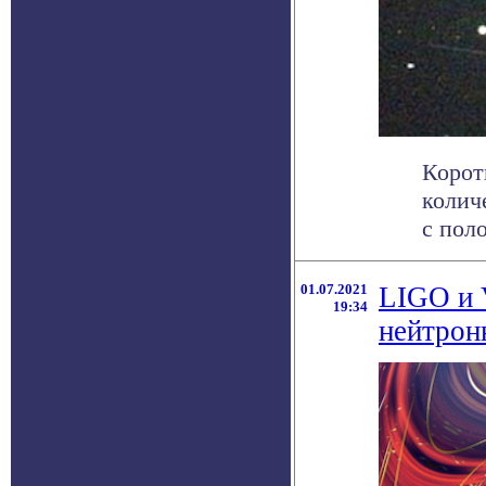
Корот
колич
с поло
01.07.2021
LIGO и 
19:34
нейтрон