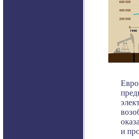
Евро
пред
элек
возо
оказ
и пр