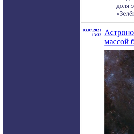
доля 
«Зелё
03.07.2021
Астроно
13:32
массой 