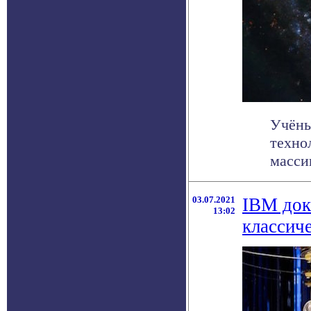
Учёны
техно
массив
03.07.2021
IBM док
13:02
классич