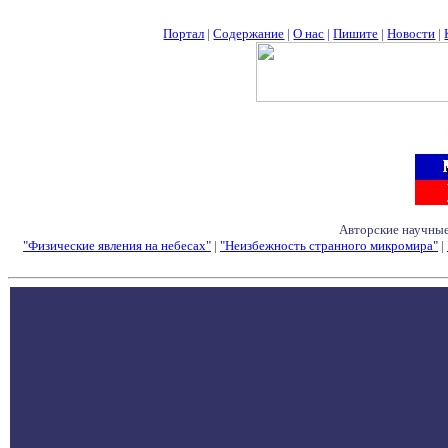
Портал
|
Содержание
|
О нас
|
Пишите
|
Новости
|
Авторские научные
"Физические явления на небесах"
|
"Неизбежность странного микромира"
|
Семинары - Конфе