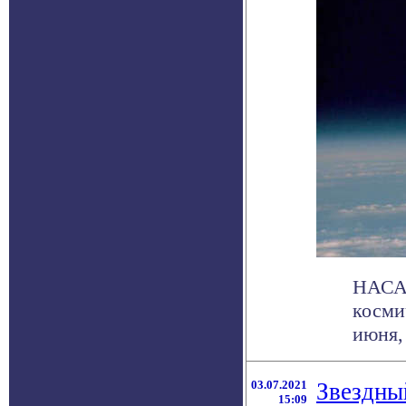
НАСА 
косми
июня, 
03.07.2021
Звездны
15:09