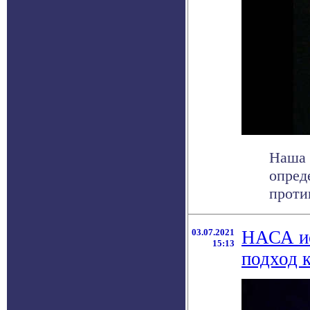
Наша 
опред
проти
03.07.2021
НАСА ис
15:13
подход 