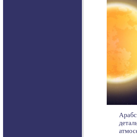
Арабс
детал
атмос