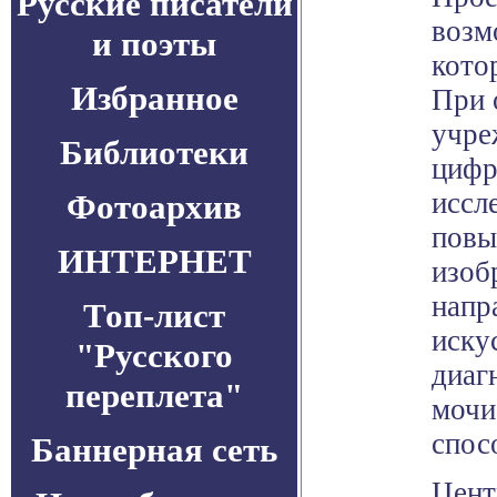
Русские писатели
возм
и поэты
кото
Избранное
При 
учре
Библиотеки
цифр
иссл
Фотоархив
повы
ИНТЕРНЕТ
изоб
напр
Топ-лист
иску
"Русского
диаг
переплета"
мочи
спос
Баннерная сеть
Цент