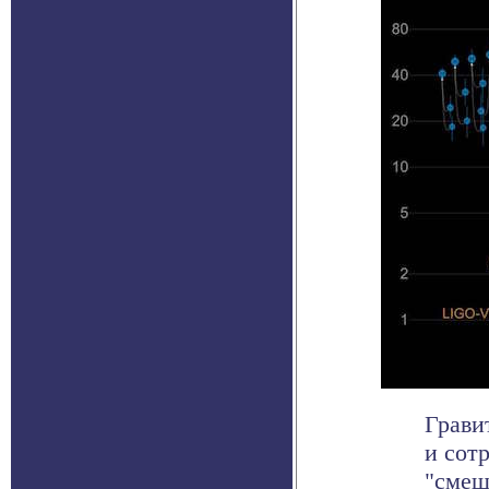
Грави
и сот
"смеш