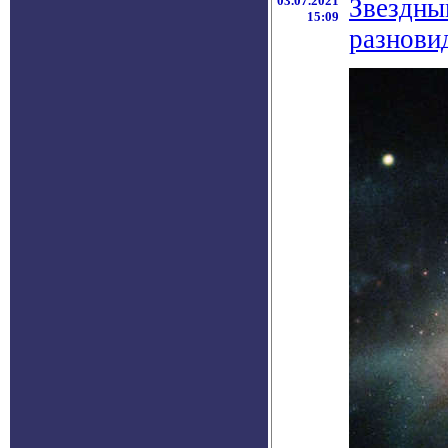
03.07.2021
Звездный
15:09
разнови