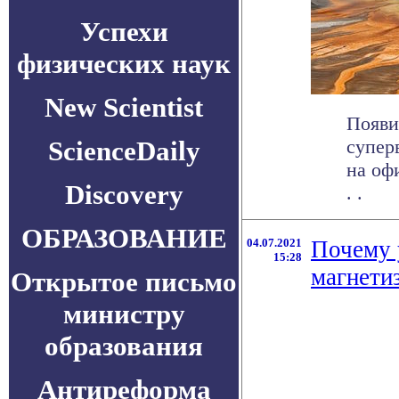
Успехи
физических наук
New Scientist
Появи
ScienceDaily
супер
на оф
Discovery
. .
ОБРАЗОВАНИЕ
04.07.2021
Почему 
15:28
магнети
Открытое письмо
министру
образования
Антиреформа