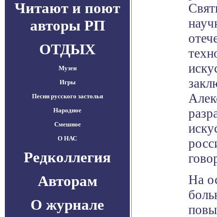
Читают и поют
Свят
науч
авторы РП
отеч
ОТДЫХ
техн
иску
Музеи
закл
Игры
Алек
Песни русского застолья
разр
Народное
Смешное
иску
О НАС
росс
Редколлегия
гово
Авторам
На о
боль
О журнале
повы