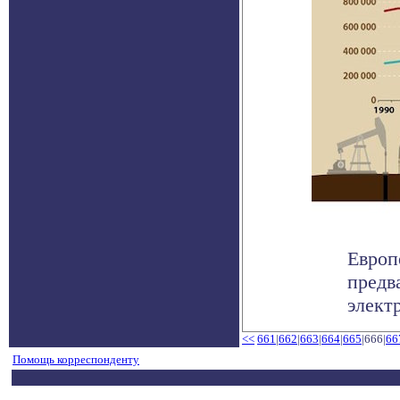
Европ
предв
элект
<<
661
|
662
|
663
|
664
|
665
|666|
66
Помощь корреспонденту