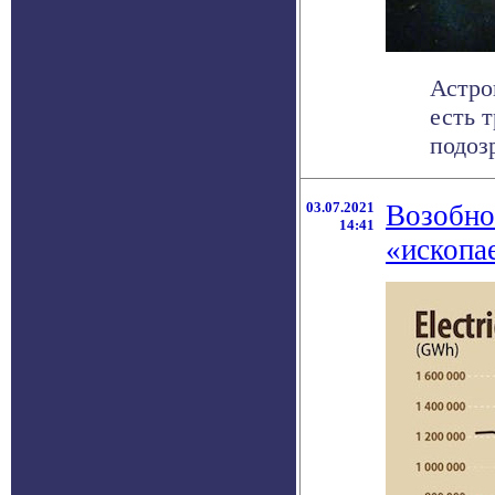
Астро
есть 
подоз
03.07.2021
Возобно
14:41
«ископа