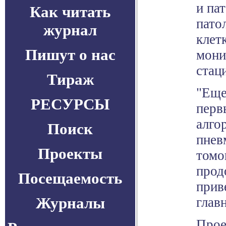
и па
Как читать
пато
журнал
клет
Пишут о нас
мони
стац
Тираж
"Еще
РЕСУРСЫ
перв
алго
Поиск
пнев
Проекты
томо
прод
Посещаемость
прив
Журналы
глав
Прое