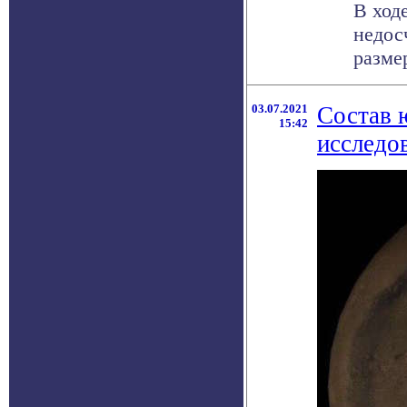
В ход
недос
разме
03.07.2021
Состав 
15:42
исследо