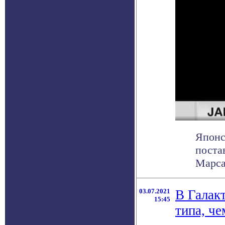
Японс
поста
Марса 
03.07.2021
В Галак
15:45
типа, ч