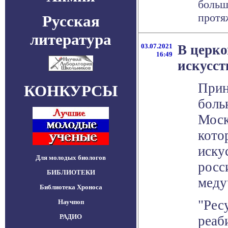
больш
протяж
Русская
литература
03.07.2021
В церко
16:49
искусст
Прин
КОНКУРСЫ
боль
Моск
кото
иску
Для молодых биологов
росс
БИБЛИОТЕКИ
меду
Библиотека Хроноса
"Рес
Научпоп
РАДИО
реаб