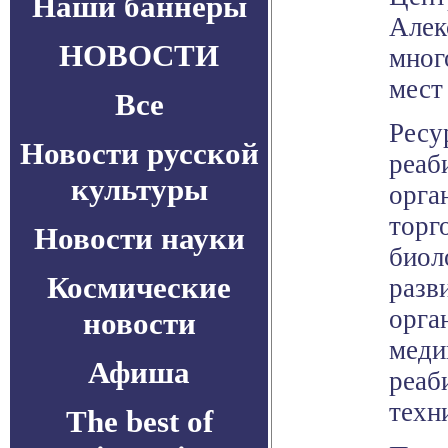
Наши баннеры
Алек
НОВОСТИ
мног
мест
Все
Ресу
Новости русской
реаб
культуры
орга
торг
Новости науки
биол
Космические
разв
орга
новости
меди
Афиша
реаб
техн
The best of