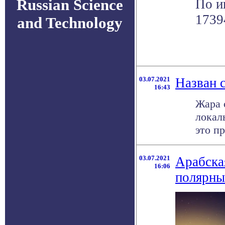
Russian Science
По и
1739
and Technology
03.07.2021
Назван 
16:43
Жара 
локал
это пр
03.07.2021
Арабска
16:06
полярны