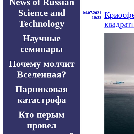
News of Russian
Science and
04.07.2021
Криосфе
16:22
Technology
квадрат
Научные
семинары
Почему молчит
Вселенная?
Парниковая
катастрофа
Кто перым
провел