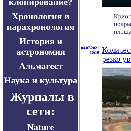
клонирование?
Хронология и
Криос
покры
парахронология
площа
История и
04.07.2021
Количес
астрономия
16:19
резко у
Альмагест
Наука и культура
Журналы в
сети:
Nature