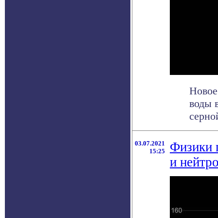
Новое
воды 
серно
03.07.2021
Физики 
15:25
и нейтр