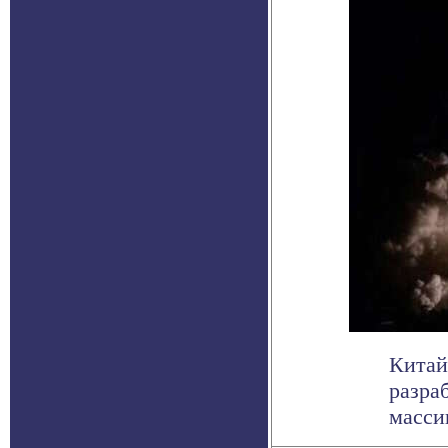
Китай
разра
масси