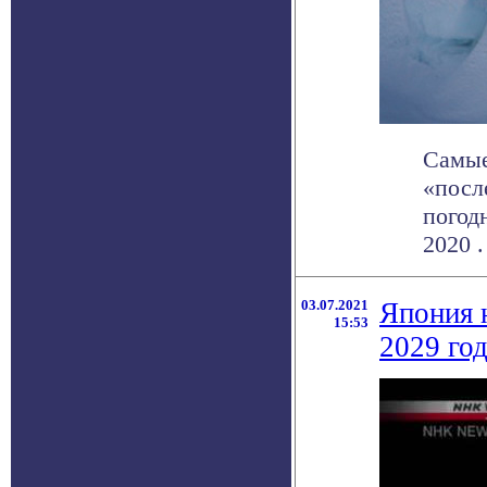
Самые
«посл
погод
2020 . 
03.07.2021
Япония 
15:53
2029 го