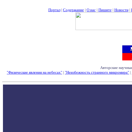
Портал
|
Содержание
|
О нас
|
Пишите
|
Новости
|
Авторские научные
"Физические явления на небесах"
|
"Неизбежность странного микромира"
|
Семинары - Конфе