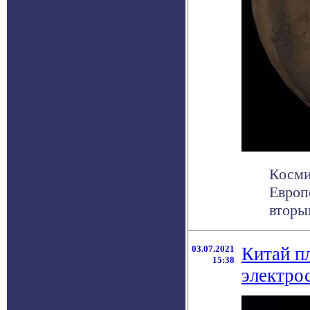
Косми
Европ
вторы
03.07.2021
Китай п
15:38
электро