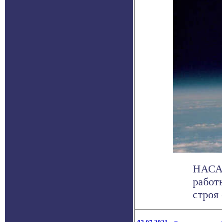
НАСА 
работ
строя 