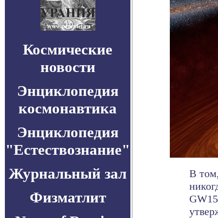
Космические
новости
Энциклопедия
космонавтика
Энциклопедия
"Естествознание"
Журнальный зал
В том
никог
Физматлит
GW150
утверж