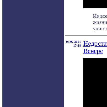
Из вс
жизни
уничто
03.07.2021
Недоста
15:28
Венере