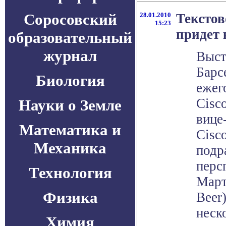
Соросовский
28.01.2010
Тексто
15:23
придет 
образовательный
журнал
Выст
Барс
Биология
ежег
Cisc
Науки о Земле
вице
Математика и
Cisc
Механика
подр
перс
Технология
Март
Физика
Beer
неск
Химия