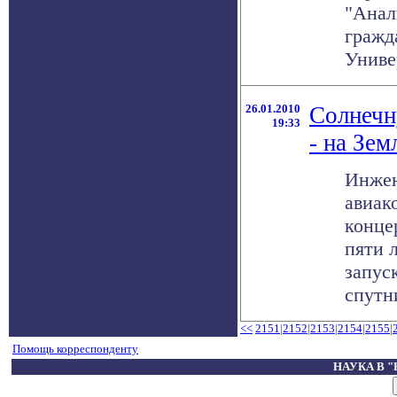
"Анал
гражд
Универ
26.01.2010
Солнечн
19:33
- на Зе
Инжен
авиак
конце
пяти 
запус
спутни
<<
2151
|
2152
|
2153
|
2154
|
2155
|
Помощь корреспонденту
НАУКА В 