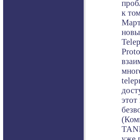
проб
к то
Март
новы
Telep
Prot
взаи
мног
telep
дост
этот
безв
(Ком
TAN
уже 