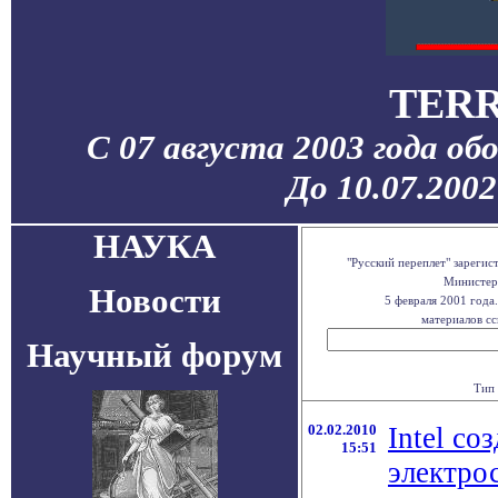
TERR
С 07 августа 2003 года об
До 10.07.200
НАУКА
"Русский переплет" зареги
Министерс
Новости
5 февраля 2001 года
материалов сс
Научный форум
Тип 
02.02.2010
Intel со
15:51
электро