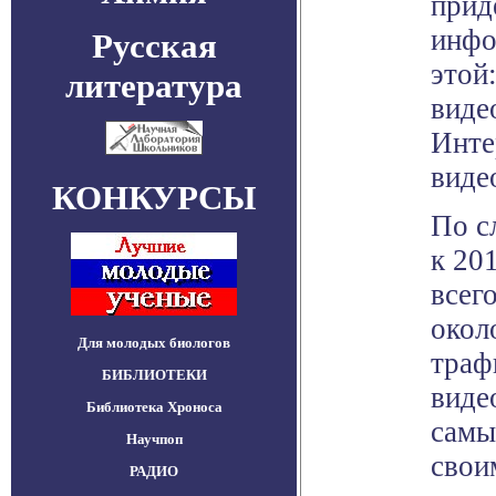
прид
инфо
Русская
этой
литература
виде
Инте
виде
КОНКУРСЫ
По с
к 20
всег
окол
Для молодых биологов
траф
БИБЛИОТЕКИ
виде
Библиотека Хроноса
самы
Научпоп
свои
РАДИО