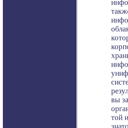
инфо
такж
инфо
облак
кото
корп
хран
инфо
униф
сист
резул
вы з
орга
той 
знат