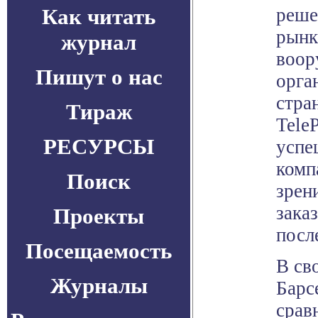
Как читать
реше
рынке
журнал
воор
Пишут о нас
орга
стра
Тираж
Tele
РЕСУРСЫ
успе
комп
Поиск
зрен
заказ
Проекты
посл
Посещаемость
В св
Журналы
Барс
срав