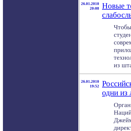
26.01.2010
Новые т
20:08
слабосл
Чтобы
студе
совре
прило
техно
из шт
26.01.2010
Российс
19:52
одни из
Орган
Наций
Джейм
дирек