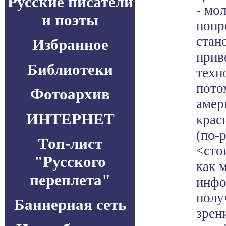
Русские писатели
- мол
и поэты
попр
стан
Избранное
прив
Библиотеки
техн
пото
Фотоархив
амер
ИНТЕРНЕТ
крас
(по-
Топ-лист
<стои
"Русского
как 
переплета"
инфо
полу
Баннерная сеть
зрен