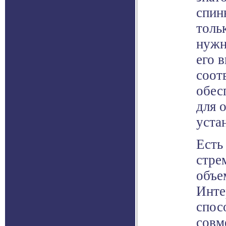
спинн
толь
нужн
его 
соот
обес
для 
уста
Есть
стре
объе
Инте
спос
совм