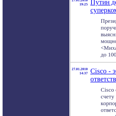
27.01.2010
Путин д
19:25
суперко
Прези
поруч
выясн
мощно
<Миха
до 100
27.01.2010
Cisco - 
14:37
ответст
Cisco
счету 
корпо
ответ