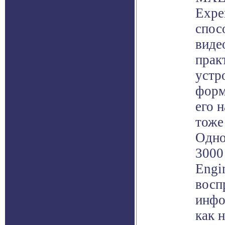
Expe
спос
виде
прак
устр
форм
его н
тоже
Одно
3000
Engi
восп
инфо
как 