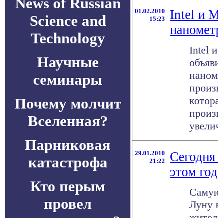
News of Russian
01.02.2010
Intel и 
Science and
15:23
наноме
Technology
Intel 
Научные
объяв
наном
семинары
произ
котор
Почему молчит
произ
Вселенная?
увелич
Парниковая
29.01.2010
Сегодня 
катастрофа
21:22
этом го
Кто перым
Самую
провел
Луну 
жител