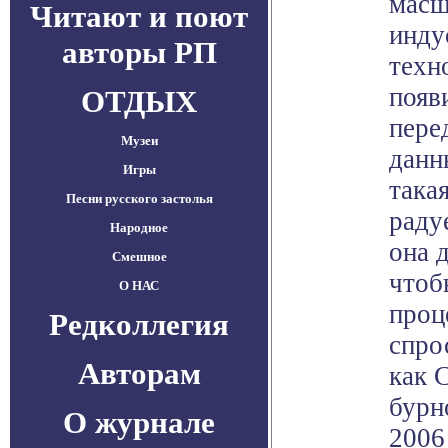
масш
Читают и поют
инду
авторы РП
техн
появ
ОТДЫХ
пере
Музеи
данн
Игры
така
Песни русского застолья
раду
Народное
она 
Смешное
чтоб
О НАС
проц
Редколлегия
спро
Авторам
как C
бурн
О журнале
2006 