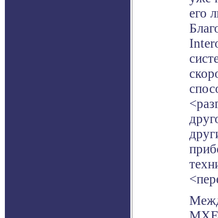
его 
Благ
Inter
сист
скор
спос
<раз
друг
друг
приб
техн
<пер
Межд
MXE 