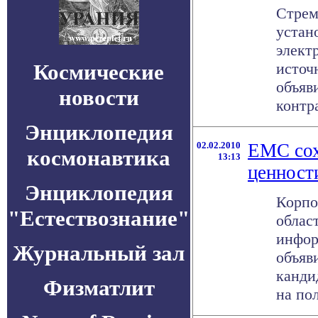
Стрем
устан
элект
Космические
источ
объяв
новости
контра
Энциклопедия
02.02.2010
EMC сох
космонавтика
13:13
ценност
Энциклопедия
Корпо
"Естествознание"
облас
инфор
Журнальный зал
объяв
канди
Физматлит
на пол