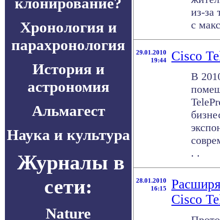
клонирование?
из-за
Хронология и
с мак
парахронология
29.01.2010
Cisco Te
19:44
История и
В 201
астрономия
помещ
TeleP
Альмагест
бизне
экспо
Наука и культура
совре
. .
Журналы в
сети:
28.01.2010
Расширя
16:15
Cisco Te
Nature
Прото