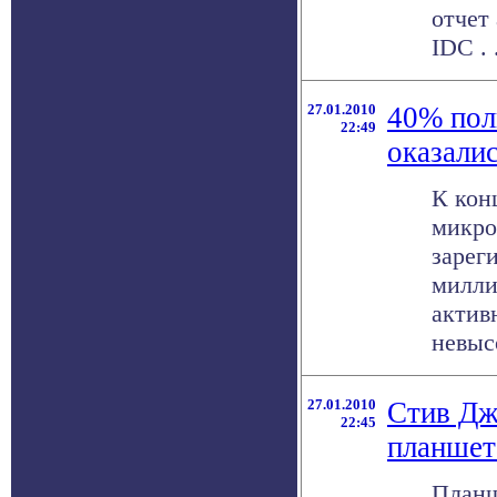
отчет
IDC . .
27.01.2010
40% поль
22:49
оказали
К кон
микро
зарег
милли
актив
невысо
27.01.2010
Стив Дж
22:45
планшет
Планш