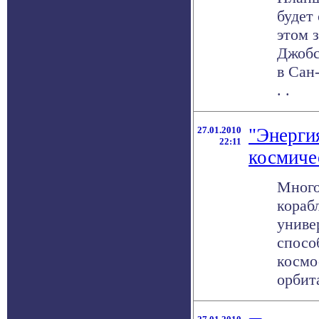
будет
этом 
Джобс
в Сан
. .
27.01.2010
"Энерги
22:11
космиче
Много
кораб
униве
спосо
космос
орбита