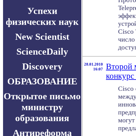
Telepr
Успехи
эффек
физических наук
устро
Cisco
New Scientist
число
доступ
ScienceDaily
Discovery
28.01.2010
Второй 
16:07
конкурс
ОБРАЗОВАНИЕ
Cisco
Открытое письмо
между
иннова
министру
предп
образования
могут
предла
Антиреформа