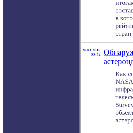
итога
соста
в кот
рейти
стран 
26.01.2010
Обнаруж
22:24
астерои
Как с
NASA,
инфра
телеск
Surve
объек
астеро