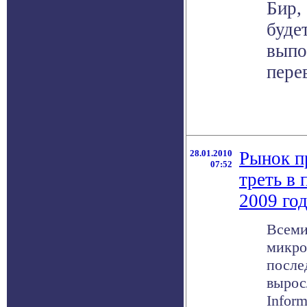
Бир,
буде
выпо
пере
28.01.2010
Рынок п
07:52
треть в 
2009 го
Всеми
микро
после
вырос
Infor