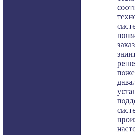
соот
техн
сист
появ
зака
заин
реше
поже
дава
уста
подд
сист
прои
наст