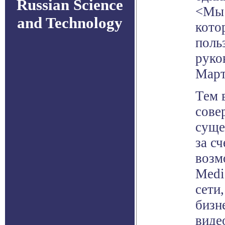
Russian Science
<Мы 
and Technology
кото
поль
руко
Март
Тем 
сове
суще
за с
возм
Medi
сети
бизн
виде