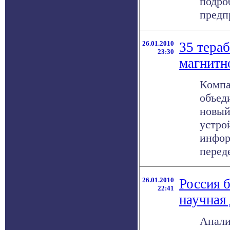
подро
предпр
26.01.2010
35 тера
23:30
магнитн
Компа
объед
новый
устро
инфор
переде
26.01.2010
Россия 
22:41
научная
Анали