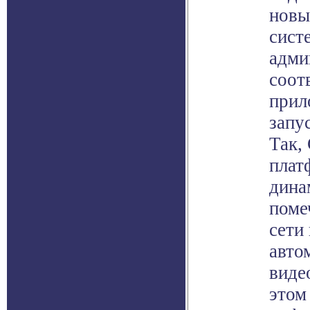
новы
сист
адми
соот
прил
запу
Так, 
плат
дина
поме
сети
авто
виде
этом