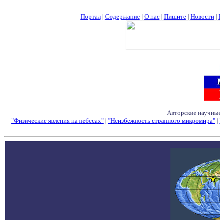
Портал
|
Содержание
|
О нас
|
Пишите
|
Новости
|
Авторские научные
"Физические явления на небесах"
|
"Неизбежность странного микромира"
|
Семинары - Конфе