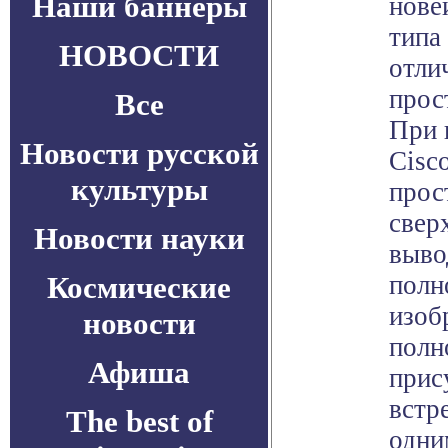
Наши баннеры
нове
типа
НОВОСТИ
отли
прос
Все
При 
Новости русской
Cisc
культуры
прос
свер
Новости науки
выво
Космические
полн
изоб
новости
полн
Афиша
прис
встр
The best of
одни