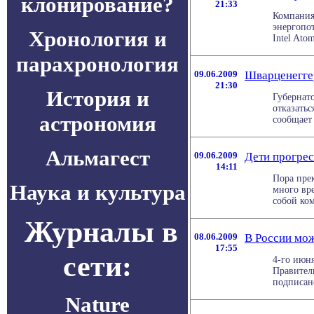
клонирование?
21:33
Компания
энергопо
Хронология и
Intel Ato
парахронология
09.06.2009
Шварценегге
21:30
История и
Губернат
отказатьс
астрономия
сообщает 
Альмагест
09.06.2009
Дети прогрес
14:11
Пора пре
Наука и культура
много вр
собой ком
Журналы в
08.06.2009
В России мож
17:55
сети:
4-го июн
Правител
подписано
Nature