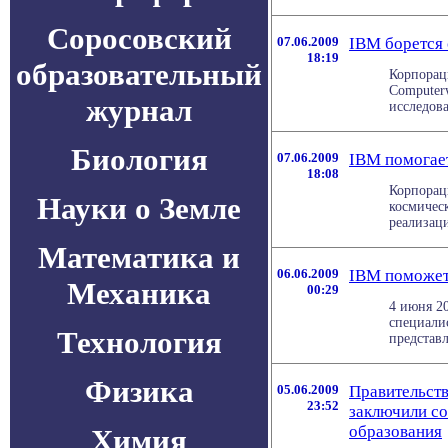
Соросовский
07.06.2009
IBM борется
18:19
образовательный
Корпорац
Computerw
журнал
исследова
Биология
07.06.2009
IBM помогае
18:08
Корпорац
Науки о Земле
космическ
реализаци
Математика и
06.06.2009
IBM поможет
Механика
00:29
4 июня 2
специали
Технология
представл
Физика
05.06.2009
Правительств
23:52
заключили со
образования
Химия