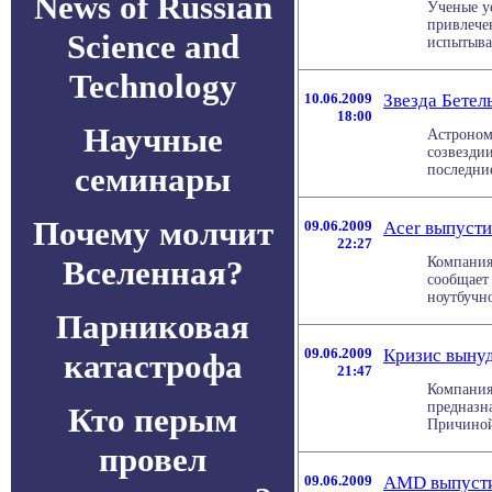
News of Russian
Ученые у
привлече
Science and
испытываю
Technology
10.06.2009
Звезда Бетель
18:00
Научные
Астроном
созвездии
семинары
последние
Почему молчит
09.06.2009
Acer выпусти
22:27
Вселенная?
Компания
сообщает 
ноутбучно
Парниковая
09.06.2009
Кризис вынуд
катастрофа
21:47
Компания 
предназна
Кто перым
Причиной 
провел
09.06.2009
AMD выпустит