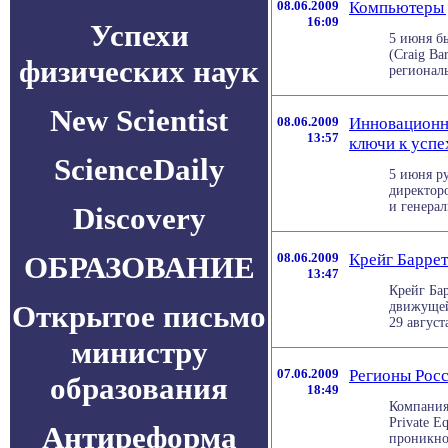
08.06.2009
Компьютеры 
16:09
Успехи
5 июня бы
(Craig Ba
физических наук
региональ
New Scientist
08.06.2009
Инновационна
13:57
ключи к успе
ScienceDaily
5 июня ру
директоро
и генерал
Discovery
ОБРАЗОВАНИЕ
08.06.2009
Крейг Баррет
13:47
Крейг Ба
Открытое письмо
движущей
29 август
министру
07.06.2009
Регионы Рос
образования
18:49
Компания 
Private E
Антиреформа
проникнов