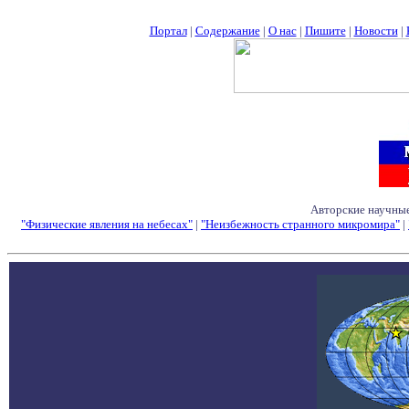
Портал
|
Содержание
|
О нас
|
Пишите
|
Новости
|
Авторские научные
"Физические явления на небесах"
|
"Неизбежность странного микромира"
|
Семинары - Конфе