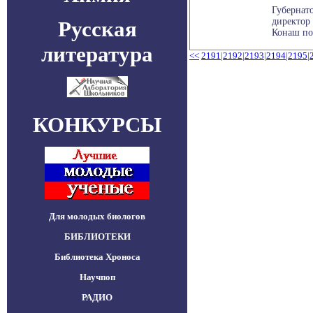
Губернат
директор
Русская
Конаш под
литература
<<
2191
|
2192
|
2193
|
2194
|
2195
|
КОНКУРСЫ
Для молодых биологов
БИБЛИОТЕКИ
Библиотека Хроноса
Научпоп
РАДИО