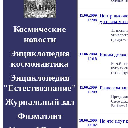
ученых оп
11.06.2009
Центр высоко
15:08
уральском го
Космические
11 июня 
универси
новости
предусмат
Энциклопедия
11.06.2009
Каким долже
13:18
космонавтика
Какой на
купить св
использую
Энциклопедия
"Естествознание"
11.06.2009
Глава компан
13:09
Председа
Журнальный зал
Cisco Джо
Business 
Физматлит
10.06.2009
На что идут 
18:02