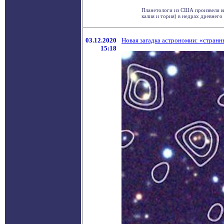
Планетологи из США произвели ко
калия и тория) в недрах древнего 
03.12.2020
Новая загадка астрономии: «странн
15:18