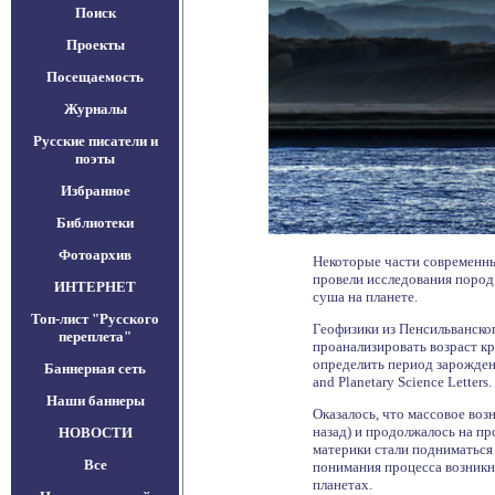
Поиск
Проекты
Посещаемость
Журналы
Русские писатели и
поэты
Избранное
Библиотеки
Фотоархив
Некоторые части современны
провели исследования пород 
ИНТЕРНЕТ
суша на планете.
Топ-лист "Русского
Геофизики из Пенсильванско
переплета"
проанализировать возраст кр
определить период зарожден
Баннерная сеть
and Planetary Science Letters.
Наши баннеры
Оказалось, что массовое возн
назад) и продолжалось на про
НОВОСТИ
материки стали подниматься 
Все
понимания процесса возникно
планетах.