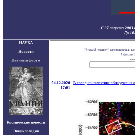
С 07 августа 2003 
До 10
НАУКА
"Русский переплет" зарегистрирован 
Новости
5 февраля 
мате
Научный форум
04.12.2020
В соседней галактике обнаружены о
17:01
Космические новости
Энциклопедия