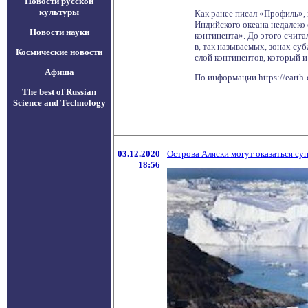
Новости русской
культуры
Как ранее писал «Профиль»,
Индийского океана недалеко
Новости науки
континента». До этого счита
в, так называемых, зонах су
Космические новости
слой континентов, который и
Афиша
По информации https://earth
The best of Russian
Science and Technology
03.12.2020
Острова Аляски могут оказаться су
18:56