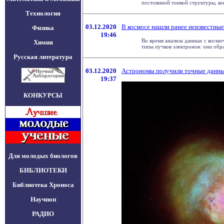
постоянной тонкой структуры, конс
Технология
03.12.2020
В космосе нашли ранее неизвестные
Физика
19:46
Во время анализа данных с косм
Химия
типы пучков электронов: они образ
Русская литература
03.12.2020
Астрономы получили точные данные
19:37
КОНКУРСЫ
Для молодых биологов
БИБЛИОТЕКИ
Библиотека Хроноса
Научпоп
РАДИО