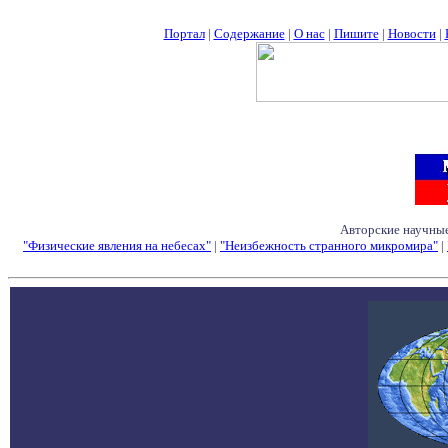
Портал
|
Содержание
|
О нас
|
Пишите
|
Новости
|
Авторские научные
"Физические явления на небесах"
|
"Неизбежность странного микромира"
|
Семинары - Конфе