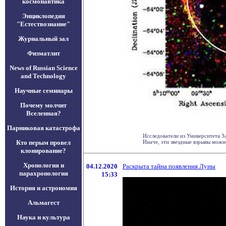
космонавтика
Энциклопедия
"Естествознание"
Журнальный зал
Физматлит
News of Russian Science
and Technology
Научные семинары
Почему молчит
Вселенная?
Парниковая катастрофа
Исследователи из Университета З
Кто перым провел
Иначе, эти звездные взрывы можно 
клонирование?
Хронология и
04.12.2020
Раскрыта тайна появления Луны
парахронология
15:33
История и астрономия
Альмагест
Наука и культура