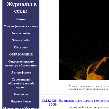
Журналы в
сети:
Nature
Успехи физических наук
New Scientist
ScienceDaily
Discovery
ОБРАЗОВАНИЕ
Открытое письмо
министру образования
Антиреформа
Соросовский
образовательный
Ученые Даремского университета 
журнал
миллиарда лет назад привело к поя
Биология
03.12.2020
Вычислено максимально точное зна
Науки о Земле
19:50
Физики из Франции под руководс
Математика и Механика