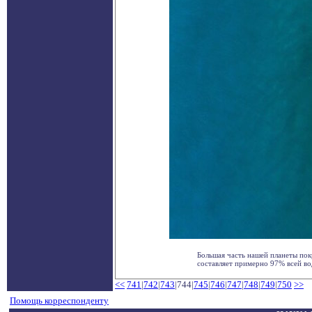
Большая часть нашей планеты по
составляет примерно 97% всей воды
<<
741
|
742
|
743
|744|
745
|
746
|
747
|
748
|
749
|
750
>>
Помощь корреспонденту