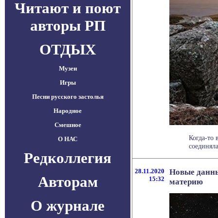
Читают и поют
авторы РП
ОТДЫХ
Музеи
Игры
Песни русского застолья
Народное
Смешное
Когда-то 
О НАС
соединяла
Редколлегия
28.11.2020
Новые данны
Авторам
15:32
материю
О журнале