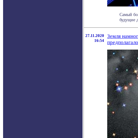
Самый бо
будущие д
27.11.2020
Земля намног
16:54
предполагал