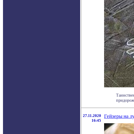
Таинствен
придорожн
27.11.2020
Гейзеры на л
16:45