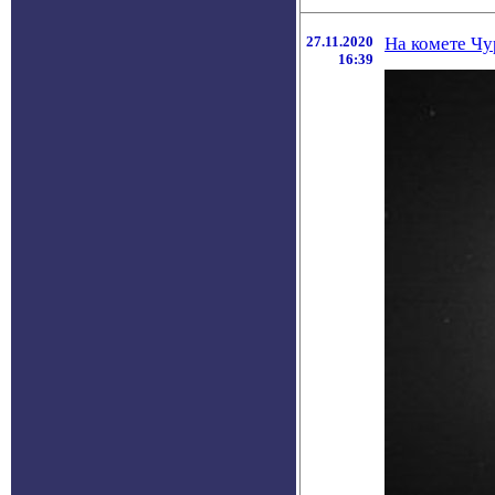
27.11.2020
На комете Чу
16:39