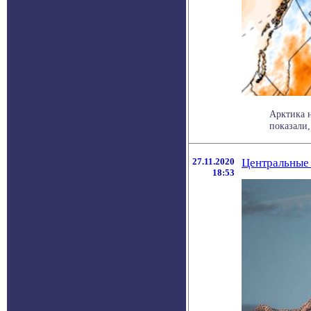
Арктика н
показали,
27.11.2020
Центральные 
18:53