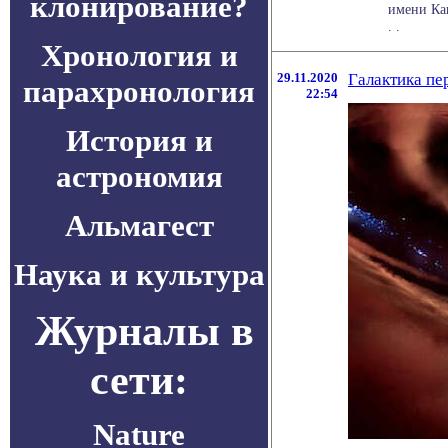
клонирование?
имени Кавл
. .
Хронология и
29.11.2020
Галактика пе
парахронология
22:54
История и
астрономия
Альмагест
Наука и культура
Журналы в
сети:
Nature