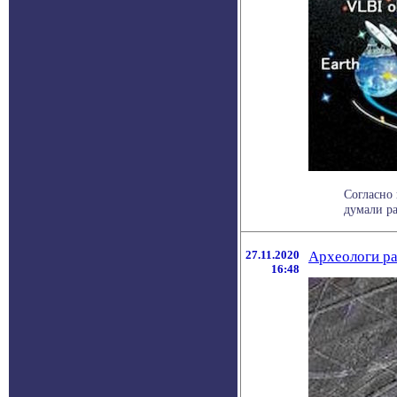
Согласно 
думали ра
27.11.2020
Археологи ра
16:48