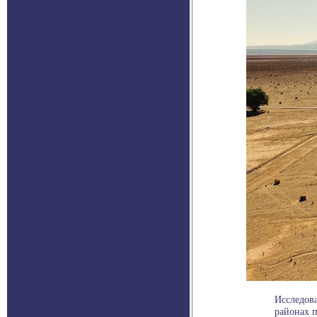
Исследова
районах п