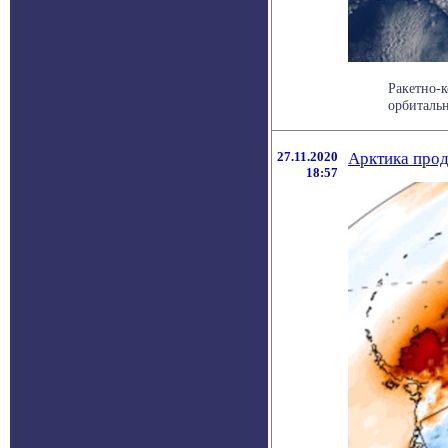
Ракетно-
орбитальн
27.11.2020
Арктика прод
18:57