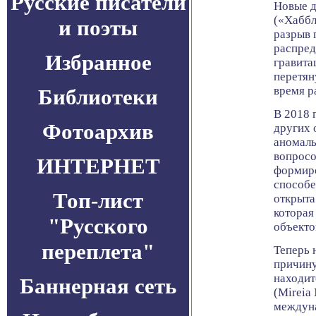
Русские писатели
Новые д
(«Хаббл
и поэты
разрыв 
распред
Избранное
гравита
перетян
время р
Библиотеки
В 2018 
Фотоархив
других 
аномаль
вопросо
ИНТЕРНЕТ
формиро
способе
Топ-лист
открыта
которая
"Русского
объекто
переплета"
Теперь 
причину
находит
Баннерная сеть
(Mireia
междуна