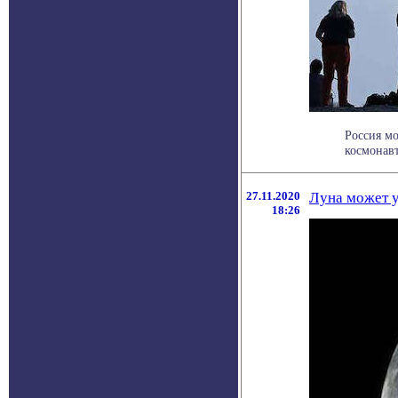
Россия мо
космонавт
27.11.2020
Луна может у
18:26