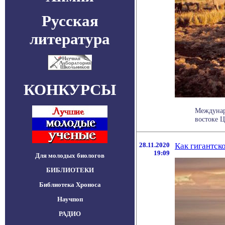
Русская
литература
КОНКУРСЫ
Междунар
востоке Ц
28.11.2020
Как гигантск
19:09
Для молодых биологов
БИБЛИОТЕКИ
Библиотека Хроноса
Научпоп
РАДИО