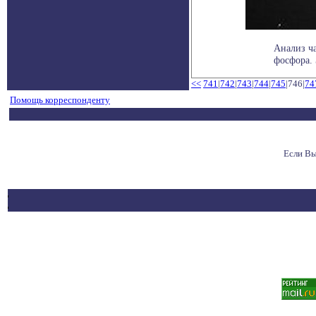
Анализ ч
фосфора. 
<<
741
|
742
|
743
|
744
|
745
|746|
74
Помощь корреспонденту
Если Вы