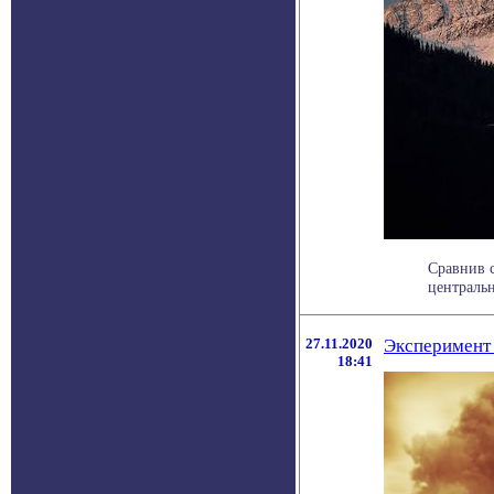
Сравнив с
центральн
27.11.2020
Эксперимент 
18:41