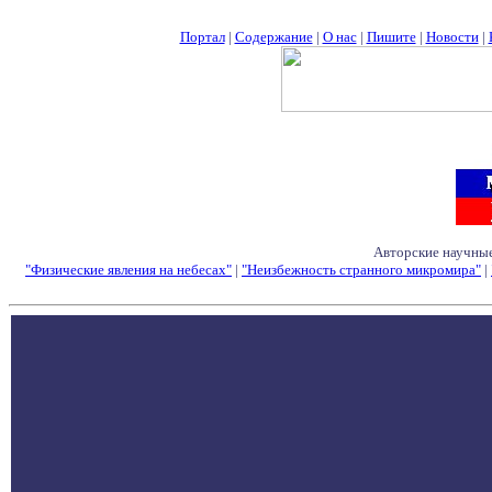
Портал
|
Содержание
|
О нас
|
Пишите
|
Новости
|
Авторские научные
"Физические явления на небесах"
|
"Неизбежность странного микромира"
|
Семинары - Конфе