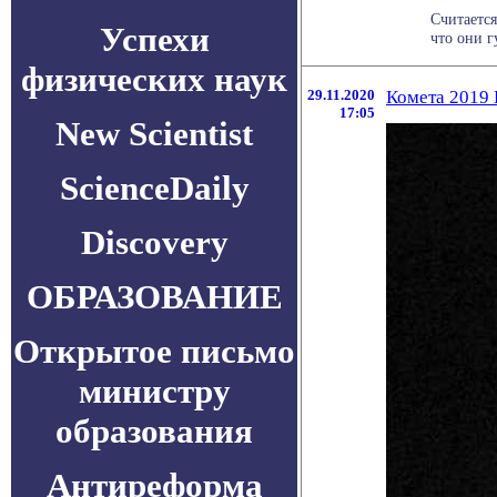
Считаетс
Успехи
что они г
физических наук
29.11.2020
Комета 2019 
17:05
New Scientist
ScienceDaily
Discovery
ОБРАЗОВАНИЕ
Открытое письмо
министру
образования
Антиреформа