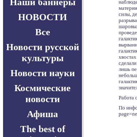
Наши баннеры
наблюде
материи
силы, д
НОВОСТИ
разрыва
шаровых
Все
проведе
галакти
Новости русской
вырванн
галакти
культуры
хвостах
сделали
лишь пе
Новости науки
небольш
галакти
Космические
значите
новости
Работа 
По инфо
Афиша
page=n
The best of