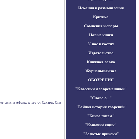
Искания и размышления
Критика
Сомнения и споры
Новые книги
У нас в гостях
Издательство
Книжная лавка
Журнальный зал
ОБОЗРЕНИЯ
"Классики и современники"
"Слово о..."
нет-связи в Африке к югу от Сахары. Они
"Тайная история творений"
"Книга писем"
"Кошачий ящик"
"Золотые прииски"