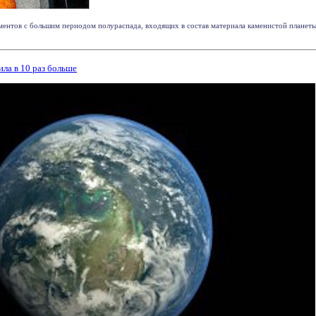
ментов с большим периодом полураспада, входящих в состав материала каменистой планет
ила в 10 раз больше