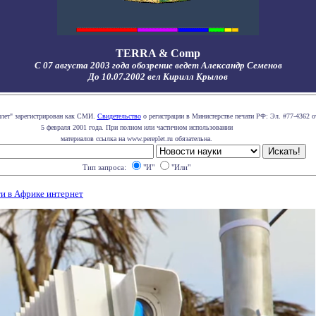
TERRA & Comp
С 07 августа 2003 года обозрение ведет Александр Семенов
До 10.07.2002 вел Кирилл Крылов
плет" зарегистрирован как СМИ.
Свидетельство
о регистрации в Министерстве печати РФ: Эл. #77-4362 о
5 февраля 2001 года. При полном или частичном использовании
материалов ссылка на www.pereplet.ru обязательна.
Тип запроса:
"И"
"Или"
и в Африке интернет