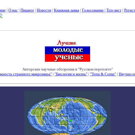
ние
|
О нас
|
Пишите
|
Новости
|
Книжная лавка
|
Голосование
|
Топ-лист
|
Регис
Авторские научные обозрения в "Русском переплете"
жность странного микромира"
|
"Биология и жизнь"
|
"Terra & Comp"
|
Научно-п
Семинары - Конференции - Симпозиумы - Конкурсы