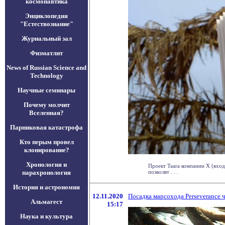
космонавтика
Энциклопедия
"Естествознание"
Журнальный зал
Физматлит
News of Russian Science and
Technology
Научные семинары
Почему молчит
Вселенная?
Парниковая катастрофа
Кто перым провел
клонирование?
Хронология и
Проект Taara компании X (вход
парахронология
позволят . . .
История и астрономия
12.11.2020
Посадка марсохода Perseverance 
Альмагест
15:17
Наука и культура