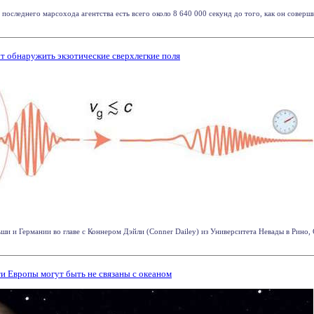
 последнего марсохода агентства есть всего около 8 640 000 секунд до того, как он соверш
т обнаружить экзотические сверхлегкие поля
и и Германии во главе с Коннером Дэйли (Conner Dailey) из Университета Невады в Рино,
и Европы могут быть не связаны с океаном