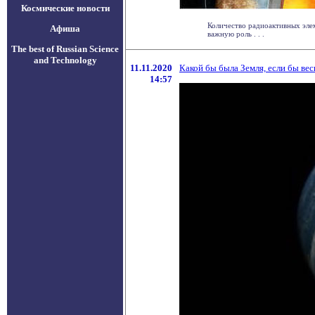
Космические новости
Количество радиоактивных эле
Афиша
важную роль . . .
The best of Russian Science
and Technology
11.11.2020
Какой бы была Земля, если бы вес
14:57