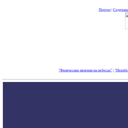
Портал
|
Содержа
"Физические явления на небесах"
|
"Неизбе