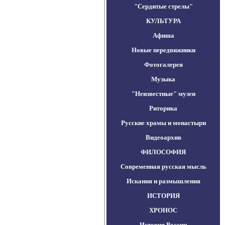
"Сердитые стрелы"
КУЛЬТУРА
Афиша
Новые передвижники
Фотогалерея
Музыка
"Неизвестные" музеи
Риторика
Русские храмы и монастыри
Видеоархив
ФИЛОСОФИЯ
Современная русская мысль
Искания и размышления
ИСТОРИЯ
ХРОНОС
История России