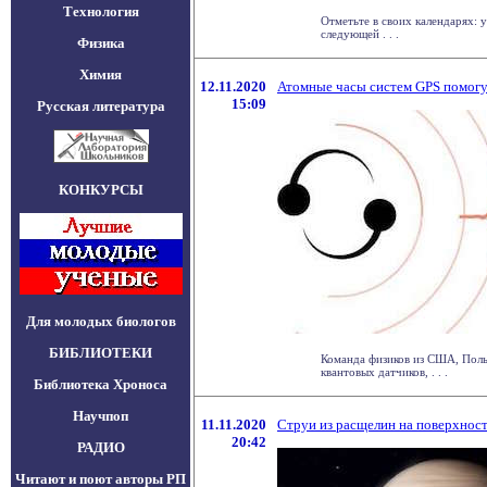
Технология
Отметьте в своих календарях: у
следующей . . .
Физика
Химия
12.11.2020
Атомные часы систем GPS помогу
15:09
Русская литература
КОНКУРСЫ
Для молодых биологов
БИБЛИОТЕКИ
Команда физиков из США, Польш
квантовых датчиков, . . .
Библиотека Хроноса
Научпоп
11.11.2020
Струи из расщелин на поверхност
20:42
РАДИО
Читают и поют авторы РП