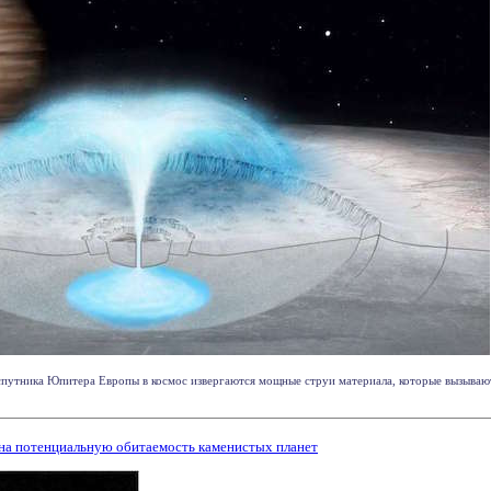
спутника Юпитера Европы в космос извергаются мощные струи материала, которые вызывают
на потенциальную обитаемость каменистых планет