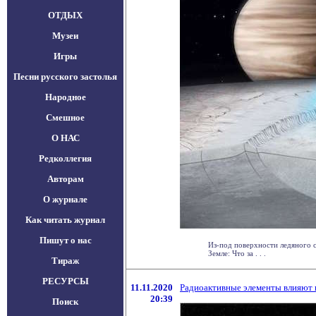
ОТДЫХ
Музеи
Игры
Песни русского застолья
Народное
Смешное
О НАС
Редколлегия
Авторам
О журнале
Как читать журнал
Пишут о нас
Из-под поверхности ледяного 
Земле: Что за . . .
Тираж
РЕСУРСЫ
11.11.2020
Радиоактивные элементы влияют 
20:39
Поиск