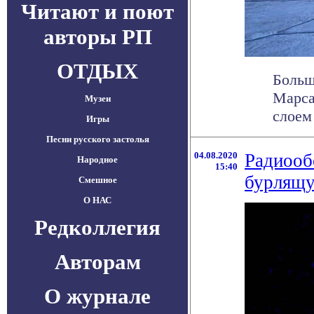
Читают и поют
авторы РП
ОТДЫХ
Больш
Марса
Музеи
слоем 
Игры
Песни русского застолья
04.08.2020
Радиооб
Народное
15:40
бурлящу
Смешное
О НАС
Редколлегия
Авторам
О журнале