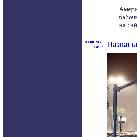
Амери
бабоч
на са
03.08.2020
Названы
14:23