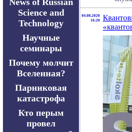
News of Russian
Science and
04.08.2020
Квантов
Technology
16:20
«кванто
Научные
семинары
Почему молчит
Вселенная?
Парниковая
катастрофа
Кто перым
провел