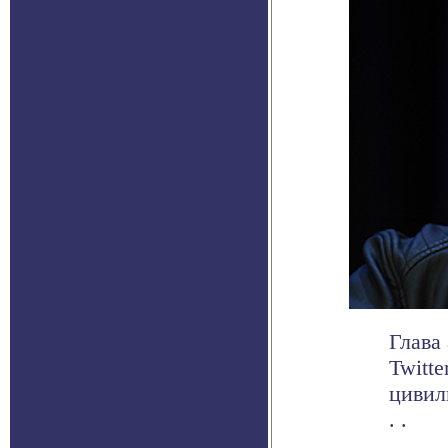
Глава
Twitt
цивил
. .