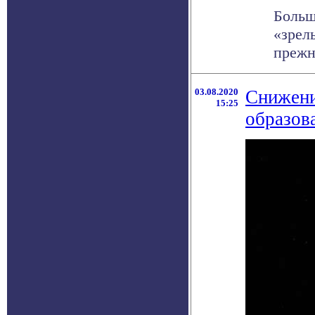
Больш
«зрел
прежн
03.08.2020
Снижени
15:25
образов