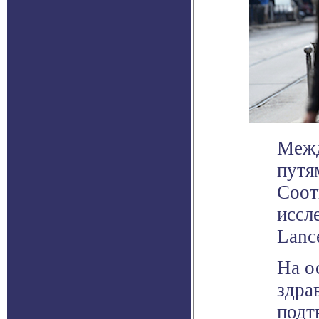
Межд
путя
Соот
иссл
Lance
На о
здра
подт