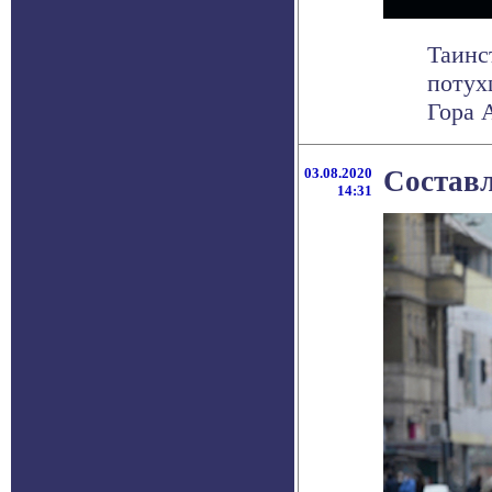
Таинс
потух
Гора 
03.08.2020
Составл
14:31