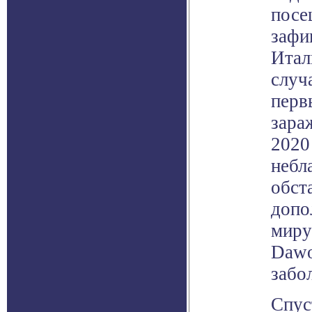
посе
зафи
Итал
случ
перв
зара
2020
небл
обст
допо
миру
Dawo
забо
Спус