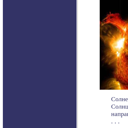
Солне
Солнц
напра
. . .