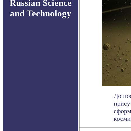
Russian Science
and Technology
До по
прису
сформ
космич