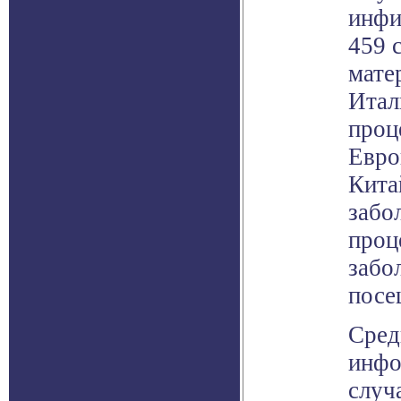
инфи
459 
мате
Итал
проц
Евро
Кита
забо
проц
забо
посе
Сред
инфо
случ