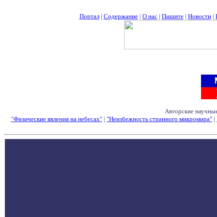
Портал
|
Содержание
|
О нас
|
Пишите
|
Новости
|
Авторские научные
"Физические явления на небесах"
|
"Неизбежность странного микромира"
|
Семинары - Конфе