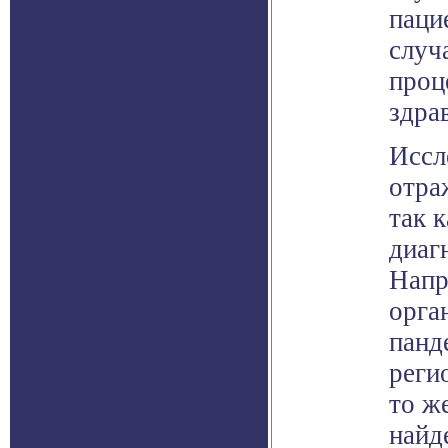
паци
случ
проц
здра
Иссл
отра
так 
диаг
Напр
орга
панд
реги
то ж
найд