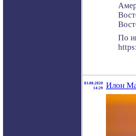
Амер
Вост
Вост
По и
https
03.08.2020
Илон Ма
14:29