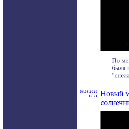
По ме
была 
"снеж
03.08.2020
Новый м
15:21
солнечн