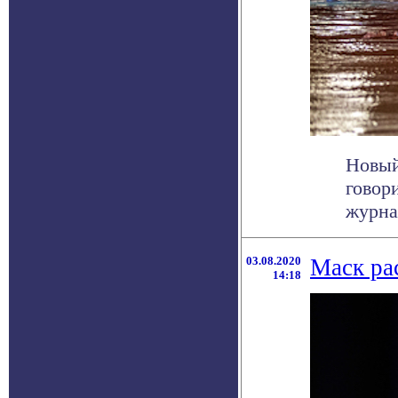
Новый
говор
журнал
03.08.2020
Маск ра
14:18