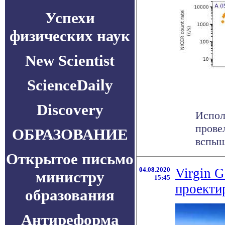
Успехи
физических наук
New Scientist
ScienceDaily
Discovery
Испол
прове
ОБРАЗОВАНИЕ
вспыш
Открытое письмо
04.08.2020
Virgin G
министру
15:45
проекти
образования
Антиреформа