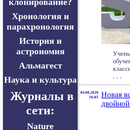
клонирование?
Хронология и
парахронология
История и
астрономия
Учены
обуче
Альмагест
класс
. . .
Наука и культура
Журналы в
04.08.2020
Новая в
16:05
двойной
сети:
Nature