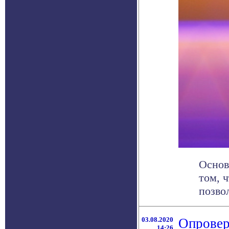
Основ
том, 
позво
03.08.2020
Опровер
14:26