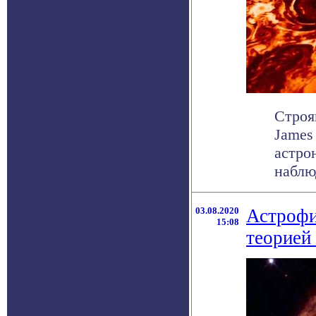
Строя
James
астро
наблюд
03.08.2020
Астрофи
15:08
теорией