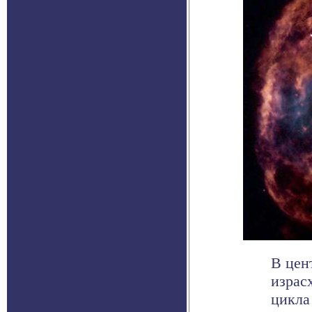
В цен
израс
цикла 