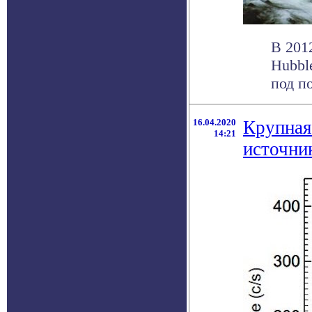
В 201
Hubbl
под п
16.04.2020
Крупная
14:21
источни