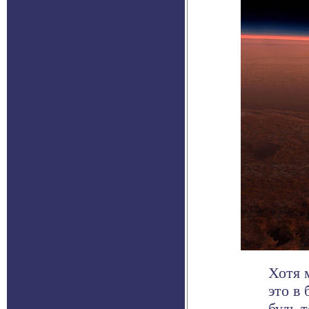
Хотя 
это в
будь т