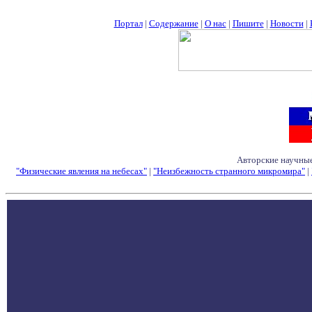
Портал
|
Содержание
|
О нас
|
Пишите
|
Новости
|
Авторские научные
"Физические явления на небесах"
|
"Неизбежность странного микромира"
|
Семинары - Конфе