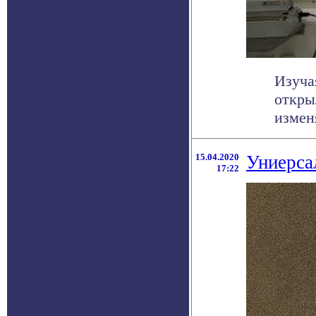
Изуча
откры
измен
15.04.2020
Униерса
17:22