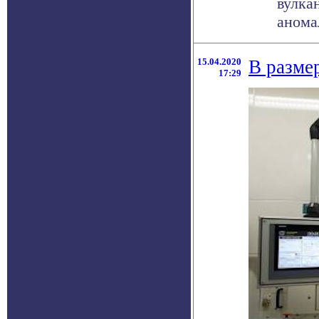
вулка
аномал
15.04.2020
В разме
17:29