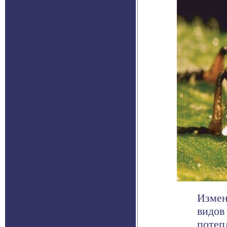
Измен
видов
потеп