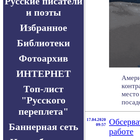
Русские писатели
и поэты
Избранное
Библиотеки
Фотоархив
ИНТЕРНЕТ
Амери
контр
Топ-лист
место
"Русского
посадо
переплета"
17.04.2020
Обсерва
Баннерная сеть
09:57
работе