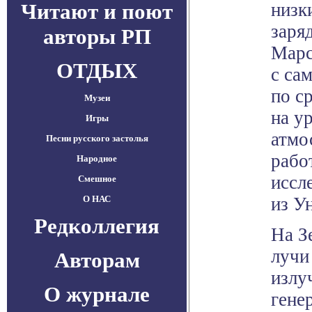
Читают и поют
низк
заря
авторы РП
Марс
ОТДЫХ
с са
по с
Музеи
на у
Игры
атмо
Песни русского застолья
рабо
Народное
иссл
Смешное
О НАС
из У
Редколлегия
На З
лучи
Авторам
излу
О журнале
гене