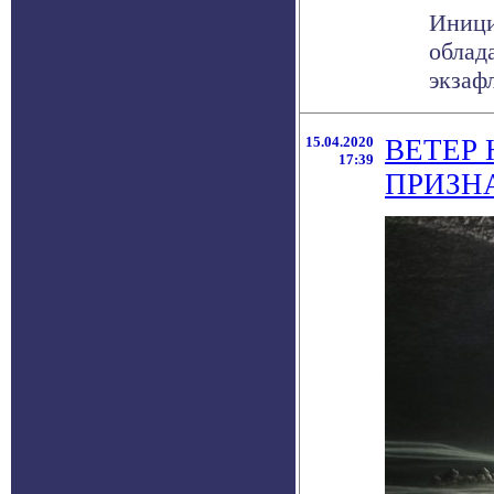
Иници
облад
экзаф
15.04.2020
ВЕТЕР
17:39
ПРИЗН