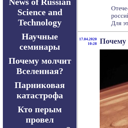
News of Russian
Отече
Science and
росси
Technology
Для эт
Научные
17.04.2020
Почему 
10:28
семинары
Почему молчит
Вселенная?
Парниковая
катастрофа
Кто перым
провел