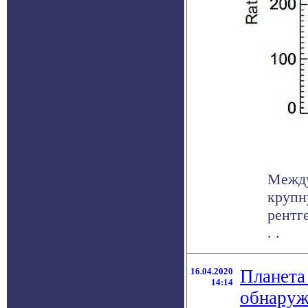
Между
крупн
рентг
. .
16.04.2020
Планета
14:14
обнаруж