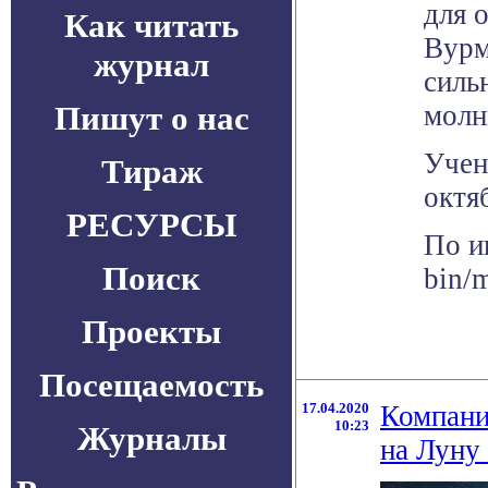
для 
Как читать
Вурм
журнал
силь
Пишут о нас
молн
Учен
Тираж
октя
РЕСУРСЫ
По и
Поиск
bin/
Проекты
Посещаемость
17.04.2020
Компани
10:23
Журналы
на Луну 