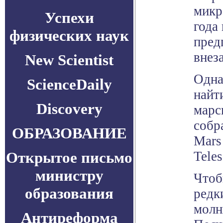
микр
Успехи
года 
физических наук
пред
внез
New Scientist
Одна
ScienceDaily
найт
Discovery
марс
собр
ОБРАЗОВАНИЕ
Mars
Открытое письмо
Tele
министру
Чтоб
образования
редк
молн
Антиреформа