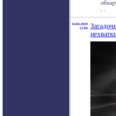
обнар
. .
16.04.2020
Загадоч
12:06
нехватк