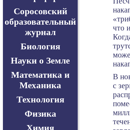
Песч
нака
Соросовский
«три
образовательный
что 
журнал
Когд
Биология
трут
може
Науки о Земле
нака
Математика и
В но
Механика
с зе
расп
Технология
поме
милл
Физика
тече
Химия