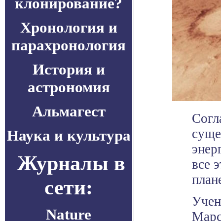
клонирование?
Хронология и
парахронология
История и
астрономия
Альмагест
Согл
суще
Наука и культура
энер
Журналы в
все 
план
сети:
Учен
Nature
Марс