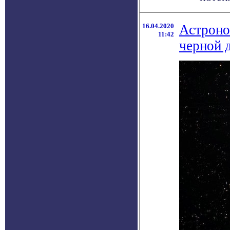
16.04.2020
Астроно
11:42
черной 