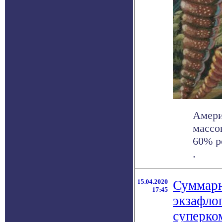
Амери
массо
60% р
.
15.04.2020
Суммарн
17:45
экзафло
суперко