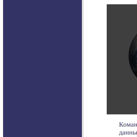
Коман
данны