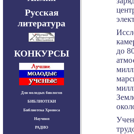
заря
цент
Русская
элек
литература
Иссл
каме
до 8
КОНКУРСЫ
атмо
милл
марс
милл
Для молодых биологов
Земл
БИБЛИОТЕКИ
окол
Библиотека Хроноса
Учен
Научпоп
труд
РАДИО