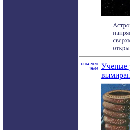
Астро
напря
сверх
открыт
15.04.2020
Ученые 
19:06
вымиран