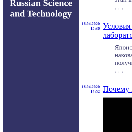
Russian Science
. . .
and Technology
16.04.2020
Условия
15:36
лаборат
Японс
наков
получ
. . .
16.04.2020
Почему 
14:52