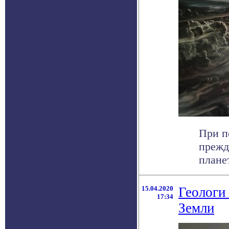
При п
прежд
планет
15.04.2020
Геологи 
17:34
Земли