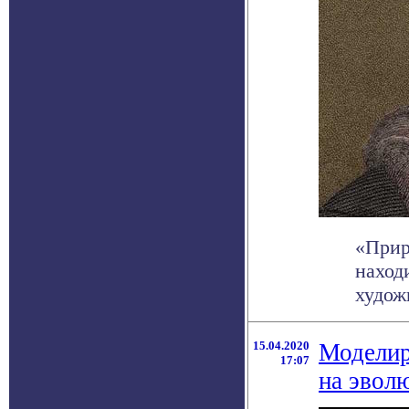
«Прир
наход
худож
15.04.2020
Моделир
17:07
на эвол