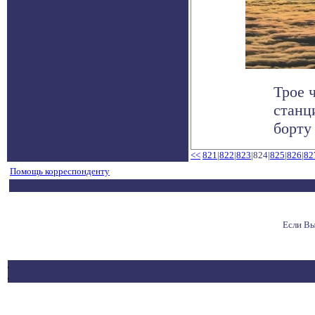
Трое 
станц
борту
<<
821
|
822
|
823
|824|
825
|
826
|
82
Помощь корреспонденту
Если Вы