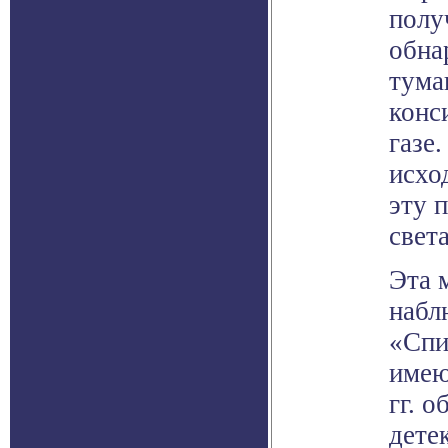
полу
обна
тума
конс
газе
исхо
эту 
света
Эта 
набл
«Спи
имею
гг. о
дете