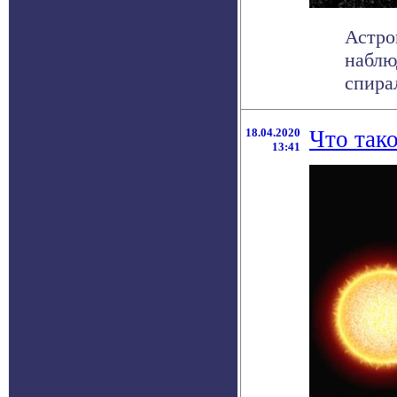
Астро
наблю
спира
18.04.2020
Что так
13:41