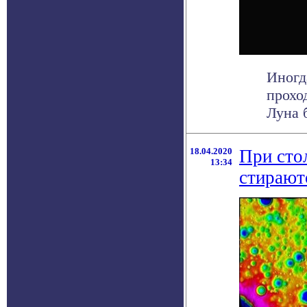
Иногд
прохо
Луна б
18.04.2020
При сто
13:34
стирают