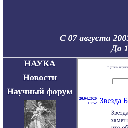
С 07 августа 200
До 
НАУКА
"Русский перепл
Новости
Научный форум
20.04.2020
Звезда Б
13:52
Звезд
замет
что об