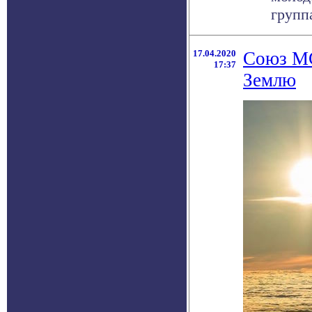
группа 
17.04.2020
Союз МС
17:37
Землю