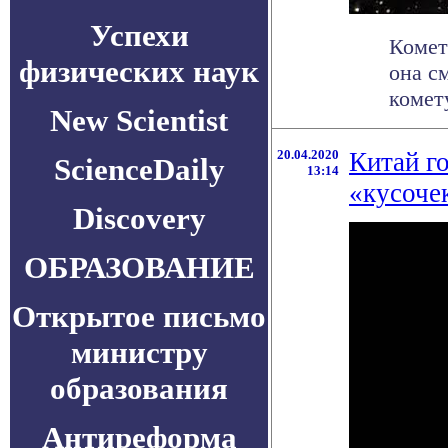
Успехи
Комета
физических наук
она c
комету
New Scientist
20.04.2020
Китай г
ScienceDaily
13:14
«кусоче
Discovery
ОБРАЗОВАНИЕ
Открытое письмо
министру
образования
Антиреформа