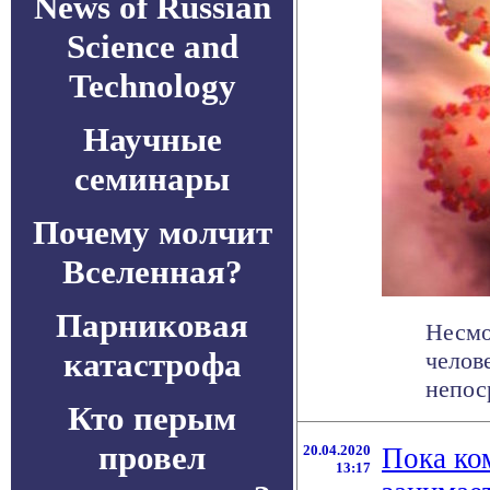
News of Russian
Science and
Technology
Научные
семинары
Почему молчит
Вселенная?
Парниковая
Несмо
катастрофа
челов
непос
Кто перым
провел
20.04.2020
Пока ком
13:17