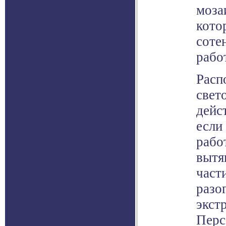
моза
кото
соте
рабо
Расп
свет
дейс
если
рабо
вытя
част
разо
экст
Перс