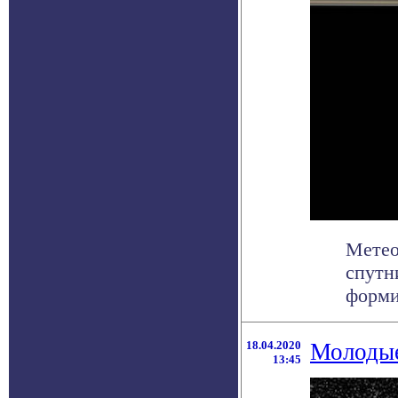
Метео
спутн
форми
18.04.2020
Молодые
13:45