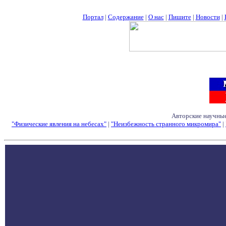
Портал
|
Содержание
|
О нас
|
Пишите
|
Новости
|
Авторские научные
"Физические явления на небесах"
|
"Неизбежность странного микромира"
|
Семинары - Конфе