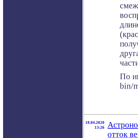
смеж
восп
длин
(кра
полу
друг
част
По и
bin/
18.04.2020
Астроно
13:26
отток ве