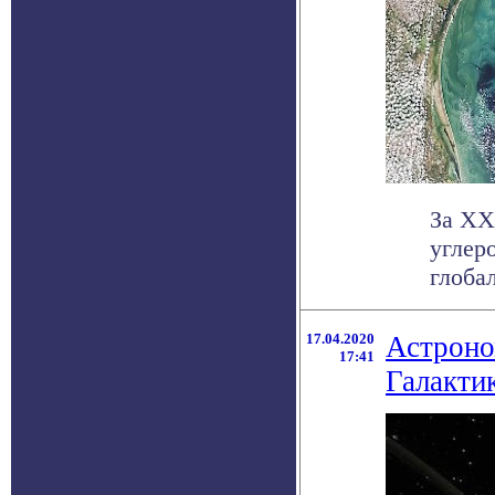
За XX
углер
глобал
17.04.2020
Астроно
17:41
Галакти