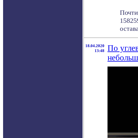
Почти
15825
остав
18.04.2020
По угле
13:48
небольш