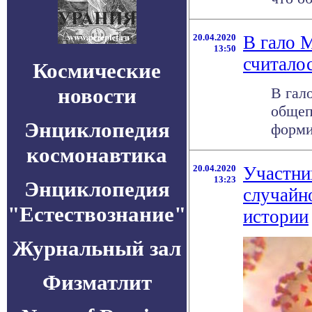
20.04.2020
В гало 
13:50
считало
Космические
новости
В гал
общеп
Энциклопедия
форми
космонавтика
20.04.2020
Участни
13:23
Энциклопедия
случайн
"Естествознание"
истории
Журнальный зал
Физматлит