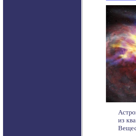
Астро
из ква
Вещест