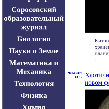
Соросовский
образовательный
журнал
Биология
Китай
хране
Науки о Земле
плани
. .
Математика и
Механика
20.04.2020
Хаотичн
13:12
новом ф
Технология
Физика
Химия