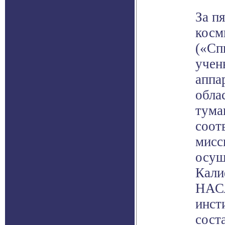
За п
косм
(«Сп
учен
аппа
обла
тума
соот
мисс
осущ
Кали
НАСА
инст
сост