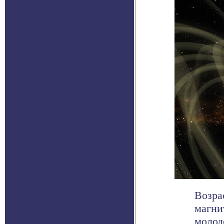
Возра
магни
молод