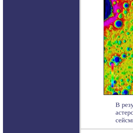
В рез
астер
сейсм