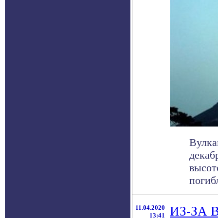
Вулка
декаб
высот
погибл
11.04.2020
ИЗ-ЗА
13:41