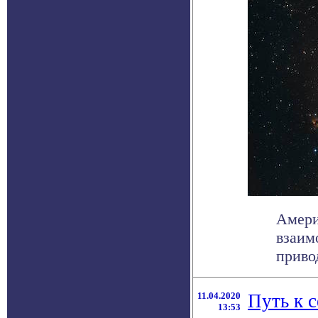
Амери
взаим
приво
11.04.2020
Путь к 
13:53