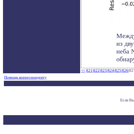
Между
из дв
неба N
обнару
<<
821
|
822
|
823
|
824
|
825
|
826
|82
Помощь корреспонденту
Если Вы