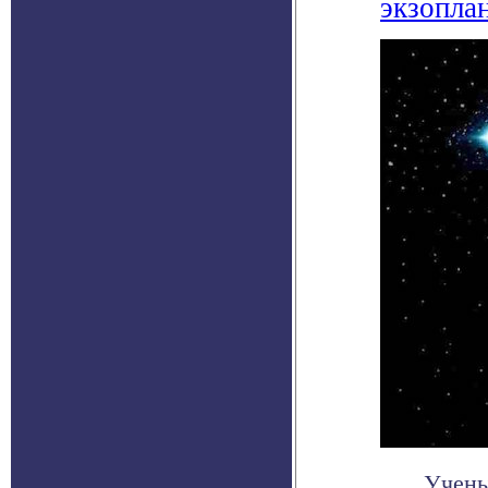
экзопла
Учены