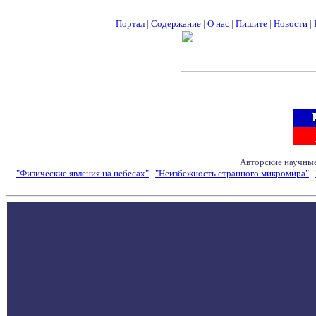
Портал
|
Содержание
|
О нас
|
Пишите
|
Новости
|
Авторские научные
"Физические явления на небесах"
|
"Неизбежность странного микромира"
|
Семинары - Конфе