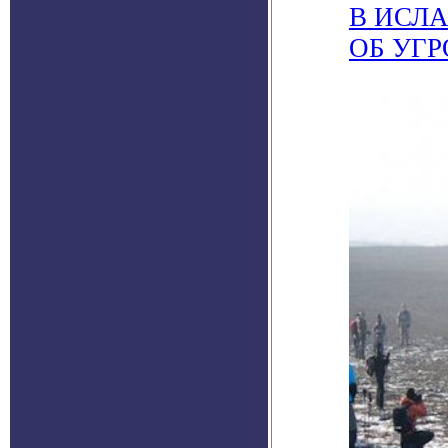
В ИСЛ
ОБ УГ