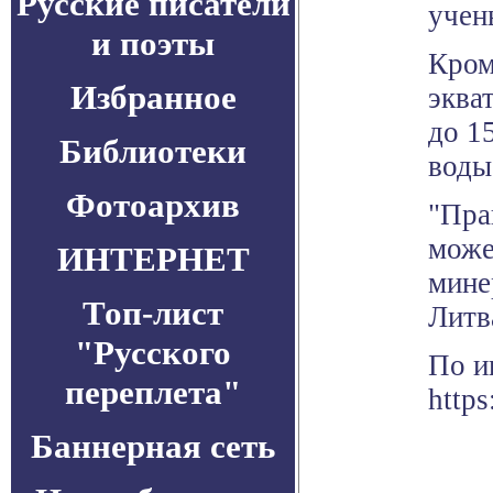
Русские писатели
учен
и поэты
Кром
Избранное
эква
до 1
Библиотеки
воды
Фотоархив
"Пра
може
ИНТЕРНЕТ
мине
Топ-лист
Литв
"Русского
По и
переплета"
http
Баннерная сеть