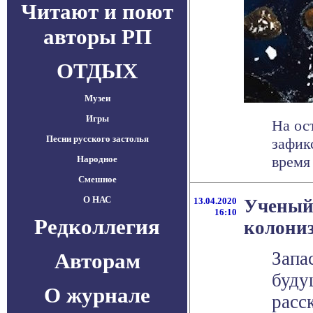
Читают и поют
авторы РП
ОТДЫХ
Музеи
Игры
На ос
Песни русского застолья
зафик
время
Народное
Смешное
О НАС
13.04.2020
Ученый 
16:10
Редколлегия
колониз
Запа
Авторам
буду
О журнале
расс