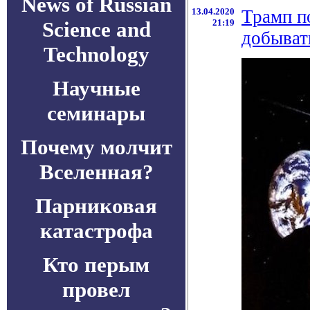
News of Russian
13.04.2020
Трамп п
Science and
21:19
добыват
Technology
Научные
семинары
Почему молчит
Вселенная?
Парниковая
катастрофа
Кто перым
провел