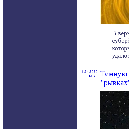
В вер
субор
котор
удалос
11.04.2020
Темную 
14:20
"рывках