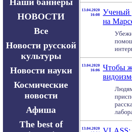
Наши баннеры
13.04.2020
Ученый 
НОВОСТИ
16:08
на Марс
Все
Убежи
помощ
Новости русской
интер
культуры
13.04.2020
Чтобы ж
Новости науки
16:06
видоизм
Космические
Людям
новости
присп
расск
Афиша
лабора
The best of
13.04.2020
VLASS: 