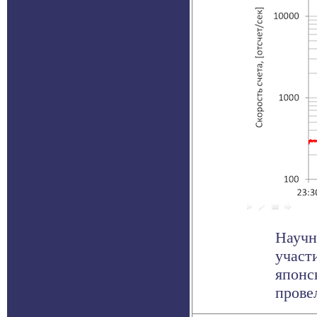
Научн
участ
японс
провел