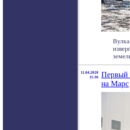
Вулка
извер
земель
11.04.2020
Первый 
11:36
на Марс