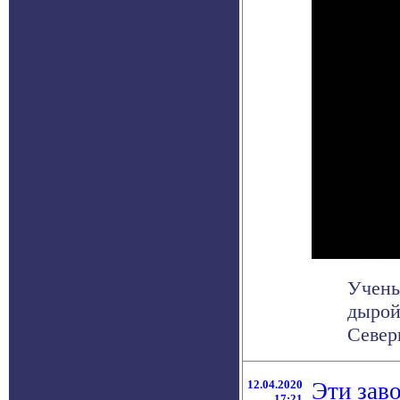
Учены
дырой
Север
12.04.2020
Эти зав
17:21