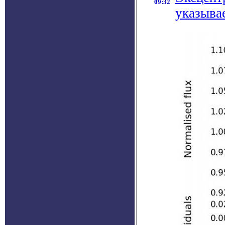
09:32
указыва