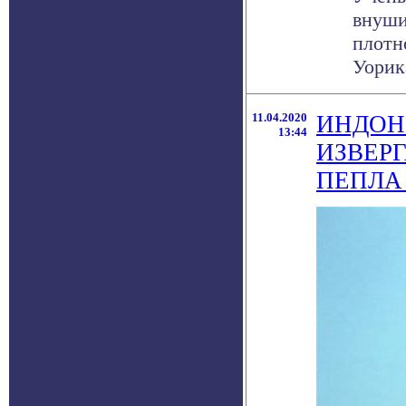
внуши
плотн
Уорика
11.04.2020
ИНДОН
13:44
ИЗВЕРГ
ПЕПЛА