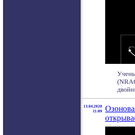
Учены
(NRAO
двойн
13.04.2020
Озонова
11:09
открыва