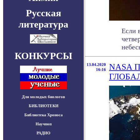
Русская
литература
Если 
четве
небесн
КОНКУРСЫ
13.04.2020
NASA 
16:16
ГЛОБА
Для молодых биологов
БИБЛИОТЕКИ
Библиотека Хроноса
Научпоп
РАДИО