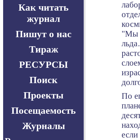
лабо
Как читать
отде
журнал
косм
Пишут о нас
"Мы 
льда
Тираж
раст
слое
РЕСУРСЫ
изра
Поиск
долго
Проекты
По е
план
Посещаемость
деся
Журналы
нахо
если