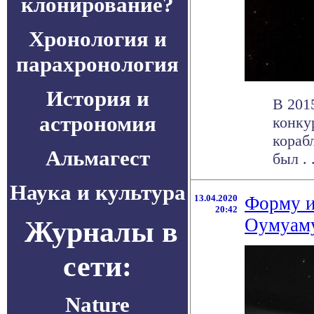
клонирование?
Хронология и
парахронология
История и
В 201
астрономия
конку
кораб
Альмагест
был . .
Наука и культура
13.04.2020
Форму и
20:42
Оумуаму
Журналы в
сети:
Nature