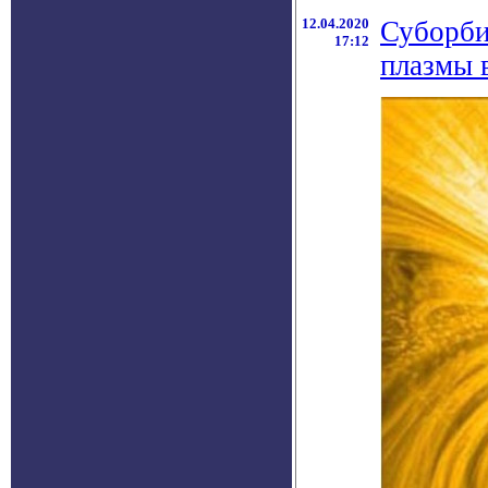
12.04.2020
Суборби
17:12
плазмы 