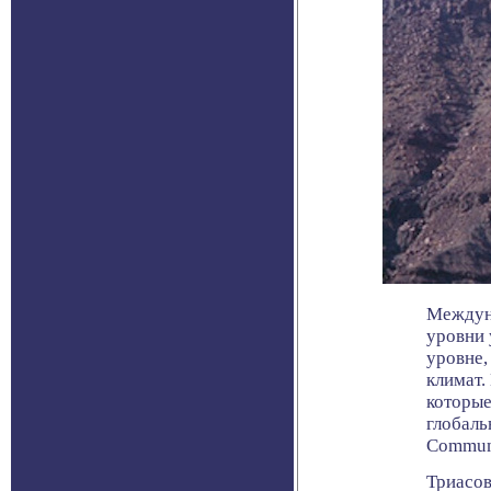
Междуна
уровни 
уровне,
климат.
которые
глобаль
Communi
Триасов