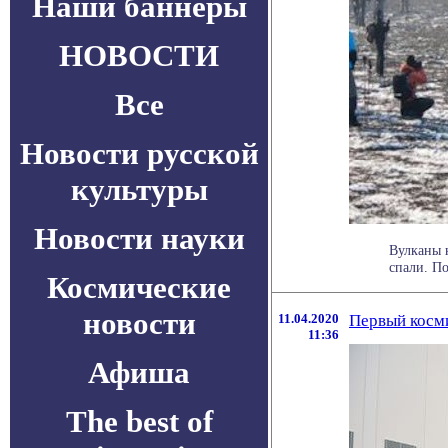
Наши баннеры
НОВОСТИ
Все
Новости русской
культуры
Новости науки
Вулканы н
спали. По
Космические
новости
11.04.2020
Первый косм
11:36
Афиша
The best of