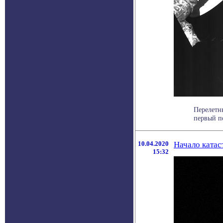
Перелетн
первый по
10.04.2020
Начало катас
15:32