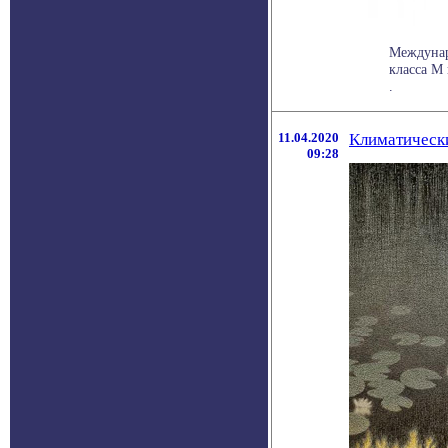
Междунар
класса М 
.
11.04.2020
Климатическ
09:28