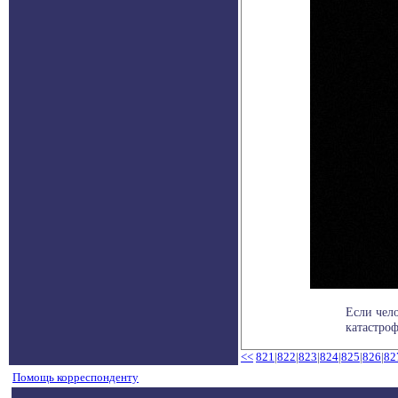
Если чело
катастроф
<<
821
|
822
|
823
|
824
|
825
|
826
|
82
Помощь корреспонденту