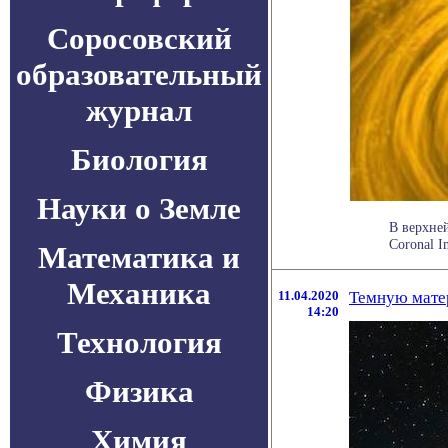
Соросовский
образовательный
журнал
Биология
Науки о Земле
В верхне
Coronal I
Математика и
Механика
11.04.2020
Темную матер
14:20
Технология
Физика
Химия