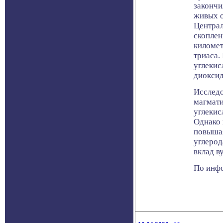
закончи
живых о
Центра
скоплен
километ
триаса.
углекис
диоксид
Исследо
магмати
углекис
Однако 
повышая
углерод
вклад в
По инфо