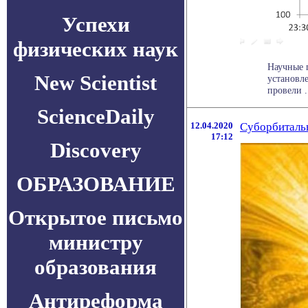
Успехи
физических наук
Научные 
New Scientist
установл
провели . 
ScienceDaily
12.04.2020
Суборбитальн
17:12
Discovery
ОБРАЗОВАНИЕ
Открытое письмо
министру
образования
Антиреформа