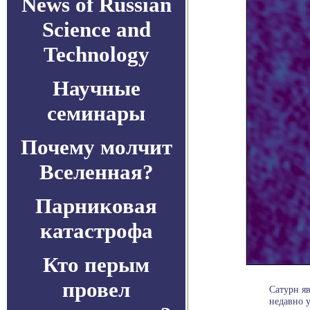
News of Russian
Science and
Technology
Научные
семинары
Почему молчит
Вселенная?
Парниковая
катастрофа
Кто перым
провел
Сатурн я
недавно у