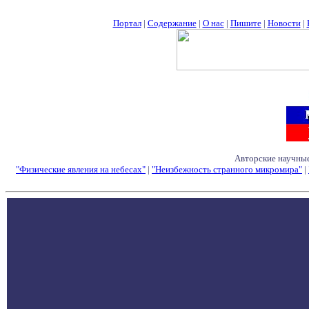
Портал
|
Содержание
|
О нас
|
Пишите
|
Новости
|
Авторские научные
"Физические явления на небесах"
|
"Неизбежность странного микромира"
|
Семинары - Конфе