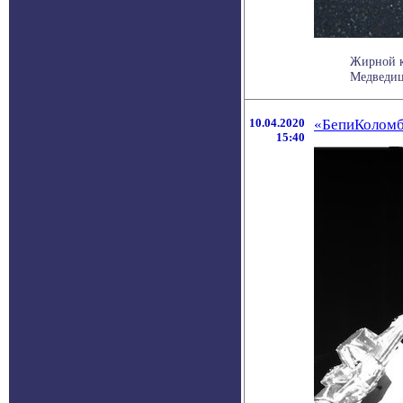
Жирной к
Медведицы
10.04.2020
«БепиКоломб
15:40