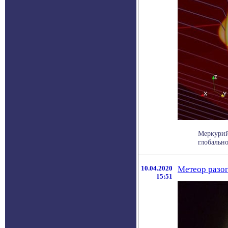
Меркурий
глобально
10.04.2020
Метеор разог
15:51