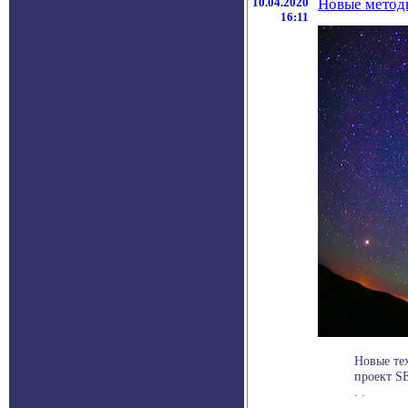
10.04.2020
Новые методы
16:11
Новые те
проект SE
. .