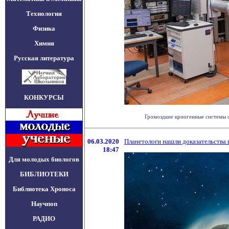
Технология
Физика
Химия
Русская литература
КОНКУРСЫ
Громоздкие криогенные системы с
06.03.2020
Планетологи нашли доказательства 
18:47
Для молодых биологов
БИБЛИОТЕКИ
Библиотека Хроноса
Научпоп
РАДИО