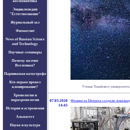
космонавтика
Энциклопедия
"Естествознание"
Журнальный зал
Физматлит
News of Russian Science
and Technology
Научные семинары
Почему молчит
Вселенная?
Парниковая катастрофа
Кто перым провел
клонирование?
Ученые Токийского университета 
Хронология и
парахронология
07.03.2020
Физики из Цюриха создали локальну
14:45
История и астрономия
Альмагест
Наука и культура