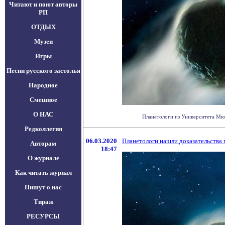
Читают и поют авторы
РП
ОТДЫХ
Музеи
Игры
Песни русского застолья
Народное
Смешное
О НАС
Планетологи из Университета Мюн
Редколлегия
06.03.2020
Планетологи нашли доказательства 
Авторам
18:47
О журнале
Как читать журнал
Пишут о нас
Тираж
РЕСУРСЫ