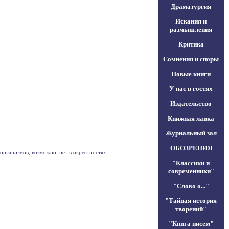
Драматургия
Искания и
размышления
Критика
Сомнения и споры
Новые книги
У нас в гостях
Издательство
Книжная лавка
Журнальный зал
ОБОЗРЕНИЯ
ганизмов, возможно, нет в окрестностях . . .
"Классики и
современники"
"Слово о..."
"Тайная история
творений"
"Книга писем"