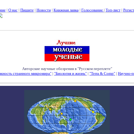
ние
|
О нас
|
Пишите
|
Новости
|
Книжная лавка
|
Голосование
|
Топ-лист
|
Регис
Авторские научные обозрения в "Русском переплете"
жность странного микромира"
|
"Биология и жизнь"
|
"Terra & Comp"
|
Научно-п
Семинары - Конференции - Симпозиумы - Конкурсы