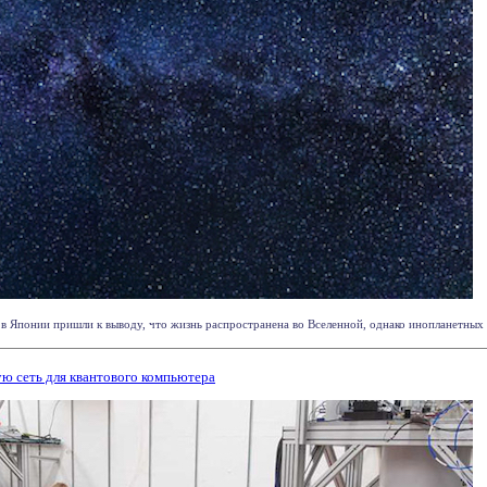
в Японии пришли к выводу, что жизнь распространена во Вселенной, однако инопланетных ор
ю сеть для квантового компьютера