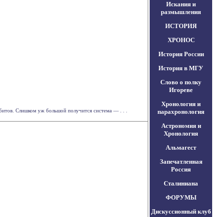
Искания и
размышления
ИСТОРИЯ
ХРОНОС
История России
История в МГУ
Слово о полку
Игореве
Хронология и
итов. Слишком уж большой получится система ― . . .
парахронология
Астрономия и
Хронология
Альмагест
Запечатленная
Россия
Сталиниана
ФОРУМЫ
Дискуссионный клуб