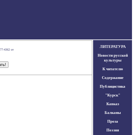
ЛИТЕРАТУРА
77-4362 от
Новости русской
культуры
К читателю
Содержание
Публицистика
"Курск"
Кавказ
Балканы
Проза
Поэзия