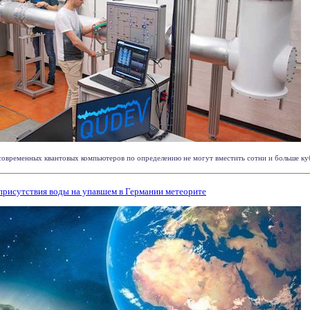
овременных квантовых компьютеров по определению не могут вместить сотни и больше куб
присутствия воды на упавшем в Германии метеорите