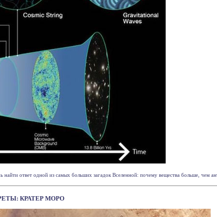
найти ответ одной из самых больших загадок Вселенной: почему вещества больше, чем антив
РЕТЫ: КРАТЕР МОРО