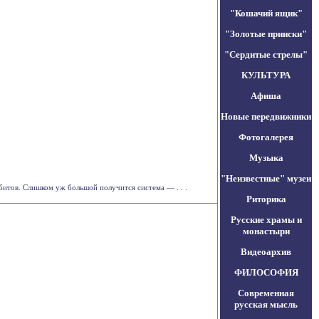
"Кошачий ящик"
"Золотые прииски"
"Сердитые стрелы"
КУЛЬТУРА
Афиша
Новые передвижники
Фотогалерея
Музыка
"Неизвестные" музеи
итов. Слишком уж большой получится система ― . . .
Риторика
Русские храмы и
монастыри
Видеоархив
ФИЛОСОФИЯ
Современная
русская мысль