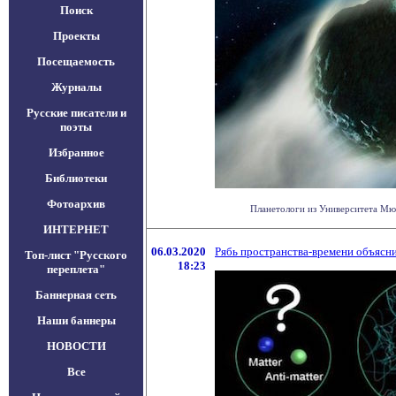
Поиск
Проекты
Посещаемость
Журналы
Русские писатели и
поэты
Избранное
Библиотеки
Фотоархив
Планетологи из Университета Мюн
ИНТЕРНЕТ
06.03.2020
Рябь пространства-времени объясн
Топ-лист "Русского
18:23
переплета"
Баннерная сеть
Наши баннеры
НОВОСТИ
Все