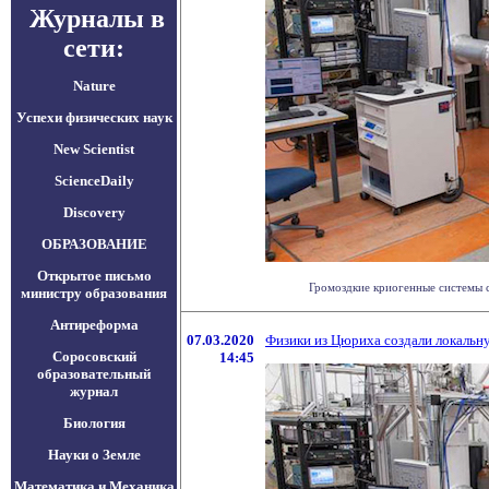
Журналы в
сети:
Nature
Успехи физических наук
New Scientist
ScienceDaily
Discovery
ОБРАЗОВАНИЕ
Открытое письмо
Громоздкие криогенные системы с
министру образования
Антиреформа
07.03.2020
Физики из Цюриха создали локальну
Соросовский
14:45
образовательный
журнал
Биология
Науки о Земле
Математика и Механика