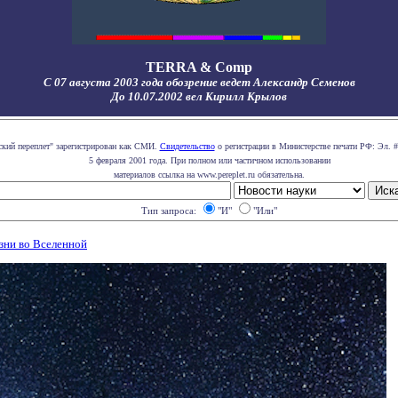
TERRA & Comp
С 07 августа 2003 года обозрение ведет Александр Семенов
До 10.07.2002 вел Кирилл Крылов
ский переплет" зарегистрирован как СМИ.
Свидетельство
о регистрации в Министерстве печати РФ: Эл. #
5 февраля 2001 года. При полном или частичном использовании
материалов ссылка на www.pereplet.ru обязательна.
Тип запроса:
"И"
"Или"
зни во Вселенной