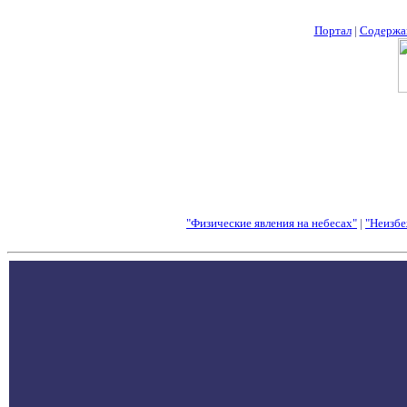
Портал
|
Содержа
"Физические явления на небесах"
|
"Неизбе