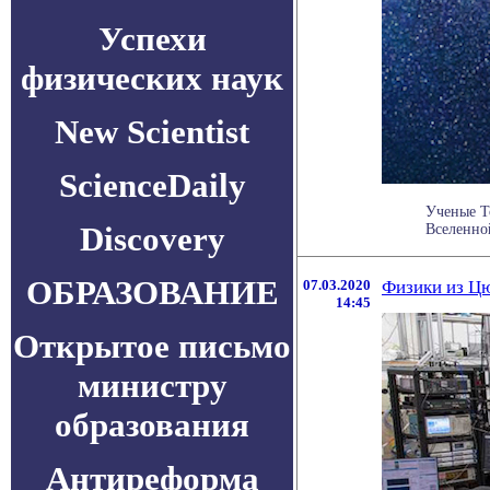
Успехи
физических наук
New Scientist
ScienceDaily
Ученые Т
Discovery
Вселенной
ОБРАЗОВАНИЕ
07.03.2020
Физики из Цю
14:45
Открытое письмо
министру
образования
Антиреформа