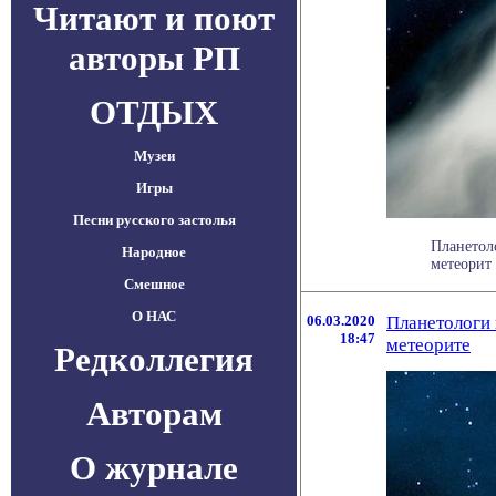
Читают и поют
авторы РП
ОТДЫХ
Музеи
Игры
Песни русского застолья
Планетол
Народное
метеорит 
Смешное
О НАС
06.03.2020
Планетологи 
18:47
метеорите
Редколлегия
Авторам
О журнале