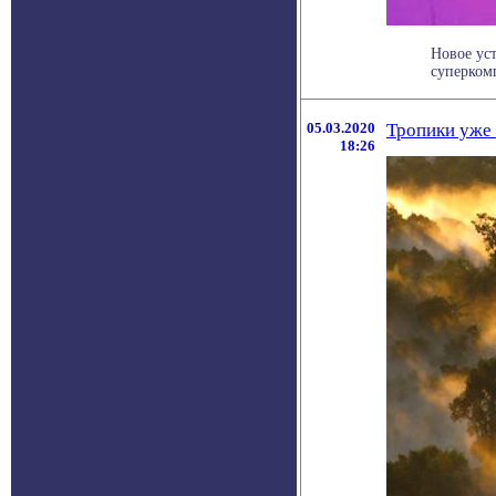
Новое ус
суперком
05.03.2020
Тропики уже 
18:26