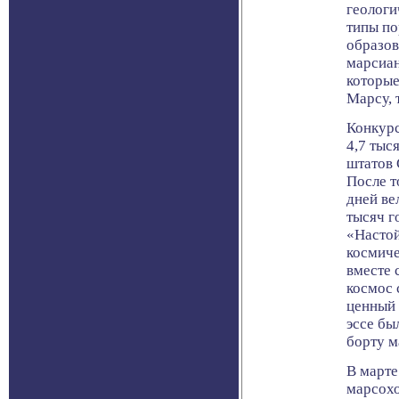
геологи
типы по
образов
марсиан
которые
Марсу, 
Конкурс
4,7 тыс
штатов 
После т
дней ве
тысяч г
«Настой
космиче
вместе 
космос 
ценный 
эссе бы
борту м
В марте
марсохо