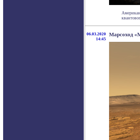
Американ
квантовог
06.03.2020
Марсоход «М
14:45