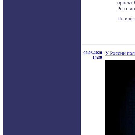
проект 
Розалин
По инфо
06.03.2020
У России поя
14:39