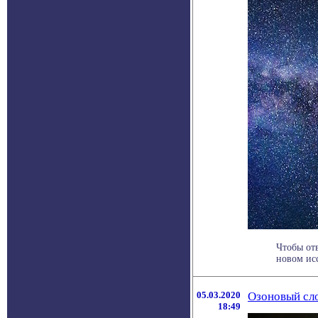
Чтобы от
новом ис
05.03.2020
Озоновый сл
18:49