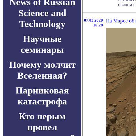
News of Russian
ночном не
Science and
07.03.2020
На Марсе об
Technology
16:28
Научные
семинары
Почему молчит
Вселенная?
Парниковая
катастрофа
Кто перым
провел