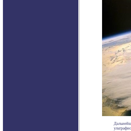
Дальнейш
ультрафио