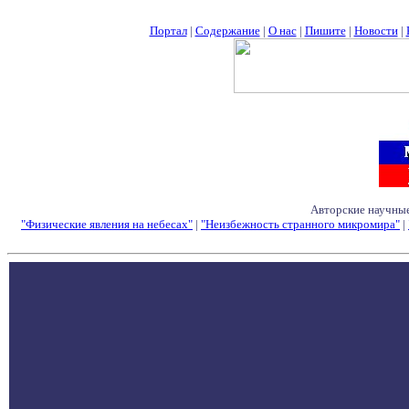
Портал
|
Содержание
|
О нас
|
Пишите
|
Новости
|
Авторские научные
"Физические явления на небесах"
|
"Неизбежность странного микромира"
|
Семинары - Конфе