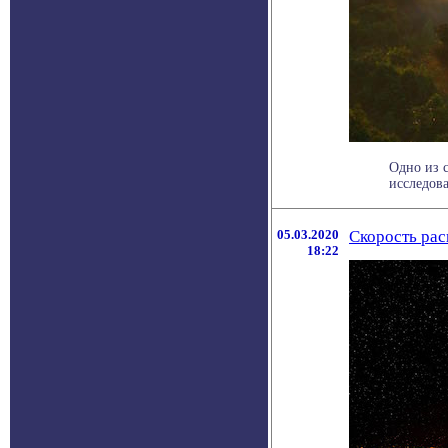
Одно из 
исследова
05.03.2020
Скорость рас
18:22