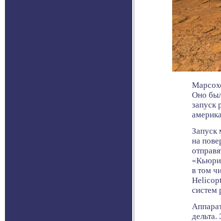
Марсох
Оно был
запуск 
америка
Запуск 
на пове
отправя
«Кьюри
в том ч
Helicop
систем 
Аппарат
дельта.