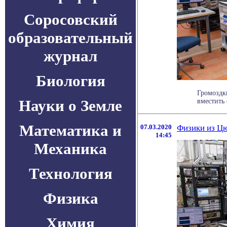
Соросовский
образовательный
журнал
Биология
Громоздк
Науки о Земле
вместить
Математика и
07.03.2020
Физики из Цю
14:45
Механика
Технология
Физика
Химия