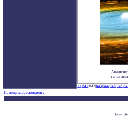
Анализир
галактика
<<
841
|842|
843
|
844
|
845
|
846
|
84
Помощь корреспонденту
Если Вы