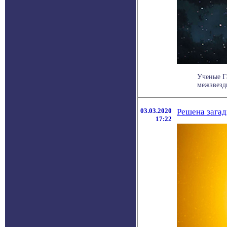
Ученые Га
межзвездн
03.03.2020
Решена загад
17:22