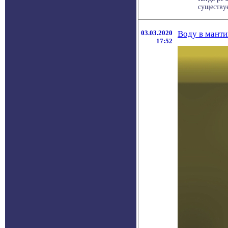
существуе
03.03.2020
Воду в манти
17:52