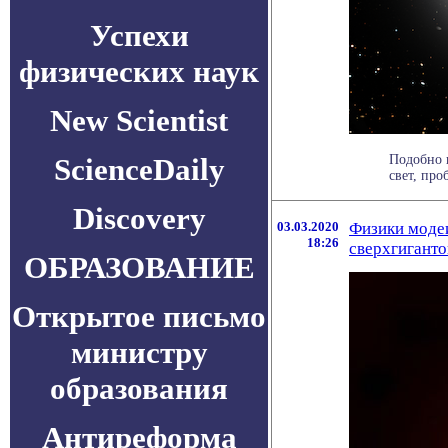
Успехи
физических наук
New Scientist
ScienceDaily
Подобно 
свет, про
Discovery
03.03.2020
Физики моде
18:26
сверхгиганто
ОБРАЗОВАНИЕ
Открытое письмо
министру
образования
Антиреформа