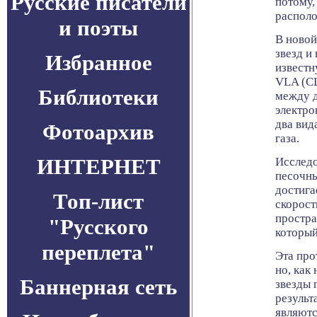
Русские писатели
потому,
располо
и поэты
В новой
звезд и
Избранное
известн
VLA (СШ
Библиотеки
между д
электро
два вид
Фотоархив
газа.
ИНТЕРНЕТ
Исследо
песочны
достига
Топ-лист
скорост
простра
"Русского
который
переплета"
Эта про
но, как
Баннерная сеть
звезды 
результ
являютс