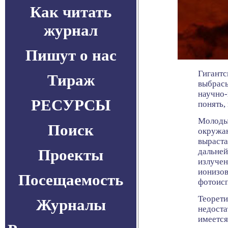
Как читать
журнал
Пишут о нас
Гигантс
Тираж
выбрасы
научно-
РЕСУРСЫ
понять,
Молодые
Поиск
окружаю
выраста
Проекты
дальней
излучен
ионизов
Посещаемость
фотоис
Теорети
Журналы
недоста
имеется