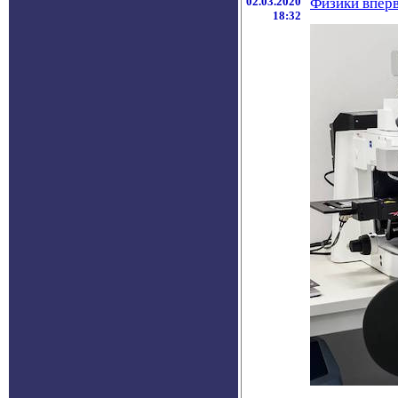
02.03.2020
Физики вперв
18:32