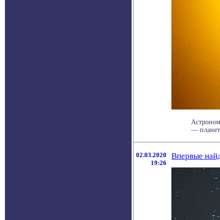
Астроном
— планет 
02.03.2020
Впервые най
19:26