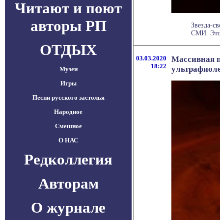
Читают и поют
авторы РП
Звезда-св
СМИ. Это
ОТДЫХ
03.03.2020
Массивная п
18:22
ультрафиол
Музеи
Игры
Песни русского застолья
Народное
Смешное
О НАС
Редколлегия
Авторам
О журнале