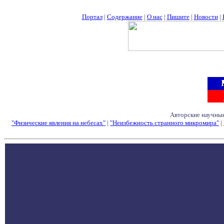
Портал
|
Содержание
|
О нас
|
Пишите
|
Новости
|
Авторские научные
"Физические явления на небесах"
|
"Неизбежность странного микромира"
|
Семинары - Конфе