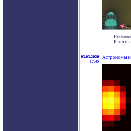
Итальянск
Китая и я
03.03.2020
Астрономы н
17:45