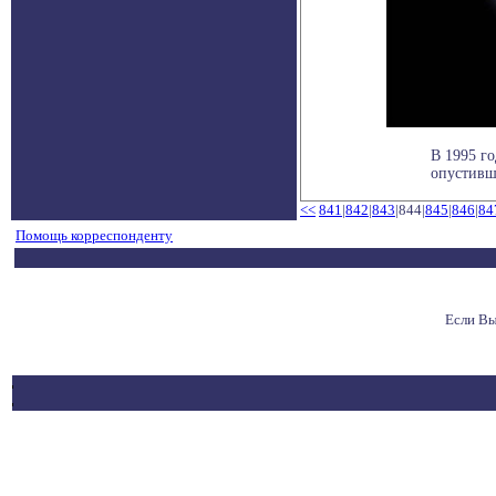
В 1995 г
опустивши
<<
841
|
842
|
843
|844|
845
|
846
|
84
Помощь корреспонденту
Если Вы