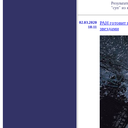
Результа
"суп" из 
02.03.2020
РАН готовит 
18:11
звездами