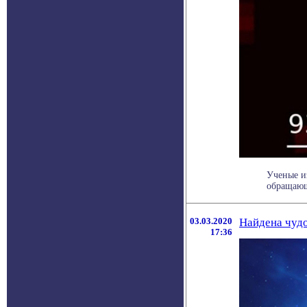
Ученые и
обращающ
03.03.2020
Найдена чудо
17:36