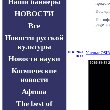
Наши баннеры
продолж
Исследо
НОВОСТИ
По инфо
Все
page=n
Новости русской
культуры
03.03.2020
Ученые OSIR
Новости науки
18:13
Космические
новости
Афиша
The best of