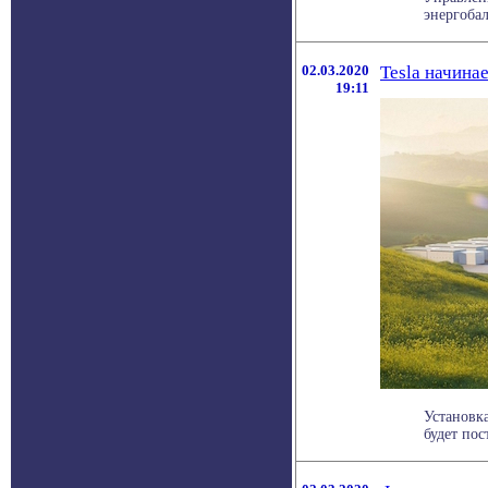
энергобал
02.03.2020
Tesla начина
19:11
Установк
будет пос