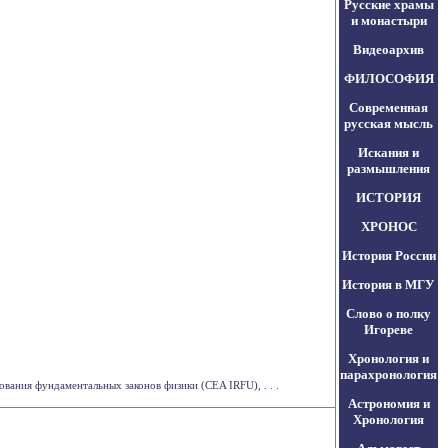
Русские храмы
и монастыри
Видеоархив
ФИЛОСОФИЯ
Современная
русская мысль
Искания и
размышления
ИСТОРИЯ
ХРОНОС
История России
История в МГУ
Слово о полку
Игореве
Хронология и
парахронология
ания фундаментальных законов физики (CEA IRFU), . . .
Астрономия и
Хронология