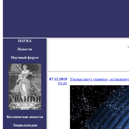
НАУКА
"
Новости
Научный форум
07.12.2019
Ученые ищут «память», оставленн
15:21
Космические новости
Энциклопедия