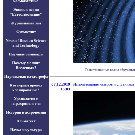
космонавтика
Энциклопедия
"Естествознание"
Журнальный зал
Физматлит
News of Russian Science
and Technology
Научные семинары
Почему молчит
Вселенная?
Гравитационные волны обрушивают
Парниковая катастрофа
07.12.2019
Использование лазеров и спутников
Кто перым провел
15:03
клонирование?
Хронология и
парахронология
История и астрономия
Альмагест
Наука и культура