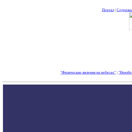
Портал
|
Содержа
"Физические явления на небесах"
|
"Неизбе