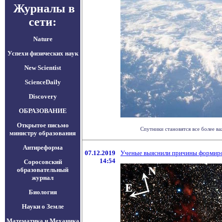
Журналы в
сети:
Nature
Успехи физических наук
New Scientist
ScienceDaily
Discovery
ОБРАЗОВАНИЕ
Открытое письмо
Спутники становятся все более в
министру образования
Антиреформа
07.12.2019
Ученые выяснили причины формиров
14:54
Соросовский
образовательный
журнал
Биология
Науки о Земле
Математика и Механика