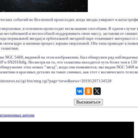
ческих событий во Вселенной происходят, когда звезды умирают и катастрофи
 сверхновые, в основном происходят несколькими способами. В одном случае м
и нестабильной и неспособной поддерживать свою массу, заставляя ее сжимат
огда нормальной звезды) в орбитальной звездной паре откачивает материал со 
в своем ядре и начиная процесс взрыва сверхновой. Оба типа приводят к появ
 галактики.
ктике NGC 5468, видимой на этом изображении, был обнаружен ряд наблюдаем
P и SN2018dfg. Несмотря на то, что галактика находится чуть более чем в 130
бнаружение этих новых “звезд”, когда они появляются; мы видим NGC 5468 во 
лактики в красивых деталях на таких снимках, как этот с космического телес
astronews.ru/cgi-bin/mng.cgi?page=news&news=20191207134528
витационных антенн