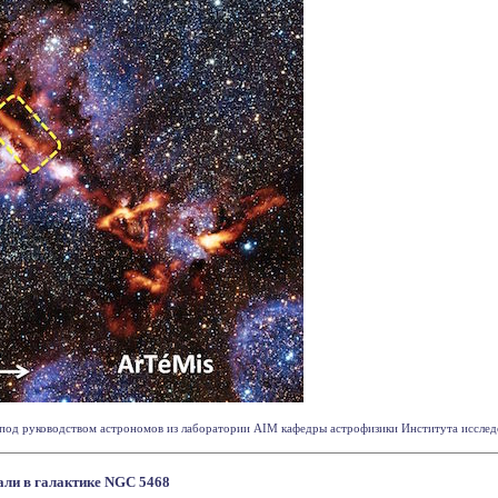
од руководством астрономов из лаборатории AIM кафедры астрофизики Института исследов
али в галактике NGC 5468