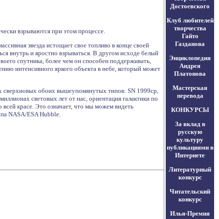
Достоевского
Клуб любителей
творчества
чески взрываются при этом процессе.
Гайто
Газданова
ассивная звезда истощает свое топливо в конце своей
ься внутрь и яростно взрываться. В другом исходе белый
Энциклопедия
своего спутника, более чем он способен поддерживать,
Андрея
лению интенсивного яркого объекта в небе, который может
Платонова
Мастерская
ых сверхновых обоих вышеупомянутых типов: SN 1999cp,
перевода
 миллионах световых лет от нас, ориентация галактики по
всей красе. Это означает, что мы можем видеть
КОНКУРСЫ
копа NASA/ESA Hubble.
За вклад в
русскую
культуру
публикациями в
Интернете
Литературный
конкурс
Читательский
конкурс
Илья-Премия