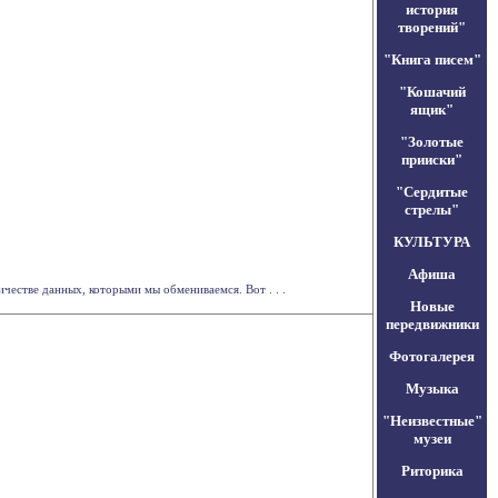
история
творений"
"Книга писем"
"Кошачий
ящик"
"Золотые
прииски"
"Сердитые
стрелы"
КУЛЬТУРА
Афиша
честве данных, которыми мы обмениваемся. Вот . . .
Новые
передвижники
Фотогалерея
Музыка
"Неизвестные"
музеи
Риторика