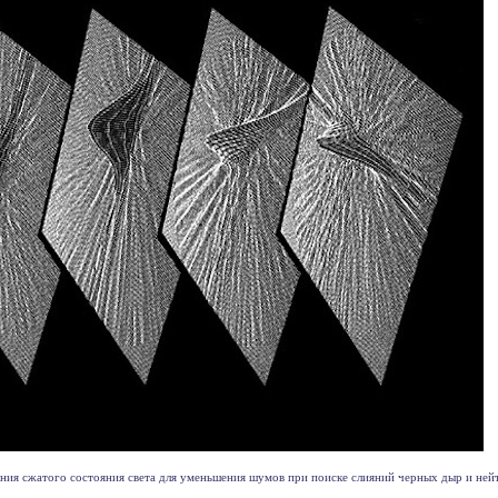
ния сжатого состояния света для уменьшения шумов при поиске слияний черных дыр и нейтр