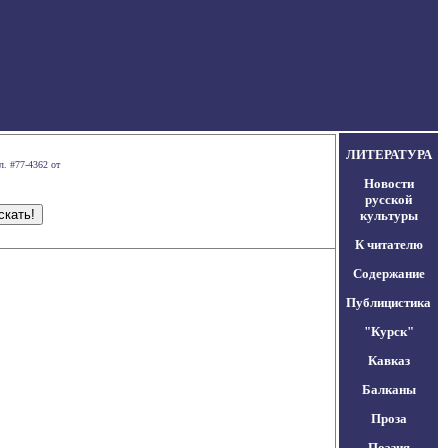
ЛИТЕРАТУРА
л. #77-4362 от
Новости
русской
культуры
К читателю
Содержание
Публицистика
"Курск"
Кавказ
Балканы
Проза
Поэзия