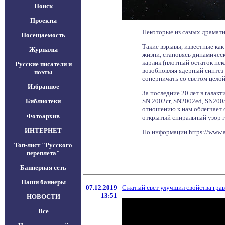
Поиск
Проекты
Некоторые из самых драмати
Посещаемость
Такие взрывы, известные как
Журналы
жизни, становясь динамическ
карлик (плотный остаток нек
Русские писатели и
возобновляя ядерный синтез 
поэты
соперничать со светом целой
Избранное
За последние 20 лет в гала
Библиотеки
SN 2002cr, SN2002ed, SN2005
отношению к нам облегчает о
Фотоархив
открытый спиральный узор га
ИНТЕРНЕТ
По информации https://www.
Топ-лист "Русского
переплета"
Баннерная сеть
Наши баннеры
07.12.2019
Сжатый свет улучшил свойства гра
13:51
НОВОСТИ
Все