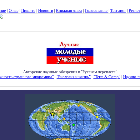
ние
|
О нас
|
Пишите
|
Новости
|
Книжная лавка
|
Голосование
|
Топ-лист
|
Регис
Авторские научные обозрения в "Русском переплете"
жность странного микромира"
|
"Биология и жизнь"
|
"Terra & Comp"
|
Научно-п
Семинары - Конференции - Симпозиумы - Конкурсы