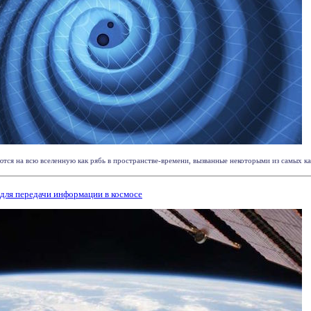
ся на всю вселенную как рябь в пространстве-времени, вызванные некоторыми из самых ка
 для передачи информации в космосе