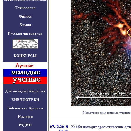
Технология
Физика
Химия
Русская литература
КОНКУРСЫ
Для молодых биологов
БИБЛИОТЕКИ
Библиотека Хроноса
Международная команда ученых п
Научпоп
РАДИО
07.12.2019
Хаббл находит драматические дет