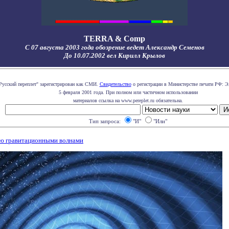
TERRA & Comp
С 07 августа 2003 года обозрение ведет Александр Семенов
До 10.07.2002 вел Кирилл Крылов
Русский переплет" зарегистрирован как СМИ.
Свидетельство
о регистрации в Министерстве печати РФ: Э
5 февраля 2001 года. При полном или частичном использовании
материалов ссылка на www.pereplet.ru обязательна.
Тип запроса:
"И"
"Или"
ую гравитационными волнами