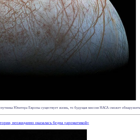
спутника Юпитера Европы существует жизнь, то будущая миссия НАСА сможет обнаружить ее
атории, неожиданно оказалась бедна «ароматикой»