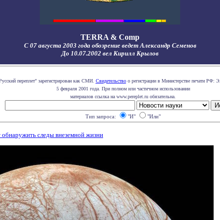
TERRA & Comp
С 07 августа 2003 года обозрение ведет Александр Семенов
До 10.07.2002 вел Кирилл Крылов
Русский переплет" зарегистрирован как СМИ.
Свидетельство
о регистрации в Министерстве печати РФ: Э
5 февраля 2001 года. При полном или частичном использовании
материалов ссылка на www.pereplet.ru обязательна.
Тип запроса:
"И"
"Или"
 обнаружить следы внеземной жизни