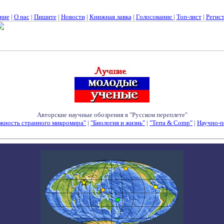
ние
|
О нас
|
Пишите
|
Новости
|
Книжная лавка
|
Голосование
|
Топ-лист
|
Регис
Авторские научные обозрения в "Русском переплете"
жность странного микромира"
|
"Биология и жизнь"
|
"Terra & Comp"
|
Научно-п
Семинары - Конференции - Симпозиумы - Конкурсы