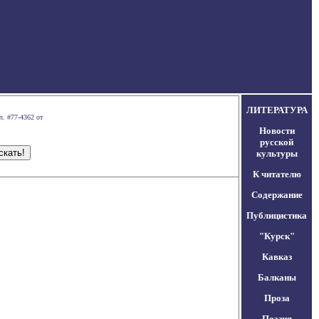
ЛИТЕРАТУРА
л. #77-4362 от
Новости
русской
культуры
К читателю
Содержание
Публицистика
"Курск"
Кавказ
Балканы
Проза
Поэзия