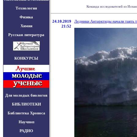
Команда исследователей из Испани
Технология
Физика
24.10.2019
Ледники Антарктиды начали таять т
Химия
21:52
Русская литература
КОНКУРСЫ
Для молодых биологов
БИБЛИОТЕКИ
Библиотека Хроноса
Научпоп
РАДИО