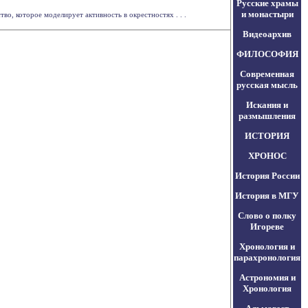
Русские храмы
и монастыри
о, которое моделирует активность в окрестностях . . .
Видеоархив
ФИЛОСОФИЯ
Современная
русская мысль
Искания и
размышления
ИСТОРИЯ
ХРОНОС
История России
История в МГУ
Слово о полку
Игореве
Хронология и
парахронология
Астрономия и
Хронология