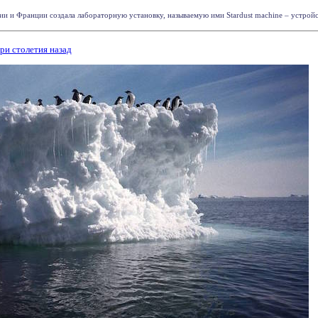
и и Франции создала лабораторную установку, называемую ими Stardust machine – устройств
ри столетия назад