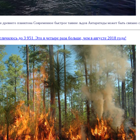
и древнего планктона Современное быстрое таяние льдов Антарктиды может быть связано с т
личилось до 3 951. Это в четыре раза больше, чем в августе 2018 года!