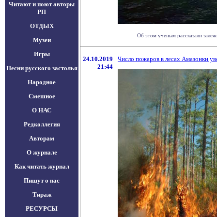
Читают и поют авторы
РП
ОТДЫХ
Об этом ученым рассказали залеж
Музеи
Игры
24.10.2019
Число пожаров в лесах Амазонки уве
21:44
Песни русского застолья
Народное
Смешное
О НАС
Редколлегия
Авторам
О журнале
Как читать журнал
Пишут о нас
Тираж
РЕСУРСЫ