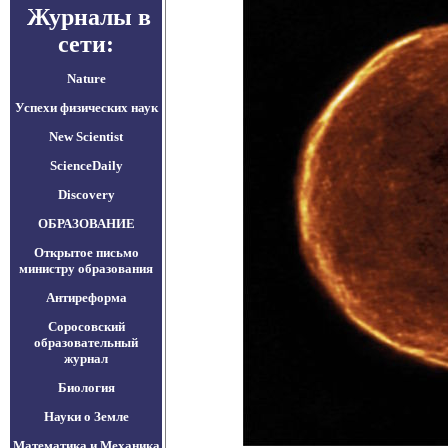
Журналы в
сети:
Nature
Успехи физических наук
New Scientist
ScienceDaily
Discovery
ОБРАЗОВАНИЕ
Открытое письмо
министру образования
Антиреформа
Соросовский
образовательный
журнал
Биология
Науки о Земле
Математика и Механика