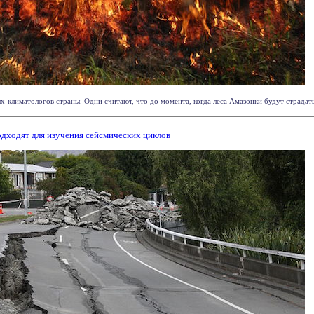
-климатологов страны. Одни считают, что до момента, когда леса Амазонки будут страдать о
дходят для изучения сейсмических циклов