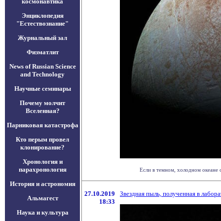
космонавтика
Энциклопедия
"Естествознание"
Журнальный зал
Физматлит
News of Russian Science
and Technology
Научные семинары
Почему молчит
Вселенная?
Парниковая катастрофа
Кто перым провел
клонирование?
Хронология и
парахронология
Если в темном, холодном океане 
История и астрономия
27.10.2019
Звездная пыль, полученная в лабор
Альмагест
18:33
Наука и культура