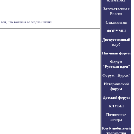
Альмагест
Запечатленная
Россия
ем, что толщина ее ледовой шапки . . .
Сталиниана
ФОРУМЫ
Дискуссионный
клуб
Научный форум
Форум
"Русская идея"
Форум "Курск"
Исторический
форум
Детский форум
КЛУБЫ
Пятничные
вечера
Клуб любителей
творчества