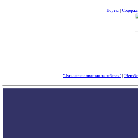
Портал
|
Содержа
"Физические явления на небесах"
|
"Неизбе