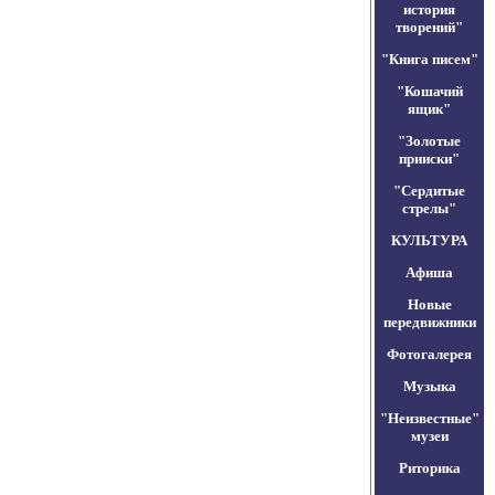
история
творений"
"Книга писем"
"Кошачий
ящик"
"Золотые
прииски"
"Сердитые
стрелы"
КУЛЬТУРА
Афиша
Новые
передвижники
Фотогалерея
Музыка
"Неизвестные"
музеи
Риторика