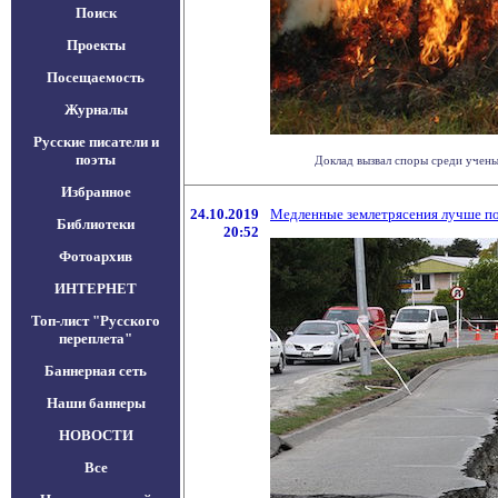
Поиск
Проекты
Посещаемость
Журналы
Русские писатели и
поэты
Доклад вызвал споры среди ученых
Избранное
24.10.2019
Медленные землетрясения лучше по
Библиотеки
20:52
Фотоархив
ИНТЕРНЕТ
Топ-лист "Русского
переплета"
Баннерная сеть
Наши баннеры
НОВОСТИ
Все