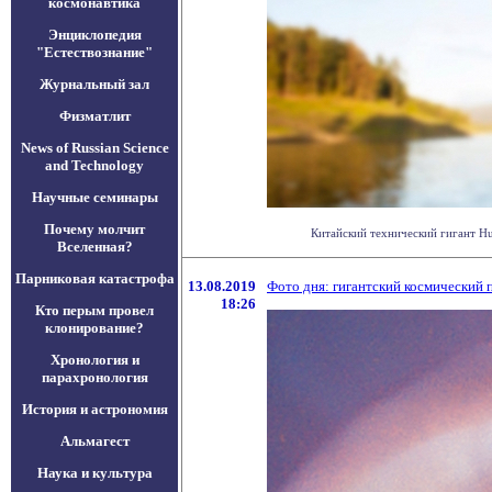
космонавтика
Энциклопедия
"Естествознание"
Журнальный зал
Физматлит
News of Russian Science
and Technology
Научные семинары
Почему молчит
Китайский технический гигант Hua
Вселенная?
Парниковая катастрофа
13.08.2019
Фото дня: гигантский космический 
18:26
Кто перым провел
клонирование?
Хронология и
парахронология
История и астрономия
Альмагест
Наука и культура