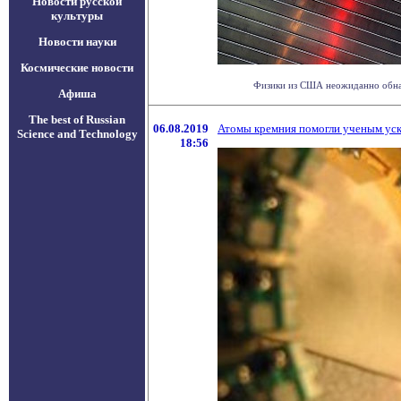
Новости русской
культуры
Новости науки
Космические новости
Физики из США неожиданно обнару
Афиша
The best of Russian
06.08.2019
Атомы кремния помогли ученым уск
Science and Technology
18:56