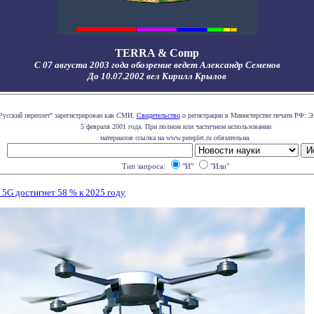
TERRA & Comp
С 07 августа 2003 года обозрение ведет Александр Семенов
До 10.07.2002 вел Кирилл Крылов
Русский переплет" зарегистрирован как СМИ.
Свидетельство
о регистрации в Министерстве печати РФ: Э
5 февраля 2001 года. При полном или частичном использовании
материалов ссылка на www.pereplet.ru обязательна.
Тип запроса:
"И"
"Или"
 5G достигнет 58 % к 2025 году