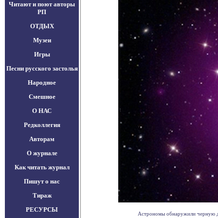
Читают и поют авторы
РП
ОТДЫХ
Музеи
Игры
Песни русского застолья
Народное
Смешное
О НАС
Редколлегия
Авторам
О журнале
Как читать журнал
Пишут о нас
Тираж
РЕСУРСЫ
Астрономы обнаружили черную дыр