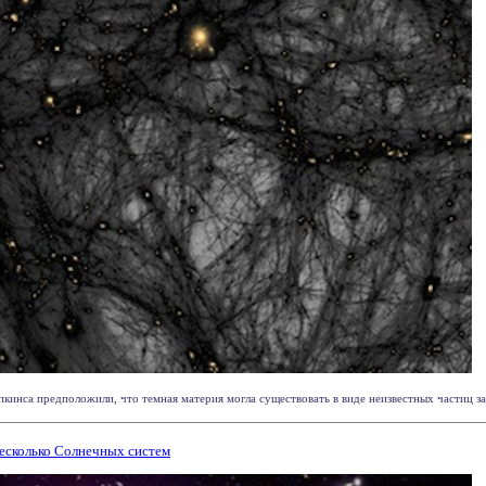
инса предположили, что темная материя могла существовать в виде неизвестных частиц за д
несколько Солнечных систем