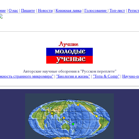
ние
|
О нас
|
Пишите
|
Новости
|
Книжная лавка
|
Голосование
|
Топ-лист
|
Регис
Авторские научные обозрения в "Русском переплете"
жность странного микромира"
|
"Биология и жизнь"
|
"Terra & Comp"
|
Научно-п
Семинары - Конференции - Симпозиумы - Конкурсы