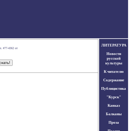
ЛИТЕРАТУРА
л. #77-4362 от
Новости
русской
культуры
К читателю
Содержание
Публицистика
"Курск"
Кавказ
Балканы
Проза
Поэзия