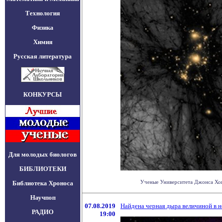
Технология
Физика
Химия
Русская литература
КОНКУРСЫ
Для молодых биологов
БИБЛИОТЕКИ
Ученые Университета Джонса Хопк
Библиотека Хроноса
Научпоп
07.08.2019
Найдена черная дыра величиной в 
РАДИО
19:00