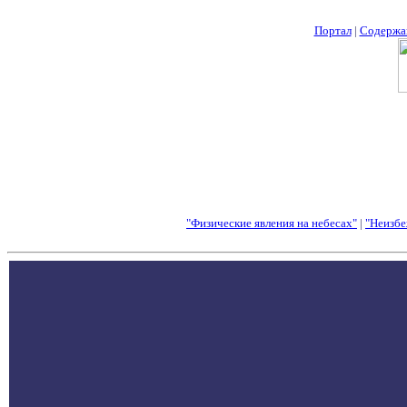
Портал
|
Содержа
"Физические явления на небесах"
|
"Неизбе