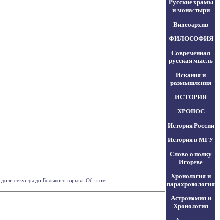
Русские храмы
и монастыри
Видеоархив
ФИЛОСОФИЯ
Современная
русская мысль
Искания и
размышления
ИСТОРИЯ
ХРОНОС
История России
История в МГУ
Слово о полку
Игореве
Хронология и
оли секунды до Большого взрыва. Об этом . . .
парахронология
Астрономия и
Хронология