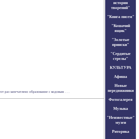
история
творений"
"Книга писем"
"Кошачий
ящик"
"Золотые
прииски"
"Сердитые
стрелы"
КУЛЬТУРА
Афиша
Новые
передвижники
т раз запечатлено образование с кодовым . . .
Фотогалерея
Музыка
"Неизвестные"
музеи
Риторика