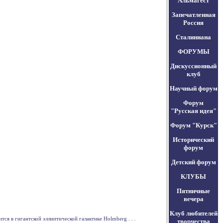
Альмагест
Запечатленная
Россия
Сталиниана
ФОРУМЫ
Дискуссионный
клуб
Научный форум
Форум
"Русская идея"
Форум "Курск"
Исторический
форум
Детский форум
КЛУБЫ
Пятничные
вечера
Клуб любителей
я в гигантской эллиптической галактике Holmberg . . .
творчества