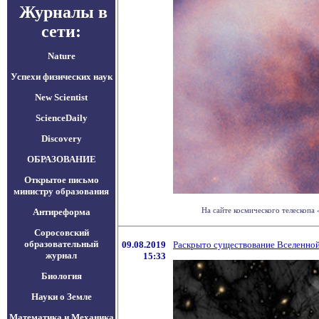
Журналы в
сети:
Nature
Успехи физических наук
New Scientist
ScienceDaily
Discovery
ОБРАЗОВАНИЕ
Открытое письмо
министру образования
На сайте космического телескопа 
Антиреформа
Соросовский
образовательный
09.08.2019
Раскрыто существование Вселенной
журнал
15:33
Биология
Науки о Земле
Математика и Механика