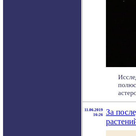
Иссле
полюс
астеро
11.06.2019
За после
16:26
растени