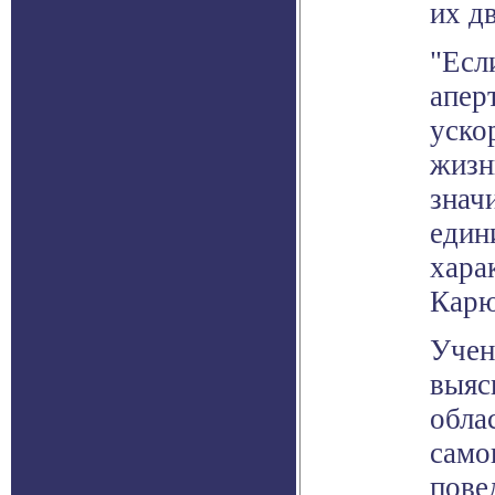
их д
"Есл
апер
уско
жизн
знач
един
хара
Карю
Учен
выяс
обла
само
пове