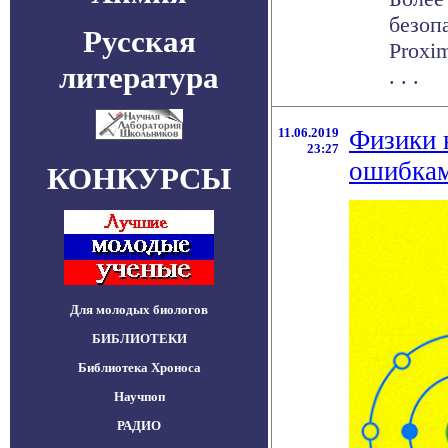
безоп
Русская
Proxi
литература
. . .
11.06.2019
Физики 
23:27
ошибкам
КОНКУРСЫ
Для молодых биологов
БИБЛИОТЕКИ
Библиотека Хроноса
Научпоп
РАДИО