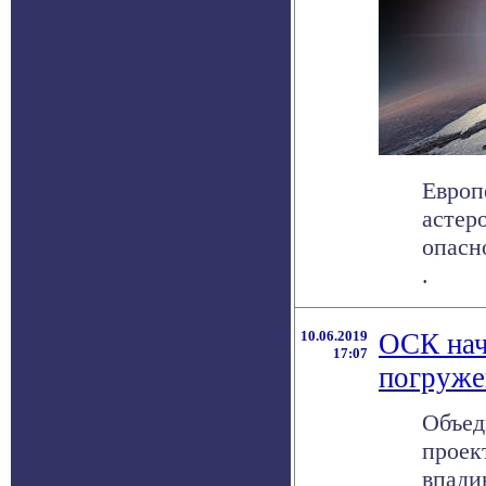
Европ
астер
опасн
.
10.06.2019
ОСК нач
17:07
погруже
Объед
проек
впади