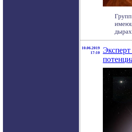
Групп
имеющ
дырах.
10.06.2019
Эксперт 
17:10
потенци