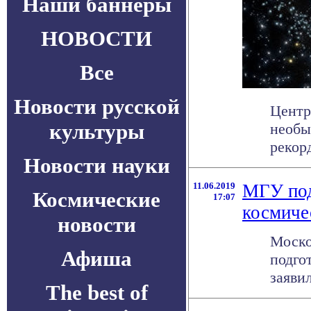
Наши баннеры
НОВОСТИ
Все
Новости русской
Центр
культуры
необы
рекорд
Новости науки
11.06.2019
МГУ под
Космические
17:07
космиче
новости
Моско
Афиша
подго
заяви
The best of