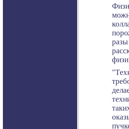
Физи
можн
колл
поро
разы
расс
физи
"Тех
треб
дела
техн
таки
оказ
пучк