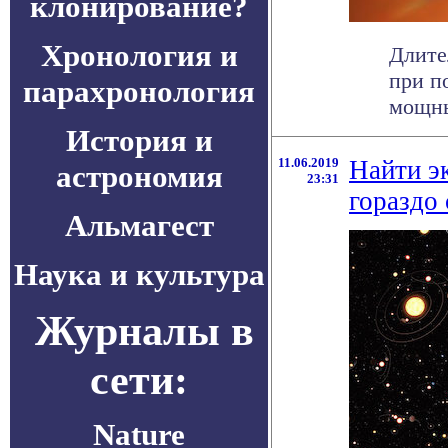
клонирование?
Хронология и
Длите
при п
парахронология
мощны
История и
11.06.2019
Найти э
астрономия
23:31
гораздо
Альмагест
Наука и культура
Журналы в
сети:
Nature