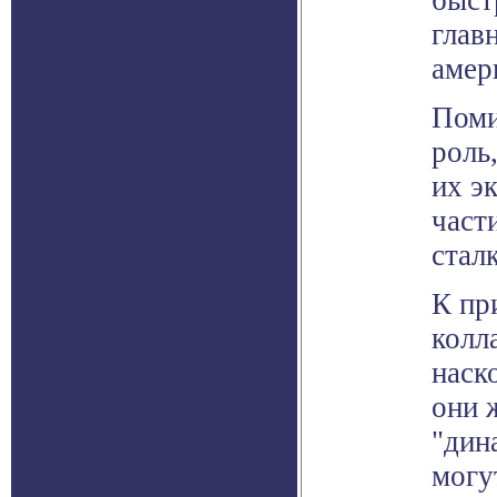
быст
глав
амер
Поми
роль
их э
част
стал
К пр
колл
наск
они 
"дин
могу