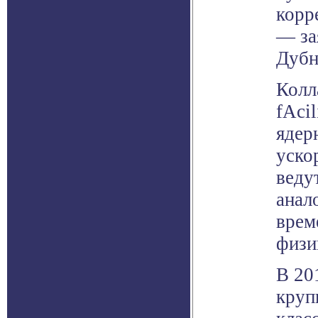
корр
— за
Дубн
Колл
fAci
ядер
уско
веду
анал
врем
физи
В 20
круп