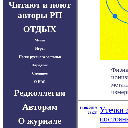
Читают и поют
авторы РП
ОТДЫХ
Музеи
Игры
Песни русского застолья
Народное
Физик
Смешное
иониз
О НАС
метал
Редколлегия
измери
Авторам
11.06.2019
Утечки 
23:23
постоян
О журнале