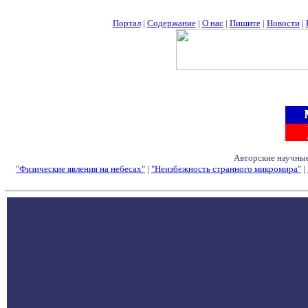
Портал
|
Содержание
|
О нас
|
Пишите
|
Новости
|
Авторские научные
"Физические явления на небесах"
|
"Неизбежность странного микромира"
|
Семинары - Конфе