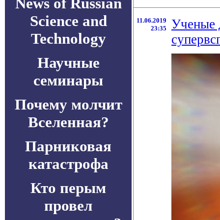
News of Russian
Science and
11.06.2019
Ученые 
23:35
Technology
супервс
Научные
семинары
Почему молчит
Вселенная?
Парниковая
катастрофа
Кто перым
провел