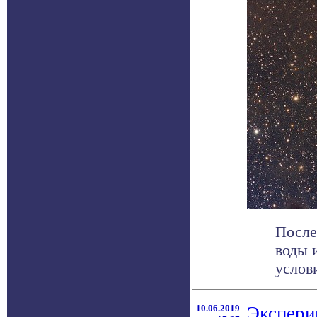
После
воды 
услов
10.06.2019
Экспери