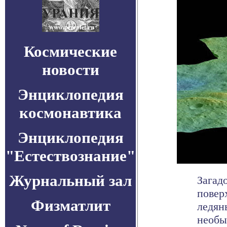
Космические
новости
Энциклопедия
космонавтика
Энциклопедия
"Естествознание"
Журнальный зал
Загад
повер
Физматлит
ледян
необыч