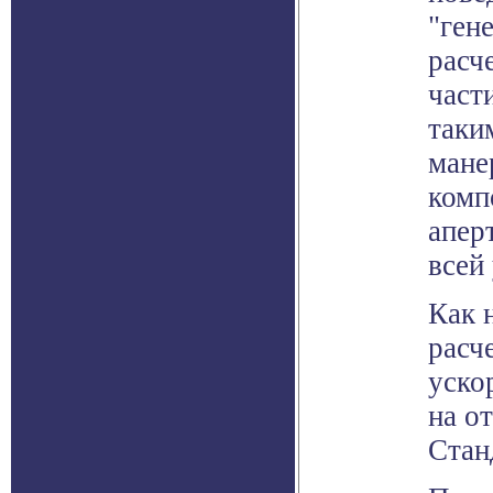
"ген
расч
част
таки
мане
комп
апер
всей
Как 
расч
уско
на о
Стан