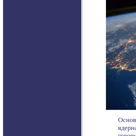
Основ
ядерн
говори