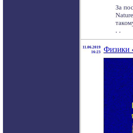
За по
Natur
таком
. .
11.06.2019
Физики 
16:23