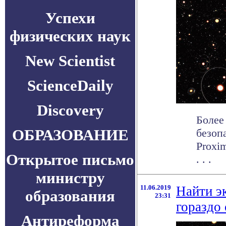
Успехи
физических наук
New Scientist
ScienceDaily
Discovery
Более
ОБРАЗОВАНИЕ
безоп
Proxi
Открытое письмо
. . .
министру
11.06.2019
Найти э
образования
23:31
гораздо
Антиреформа