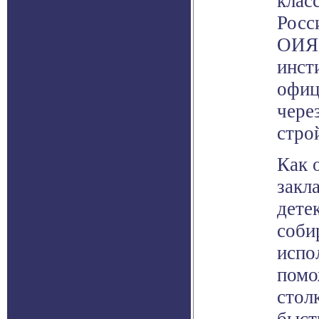
клас
Росс
ОИЯИ
инст
офиц
чере
стро
Как 
закл
дете
соби
испо
помо
стол