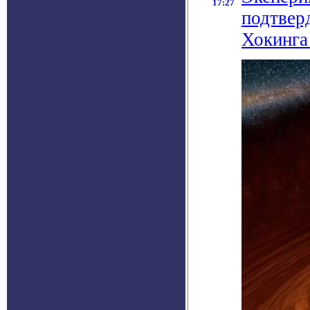
17:27
подтвер
Хокинга