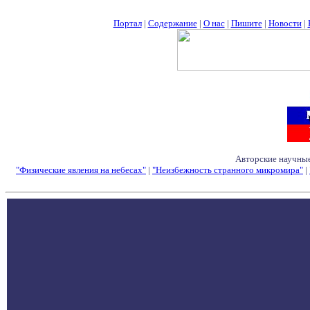
Портал
|
Содержание
|
О нас
|
Пишите
|
Новости
|
Авторские научные
"Физические явления на небесах"
|
"Неизбежность странного микромира"
|
Семинары - Конфе