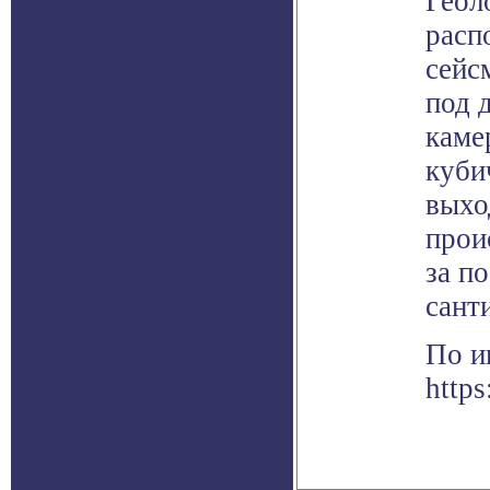
Геол
расп
сейс
под 
каме
куби
выхо
прои
за п
сант
По и
https