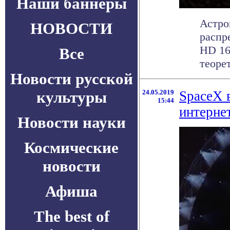
Наши баннеры
Астро
НОВОСТИ
распр
HD 16
Все
теорет
Новости русской
культуры
24.05.2019
SpaceX 
15:44
интерне
Новости науки
Космические
новости
Афиша
The best of