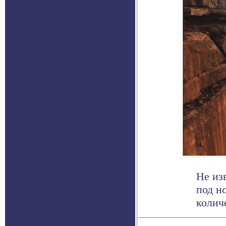
Не из
под н
количе