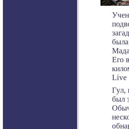
Учен
подв
зага
была
Мада
Его 
кило
Live 
Гул,
был 
Обыч
неск
обна