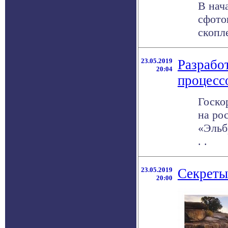
В нач
сфото
скопл
23.05.2019
Разрабо
20:04
процесс
Госко
на ро
«Эльб
. .
23.05.2019
Секреты
20:00