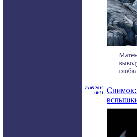
Матем
вывод
глоба
23.05.2019
Снимок:
18:21
вспышки