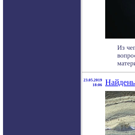
Из че
вопро
матери
23.05.2019
Найдены
18:06