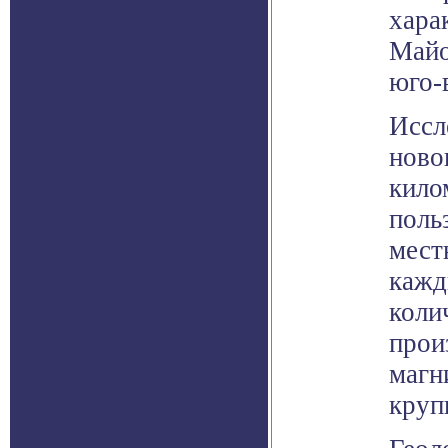
хара
Майо
юго-
Иссл
ново
кило
поль
мест
кажд
коли
прои
магн
круп