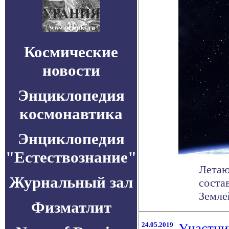
Космические
новости
Энциклопедия
космонавтика
Энциклопедия
"Естествознание"
Летаю
Журнальный зал
соста
Землей
Физматлит
24.05.2019
Участни