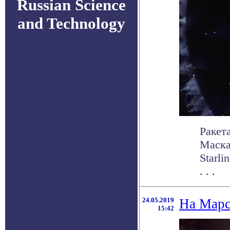
Russian Science
and Technology
Ракет
Маска
Starl
. . .
24.05.2019
На Марс
15:42