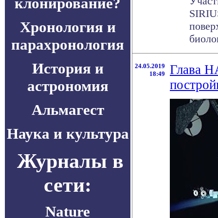
клонирование?
Участ
SIRIU
Хронология и
повер
биолог
парахронология
История и
24.05.2019
Глава Н
18:49
астрономия
построй
Альмагест
Наука и культура
Журналы в
сети:
Nature