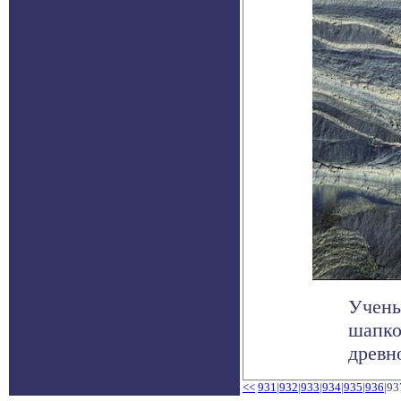
Учены
шапко
древн
<<
931
|
932
|
933
|
934
|
935
|
936
|93