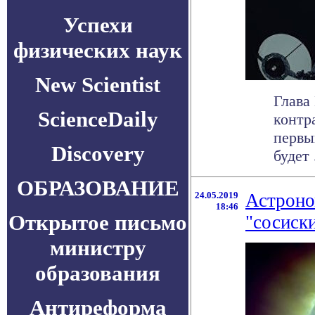
Успехи
физических наук
New Scientist
Глава
ScienceDaily
контр
первы
Discovery
будет .
ОБРАЗОВАНИЕ
24.05.2019
Астроно
18:46
Открытое письмо
"сосиск
министру
образования
Антиреформа