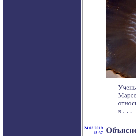
Учены
Марсе
относ
в . . .
24.05.2019
Объясне
15:37