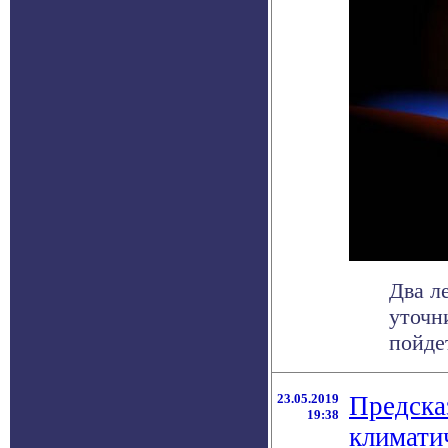
Два л
уточн
пойдет
23.05.2019
Предска
19:38
климати