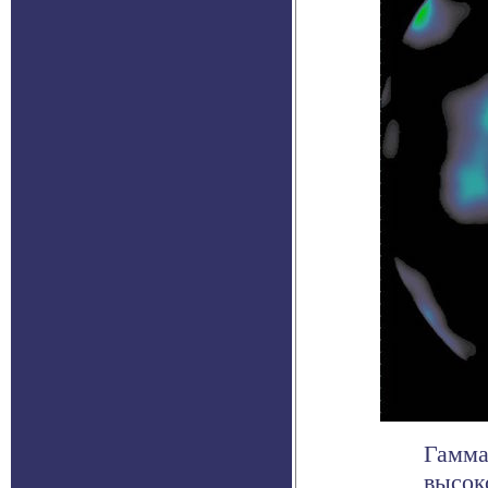
Гамма
высок