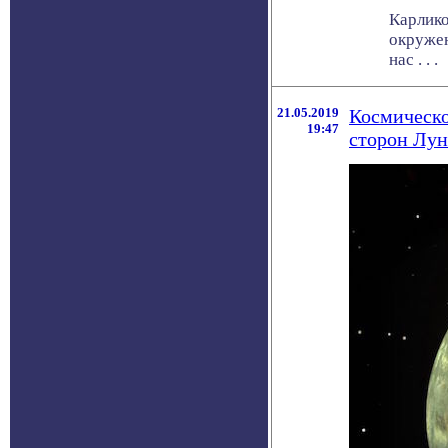
Карлико
окружен
нас . . .
21.05.2019
Космическо
19:47
сторон Лу