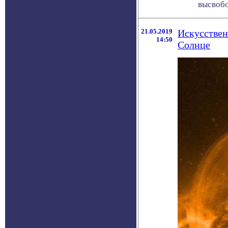
высвобо
21.05.2019
Искусствен
14:50
Солнце