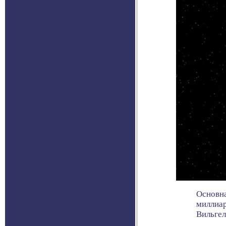
Основна
миллиар
Вильгель