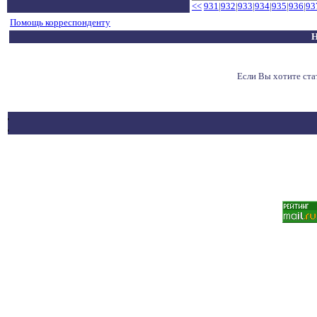
<<
931
|
932
|
933
|
934
|
935
|
936
|
93
Помощь корреспонденту
Н
Если Вы хотите ст