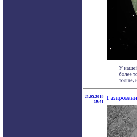
У нашей
более т
толще, и 
21.05.2019
Газированн
19:41