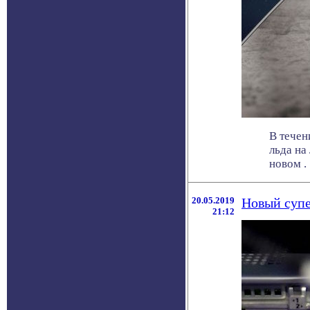
В течен
льда на
новом . .
20.05.2019
Новый супе
21:12