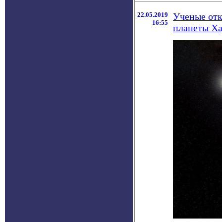
22.05.2019
Ученые отк
16:55
планеты Х