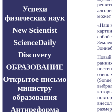
решить
Успехи
алгори
может 
физических наук
«Наш н
New Scientist
картин
собой 
ScienceDaily
Земле»
Зоннеб
Discovery
Новый 
ранних
ОБРАЗОВАНИЕ
постеп
очень 
Открытое письмо
(Sonne
выбрал
министру
которы
образования
повтор
внесол
Антиреформа
размер