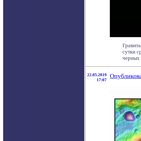
Гравита
сутки с
черных д
22.05.2019
Опубликов
17:07