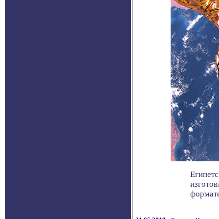
Египетс
изготов
формате