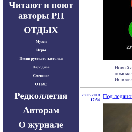
Читают и поют
авторы РП
ОТДЫХ
Музеи
Игры
Песни русского застолья
Народное
Новый а
поможет
Смешное
Использу
О НАС
Редколлегия
23.05.2019
Под ледяно
17:54
Авторам
О журнале