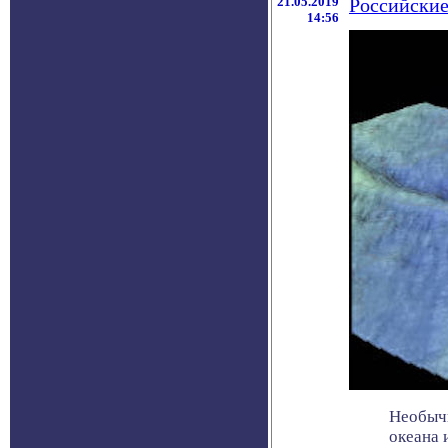
21.05.2019
Российские
14:56
Необычн
океана 