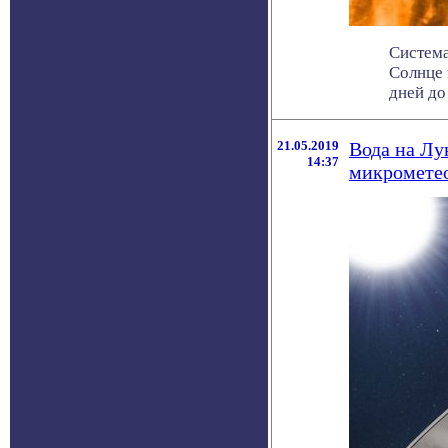
Система
Солнце 
дней до 
21.05.2019
Вода на Лу
14:37
микромете