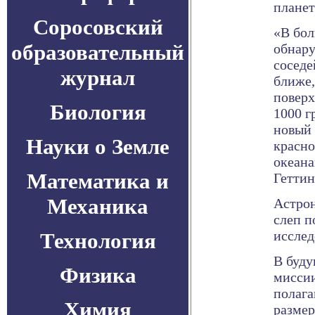
планет
Соросовский
«В бол
образовательный
обнар
соседе
журнал
ближе,
поверх
Биология
1000 г
новый 
Науки о Земле
красно
океана
Математика и
Геттин
Механика
Астрон
слеп п
исслед
Технология
В буду
Физика
миссии
полага
Химия
размер