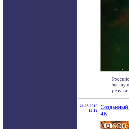
Российс
звезду 
результат
21.05.2019
Созданный 
15:12
4K