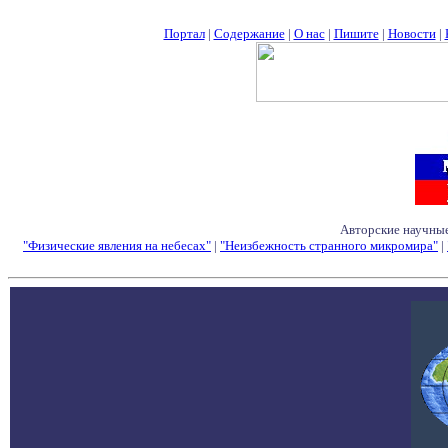
Портал
|
Содержание
|
О нас
|
Пишите
|
Новости
|
Авторские научные
"Физические явления на небесах"
|
"Неизбежность странного микромира"
|
Семинары - Конфе