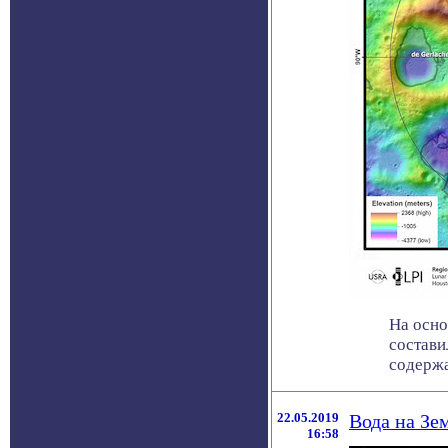
На осно
состави
содержа
22.05.2019
Вода на Зе
16:58