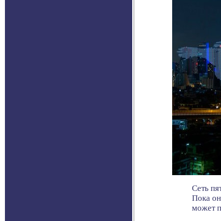
Сеть пя
Пока он
может пр