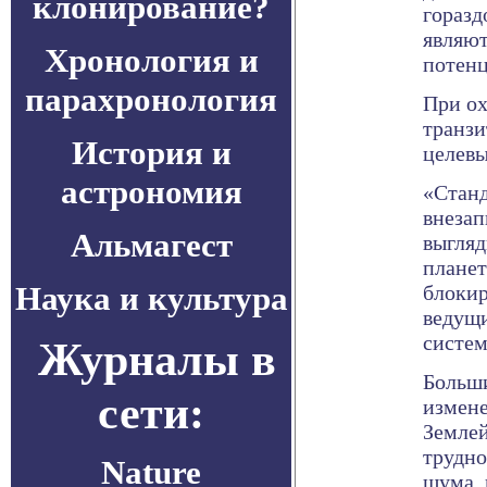
клонирование?
горазд
являют
Хронология и
потенц
парахронология
При ох
транзи
История и
целевы
астрономия
«Стан
внезап
Альмагест
выгляд
планет
Наука и культура
блокир
ведущи
систем
Журналы в
Больши
сети:
измене
Землей
трудно
Nature
шума, 