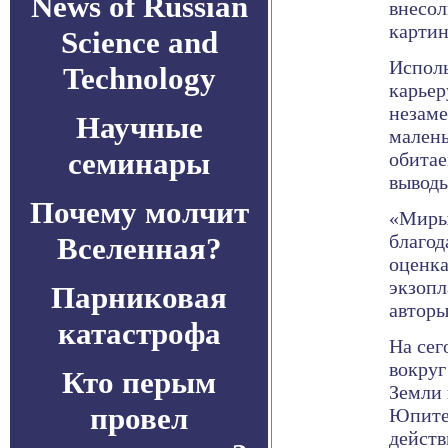
News of Russian
внесол
картин
Science and
Исполь
Technology
карьер
незаме
Научные
малень
семинары
обитае
выводы
Почему молчит
«Миры 
благод
Вселенная?
оценка
экзопл
Парниковая
авторы
катастрофа
На сег
вокруг
Кто перым
Земли 
провел
Юпитер
действ