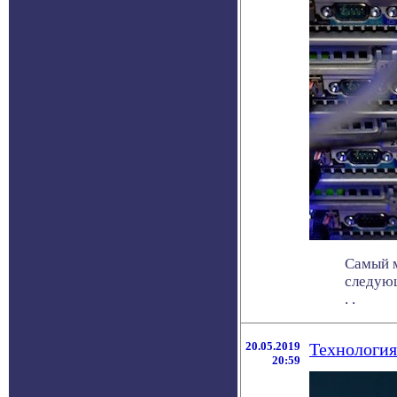
Самый м
следующ
. .
20.05.2019
Технология
20:59