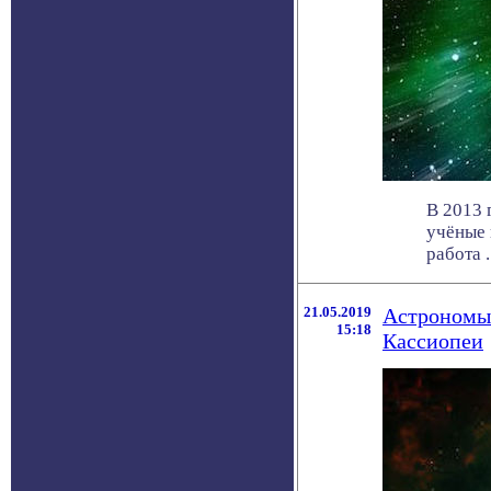
В 2013 
учёные 
работа . 
21.05.2019
Астрономы 
15:18
Кассиопеи