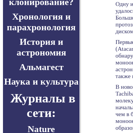
клонирование?
Одну и
удалос
Хронология и
Большо
протоз
парахронология
диском
История и
Первые
(Ataca
астрономия
обнару
моноок
Альмагест
астрон
также 
Наука и культура
В ново
Tachib
Журналы в
молеку
началь
сети:
чем в 
моноок
Nature
образо