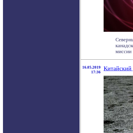
Северны
канадск
миссии S
16.05.2019
Китайский 
17:36