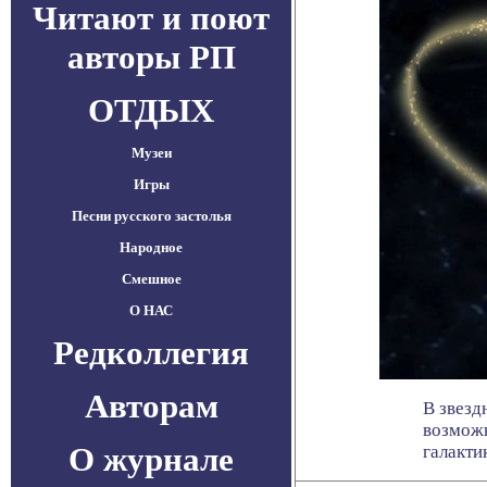
Читают и поют
авторы РП
ОТДЫХ
Музеи
Игры
Песни русского застолья
Народное
Смешное
О НАС
Редколлегия
Авторам
В звезд
возможн
О журнале
галактик