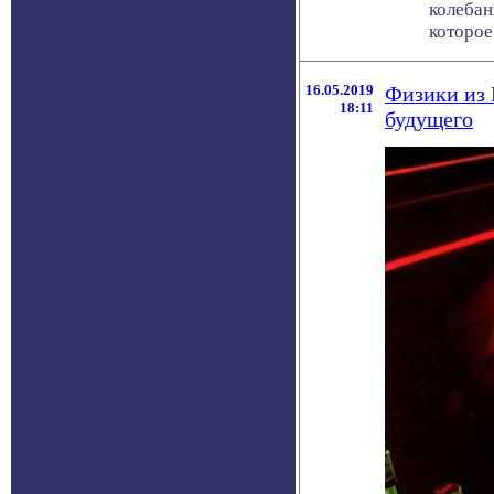
колебан
которое 
16.05.2019
Физики из 
18:11
будущего