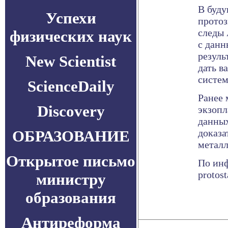
В буду
Успехи
протоз
следы 
физических наук
с данн
резуль
New Scientist
дать 
систем
ScienceDaily
Ранее 
Discovery
экзопл
данных
ОБРАЗОВАНИЕ
доказа
металл
Открытое письмо
По инф
protost
министру
образования
Антиреформа