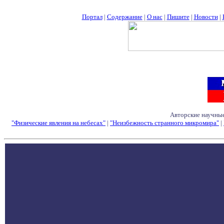
Портал
|
Содержание
|
О нас
|
Пишите
|
Новости
|
Авторские научные
"Физические явления на небесах"
|
"Неизбежность странного микромира"
|
Семинары - Конфе