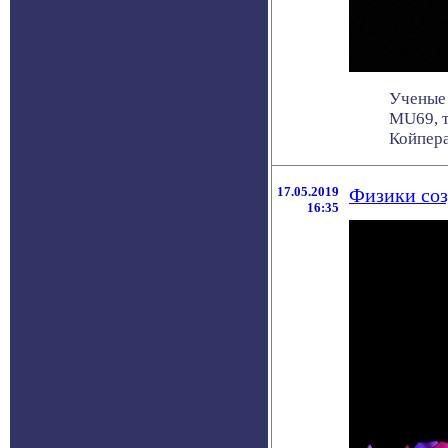
Ученые 
MU69, т
Койпера,
17.05.2019
Физики соз
16:35