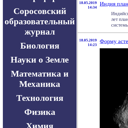
18.05.2019
Индия план
14:34
Соросовский
Индийск
образовательный
лет пла
системы 
журнал
18.05.2019
Форму асте
Биология
14:23
Науки о Земле
Математика и
Механика
Технология
Физика
Химия