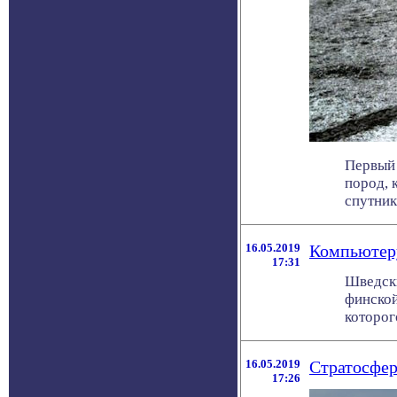
Первый 
пород, 
спутника
16.05.2019
Компьютеру
17:31
Шведски
финской
которог
16.05.2019
Стратосфер
17:26