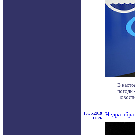
В насто
погоды»
Новости 
16.05.2019
Недра обра
16:26