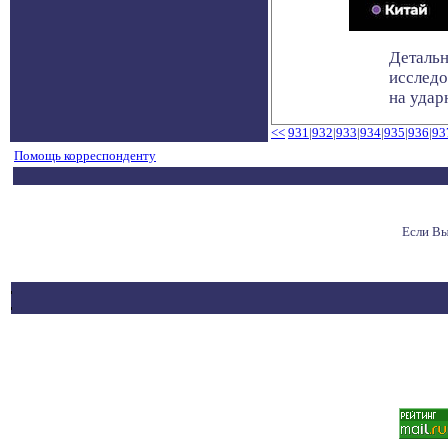
Детальн
исследо
на ударн
<<
931
|
932
|
933
|
934
|
935
|
936
|
93
Помощь корреспонденту
Если Вы