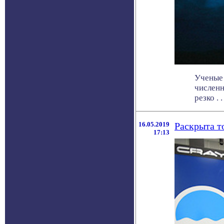
Ученые 
численн
резко . . 
16.05.2019
Раскрыта т
17:13