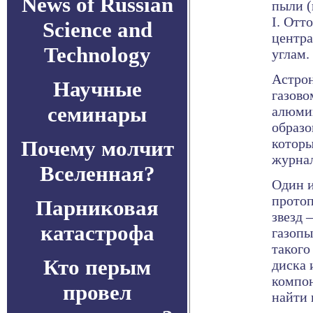
News of Russian
пыли (
I. Отт
Science and
центра
Technology
углам.
Астро
Научные
газово
семинары
алюмин
образо
которы
Почему молчит
журнал
Вселенная?
Один и
протоп
Парниковая
звезд 
катастрофа
газопы
такого
Кто перым
диска 
компон
провел
найти 