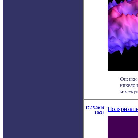
Физики 
никелоц
молекуло
17.05.2019
Поляризаци
16:31