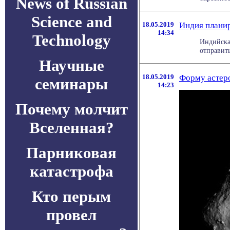
News of Russian
Science and
18.05.2019
Индия планир
14:34
Technology
Индийска
отправить
Научные
18.05.2019
Форму астер
семинары
14:23
Почему молчит
Вселенная?
Парниковая
катастрофа
Кто перым
провел