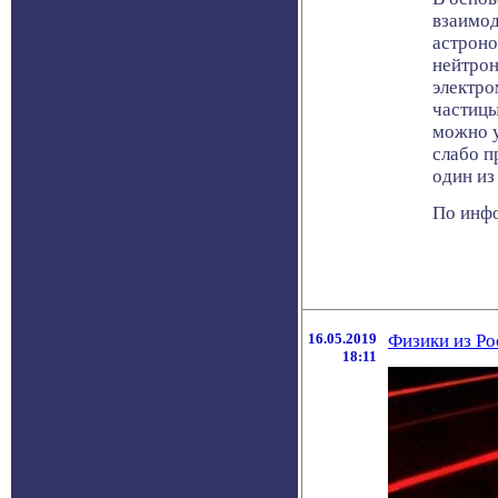
взаимод
астроно
нейтрон
электро
частицы
можно у
слабо п
один из
По инфо
16.05.2019
Физики из Ро
18:11