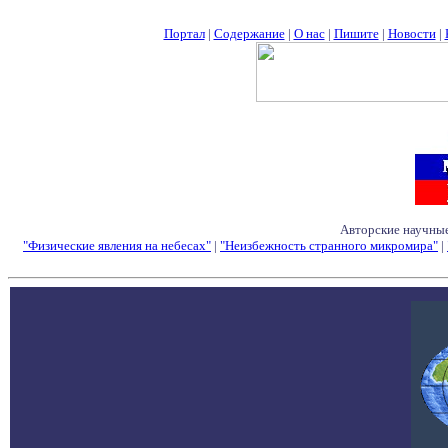
Портал
|
Содержание
|
О нас
|
Пишите
|
Новости
|
Авторские научные
"Физические явления на небесах"
|
"Неизбежность странного микромира"
|
Семинары - Конфе