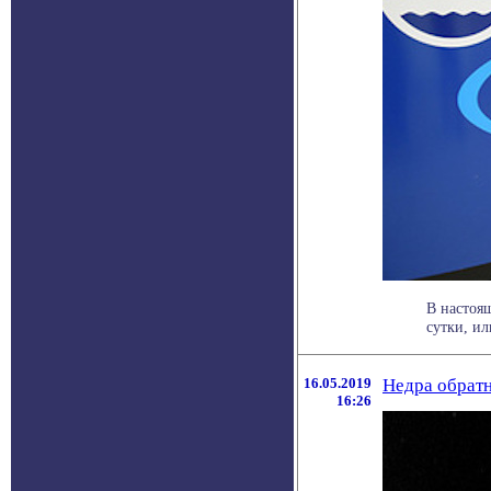
В настоя
сутки, ил
16.05.2019
Недра обрат
16:26