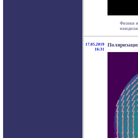
Физики и
находилас
17.05.2019
Поляризация
16:31