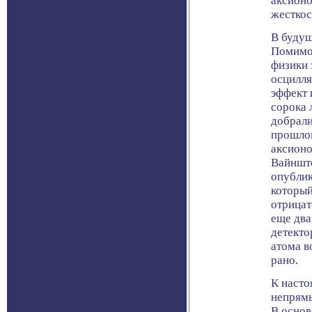
аксионо
жесткос
В будущ
Помимо 
физики 
осцилля
эффект 
сорока 
добрали
прошлог
аксионо
Вайнште
опубли
который
отрицат
еще два
детекто
атома в
рано.
К насто
непрямы
В основ