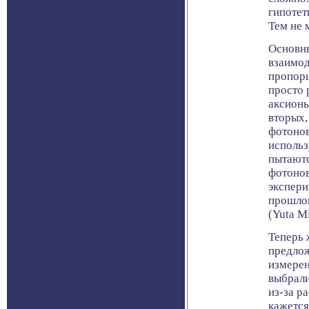
гипотет
Тем не 
Основны
взаимод
пропорц
просто 
аксионы
вторых,
фотонов
использ
пытаютс
фотонов
экспери
прошлог
(Yuta M
Теперь 
предлож
измерен
выбрали
из-за р
кажется