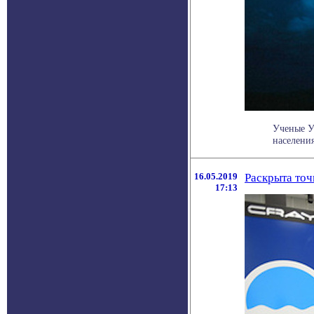
Ученые У
населени
16.05.2019
Раскрыта точ
17:13