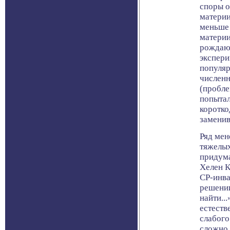
споры о
материи
меньше 
материи
рождают
экспери
популяр
численн
(пробле
попытал
коротко
заменив
Ряд мен
тяжелых
придума
Хелен К
CP-инва
решении
найти..
естеств
слабого
сложно.