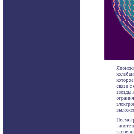
Японски
колебан
которое
связи с
звезды 
огранич
электро
выложен
Несмотр
гипотет
экспери