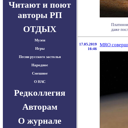
Читают и поют
авторы РП
Платинои
ОТДЫХ
даже посл
Музеи
17.05.2019
MRO соверши
Игры
16:46
Песни русского застолья
Народное
Смешное
О НАС
Редколлегия
Авторам
О журнале