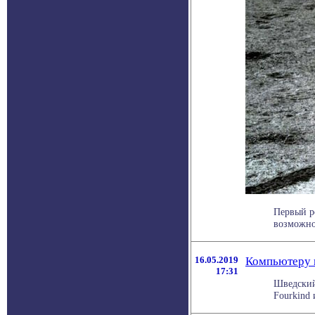
Первый р
возможно,
16.05.2019
Компьютеру 
17:31
Шведский
Fourkind 