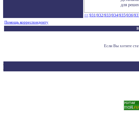
для решен
<<
931
|
932
|
933
|
934
|
935
|
936
|
93
Помощь корреспонденту
Н
Если Вы хотите ст