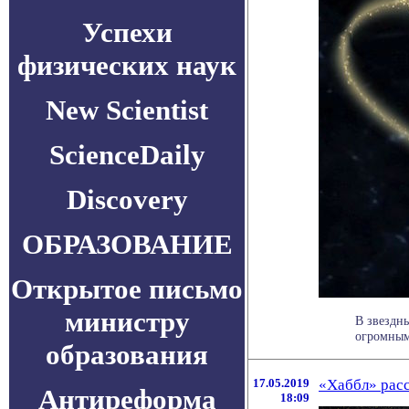
Успехи
физических наук
New Scientist
ScienceDaily
Discovery
ОБРАЗОВАНИЕ
Открытое письмо
министру
В звездн
огромными
образования
17.05.2019
«Хаббл» расс
Антиреформа
18:09