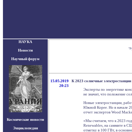
НАУКА
"Р
Новости
Научный форум
15.05.2019
К 2023 солнечные электростанции
20:23
Эксперты по энергетике кон
не значит, что положение со
Новые электростанции, раб
Южной Корее. Но в начале 2
отчет экспертов Wood Macke
Космические новости
«Мы считаем, что к 2023 год
Renewables, на саммите в СШ
Энциклопедия
отметку в 100 ГВт, в основн