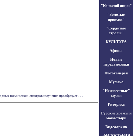
"Кошачий ящик"
"Золотые
прииски"
"Сердитые
стрелы"
КУЛЬТУРА
Афиша
Новые
передвижники
Фотогалерея
Музыка
"Неизвестные"
музеи
ных космических спектров излучения преобразует . . .
Риторика
Русские храмы и
монастыри
Видеоархив
ФИЛОСОФИЯ