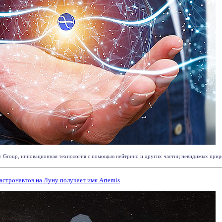
y Group, инновационная технология с помощью нейтрино и других частиц невидимых природ
стронавтов на Луну получает имя Artemis