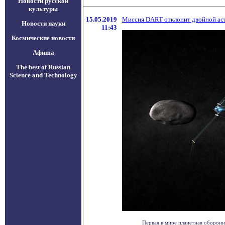
Новости русской
культуры
15.05.2019
Миссия DART отклонит двойной аст
Новости науки
11:43
Космические новости
Афиша
The best of Russian
Science and Technology
Первая в мире планетная оборонна