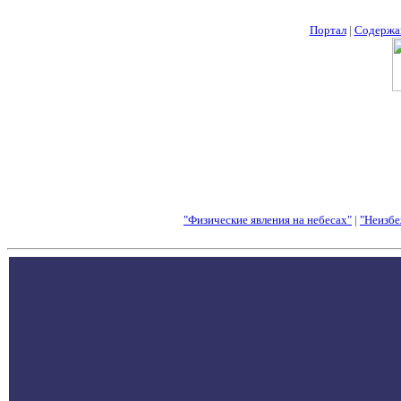
Портал
|
Содержа
"Физические явления на небесах"
|
"Неизбе