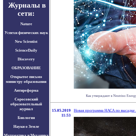
Журналы в
сети:
Nature
Успехи физических наук
New Scientist
ScienceDaily
Discovery
ОБРАЗОВАНИЕ
Открытое письмо
министру образования
Антиреформа
Как утверждают в Neutrino Energ
Соросовский
образовательный
журнал
15.05.2019
Новая программа НАСА по высадке а
11:53
Биология
Науки о Земле
Математика и Механика