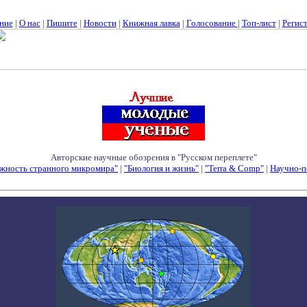
ние
|
О нас
|
Пишите
|
Новости
|
Книжная лавка
|
Голосование
|
Топ-лист
|
Регис
Авторские научные обозрения в "Русском переплете"
жность странного микромира"
|
"Биология и жизнь"
|
"Terra & Comp"
|
Научно-п
Семинары - Конференции - Симпозиумы - Конкурсы