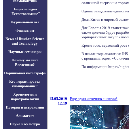
космонавтика
солнечной энергии на торгах
Энциклопедия
Однако замедление единстве
"Естествознание"
Доля Китая в мировой солнеч
Журнальный зал
Для Европы 2019 станет важ
Физматлит
также должны будут разрабо
корпоративных закупок возо
News of Russian Science
and Technology
Кроме того, серьезный рост 
Научные семинары
В начале года аналитики IH
с прошлым годом. «Солнечны
Почему молчит
Вселенная?
По информации https://highte
Парниковая катастрофа
Кто перым провел
клонирование?
Хронология и
15.05.2019
Еще один источник энергии?
парахронология
12:19
История и астрономия
Альмагест
Наука и культура