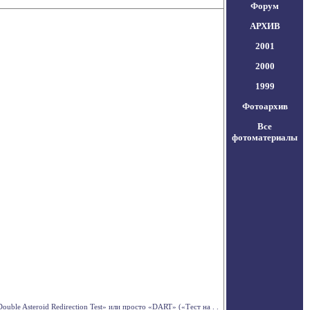
Форум
АРХИВ
2001
2000
1999
Фотоархив
Все
фотоматериалы
ble Asteroid Redirection Test» или просто «DART» («Тест на . .