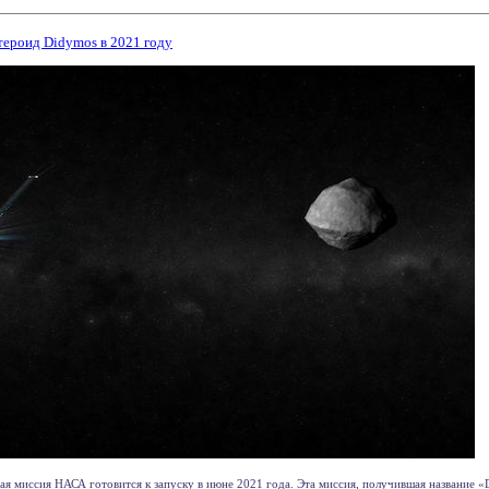
ероид Didymos в 2021 году
я миссия НАСА готовится к запуску в июне 2021 года. Эта миссия, получившая название «Dou