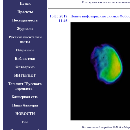
В то время как космические аген
Поиск
Проекты
15.05.2019
Новые инфракрасные снимки Фобос
Посещаемость
11:46
Журналы
Русские писатели и
поэты
Избранное
Библиотеки
Фотоархив
ИНТЕРНЕТ
Топ-лист "Русского
переплета"
Баннерная сеть
Наши баннеры
НОВОСТИ
Все
Космический корабль НАСА «Марс 