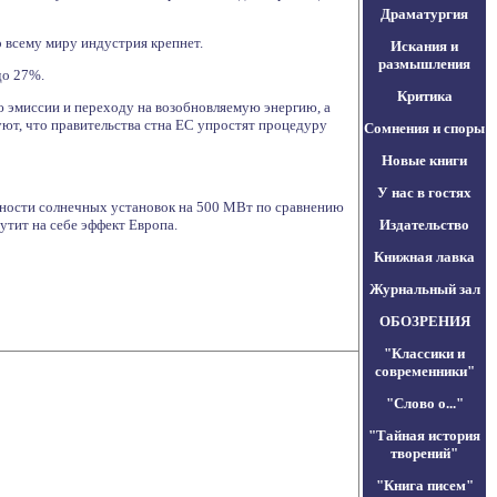
Драматургия
 всему миру индустрия крепнет.
Искания и
размышления
до 27%.
Критика
 эмиссии и переходу на возобновляемую энергию, а
ют, что правительства стна ЕС упростят процедуру
Сомнения и споры
Новые книги
У нас в гостях
ощности солнечных установок на 500 МВт по сравнению
тит на себе эффект Европа.
Издательство
Книжная лавка
Журнальный зал
ОБОЗРЕНИЯ
"Классики и
современники"
"Слово о..."
"Тайная история
творений"
"Книга писем"