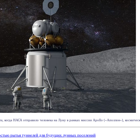
а, когда НАСА отправило человека на Луну в рамках миссии Apollo («Аполлон»), космическо
стью рытья туннелей для будущих лунных поселений