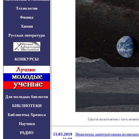
Технология
Физика
Химия
Русская литература
КОНКУРСЫ
Для молодых биологов
БИБЛИОТЕКИ
Библиотека Хроноса
Спустя полстолетия с того момент
Научпоп
РАДИО
15.05.2019
Инженеры заинтригованы возможно