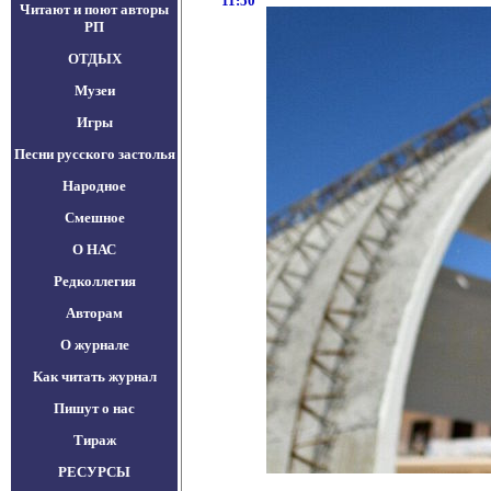
11:50
Читают и поют авторы
РП
ОТДЫХ
Музеи
Игры
Песни русского застолья
Народное
Смешное
О НАС
Редколлегия
Авторам
О журнале
Как читать журнал
Пишут о нас
Тираж
РЕСУРСЫ