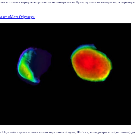
тства готовятся вернуть астронавтов на поверхность Луны, лучшие инженеры мира соревнуют
а от «Mars Odyssey»
Одиссей» сделал новые снимки марсианской луны, Фобоса, в инфракрасном (тепловом) диапа