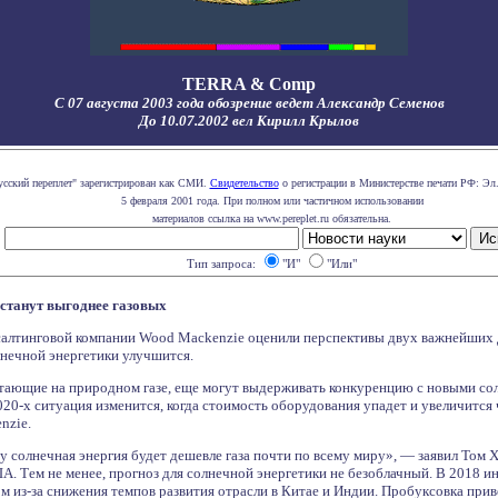
TERRA & Comp
С 07 августа 2003 года обозрение ведет Александр Семенов
До 10.07.2002 вел Кирилл Крылов
усский переплет" зарегистрирован как СМИ.
Свидетельство
о регистрации в Министерстве печати РФ: Эл.
5 февраля 2001 года. При полном или частичном использовании
материалов ссылка на www.pereplet.ru обязательна.
Тип запроса:
"И"
"Или"
 станут выгоднее газовых
салтинговой компании Wood Mackenzie оценили перспективы двух важнейших д
лнечной энергетики улучшится.
отающие на природном газе, еще могут выдерживать конкуренцию с новыми с
020-х ситуация изменится, когда стоимость оборудования упадет и увеличится
nzie.
у солнечная энергия будет дешевле газа почти по всему миру», — заявил Том
А. Тем не менее, прогноз для солнечной энергетики не безоблачный. В 2018 
ом из-за снижения темпов развития отрасли в Китае и Индии. Пробуксовка прив