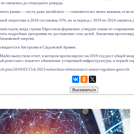
 не снизилась до очередного рекорда.
нного рынка — пусть даже китайского — становится все менее важным, если по
ной энергетике в 2018 составляла 35%, но за период с 2019 по 2024 снизится 
ным годом, когда страны Евросоюза формально утвердят планы по сокращению
тать подробные программы по достижению этих целей. Аналитики прогнозиру
бновляемой энергии.
ожидается в Австралии и Саудовской Аравии.
S Markit выпустили отчет, в котором прогнозируют на 2019 год рост общей м
й ренессанс» повлечет обновление устаревшей инфраструктуры, и первой ощу
ch.plus/2019/05/15/k-2023-solnechnie-elektrostancii-stanut-vigodnee-gazovih