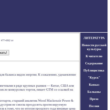
ЛИТЕРАТУРА
 #77-4362 от
Новости русской
культуры
К читателю
Содержание
Публицистика
ля баланса видов энергии. К сожалению, удешевление
"Курск"
Кавказ
олнечными в ряде крупных рынков — Китае, США или
 число конкурсных торгов, пишет GTM со ссылкой на
Балканы
Проза
 Хеггарти, старший аналитик Wood Mackenzie Power &
индустрия не смогла преодолеть прогнозируемую
Поэзия
ела к тому, что по итогам прошлого года впервые цена