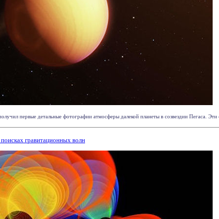
лучил первые детальные фотографии атмосферы далекой планеты в созвездии Пегаса. Эти с
 поисках гравитационных волн