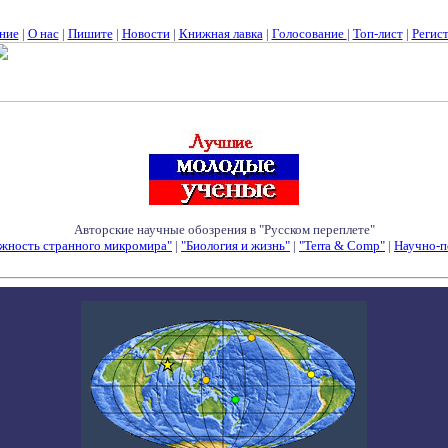
ние
|
О нас
|
Пишите
|
Новости
|
Книжная лавка
|
Голосование
|
Топ-лист
|
Регис
Авторские научные обозрения в "Русском переплете"
жность странного микромира"
|
"Биология и жизнь"
|
"Terra & Comp"
|
Научно-п
Семинары - Конференции - Симпозиумы - Конкурсы