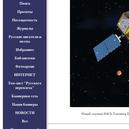
Поиск
Проекты
Посещаемость
Журналы
Русские писатели и
поэты
Избранное
Библиотеки
Фотоархив
ИНТЕРНЕТ
Топ-лист "Русского
переплета"
Баннерная сеть
Наши баннеры
НОВОСТИ
Новый спутник НАСА Transiting Ex
. . .
Все