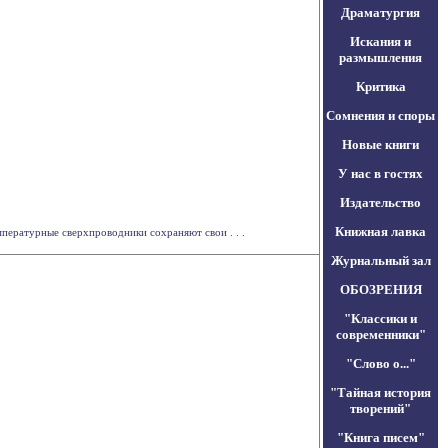
Драматургия
Искания и
размышления
Критика
Сомнения и споры
Новые книги
У нас в гостях
Издательство
Книжная лавка
пературные сверхпроводники сохраняют свои . . .
Журнальный зал
ОБОЗРЕНИЯ
"Классики и
современники"
"Слово о..."
"Тайная история
творений"
"Книга писем"