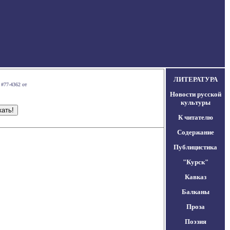
ЛИТЕРАТУРА
 #77-4362 от
Новости русской
культуры
К читателю
Содержание
Публицистика
"Курск"
Кавказ
Балканы
Проза
Поэзия