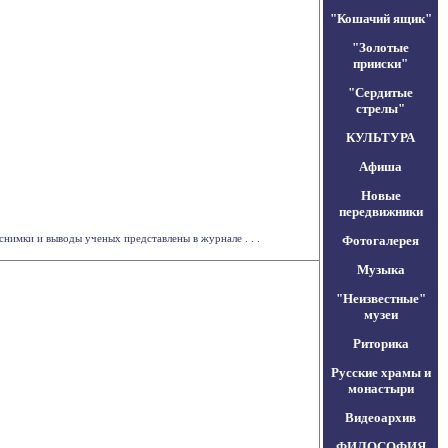
"Кошачий ящик"
"Золотые
прииски"
"Сердитые
стрелы"
КУЛЬТУРА
Афиша
Новые
передвижники
нимки и выводы ученых представлены в журнале . . .
Фотогалерея
Музыка
"Неизвестные"
музеи
Риторика
Русские храмы и
монастыри
Видеоархив
ФИЛОСОФИЯ