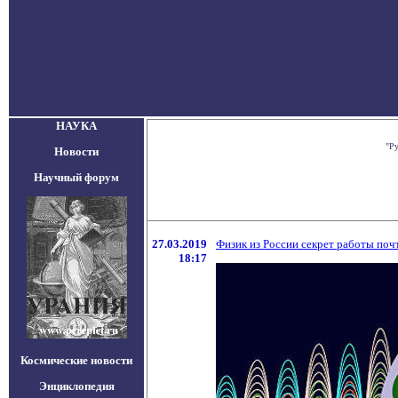
НАУКА
"Ру
Новости
Научный форум
27.03.2019
Физик из России секрет работы по
18:17
Космические новости
Энциклопедия