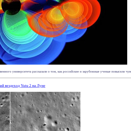
венного университета рассказали о том, как российские и зарубежные ученые повысили чувс
й вездеход Yutu 2 на Луне