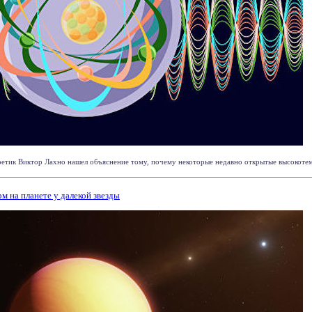
етик Виктор Лахно нашел объяснение тому, почему некоторые недавно открытые высокотем
 на планете у далекой звезды