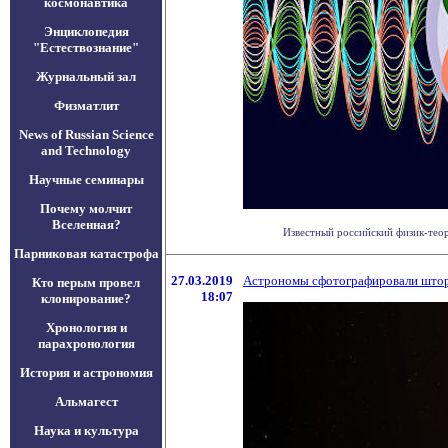
космонавтика
Энциклопедия
"Естествознание"
Журнальный зал
Физматлит
News of Russian Science
and Technology
Научные семинары
Почему молчит
Вселенная?
Известный российский физик-теор
Парниковая катастрофа
27.03.2019
Астрономы сфотографировали шторм
Кто перым провел
18:07
клонирование?
Хронология и
парахронология
История и астрономия
Альмагест
Наука и культура