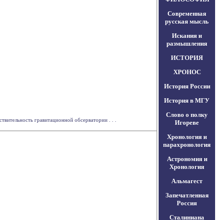
Современная
русская мысль
Искания и
размышления
ИСТОРИЯ
ХРОНОС
История России
История в МГУ
Слово о полку
твительность гравитационной обсерватории . . .
Игореве
Хронология и
парахронология
Астрономия и
Хронология
Альмагест
Запечатленная
Россия
Сталиниана