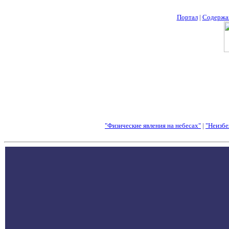
Портал
|
Содержа
"Физические явления на небесах"
|
"Неизбе