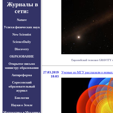
Журналы в
сети:
Nature
Успехи физических наук
New Scientist
ScienceDaily
Discovery
ОБРАЗОВАНИЕ
Европейский телескоп GRAVITY по
Открытое письмо
министру образования
27.03.2019
Ученые из МГУ рассказали о новых
Антиреформа
18:03
Соросовский
образовательный
журнал
Биология
Науки о Земле
Математика и Механика