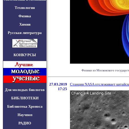
Технология
Физика
Химия
Русская литература
КОНКУРСЫ
Физики из Московского государст
27.03.2019
Станция NASA отслеживает китайски
17:25
Для молодых биологов
БИБЛИОТЕКИ
Библиотека Хроноса
Научпоп
РАДИО