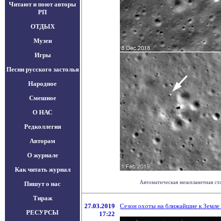
Читают и поют авторы
РП
ОТДЫХ
Музеи
Игры
Песни русского застолья
Народное
Смешное
О НАС
Редколлегия
Авторам
О журнале
Как читать журнал
Автоматическая межпланетная ста
Пишут о нас
Тираж
27.03.2019
Сезон охоты на ближайшие к Земле
РЕСУРСЫ
17:22