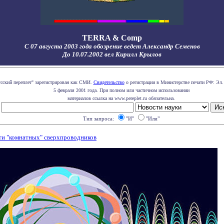
TERRA & Comp
С 07 августа 2003 года обозрение ведет Александр Семенов
До 10.07.2002 вел Кирилл Крылов
сский переплет" зарегистрирован как СМИ.
Свидетельство
о регистрации в Министерстве печати РФ: Эл.
5 февраля 2001 года. При полном или частичном использовании
материалов ссылка на www.pereplet.ru обязательна.
Тип запроса:
"И"
"Или"
чти "комнатных" сверхпроводников