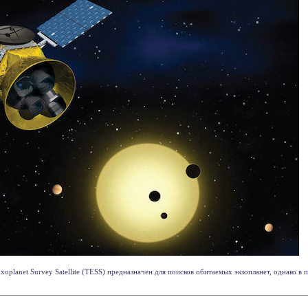
oplanet Survey Satellite (TESS) предназначен для поисков обитаемых экзопланет, однако в