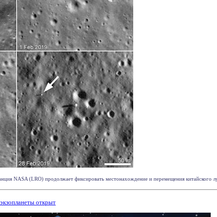
нция NASA (LRO) продолжает фиксировать местонахождение и перемещения китайского луно
 экзопланеты открыт