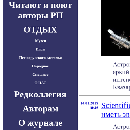
Читают и поют
авторы РП
ОТДЫХ
Музеи
Игры
Песни русского застолья
Астро
Народное
яркий
Смешное
интен
О НАС
Квазар
Редколлегия
14.01.2019
Scientif
Авторам
18:46
иметь з
О журнале
Астро