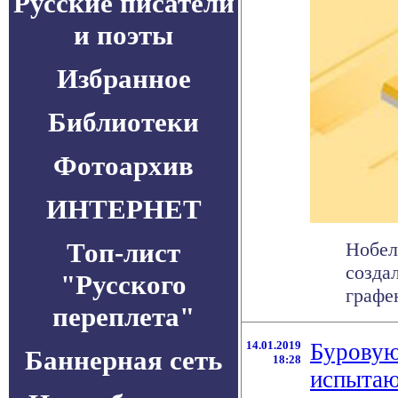
Русские писатели
и поэты
Избранное
Библиотеки
Фотоархив
ИНТЕРНЕТ
Топ-лист
Нобел
созда
"Русского
графе
переплета"
14.01.2019
Буровую
Баннерная сеть
18:28
испытаю