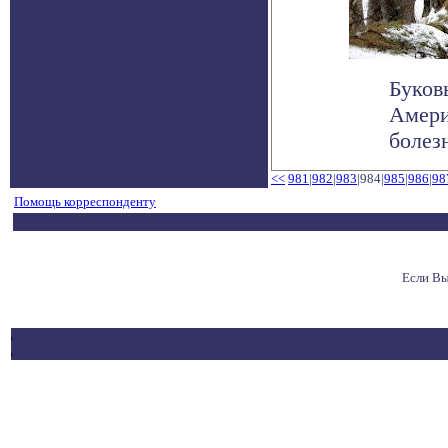
Буков
Амери
болез
<<
981
|
982
|
983
|984|
985
|
986
|
98
Помощь корреспонденту
Если Вы