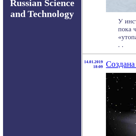
Russian Science
and Technology
У инс
пока 
«утоп
. .
14.01.2019
Создана
18:09