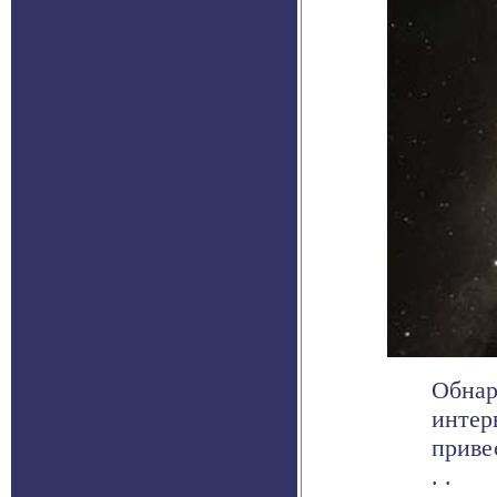
Обнар
интер
приве
. .