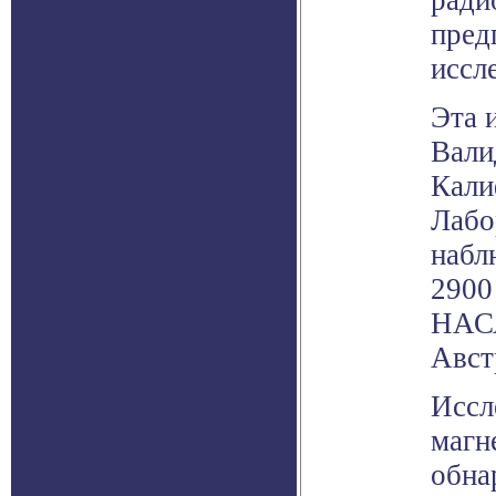
ради
пред
иссл
Эта 
Вали
Кали
Лабо
набл
2900
НАСА
Авст
Иссл
магн
обна