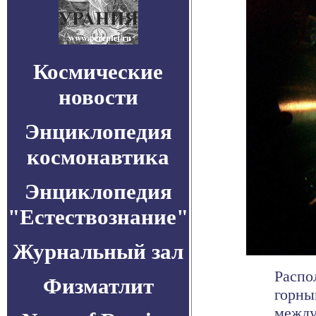
Космические
новости
Энциклопедия
космонавтика
Энциклопедия
"Естествознание"
Журнальный зал
Распо
Физматлит
горны
между