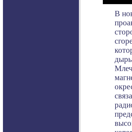
В но
проа
стор
сгор
кото
дыры
Млеч
магн
окре
связ
ради
пред
высо