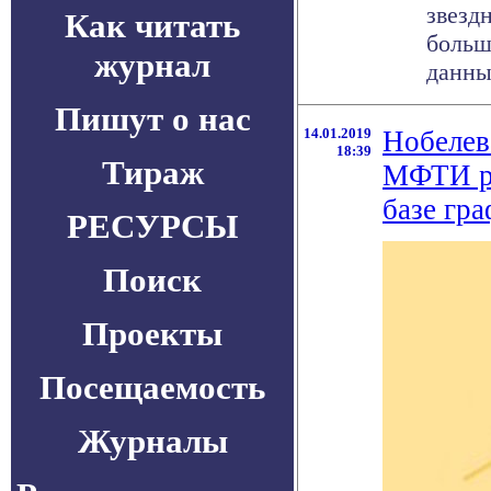
звездн
Как читать
больш
журнал
данные
Пишут о нас
14.01.2019
Нобелев
18:39
Тираж
МФТИ ра
базе гр
РЕСУРСЫ
Поиск
Проекты
Посещаемость
Журналы