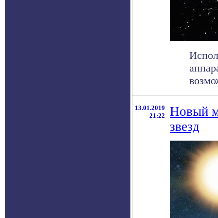
Испол
аппар
возмо
13.01.2019
Новый м
21:22
звезд