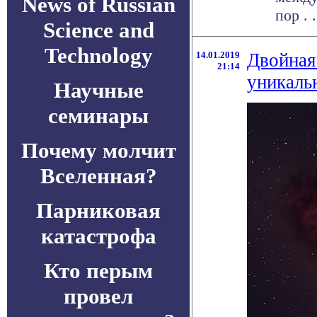
News of Russian
пор . .
Science and
Technology
14.01.2019
Двойная
21:14
уникаль
Научные
семинары
Почему молчит
Вселенная?
Парниковая
катастрофа
Кто перым
провел