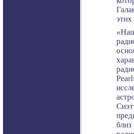
кото
Гала
этих
«Наш
ради
осно
хара
ради
Pear
иссл
астр
Сиэт
пред
близ