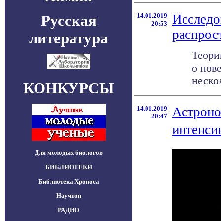
Русская
14.01.2019
Исследо
20:53
распрос
литература
Теори
о пов
нескол
КОНКУРСЫ
14.01.2019
Астроно
20:47
интенси
Для молодых биологов
БИБЛИОТЕКИ
Библиотека Хроноса
Научпоп
РАДИО