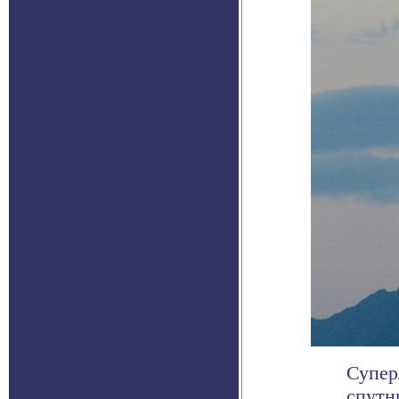
Супер
спутн