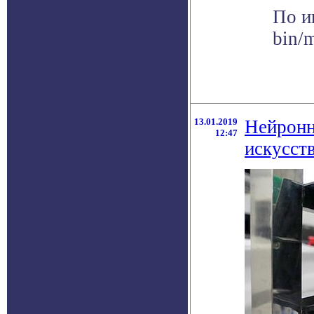
По и
bin/
13.01.2019
Нейронн
12:47
искусст