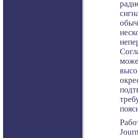
ради
сигн
обыч
неск
непе
Согл
може
высо
окре
подт
треб
пояс
Рабо
Journ