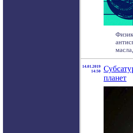
Физик
антис
масла,
14.01.2019
Субсату
14:50
планет