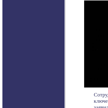
Сотру
ключе
заяви