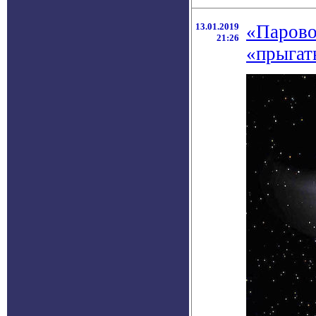
13.01.2019
«Парово
21:26
«прыгат