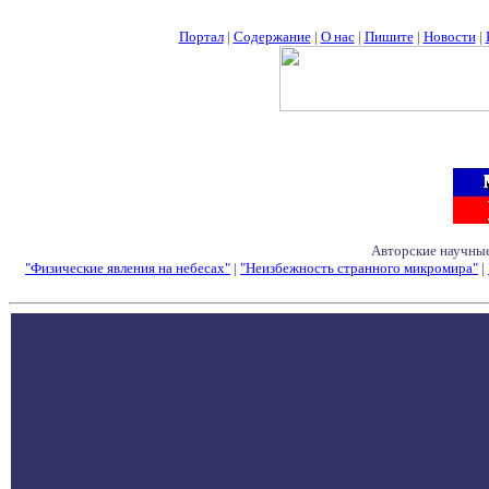
Портал
|
Содержание
|
О нас
|
Пишите
|
Новости
|
Авторские научные
"Физические явления на небесах"
|
"Неизбежность странного микромира"
|
Семинары - Конфе