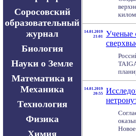
верхн
Соросовский
килом
образовательный
журнал
14.01.2019
Ученые 
21:01
сверхвы
Биология
Росси
Науки о Земле
TAIGA
плани
Математика и
Механика
14.01.2019
Исследо
20:55
нетрону
Технология
Согла
Физика
оказы
Новое
Химия