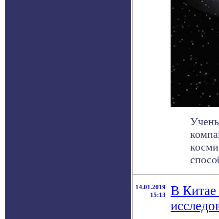
Учены
компа
косми
способ
14.01.2019
В Китае 
15:13
исследо