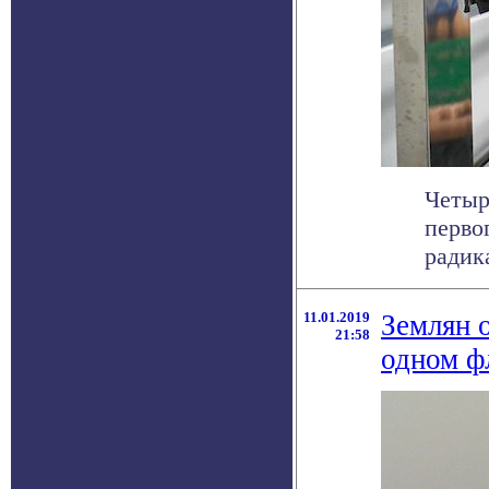
Четыр
перво
радик
11.01.2019
Землян 
21:58
одном ф