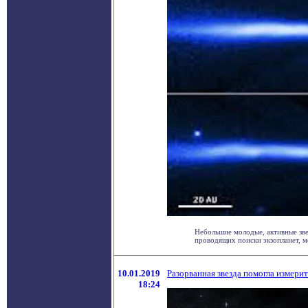
Небольшие молодые, активные зве
проводящих поиски экзопланет, мог
10.01.2019
Разорванная звезда помогла измери
18:24