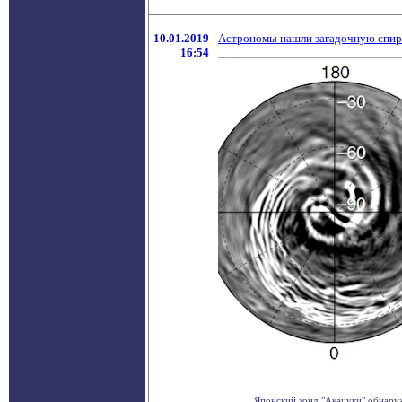
10.01.2019
Астрономы нашли загадочную спир
16:54
Японский зонд "Акацуки" обнару