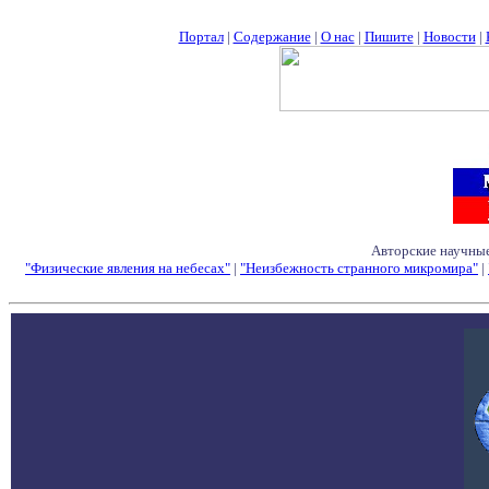
Портал
|
Содержание
|
О нас
|
Пишите
|
Новости
|
Авторские научные
"Физические явления на небесах"
|
"Неизбежность странного микромира"
|
Семинары - Конфе