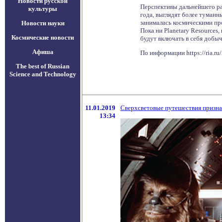
Новости русской
Перспективы дальнейшего ра
культуры
года, выглядят более туманн
занималась космическими пр
Новости науки
Пока ни Planetary Resources,
Космические новости
будут включать в себя добы
Афиша
По информации https://ria.r
The best of Russian
Science and Technology
11.01.2019
Сверхсветовые путешествия призн
13:34