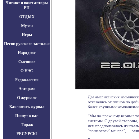
Читают и поют авторы
РП
ОТДЫХ
Музеи
Игры
Песни русского застолья
Народное
Смешное
О НАС
Редколлегия
Авторам
Два американских космически
О журнале
отказались от планов по доб
Как читать журнал
более крупными компаниями,
Пишут о нас
"Мы по-прежнему верим в то
системы. С другой стороны,
Тираж
чем предполагалось изначал
"пошаговой" манере", — заяв
РЕСУРСЫ