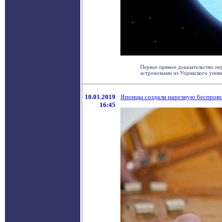
Первое прямое доказательство пе
астрономами из Уорикского универ
10.01.2019
Японцы создали нарезную беспров
16:45