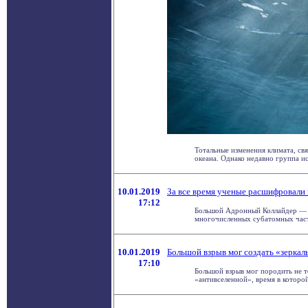
Тотальные изменения климата, св
океана. Однако недавно группа исс
10.01.2019
За все время ученые расшифровали
17:12
Большой Адронный Коллайдер — эт
многочисленных субатомных части
10.01.2019
Большой взрыв мог создать «зерка
17:10
Большой взрыв мог породить не 
«антивселенной», время в которой 