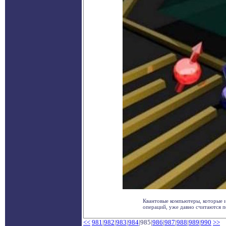
Квантовые компьютеры, которые 
операций, уже давно считаются пе
<<
981
|
982
|
983
|
984
|985|
986
|
987
|
988
|
989
|
990
>>