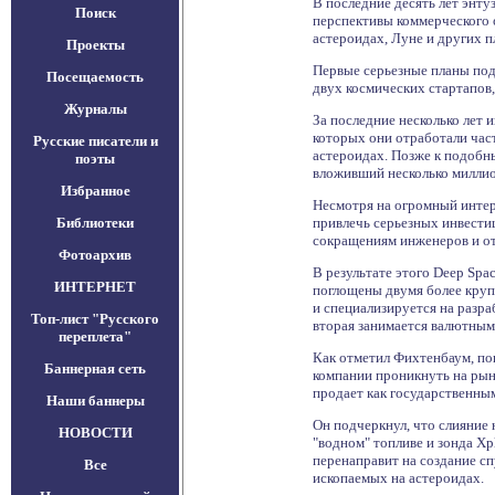
В последние десять лет энт
Поиск
перспективы коммерческого 
астероидах, Луне и других п
Проекты
Первые серьезные планы под
Посещаемость
двух космических стартапов,
Журналы
За последние несколько лет 
которых они отработали част
Русские писатели и
астероидах. Позже к подобн
поэты
вложивший несколько миллион
Избранное
Несмотря на огромный интере
Библиотеки
привлечь серьезных инвестиц
сокращениям инженеров и от
Фотоархив
В результате этого Deep Spac
ИНТЕРНЕТ
поглощены двумя более круп
и специализируется на разра
Топ-лист "Русского
вторая занимается валютным
переплета"
Как отметил Фихтенбаум, поку
Баннерная сеть
компании проникнуть на рын
продает как государственным
Наши баннеры
Он подчеркнул, что слияние
НОВОСТИ
"водном" топливе и зонда Xpl
перенаправит на создание сп
Все
ископаемых на астероидах.