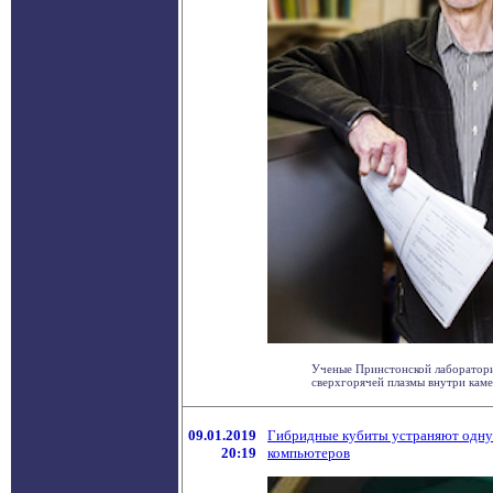
Ученые Принстонской лаборатори
сверхгорячей плазмы внутри камер
09.01.2019
Гибридные кубиты устраняют одну 
20:19
компьютеров