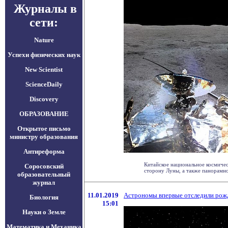
Журналы в
сети:
Nature
Успехи физических наук
New Scientist
ScienceDaily
Discovery
ОБРАЗОВАНИЕ
Открытое письмо
министру образования
Антиреформа
Китайское национальное космичес
Соросовский
сторону Луны, а также панорамное
образовательный
журнал
11.01.2019
Астрономы впервые отследили рож
Биология
15:01
Науки о Земле
Математика и Механика