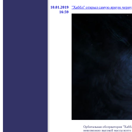
10.01.2019
"Хаббл" открыл самую яркую черн
16:59
Орбитальная обсерватория "Хабб
невозможно высокой массы всего ч