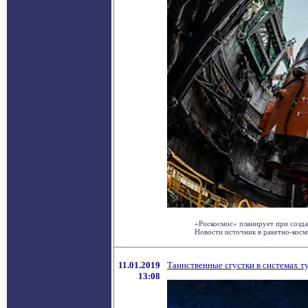
«Роскосмос» планирует при созд
Новости источник в ракетно-косми
11.01.2019
Таинственные сгустки в системах 
13:08