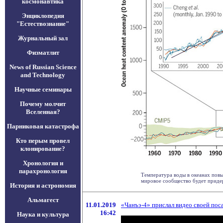
космонавтика
Энциклопедия
"Естествознание"
Журнальный зал
Физматлит
News of Russian Science
and Technology
Научные семинары
Почему молчит
Вселенная?
Парниковая катастрофа
Кто перым провел
клонирование?
Хронология и
парахронология
Температура воды в океанах повы
мировое сообщество будет придерж
История и астрономия
Альмагест
11.01.2019
«Чанъэ-4» прислал видео своей по
16:42
Наука и культура