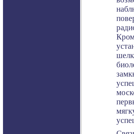
набл
пове
ради
Кром
уста
шелк
биол
замк
успе
моск
перв
мягк
успе
Связ