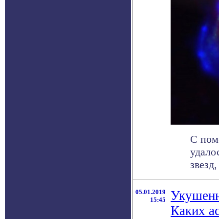
С пом
удало
звезд,
05.01.2019
Укушенн
15:45
Каких а