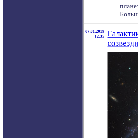
плане
Больш
07.01.2019
Галактик
12:35
созвезд