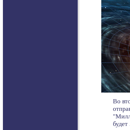
Во вт
отпра
"Милл
будет .