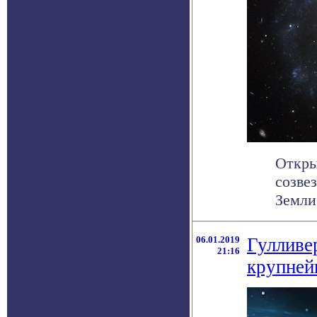
Откры
созве
Земли
06.01.2019
Гулливе
21:16
крупней