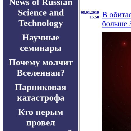
News of Russian
Science and
08.01.2019
В обита
15:58
Technology
больше 
Научные
семинары
Почему молчит
Вселенная?
Парниковая
катастрофа
Кто перым
провел