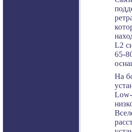
подд
ретр
кото
нахо
L2 с
65-8
осна
На б
уста
Low-
низк
Всел
расс
уста