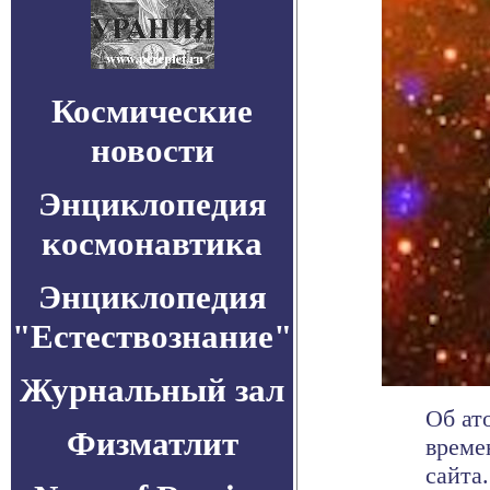
Космические
новости
Энциклопедия
космонавтика
Энциклопедия
"Естествознание"
Журнальный зал
Об ат
Физматлит
време
сайта.