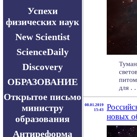
Успехи
физических наук
New Scientist
ScienceDaily
Туман
Discovery
свето
питом
ОБРАЗОВАНИЕ
для . .
Открытое письмо
министру
08.01.2019
Российс
15:43
новых о
образования
Антиреформа