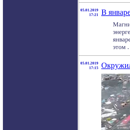
05.01.2019
В январ
17:21
Магни
энерг
январ
этом . 
05.01.2019
Окружил
17:15