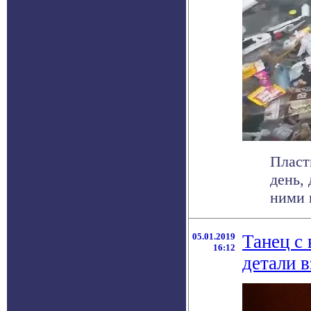
Пласт
день,
ними 
05.01.2019
Танец с
16:12
детали в