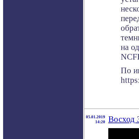
неск
пере
обра
темн
на о
NCF
По и
https
05.01.2019
Восход 
14:20