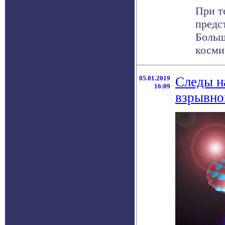
При т
предс
Больш
космич
05.01.2019
Следы н
16:09
взрывно