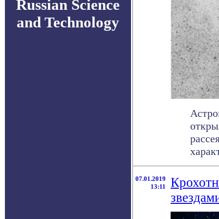
Russian Science
and Technology
Астро
откры
рассе
характ
07.01.2019
Крохотн
13:11
звездам