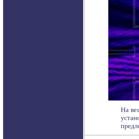
На ве
устан
предл