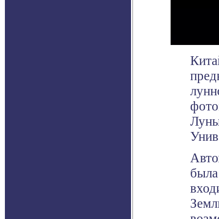
Кита
пред
лунн
фото
Луны
Унив
Авто
была
вход
Земл
возм