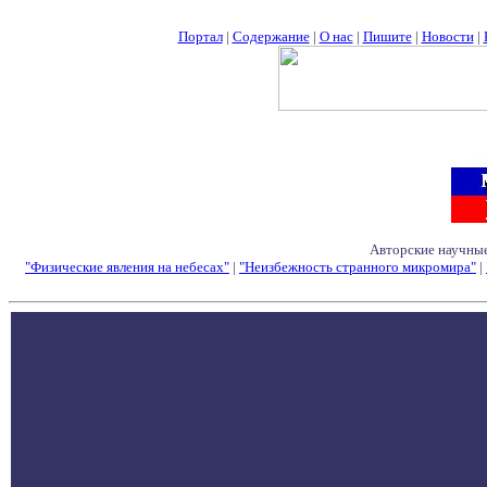
Портал
|
Содержание
|
О нас
|
Пишите
|
Новости
|
Авторские научные
"Физические явления на небесах"
|
"Неизбежность странного микромира"
|
Семинары - Конфе