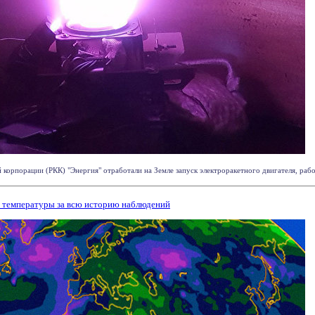
корпорации (РКК) "Энергия" отработали на Земле запуск электроракетного двигателя, работ
 температуры за всю историю наблюдений