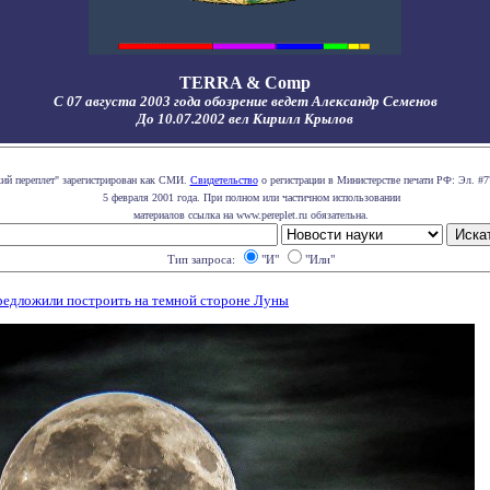
TERRA & Comp
С 07 августа 2003 года обозрение ведет Александр Семенов
До 10.07.2002 вел Кирилл Крылов
кий переплет" зарегистрирован как СМИ.
Свидетельство
о регистрации в Министерстве печати РФ: Эл. #7
5 февраля 2001 года. При полном или частичном использовании
материалов ссылка на www.pereplet.ru обязательна.
Тип запроса:
"И"
"Или"
предложили построить на темной стороне Луны