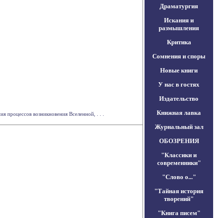
Драматургия
Искания и
размышления
Критика
Сомнения и споры
Новые книги
У нас в гостях
Издательство
Книжная лавка
я процессов возникновения Вселенной, . . .
Журнальный зал
ОБОЗРЕНИЯ
"Классики и
современники"
"Слово о..."
"Тайная история
творений"
"Книга писем"