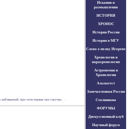
Искания и
размышления
ИСТОРИЯ
ХРОНОС
История России
История в МГУ
Слово о полку Игореве
Хронология и
парахронология
Астрономия и
Хронология
Альмагест
Запечатленная Россия
 наблюдений, при этом первые три строчки . . .
Сталиниана
ФОРУМЫ
Дискуссионный клуб
Научный форум