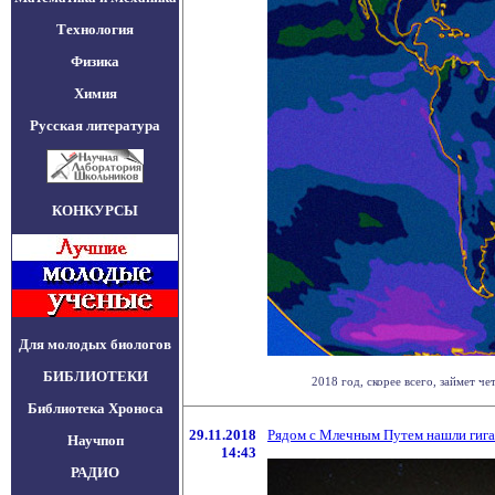
Технология
Физика
Химия
Русская литература
КОНКУРСЫ
Для молодых биологов
БИБЛИОТЕКИ
2018 год, скорее всего, займет ч
Библиотека Хроноса
29.11.2018
Рядом с Млечным Путем нашли гига
Научпоп
14:43
РАДИО