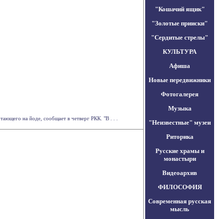
"Кошачий ящик"
"Золотые прииски"
"Сердитые стрелы"
КУЛЬТУРА
Афиша
Новые передвижники
Фотогалерея
Музыка
ающего на йоде, сообщает в четверг РКК. "В . . .
"Неизвестные" музеи
Риторика
Русские храмы и
монастыри
Видеоархив
ФИЛОСОФИЯ
Современная русская
мысль