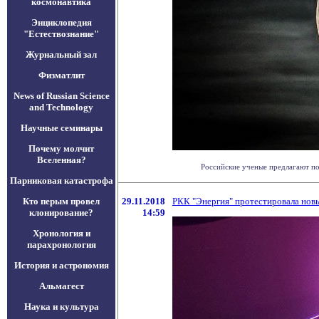
космонавтика
Энциклопедия
"Естествознание"
Журнальный зал
Физматлит
News of Russian Science
and Technology
Научные семинары
Почему молчит
Вселенная?
Российские ученые предлагают пос
Парниковая катастрофа
Кто перым провел
29.11.2018
РКК "Энергия" протестировала новы
клонирование?
14:59
Хронология и
парахронология
История и астрономия
Альмагест
Наука и культура