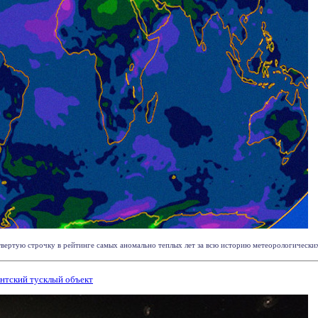
етвертую строчку в рейтинге самых аномально теплых лет за всю историю метеорологических
нтский тусклый объект