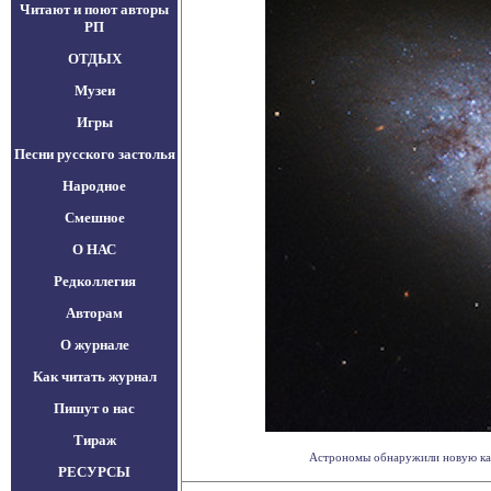
Читают и поют авторы
РП
ОТДЫХ
Музеи
Игры
Песни русского застолья
Народное
Смешное
О НАС
Редколлегия
Авторам
О журнале
Как читать журнал
Пишут о нас
Тираж
Астрономы обнаружили новую карл
РЕСУРСЫ