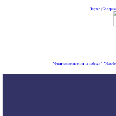
Портал
|
Содержа
"Физические явления на небесах"
|
"Неизбе