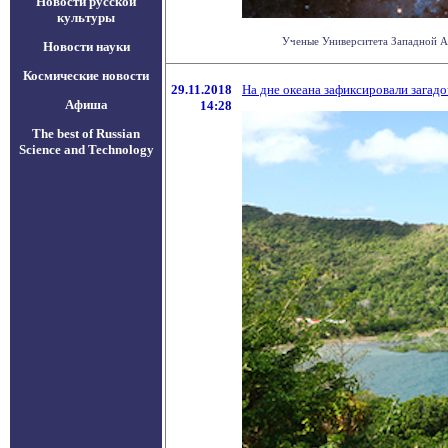
Новости русской
культуры
Ученые Университета Западной Авс
Новости науки
Космические новости
29.11.2018
На дне океана зафиксировали загад
Афиша
14:28
The best of Russian
Science and Technology