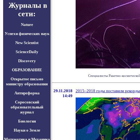
Журналы в
сети:
Nature
Успехи физических наук
New Scientist
ScienceDaily
Discovery
ОБРАЗОВАНИЕ
Специалисты Ракетно-космической 
Открытое письмо
министру образования
29.11.2018
2015–2018 годы поставили рекорды
Антиреформа
14:49
Соросовский
образовательный
журнал
Биология
Науки о Земле
Математика и Механика