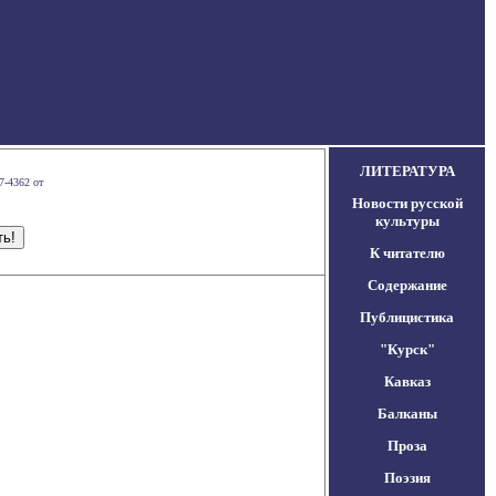
ЛИТЕРАТУРА
7-4362 от
Новости русской
культуры
К читателю
Содержание
Публицистика
"Курск"
Кавказ
Балканы
Проза
Поэзия