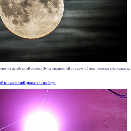
троить на обратной стороне Луны, защищенной от помех с Земли, телескоп для исследовани
й космический двигатель на йоде