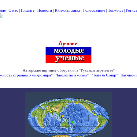
ние
|
О нас
|
Пишите
|
Новости
|
Книжная лавка
|
Голосование
|
Топ-лист
|
Регис
Авторские научные обозрения в "Русском переплете"
жность странного микромира"
|
"Биология и жизнь"
|
"Terra & Comp"
|
Научно-п
Семинары - Конференции - Симпозиумы - Конкурсы