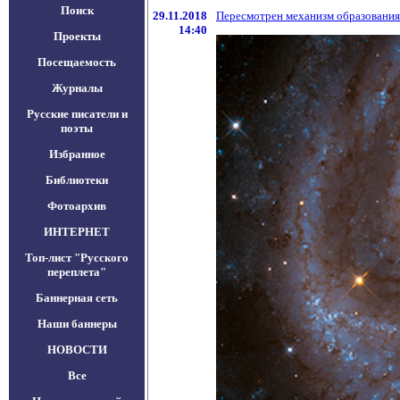
Поиск
29.11.2018
Пересмотрен механизм образования
14:40
Проекты
Посещаемость
Журналы
Русские писатели и
поэты
Избранное
Библиотеки
Фотоархив
ИНТЕРНЕТ
Топ-лист "Русского
переплета"
Баннерная сеть
Наши баннеры
НОВОСТИ
Все