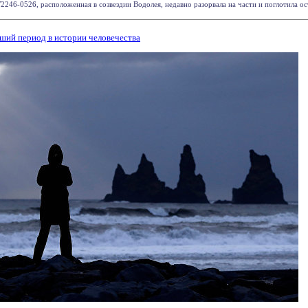
246-0526, расположенная в созвездии Водолея, недавно разорвала на части и поглотила оста
дший период в истории человечества