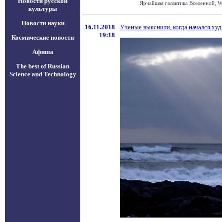
Новости русской
Ярчайшая галактика Вселенной, W2
культуры
Новости науки
16.11.2018
Ученые выяснили, когда начался ху
19:18
Космические новости
Афиша
The best of Russian
Science and Technology