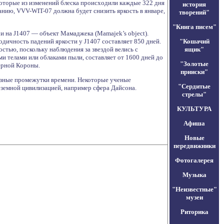
екоторые из изменений блеска происходили каждые 322 дня
история
анию, VVV-WIT-07 должна будет снизить яркость в январе,
творений"
"Книга писем"
и на J1407 — объект Мамаджека (Mamajek’s object).
дичность падений яркости у J1407 составляет 850 дней.
"Кошачий
стью, поскольку наблюдения за звездой велись с
ящик"
и телами или облаками пыли, составляет от 1600 дней до
"Золотые
верной Короны.
прииски"
 разные промежутки времени. Некоторые ученые
"Сердитые
земной цивилизацией, например сфера Дайсона.
стрелы"
КУЛЬТУРА
Афиша
Новые
передвижники
Фотогалерея
Музыка
"Неизвестные"
музеи
Риторика