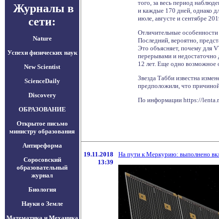
того, за весь период наблюд
Журналы в
и каждые 170 дней, однако д
июле, августе и сентябре 201
сети:
Отличительные особенности с
Nature
Последний, вероятно, предст
Это объясняет, почему для V
Успехи физических наук
перерывами и недостаточно д
12 лет. Еще одно возможное 
New Scientist
Звезда Табби известна измен
ScienceDaily
предположили, что причиной
Discovery
По информации https://lenta
ОБРАЗОВАНИЕ
Открытое письмо
министру образования
Антиреформа
19.11.2018
На пути к Меркурию: выполнено вк
Соросовский
13:39
образовательный
журнал
Биология
Науки о Земле
Математика и Механика