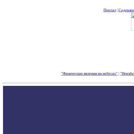
Портал
|
Содержа
"Физические явления на небесах"
|
"Неизбе