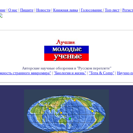
ние
|
О нас
|
Пишите
|
Новости
|
Книжная лавка
|
Голосование
|
Топ-лист
|
Регис
Авторские научные обозрения в "Русском переплете"
жность странного микромира"
|
"Биология и жизнь"
|
"Terra & Comp"
|
Научно-п
Семинары - Конференции - Симпозиумы - Конкурсы