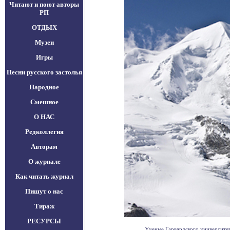
Читают и поют авторы
РП
ОТДЫХ
Музеи
Игры
Песни русского застолья
Народное
Смешное
О НАС
Редколлегия
Авторам
О журнале
Как читать журнал
Пишут о нас
Тираж
РЕСУРСЫ
Ученые Гарвардского университета