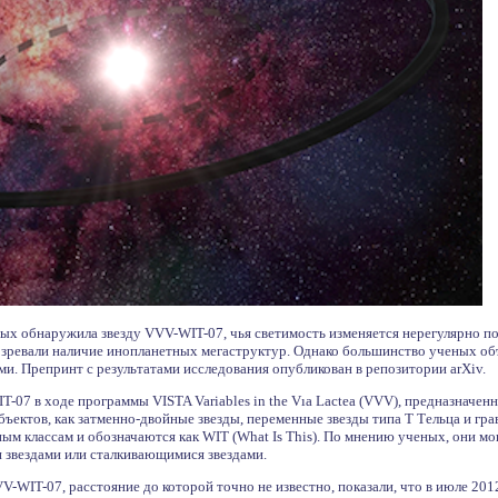
х обнаружила звезду VVV-WIT-07, чья светимость изменяется нерегулярно под
зревали наличие инопланетных мегаструктур. Однако большинство ученых об
и. Препринт с результатами исследования опубликован в репозитории arXiv.
07 в ходе программы VISTA Variables in the Vıa Lactea (VVV), предназначе
объектов, как затменно-двойные звезды, переменные звезды типа Т Тельца и г
ным классам и обозначаются как WIT (What Is This). По мнению ученых, они мо
 звездами или сталкивающимися звездами.
V-WIT-07, расстояние до которой точно не известно, показали, что в июле 201