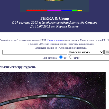
TERRA & Comp
С 07 августа 2003 года обозрение ведет Александр Семенов
До 10.07.2002 вел Кирилл Крылов
Русский переплет" зарегистрирован как СМИ.
Свидетельство
о регистрации в Министерстве печати РФ: Э
5 февраля 2001 года. При полном или частичном использовании
материалов ссылка на www.pereplet.ru обязательна.
Тип запроса:
"И"
"Или"
етными мегаструктурами»