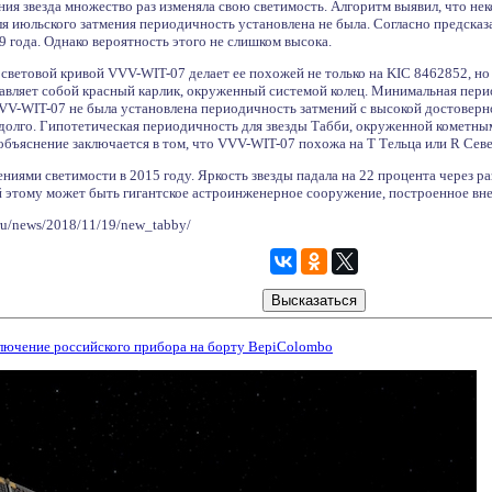
ения звезда множество раз изменяла свою светимость. Алгоритм выявил, что н
ля июльского затмения периодичность установлена не была. Согласно предсказ
9 года. Однако вероятность этого не слишком высока.
ветовой кривой VVV-WIT-07 делает ее похожей не только на KIC 8462852, но 
авляет собой красный карлик, окруженный системой колец. Минимальная перио
VV-WIT-07 не была установлена периодичность затмений с высокой достоверно
олго. Гипотетическая периодичность для звезды Табби, окруженной кометным
объяснение заключается в том, что VVV-WIT-07 похожа на Т Тельца или R Се
ениями светимости в 2015 году. Яркость звезды падала на 22 процента через
 этому может быть гигантское астроинженерное сооружение, построенное вне
.ru/news/2018/11/19/new_tabby/
лючение российского прибора на борту BepiColombo