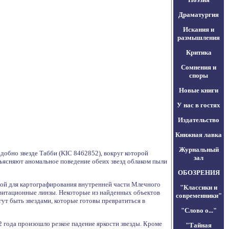
Драматургия
Искания и
размышления
Критика
Сомнения и
споры
Новые книги
У нас в гостях
Издательство
Книжная лавка
Журнальный
обно звезде Табби (KIC 8462852), вокруг которой
зал
ъясняют аномальное поведение обеих звезд облаком пыли
ОБОЗРЕНИЯ
нной для картографирования внутренней части Млечного
"Классики и
равитационные линзы. Некоторые из найденных объектов
современники"
гут быть звездами, которые готовы превратиться в
"Слово о..."
2 года произошло резкое падение яркости звезды. Кроме
"Тайная