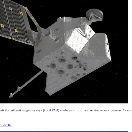
ий Российской академии наук (ИКИ РАН) сообщает о том, что на борту межпланетной станц
ечества