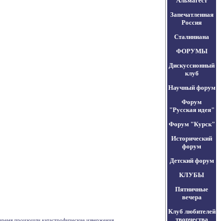
Альмагест
Запечатленная
Россия
Сталиниана
ФОРУМЫ
Дискуссионный
клуб
Научный форум
Форум
"Русская идея"
Форум "Курск"
Исторический
форум
Детский форум
КЛУБЫ
Пятничные
вечера
Клуб любителей
творчества
время произошли катастрофические извержения . . .