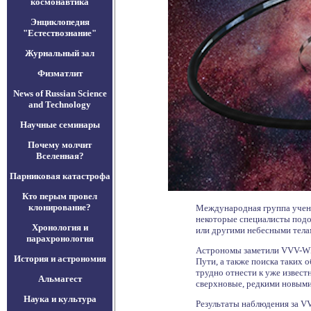
космонавтика
Энциклопедия
"Естествознание"
Журнальный зал
Физматлит
News of Russian Science
and Technology
Научные семинары
Почему молчит
Вселенная?
Парниковая катастрофа
Кто перым провел
клонирование?
Международная группа учены
некоторые специалисты подо
Хронология и
или другими небесными телам
парахронология
Астрономы заметили VVV-WIT-
История и астрономия
Пути, а также поиска таких 
трудно отнести к уже извест
Альмагест
сверхновые, редкими новыми
Наука и культура
Результаты наблюдения за VV