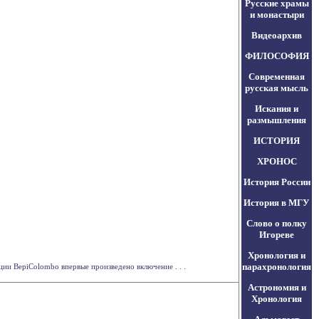
Русские храмы
и монастыри
Видеоархив
ФИЛОСОФИЯ
Современная
русская мысль
Искания и
размышления
ИСТОРИЯ
ХРОНОС
История России
История в МГУ
Слово о полку
Игореве
Хронология и
парахронология
ии BepiColombo впервые произведено включение . . .
Астрономия и
Хронология