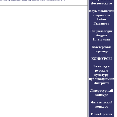
Достоевского
Клуб любителей
творчества
Гайто
Газданова
Энциклопедия
Андрея
Платонова
Мастерская
перевода
КОНКУРСЫ
За вклад в
русскую
культуру
публикациями в
Интернете
Литературный
конкурс
Читательский
конкурс
Илья-Премия