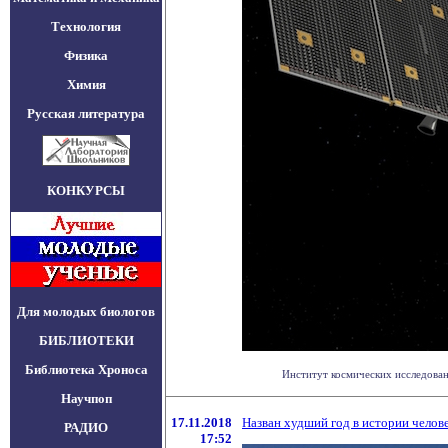
Технология
Физика
Химия
Русская литература
КОНКУРСЫ
Для молодых биологов
БИБЛИОТЕКИ
Библиотека Хроноса
Институт космических исследован
Научпоп
17.11.2018
Назван худший год в истории челов
РАДИО
17:52