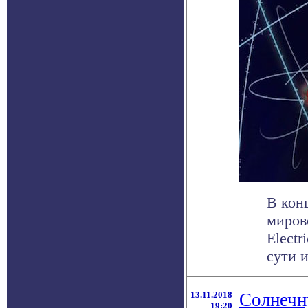
В кон
миров
Electr
сути и 
13.11.2018
Солнечн
19:20