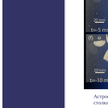
Астро
столк