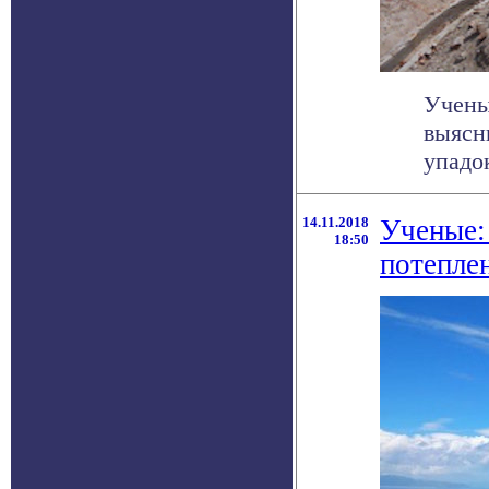
Учены
выясн
упадок
14.11.2018
Ученые:
18:50
потепле