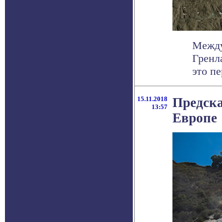
Между
Гренл
это пе
15.11.2018
Предска
13:57
Европе