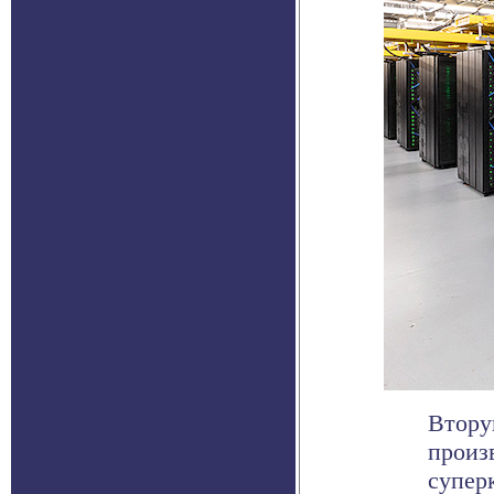
Втору
произ
супер