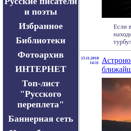
Русские писатели
и поэты
Избранное
Если 
наход
Библиотеки
турбул
Фотоархив
15.11.2018
Астроно
14:11
ИНТЕРНЕТ
ближайш
Топ-лист
"Русского
переплета"
Баннерная сеть