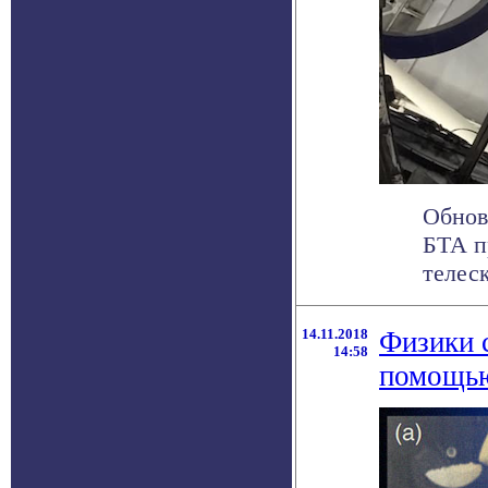
Обнов
БТА п
телеск
14.11.2018
Физики 
14:58
помощью