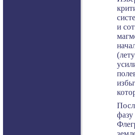
крит
сист
и со
магм
нача
(лет
усил
поле
избы
кото
Посл
фазу
Флег
земл