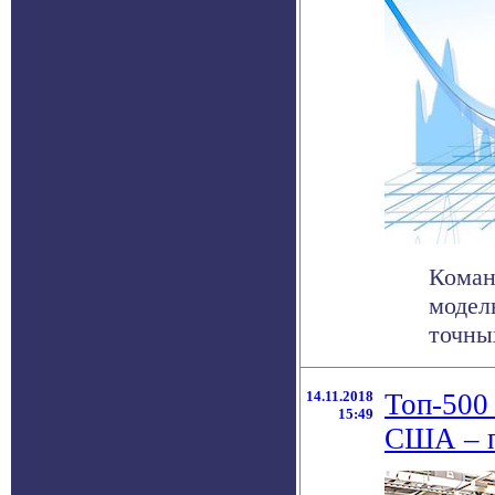
Коман
модел
точных
14.11.2018
Топ-500
15:49
США – п