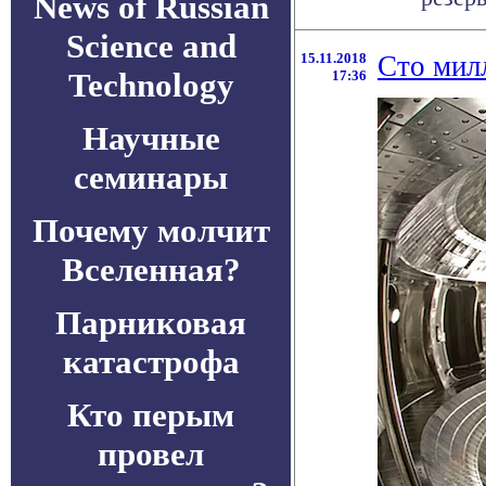
News of Russian
Science and
15.11.2018
Сто мил
Technology
17:36
Научные
семинары
Почему молчит
Вселенная?
Парниковая
катастрофа
Кто перым
провел