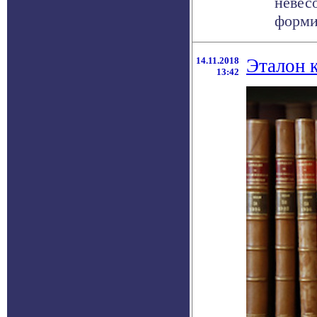
невес
формир
14.11.2018
Эталон 
13:42