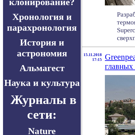
клонирование?
Разра
Хронология и
термо
парахронология
Super
сверх
История и
астрономия
15.11.2018
Greenpea
17:15
главных
Альмагест
Наука и культура
Журналы в
сети:
Nature