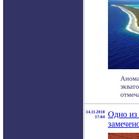
Анома
эквато
отмеча
14.11.2018
Одно из
17:04
замечен