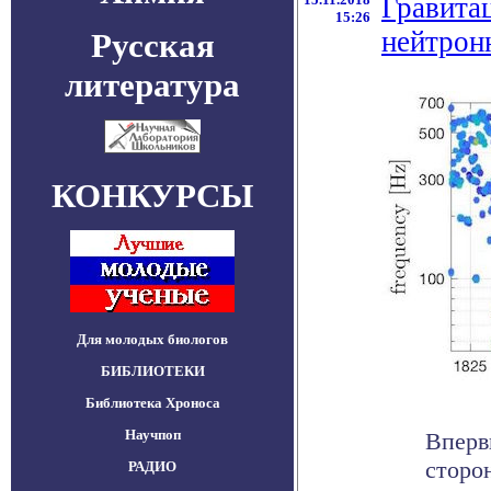
Гравита
15:26
нейтрон
Русская
литература
КОНКУРСЫ
Для молодых биологов
БИБЛИОТЕКИ
Библиотека Хроноса
Научпоп
Вперв
сторо
РАДИО