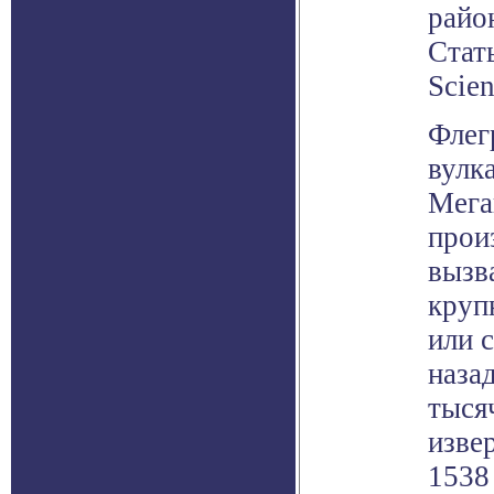
райо
Стат
Scie
Флег
вулк
Мега
прои
вызв
круп
или 
наза
тыся
изве
1538 