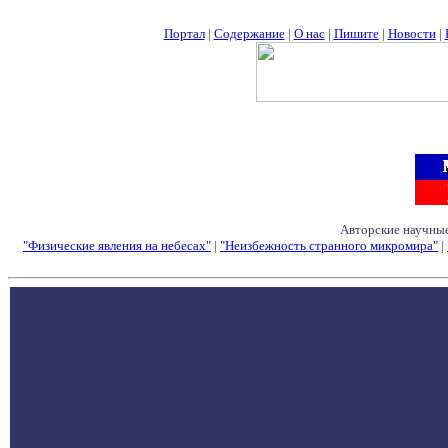
Портал
|
Содержание
|
О нас
|
Пишите
|
Новости
|
Авторские научные
"Физические явления на небесах"
|
"Неизбежность странного микромира"
|
Семинары - Конфе