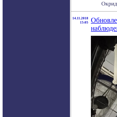
Окридж
14.11.2018
Обновле
15:05
наблюде