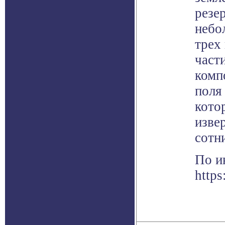
резе
небо
трех
част
комп
поля
кото
изве
сотни
По и
https