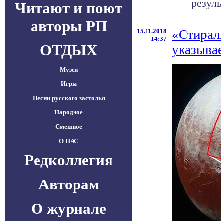
резуль
Читают и поют
авторы РП
15.11.2018
«Стирал
14:37
ОТДЫХ
указывае
Музеи
Игры
Песни русского застолья
Народное
Смешное
О НАС
Редколлегия
Авторам
О журнале