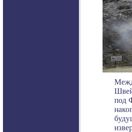
Межд
Швей
под 
нако
буду
изве