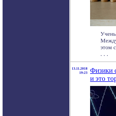
Учены
Между
этом 
. . .
13.11.2018
Физики 
19:23
и это то