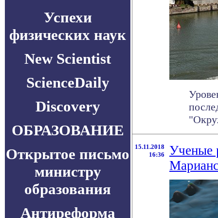
Успехи
физических наук
New Scientist
ScienceDaily
Урове
Discovery
послед
"Окруж
ОБРАЗОВАНИЕ
15.11.2018
Ученые 
Открытое письмо
16:36
Марианс
министру
образования
Антиреформа