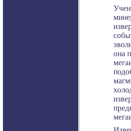
Учен
мине
изве
собы
эвол
она 
мега
подо
магм
холо
изве
пред
мега
Изве