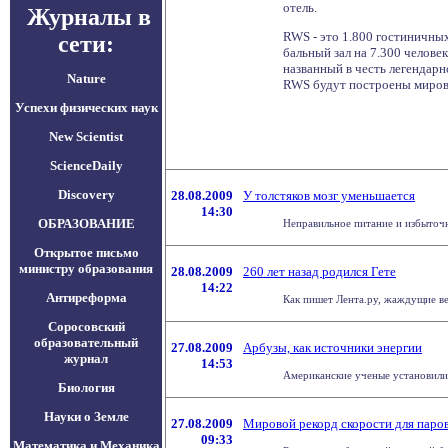
отель.
Журналы в
RWS - это 1.800 гостиничны
сети:
бальный зал на 7.300 челове
названный в честь легендарн
Nature
RWS будут построены мирово
Успехи физических наук
New Scientist
ScienceDaily
Discovery
28.08.2009
У толстяков мозг уменьшается
14:30
ОБРАЗОВАНИЕ
Неправильное питание и избыточны
Открытое письмо
министру образования
28.08.2009
260 лет назад родился Гете
14:22
Антиреформа
Как пишет Лента.ру, жаждущие вел
Соросовский
образовательный
27.08.2009
Арбузы, как источники энергии
журнал
14:53
Американские ученые установили, 
Биология
Науки о Земле
27.08.2009
Мировой рекорд скорости для паро
09:33
Математика и Механика