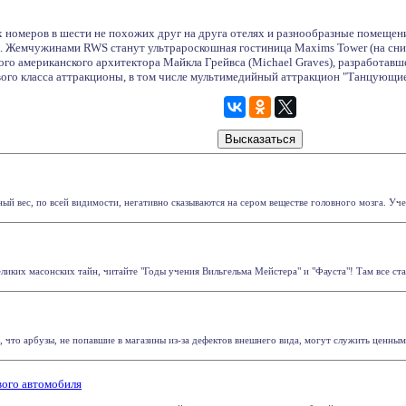
х номеров в шести не похожих друг на друга отелях и разнообразные помещен
к. Жемчужинами RWS станут ультрароскошная гостиница Maxims Tower (на сним
ого американского архитектора Майкла Грейвса (Michael Graves), разработавш
го класса аттракционы, в том числе мультимедийный аттракцион "Танцующие
й вес, по всей видимости, негативно сказываются на сером веществе головного мозга. Учен
иких масонских тайн, читайте "Годы учения Вильгельма Мейстера" и "Фауста"! Там все ста
что арбузы, не попавшие в магазины из-за дефектов внешнего вида, могут служить ценным и
вого автомобиля