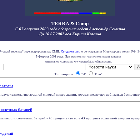
TERRA & Comp
С 07 августа 2003 года обозрение ведет Александр Семенов
До 10.07.2002 вел Кирилл Крылов
Русский переплет" зарегистрирован как СМИ.
Свидетельство
о регистрации в Министерстве печати РФ: Э
5 февраля 2001 года. При полном или частичном использовании
материалов ссылка на www.pereplet.ru обязательна.
Тип запроса:
"И"
"Или"
е атомы
новую технологию атомной силовой микроскопии, которая позволяет добиваться беспрецедент
солнечных батарей
тивности солнечных батарей - 43 процента (то есть 43 процента солнечной энергии превра
уждений