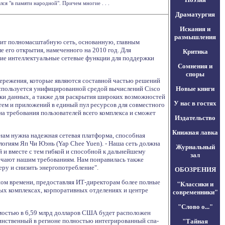
я "в памяти народной". Причем многие . . .
Драматургия
Искания и
размышления
роит полномасштабную сеть, основанную, главным
е его открытия, намеченного на 2010 год. Для
Критика
е интеллектуальные сетевые функции для поддержки
Сомнения и
споры
бережения, которые являются составной частью решений
оспользуется унифицированной средой вычислений Cisco
Новые книги
тки данных, а также для раскрытия широких возможностей
У нас в гостях
ем и приложений в единый пул ресурсов для совместного
а требования пользователей всего комплекса и сможет
Издательство
Книжная лавка
нам нужна надежная сетевая платформа, способная
огиям Яп Чи Юэнь (Yap Chee Yuen). - Наша сеть должна
Журнальный
 и вместе с тем гибкой и способной к дальнейшему
зал
ечают нашим требованиям. Нам понравилась также
ру и снизить энергопотребление".
ОБОЗРЕНИЯ
ьном времени, предоставляя ИТ-директорам более полные
"Классики и
чных комплексах, корпоративных отделениях и центре
современники"
"Слово о..."
имостью в 6,59 млрд долларов США будет расположен
динственный в регионе полностью интегрированный спа-
"Тайная