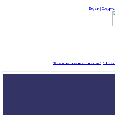
Портал
|
Содержа
"Физические явления на небесах"
|
"Неизбе