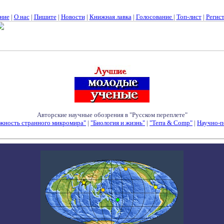
ние
|
О нас
|
Пишите
|
Новости
|
Книжная лавка
|
Голосование
|
Топ-лист
|
Регис
Авторские научные обозрения в "Русском переплете"
жность странного микромира"
|
"Биология и жизнь"
|
"Terra & Comp"
|
Научно-п
Семинары - Конференции - Симпозиумы - Конкурсы