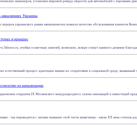
итанских инженеров, установил мировой рекорд скорости для автомобилей с паровыми двиг
 авиалиниях Украины
з лидеров украинского рынка авиаперевозок повысил качество обслуживания клиентов Ко
стенах и крышах
.3dnews.ru, ячейки солнечных панелей, возможно, вскоре станут намного дешевле благодаря
но естественный процесс адаптации машин их создателями к социальной среде, вызванный 
оэнергию из канализации
еремонии открытия IX Московского международного салона инноваций и инвестиций предл
шки - так переводится с латыни название этой части кишечника - наука ХХ века считала руд