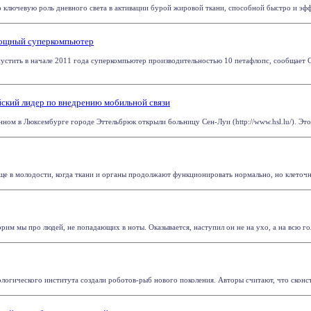
о ключевую роль дневного света в активации бурой жировой ткани, способной быстро и эффе
 мощный суперкомпьютер
пустить в начале 2011 года суперкомпьютер производительностью 10 петафлопс, сообщает
йский лидер по внедрению мобильной связи
ном в Люксембурге городе Эттельбрюк открыли больницу Сен-Луи (http://www.hsl.lu/). Этот
ще в молодости, когда ткани и органы продолжают функционировать нормально, но клеточны
орим мы про людей, не попадающих в ноты. Оказывается, наступил он не на ухо, а на всю гол
логического института создали роботов-рыб нового поколения. Авторы считают, что сконст