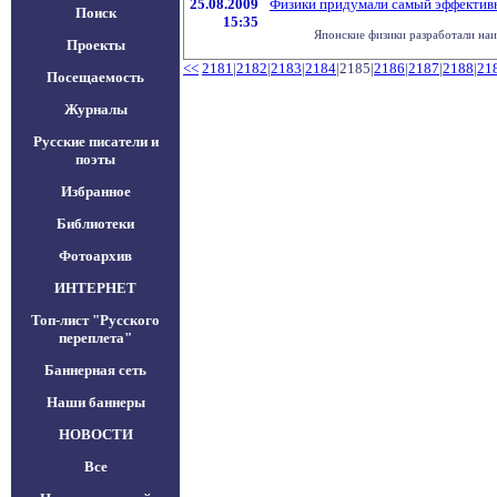
25.08.2009
Физики придумали самый эффектив
Поиск
15:35
Японские физики разработали наи
Проекты
<<
2181
|
2182
|
2183
|
2184
|2185|
2186
|
2187
|
2188
|
21
Посещаемость
Журналы
Русские писатели и
поэты
Избранное
Библиотеки
Фотоархив
ИНТЕРНЕТ
Топ-лист "Русского
переплета"
Баннерная сеть
Наши баннеры
НОВОСТИ
Все