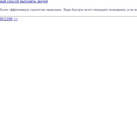
ный способ выгонять людей
более эффективную стратегию эвакуации. Люди быстрее всего покидают помещение, если возл
89
|
2190
>>