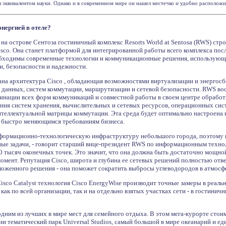
эквивалентом науки. Однако и в современном мире он нашел местечко и удобно расположилс
нергией в отеле?
на острове Сентоза гостиничный комплекс Resorts World at Sentosa (RWS) ст
sco. Она станет платформой для интегрированной работы всего комплекса посл
ходимы современные технологии и коммуникационные решения, использующи
и, безопасности и надежности.
ана архитектура Cisco , обладающая возможностями виртуализации и энергос
и данных, систем коммутации, маршрутизации и сетевой безопасности. RWS в
динации всех форм коммуникаций и совместной работы в своем центре обрабо
ния систем хранения, вычислительных и сетевых ресурсов, операционных сист
теллектуальной матрицы коммутации. Эта среда будет оптимально настроена н
 быстро меняющимся требованиям бизнеса.
нформационно-технологическую инфраструктуру небольшого города, поэтому 
ые задачи, - говорит старший вице-президент RWS по информационным технол
0 тысяч оконечных точек. Это значит, что она должна быть достаточно мощной
мент. Репутация Cisco, широта и глубина ее сетевых решений полностью отв
ложенного решения - она поможет сократить выбросы углеводородов в атмосфе
isco Catalyst технология Cisco EnergyWise производит точные замеры в реал
как по всей организации, так и на отдельно взятых участках сети - в гостини
одним из лучших в мире мест для семейного отдыха. В этом мега-курорте сто
и тематический парк Universal Studios, самый большой в мире океанарий и е