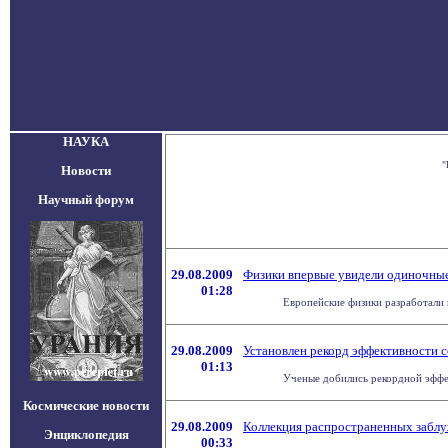
НАУКА
"
Новости
Научный форум
29.08.2009
Физики впервые увидели одиночны
01:28
Европейские физики разработали 
29.08.2009
Установлен рекорд эффективности 
01:13
Ученые добились рекордной эффек
Космические новости
29.08.2009
Коллекция распространенных забл
Энциклопедия
00:33