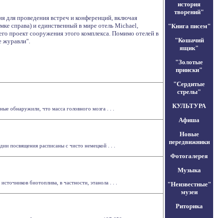
история
творений"
ия для проведения встреч и конференций, включая
ке справа) и единственный в мире отель Michael,
"Книга писем"
его проект сооружения этого комплекса. Помимо отелей в
"Кошачий
 журавли".
ящик"
"Золотые
прииски"
"Сердитые
стрелы"
КУЛЬТУРА
ые обнаружили, что масса головного мозга . . .
Афиша
Новые
передвижники
дии посвящения расписаны с чисто немецкой . . .
Фотогалерея
Музыка
сточников биотоплива, в частности, этанола . . .
"Неизвестные"
музеи
Риторика