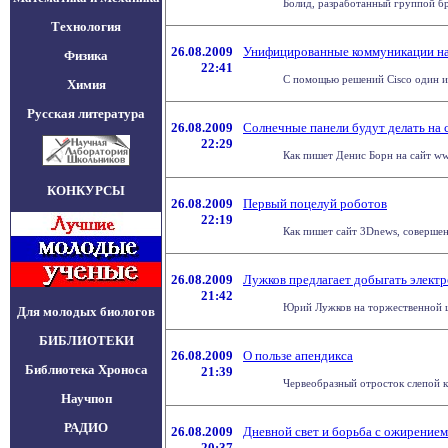
Болид, разработанный группой бр
Технология
26.08.2009
Унифицированные коммуникации на
Физика
22:41
С помощью решений Cisco один и
Химия
Русская литература
26.08.2009
Солнечные панели будут делать на 
22:29
Как пишет Денис Борн на сайт www
КОНКУРСЫ
26.08.2009
Первый поцелуй роботов
22:19
Как пишет сайт 3Dnews, совершен
26.08.2009
Лужков предлагает добыгать электр
21:42
Юрий Лужков на торжественной ц
Для молодых биологов
БИБЛИОТЕКИ
26.08.2009
О пользе апендикса
Библиотека Хроноса
21:39
Червеобразный отросток слепой ки
Научпоп
РАДИО
26.08.2009
Дневной свет и борьба с ожирением
20:37