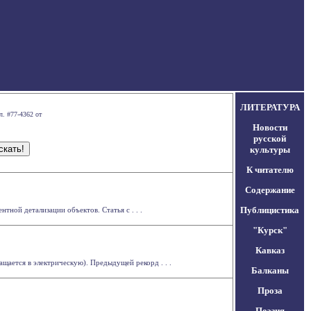
ЛИТЕРАТУРА
л. #77-4362 от
Новости
русской
культуры
К читателю
Содержание
Публицистика
ной детализации объектов. Статья с . . .
"Курск"
Кавказ
щается в электрическую). Предыдущей рекорд . . .
Балканы
Проза
Поэзия