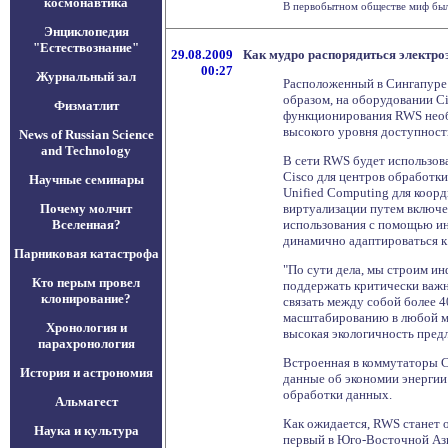
космонавтика
В первобытном обществе миф был 
Энциклопедия
"Естествознание"
29.08.2009
Как мудро распорядиться электроэ
00:27
Журнальный зал
Расположенный в Сингапуре 
образом, на оборудовании Ci
Физматлит
функционирования RWS необ
высокого уровня доступност
News of Russian Science
and Technology
В сети RWS будет использов
Cisco для центров обработк
Научные семинары
Unified Computing для коор
Почему молчит
виртуализации путем включе
Вселенная?
использования с помощью ин
динамично адаптироваться к
Парниковая катастрофа
"По сути дела, мы строим и
Кто перым провел
поддержать критически важн
клонирование?
связать между собой более 4
масштабированию в любой мо
Хронология и
высокая экологичность пред
парахронология
Встроенная в коммутаторы C
История и астрономия
данные об экономии энергии 
обработки данных.
Альмагест
Как ожидается, RWS станет 
Наука и культура
первый в Юго-Восточной Ази