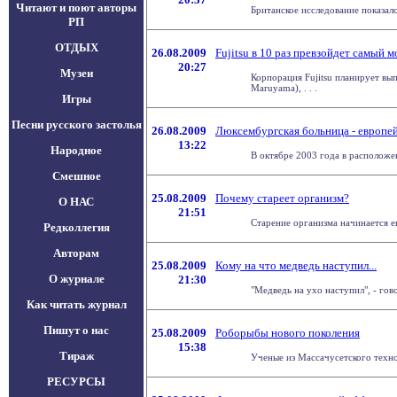
Читают и поют авторы
Британское исследование показал
РП
ОТДЫХ
26.08.2009
Fujitsu в 10 раз превзойдет самый
20:27
Музеи
Корпорация Fujitsu планирует вы
Maruyama), . . .
Игры
Песни русского застолья
26.08.2009
Люксембургская больница - европе
13:22
Народное
В октябре 2003 года в расположен
Смешное
25.08.2009
Почему стареет организм?
О НАС
21:51
Старение организма начинается е
Редколлегия
Авторам
25.08.2009
Кому на что медведь наступил...
О журнале
21:30
"Медведь на ухо наступил", - гов
Как читать журнал
Пишут о нас
25.08.2009
Роборыбы нового поколения
15:38
Тираж
Ученые из Массачусетского техно
РЕСУРСЫ