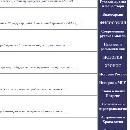
ателями, побив предыдущее достижение в 127,659 . . .
Русские храмы
и монастыри
Видеоархив
ФИЛОСОФИЯ
мпания <Международные Авиалинии Украины> (<МАУ>) . . .
Современная
русская мысль
Искания и
 "чернилам" из наночастиц, которые позволят . . .
размышления
ИСТОРИЯ
ХРОНОС
характером будущих делегируемых им прикладных . . .
История России
История в МГУ
ожил свое решение проблемы восполнения . . .
Слово о полку
Игореве
Хронология и
парахронология
иментом, то есть потерявшим смысл этапом . . .
Астрономия и
Хронология