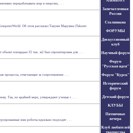
Альмагест
ктивно перерабатывать жир в энергию, . . .
Запечатленная
Россия
Сталиниана
 ComputerWorld. Об этом рассказал Такуми Маруяма (Takumi
ФОРУМЫ
Дискуссионный
клуб
 объект площадью 32 тыс. м2 был спроектирован для . . .
Научный форум
Форум
"Русская идея"
Форум "Курск"
е процессы, отвечающие за сопротивление . . .
Исторический
форум
Детский форум
ову. Так, по крайней мере, утверждают ученые с . . .
КЛУБЫ
Пятничные
вечера
руированные ими роботы идеально подходят . . .
Клуб любителей
творчества