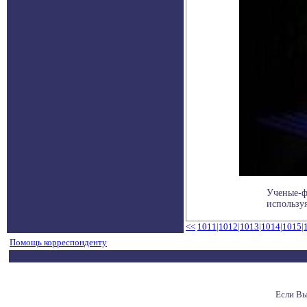
Ученые-ф
используя
<<
1011
|
1012
|
1013
|
1014
|
1015
|
Помощь корреспонденту
Если Вы