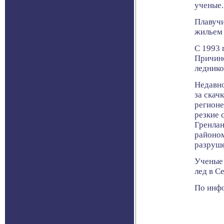
ученые.
Плавучи
жильем
С 1993 
Причино
леднико
Недавно
за скач
регионе
резкие 
Гренлан
районом
разруше
Ученые 
лед в С
По инфо