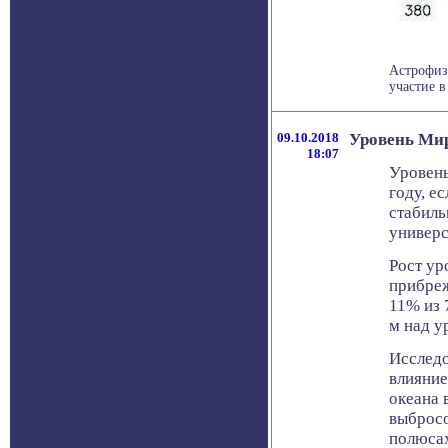
Астрофиз
участие в
09.10.2018
Уровень Мир
18:07
Уровень
году, е
стабиль
универс
Рост ур
прибреж
11% из 
м над у
Исследо
влияние
океана 
выбросо
полюсах