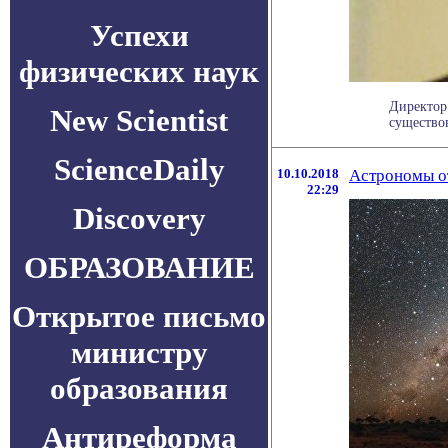
Успехи
физических наук
Директор
New Scientist
существов
ScienceDaily
10.10.2018
Астрономы о
22:29
Discovery
ОБРАЗОВАНИЕ
Открытое письмо
министру
образования
Антиреформа