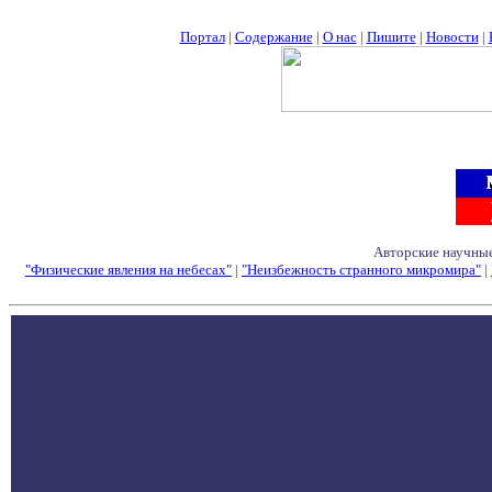
Портал
|
Содержание
|
О нас
|
Пишите
|
Новости
|
Авторские научные
"Физические явления на небесах"
|
"Неизбежность странного микромира"
|
Семинары - Конфе