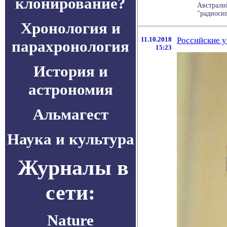
клонирование?
Австрали
"радиосиг
Хронология и
11.10.2018
Российские у
парахронология
15:23
История и
астрономия
Альмагест
Наука и культура
Журналы в
сети:
Nature