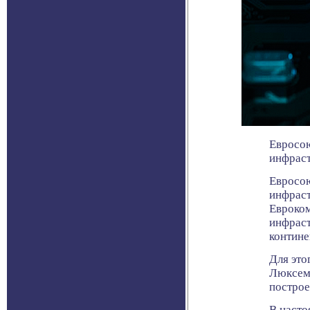
Евросою
инфрас
Евросою
инфраст
Евроком
инфрас
контине
Для это
Люксемб
построе
В насто