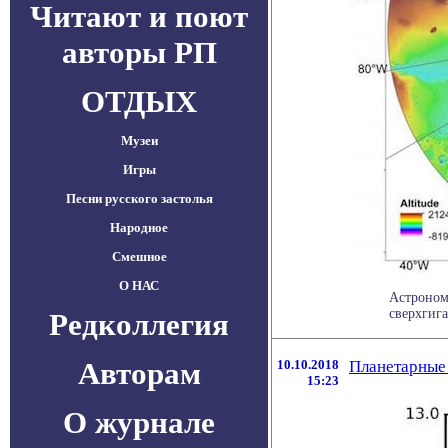
Читают и поют
авторы РП
ОТДЫХ
Музеи
Игры
Песни русского застолья
Народное
Смешное
О НАС
Астроном
сверхгига
Редколлегия
Авторам
10.10.2018
Планетарные 
15:23
О журнале