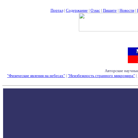
Портал
|
Содержание
|
О нас
|
Пишите
|
Новости
|
Авторские научные
"Физические явления на небесах"
|
"Неизбежность странного микромира"
|
Семинары - Конфе