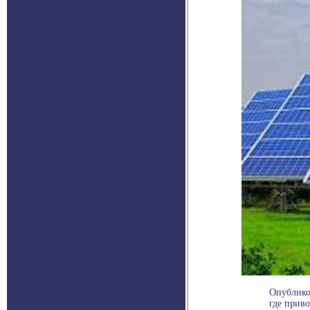
Опублико
где приво