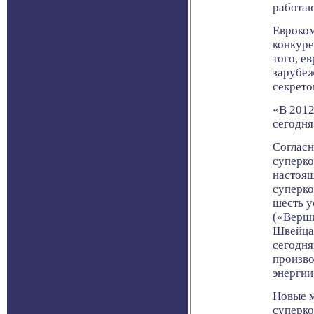
работаю
Евроком
конкуре
того, е
зарубе
секрето
«В 2012
сегодня
Согласн
суперко
настоящ
суперко
шесть у
(«Верши
Швейцар
сегодня
произво
энергии
Новые 
суперко