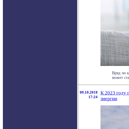
Вряд ли к
может ста
09.10.2018
К 2023 году 
17:24
энергии