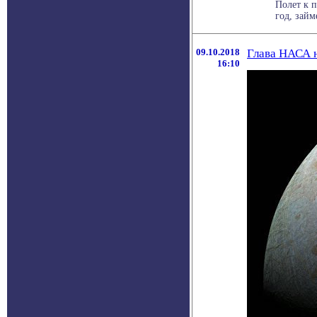
Полет к 
год, займ
09.10.2018
Глава НАСА н
16:10