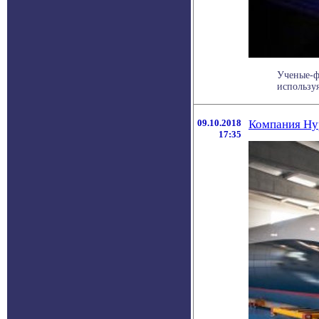
Ученые-ф
используя
09.10.2018
Компания Hyp
17:35