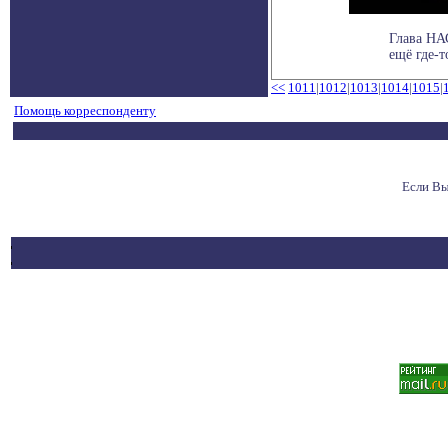
Глава НА
ещё где-т
<<
1011
|
1012
|
1013
|
1014
|
1015
|
Помощь корреспонденту
Если Вы