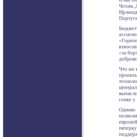
Чехия, 
Ирланди
Португа
Бюджет 
ассигно
«Горизо
взносов
«за бор
доброво
Что же 
проекта
техноло
централ
вычисли
гонке у
Однако 
позволи
европей
пятерку
поддерж