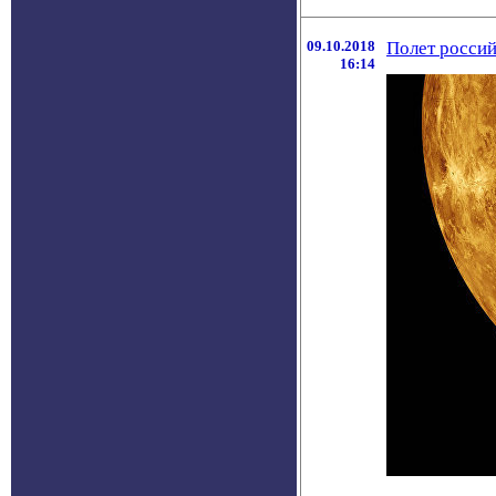
09.10.2018
Полет россий
16:14