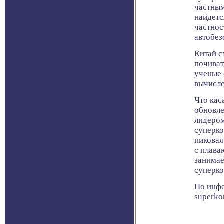
частным
найдетс
частнос
автобез
Китай с
почиват
ученые 
вычисле
Что кас
обновле
лидером
суперко
пиковая
с плава
занимае
суперко
По инфо
superko