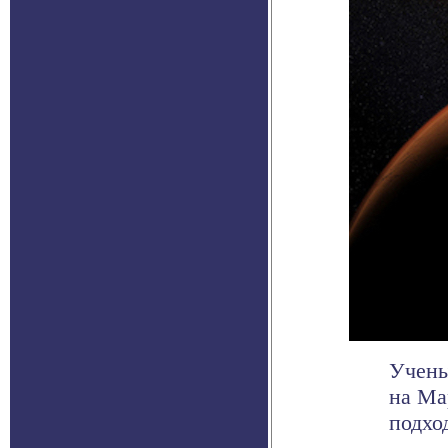
Учены
на Ма
подхо