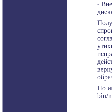
- Вн
днев
Полу
спро
согл
утих
испр
дейс
верн
обра
По и
bin/