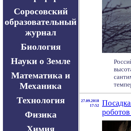
Соросовский
образовательный
журнал
Биология
Науки о Земле
Росси
высот
Математика и
санти
Механика
темпер
Технология
27.09.2018
Посадка
17:52
роботов
Физика
Химия