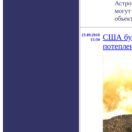
Астро
могут
объек
25.09.2018
США буд
15:50
потепле