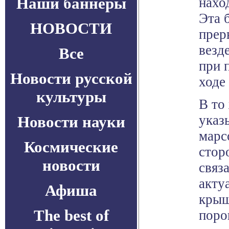
Наши баннеры
нахо
Эта 
НОВОСТИ
прер
везд
Все
при 
Новости русской
ходе
культуры
В то
указ
Новости науки
марс
Космические
стор
новости
связ
акту
Афиша
крыш
The best of
поро