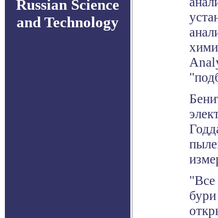
анал
Russian Science
уста
and Technology
анал
хими
Anal
"под
Бени
элек
Годд
пыле
изме
"Все
бури
откр