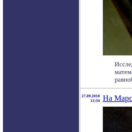
Иссле
матем
равноб
27.09.2018
На Марс
12:34