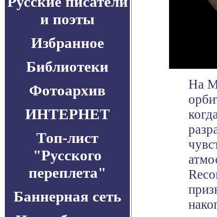
Русские писатели
и поэты
Избранное
Библиотеки
На М
Фотоархив
орби
ИНТЕРНЕТ
когд
разр
Топ-лист
чувс
"Русского
атмо
переплета"
Reco
приз
Баннерная сеть
нако