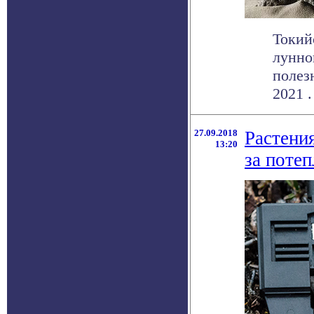
Токий
лунно
полез
2021 . 
27.09.2018
Растения
13:20
за поте