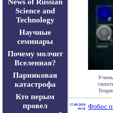
News of Russian
Science and
Technology
Научные
семинары
Почему молчит
Вселенная?
Парниковая
Учены
катастрофа
гипот
Теори
Кто перым
провел
27.09.2018
Фобос о
18:34