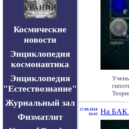
Космические
новости
Энциклопедия
космонавтика
Энциклопедия
Учены
гипот
"Естествознание"
Теори
Журнальный зал
27.09.2018
На БАК 
Физматлит
18:43