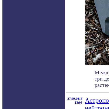
Между
три д
растен
27.09.2018
Астроно
13:03
нейтрон