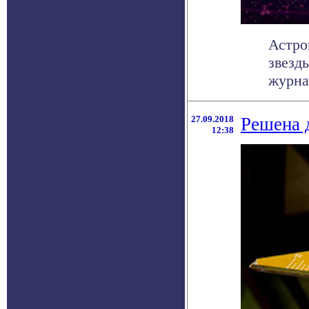
Астро
звезд
журнал
27.09.2018
Решена 
12:38