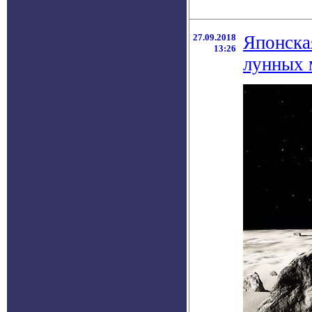
27.09.2018
Японска
13:26
лунных 