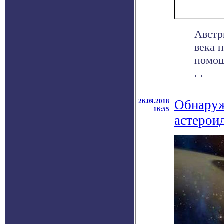
Австр
века 
помощ
. .
26.09.2018
Обнаруж
16:55
астерои