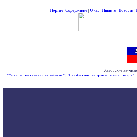
Портал
|
Содержание
|
О нас
|
Пишите
|
Новости
|
Авторские научные
"Физические явления на небесах"
|
"Неизбежность странного микромира"
|
Семинары - Конфе