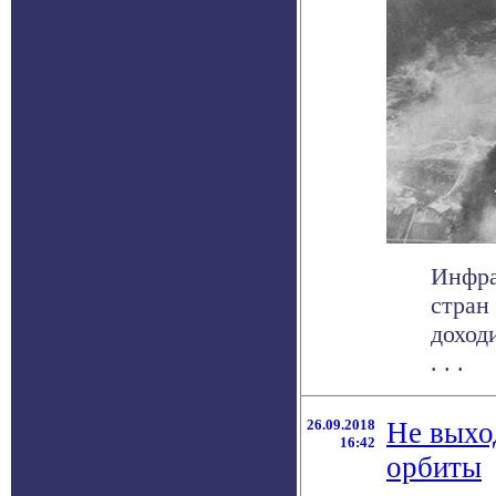
Инфра
стран
доход
. . .
26.09.2018
Не выхо
16:42
орбиты