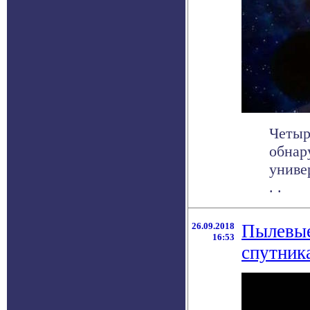
Четыр
обнар
униве
. .
26.09.2018
Пылевые
16:53
спутник