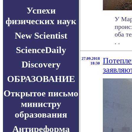
Успехи
У Мар
физических наук
проис
New Scientist
оба т
. .
ScienceDaily
27.09.2018
Потепле
Discovery
18:30
заявляю
ОБРАЗОВАНИЕ
Открытое письмо
министру
образования
Антиреформа