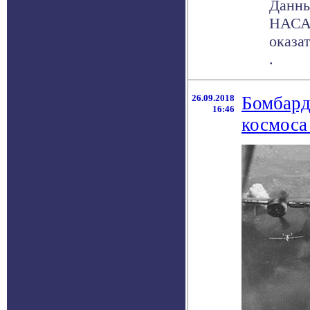
Данны
НАСА 
оказа
.
26.09.2018
Бомбард
16:46
космоса