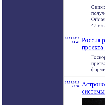
Снимо
получ
Orbit
47 на .
26.09.2018
Россия 
14:49
проекта
Госко
претв
форми
25.09.2018
Астроно
22:34
системы