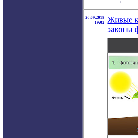
.
26.09.2018
Живые к
19:02
законы 