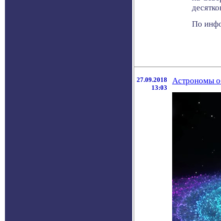
десятко
По инфо
27.09.2018
Астрономы о
13:03