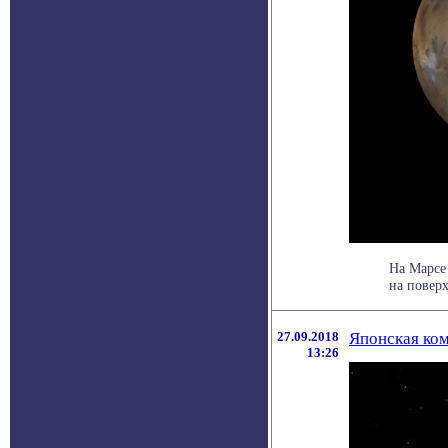
На Марсе 
на поверх
27.09.2018
Японская ком
13:26