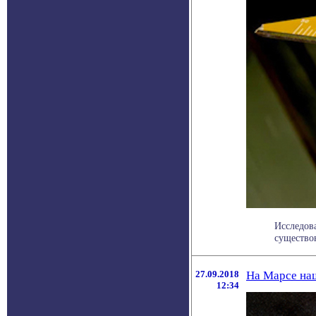
Исследов
существов
27.09.2018
На Марсе на
12:34