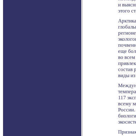
и выясн
этого с
Арктика
глобаль
регионе
эколого
почвенн
еще бол
во всем
привлек
состав 
виды из
Междуна
темпера
117 экс
всему м
России.
биологи
экосист
Признак