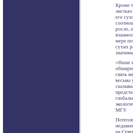
Кроме т
листьях
его сух
соотнош
росло, 
взаимоо
мере по
сухих р
значимы
«Наше и
обширно
связь м
весьма 
сказыва
предста
глобаль
экологи
МГУ.
Потепле
недавно
на Севе