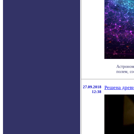
Астроном
полем, со
27.09.2018
Решена древн
12:38