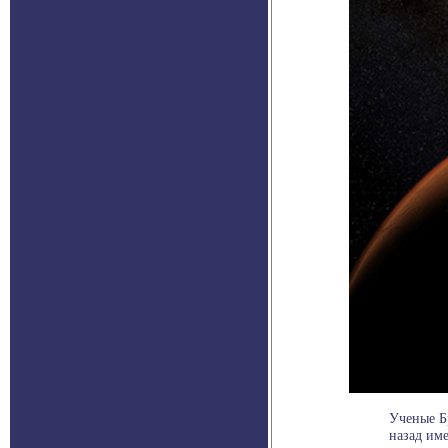
Ученые Б
назад име