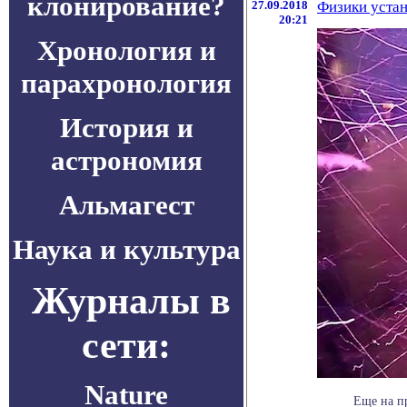
клонирование?
27.09.2018
Физики устан
20:21
Хронология и
парахронология
История и
астрономия
Альмагест
Наука и культура
Журналы в
сети:
Nature
Еще на п