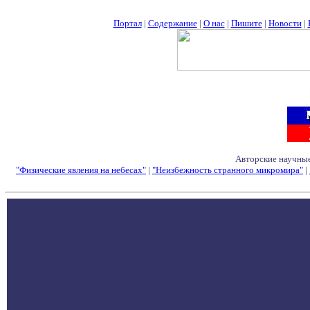
Портал
|
Содержание
|
О нас
|
Пишите
|
Новости
|
Авторские научные
"Физические явления на небесах"
|
"Неизбежность странного микромира"
|
Семинары - Конфе