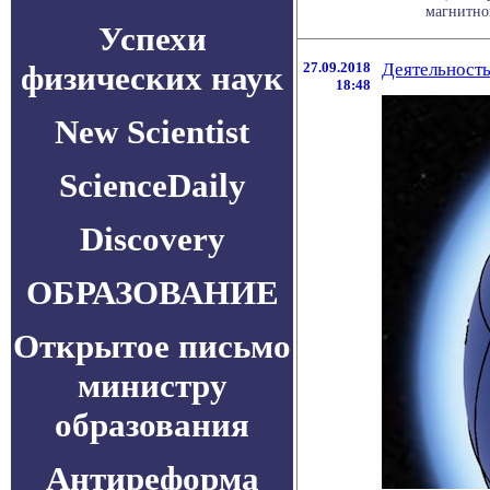
магнитног
Успехи
физических наук
27.09.2018
Деятельность
18:48
New Scientist
ScienceDaily
Discovery
ОБРАЗОВАНИЕ
Открытое письмо
министру
образования
Антиреформа