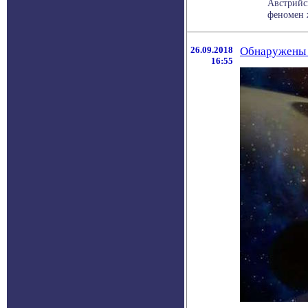
Австрийс
феномен 
26.09.2018
Обнаружены 
16:55