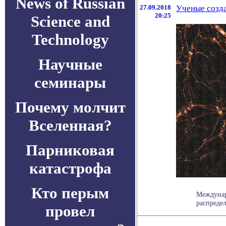
News of Russian
27.09.2018
Ученые созд
20:25
Science and
Technology
Научные
семинары
Почему молчит
Вселенная?
Парниковая
катастрофа
Кто перым
Междунар
распредел
провел