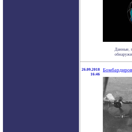
Данные, 
обнаружив
26.09.2018
Бомбардиров
16:46