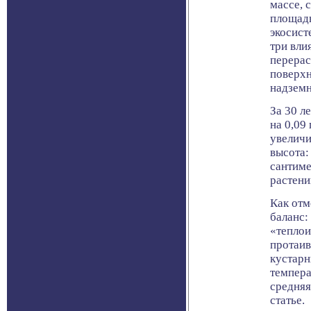
массе, 
площадь
экосист
три вли
перерас
поверхн
надземн
За 30 л
на 0,09
увеличи
высота:
сантиме
растени
Как отм
баланс:
«теплои
протаив
кустарн
темпера
средняя
статье.