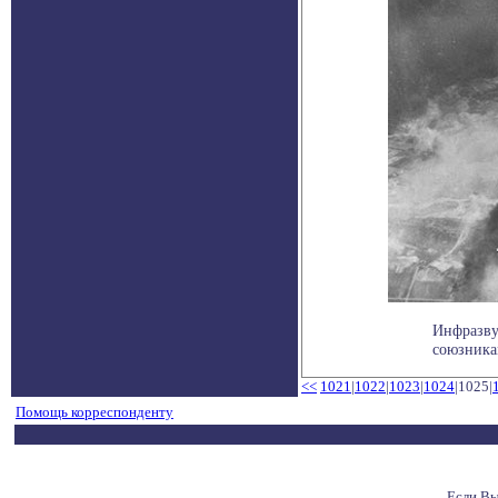
Инфразву
союзникам
<<
1021
|
1022
|
1023
|
1024
|1025|
Помощь корреспонденту
Если Вы