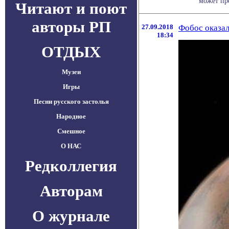
может пр
Читают и поют
авторы РП
27.09.2018
Фобос оказал
18:34
ОТДЫХ
Музеи
Игры
Песни русского застолья
Народное
Смешное
О НАС
Редколлегия
Авторам
О журнале