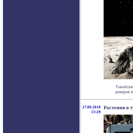
Токийски
роверов в
27.09.2018
Растения в т
13:20