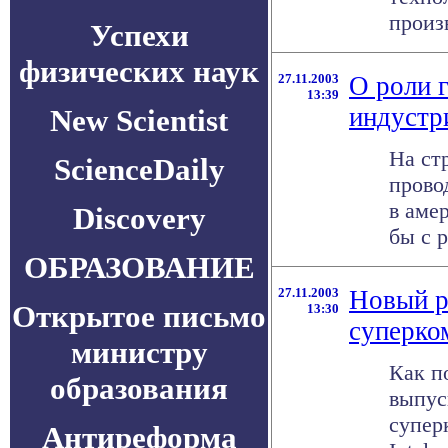
произ
Успехи
физических наук
27.11.2003
О роли 
13:39
индустр
New Scientist
На ст
ScienceDaily
прово
в аме
Discovery
бы с р
ОБРАЗОВАНИЕ
27.11.2003
Новый р
Открытое письмо
13:30
суперко
министру
Как п
образования
выпус
супер
Антиреформа