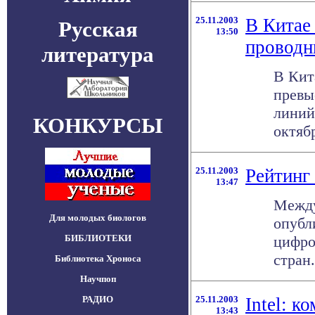
25.11.2003
В Китае
Русская
13:50
проводн
литература
В Кит
превы
линий
КОНКУРСЫ
октябр
25.11.2003
Рейтинг
13:47
Между
Для молодых биологов
опубл
БИБЛИОТЕКИ
цифро
стран.
Библиотека Хроноса
Научпоп
РАДИО
25.11.2003
Intel: 
13:43