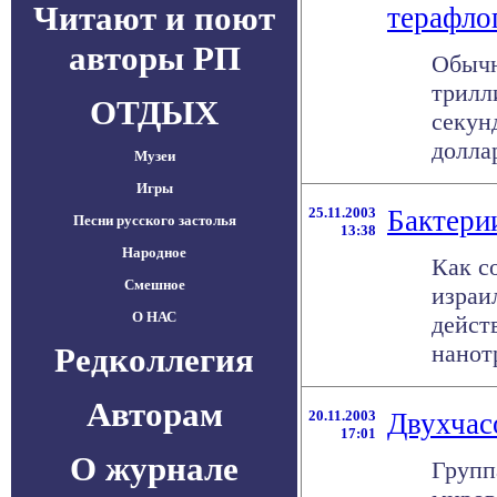
Читают и поют
терафлоп
авторы РП
Обычн
трилл
ОТДЫХ
секун
доллар
Музеи
Игры
25.11.2003
Бактери
Песни русского застолья
13:38
Народное
Как с
Смешное
израи
О НАС
дейст
нанот
Редколлегия
Авторам
20.11.2003
Двухчас
17:01
О журнале
Групп