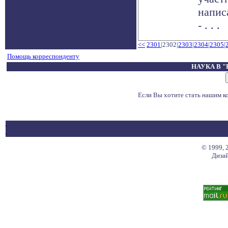
напис
- . . .
<<
2301
|2302|
2303
|
2304
|
2305
|
Помощь корреспонденту
НАУКА В 
Если Вы хотите стать нашим 
© 1999, 
Дизай