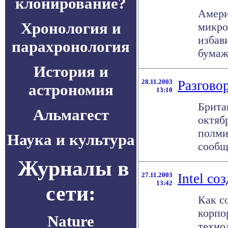
клонирование?
Амери
Хронология и
микро
избав
парахронология
бумаж
История и
28.11.2003
Разгово
астрономия
13:10
Брита
Альмагест
октяб
полми
Наука и культура
сообщи
Журналы в
27.11.2003
Intel со
13:42
сети:
Как с
корпор
Nature
техно