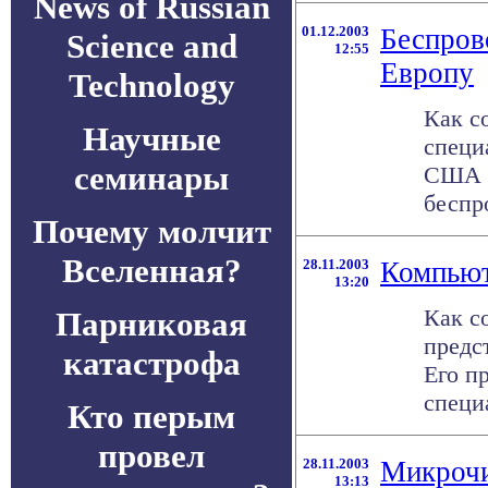
News of Russian
01.12.2003
Беспров
Science and
12:55
Европу
Technology
Как с
Научные
специ
семинары
США л
беспро
Почему молчит
Вселенная?
28.11.2003
Компьют
13:20
Как с
Парниковая
предс
катастрофа
Его п
специ
Кто перым
провел
28.11.2003
Микрочи
13:13