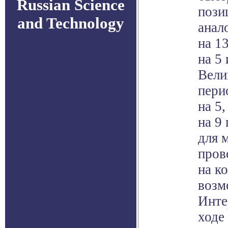
Russian Science
пози
and Technology
анал
на 1
на 5
Вели
пери
на 5
на 9
для 
пров
на к
возм
Инте
ходе