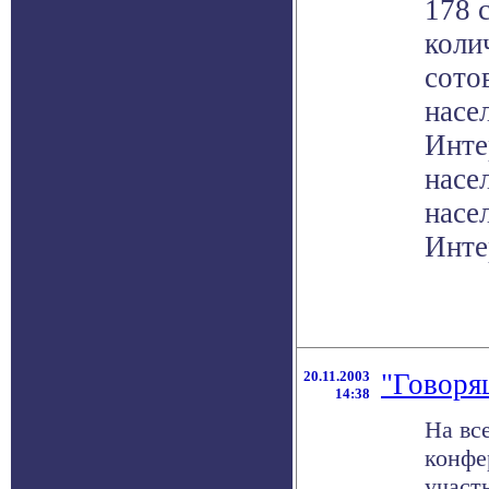
178 
коли
сото
насе
Инте
насе
насе
Инте
20.11.2003
"Говоря
14:38
На вс
конфе
участ