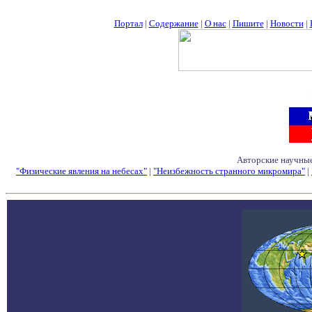
Портал
|
Содержание
|
О нас
|
Пишите
|
Новости
|
Авторские научные
"Физические явления на небесах"
|
"Неизбежность странного микромира"
|
Семинары - Конфе