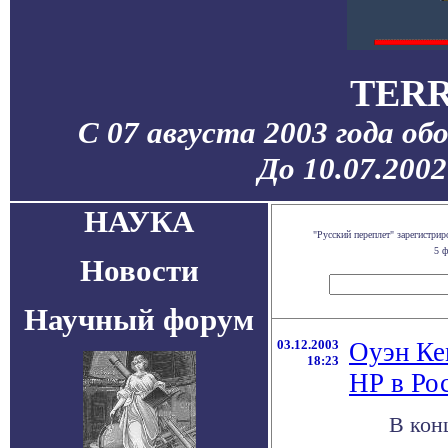
TERR
С 07 августа 2003 года об
До 10.07.200
НАУКА
"Русский переплет" зарегистр
5 ф
Новости
Научный форум
03.12.2003
Оуэн Ке
18:23
НР в Ро
В кон