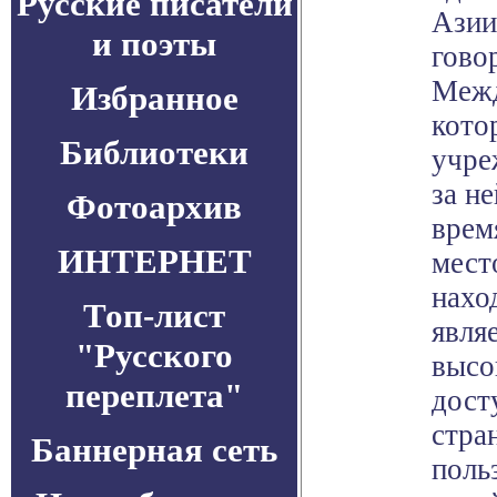
Русские писатели
Азии
и поэты
гово
Межд
Избранное
кото
Библиотеки
учре
за н
Фотоархив
врем
ИНТЕРНЕТ
мест
нахо
Топ-лист
явля
"Русского
высо
переплета"
дост
стра
Баннерная сеть
поль