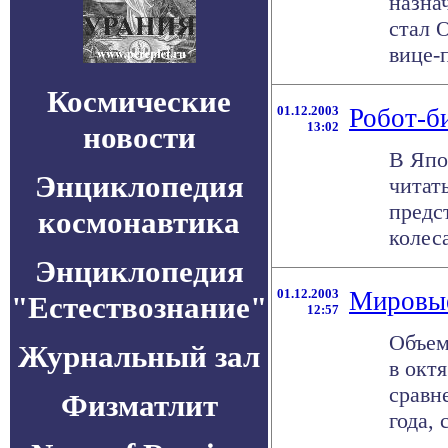
назна
стал 
вице-п
Космические
01.12.2003
Робот-б
13:02
новости
В Япо
Энциклопедия
читать
предс
космонавтика
колес
Энциклопедия
01.12.2003
Мировые
"Естествознание"
12:57
Объем
Журнальный зал
в октя
сравн
Физматлит
года, 