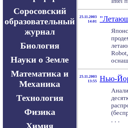
Intel 
Соросовский
25.11.2003
"Летающ
образовательный
14:01
журнал
Японс
проде
Биология
летаю
Robot
Науки о Земле
оснаще
Математика и
25.11.2003
Нью-Йор
Механика
13:55
Анали
Технология
десят
распр
Физика
(бесп
. . .
Химия