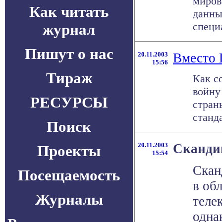
миров
Как читать
данны
специа
журнал
Пишут о нас
20.11.2003
Вместо 
15:56
Тираж
Как с
войну
РЕСУРСЫ
стран
станд
Поиск
20.11.2003
Сканди
Проекты
15:54
Скан
Посещаемость
в об
Журналы
теле
одна