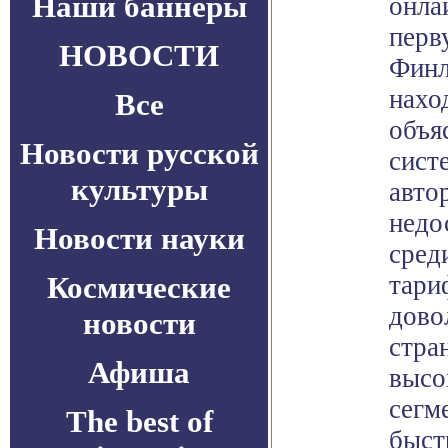
Наши баннеры
онла
перв
НОВОСТИ
Финл
нахо
Все
объя
Новости русской
сист
культуры
авто
недо
Новости науки
сред
Космические
тари
дово
новости
стра
Афиша
высо
сегм
The best of
быст