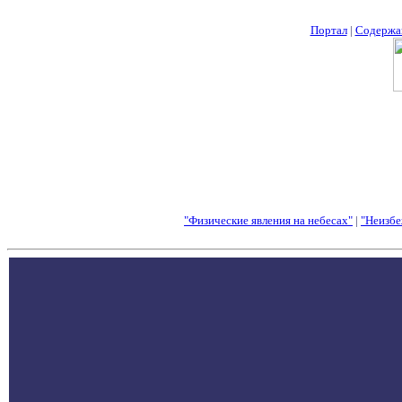
Портал
|
Содержа
"Физические явления на небесах"
|
"Неизбе