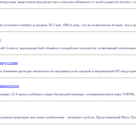
тируемых микрочипов предлагает раз и навсегда избавиться от необходимости носить с со
и отсылали в октябре в среднем 58,5 млн. SMS в день, что на полмиллиона больше, чем в пр
я
сайт Lenta.ru, корпорация Intel объявила о разработке технологии, позволяющей значительн
-индустрии
-н Анненков проводит интересное исследование роли гаражей в американской ИТ-индустрии. 
омпьютеров
едавно 22-й выпуск рейтинга самых быстродействующих суперкомпьютеров мира TOP500, пр
одемонстрировала свое новое изобретение - летающего робота. Представленный Micro Flying