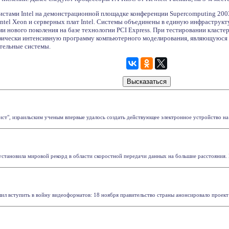
истами Intel на демонстрационной площадке конференции Supercomputing 2003
Intel Xeon и серверных плат Intel. Системы объединены в единую инфраструкт
и нового поколения на базе технологии PCI Express. При тестировании кластер
афически интенсивную программу компьютерного моделирования, являющуюся
тельные системы.
ст", израильским ученым впервые удалось создать действующее электронное устройство на
установила мировой рекорд в области скоростной передачи данных на большие расстояния. К
шил вступить в войну видеоформатов: 18 ноября правительство страны анонсировало проект 