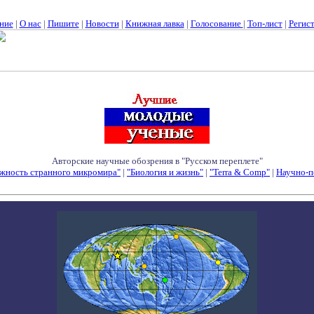
ние
|
О нас
|
Пишите
|
Новости
|
Книжная лавка
|
Голосование
|
Топ-лист
|
Регис
Авторские научные обозрения в "Русском переплете"
жность странного микромира"
|
"Биология и жизнь"
|
"Terra & Comp"
|
Научно-п
Семинары - Конференции - Симпозиумы - Конкурсы