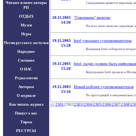
Читают и поют авторы
Скандинавия является мировым ли
РП
ОТДЫХ
20.11.2003
"Говорящие" визитки
14:38
Музеи
На всех мало-мальски серьезных 
Игры
19.11.2003
Intel упрощает суперкомпьютеры
Песни русского застолья
15:28
Компания Intel собирается потрат
Народное
Смешное
19.11.2003
Intel: радио должно быть цифровы
15:20
О НАС
Корпорация Intel провела в Москв
Редколлегия
Авторам
19.11.2003
Новый рейтинг суперкомпьютеров
15:16
О журнале
На проходящей в американском го
Как читать журнал
<<
2301
|2302|
2303
|
2304
|
2305
|
2306
|
2307
|
2308
|
23
Пишут о нас
Тираж
РЕСУРСЫ