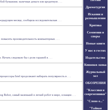
бой бумажник: наличные деньги или кредитную . . .
Драматургия
Искания и
размышления
едыдущем месяце, сообщила исследовательская . . .
Критика
Сомнения и
споры
о повысить производительность компьютерных . . .
Новые книги
У нас в гостях
Издательство
Начать следовало бы с роли гаражей в . . .
Книжная лавка
Журнальный
зал
оцессоры Intel продолжают набирать популярность в . . .
ОБОЗРЕНИЯ
"Классики и
современники"
 Robot, самый маленький и легкий робот в мире, оснащен . . .
"Слово о..."
"Тайная