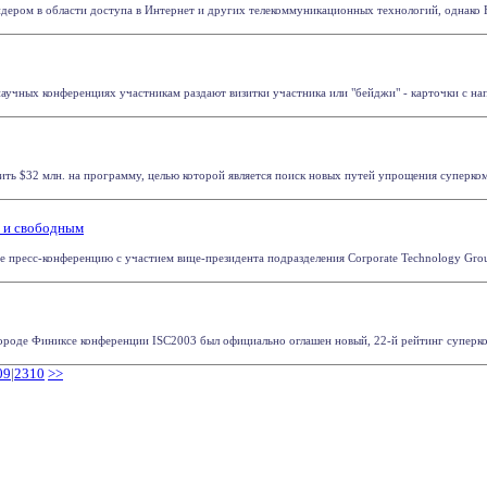
дером в области доступа в Интернет и других телекоммуникационных технологий, однако Ю
научных конференциях участникам раздают визитки участника или "бейджи" - карточки с нап
ить $32 млн. на программу, целью которой является поиск новых путей упрощения суперкомп
м и свободным
е пресс-конференцию с участием вице-президента подразделения Corporate Technology Group
роде Финиксе конференции ISC2003 был официально оглашен новый, 22-й рейтинг суперкомп
09
|
2310
>>