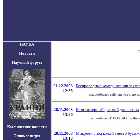
НАУКА
"
Новости
Научный форум
01.12.2003
Беспроводные коммуникации захле
12:55
Как сообщает сайт cnews.ru, по п
28.11.2003
Компьютерный дисплей для слепых
13:20
Как сообщает ИТАР-ТАСС, в Япони
Космические новости
28.11.2003
Микрочип под кожей вместо бумаж
Энциклопедия
13:13