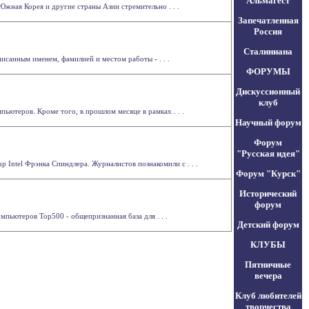
Альмагест
жная Корея и другие страны Азии стремительно . . .
Запечатленная
Россия
Сталиниана
исанным именем, фамилией и местом работы - . . .
ФОРУМЫ
Дискуссионный
клуб
ьютеров. Кроме того, в прошлом месяце в рамках . . .
Научный форум
Форум
"Русская идея"
 Intel Фрэнка Спиндлера. Журналистов познакомили с . . .
Форум "Курск"
Исторический
форум
ьютеров Top500 - общепризнанная база для . . .
Детский форум
КЛУБЫ
Пятничные
вечера
Клуб любителей
творчества