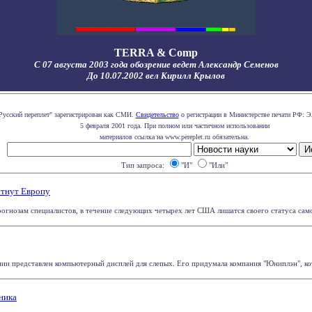
TERRA & Comp
С 07 августа 2003 года обозрение ведет Александр Семенов
До 10.07.2002 вел Кирилл Крылов
Русский переплет" зарегистрирован как СМИ.
Свидетельство
о регистрации в Министерстве печати РФ: Э
5 февраля 2001 года. При полном или частичном использовании
материалов ссылка на www.pereplet.ru обязательна.
Тип запроса:
"И"
"Или"
стнут Европу
рогнозам специалистов, в течение следующих четырех лет США лишатся своего статуса самой
и представлен компьютерный дисплей для слепых. Его придумала компания "Юниплэн", кото
ника