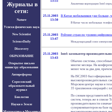
13:55
Журналы в
Аналитики корпорации Intel опре
сети:
25.11.2003
В Китае мобильников уже больше, 
Nature
13:50
В Китае число мобильных телефон
Успехи физических наук
New Scientist
25.11.2003
Рейтинг стран по уровню цифровиз
13:47
ScienceDaily
Международный союз электросвязи
Discovery
25.11.2003
Intel: компьютер производительно
ОБРАЗОВАНИЕ
13:43
Обычно системы, способные в
Открытое письмо
многие месяцы. На конференц
министру образования
менее чем за два дня, приче
Антиреформа
На ISC2003 был официально 
высокопроизводительных сист
Соросовский
Морском центре науки и техн
образовательный
35 триллионов операций с п
журнал
По словам представителей In
Биология
систем, теперь же в списке 
производительности означае
Науки о Земле
суперкомпьютеров на базе пр
Математика и Механика
высокопроизводительных вычи