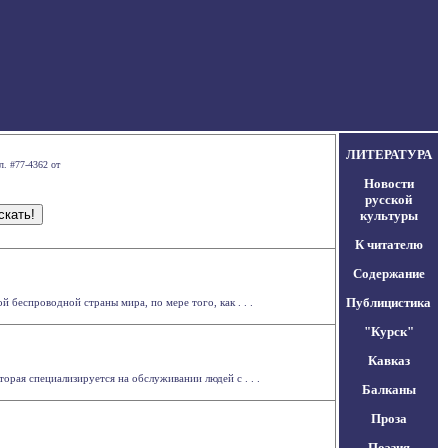
ЛИТЕРАТУРА
л. #77-4362 от
Новости
русской
культуры
К читателю
Содержание
Публицистика
 беспроводной страны мира, по мере того, как . . .
"Курск"
Кавказ
рая специализируется на обслуживании людей с . . .
Балканы
Проза
Поэзия