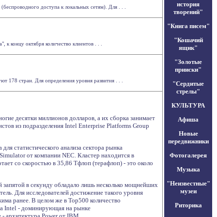
история
беспроводного доступа к локальных сетям). Для . . .
творений"
"Книга писем"
"Кошачий
к концу октября количество клиентов . . .
ящик"
"Золотые
прииски"
 178 стран. Для определения уровня развития . . .
"Сердитые
стрелы"
КУЛЬТУРА
огие десятки миллионов долларов, а их сборка занимает
Афиша
ов из подразделения Intel Enterprise Platforms Group
Новые
передвижники
 для статистического анализа сектора рынка
Simulator от компании NEC. Кластер находится в
Фотогалерея
ает со скоростью в 35,86 Тфлоп (терафлоп) - это около
Музыка
"Неизвестные"
ей запятой в секунду обладало лишь несколько мощнейших
музеи
атель. Для исследователей достижение такого уровня
има ранее. В целом же в Top500 количество
Риторика
ра Intel - доминирующая на рынке
 - архитектура Power от IBM.