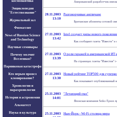
космонавтика
Американский разработчик имплан
Энциклопедия
"Естествознание"
28.11.2003
Разговорчивые англичане
13:10
Журнальный зал
Британские абоненты сотовой связ
Физматлит
27.11.2003
Intel создает чипы нового поколени
News of Russian Science
13:42
and Technology
Как сообщают газета "Извести" и 
Научные семинары
27.11.2003
О роли гаражей в американской ИТ
Почему молчит
13:39
Вселенная?
На страницах газеты "Известия" г
Парниковая катастрофа
Кто перым провел
27.11.2003
Новый рейтинг ТОР500 для суперк
клонирование?
13:30
Как показывает опубликованный н
Хронология и
парахронология
25.11.2003
"Летающий глаз"
История и астрономия
14:01
Японская компания Seiko Epson пр
Альмагест
Наука и культура
25.11.2003
Нью-Йорк - Wi-Fi столица мира