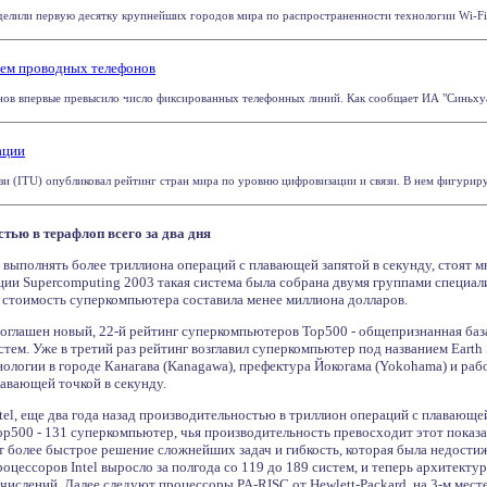
делили первую десятку крупнейших городов мира по распространенности технологии Wi-Fi (
чем проводных телефонов
ов впервые превысило число фиксированных телефонных линий. Как сообщает ИА "Синьхуа", 
ации
 (ITU) опубликовал рейтинг стран мира по уровню цифровизации и связи. В нем фигурируют
стью в терафлоп всего за два дня
ыполнять более триллиона операций с плавающей запятой в секунду, стоят мн
ии Supercomputing 2003 такая система была собрана двумя группами специалист
м стоимость суперкомпьютера составила менее миллиона долларов.
оглашен новый, 22-й рейтинг суперкомпьютеров Top500 - общепризнанная база
ем. Уже в третий раз рейтинг возглавил суперкомпьютер под названием Earth 
ологии в городе Канагава (Kanagawa), префектура Йокогама (Yokohama) и работ
лавающей точкой в секунду.
tel, еще два года назад производительностью в триллион операций с плавающ
Top500 - 131 суперкомпьютер, чья производительность превосходит этот показ
т более быстрое решение сложнейших задач и гибкость, которая была недостиж
оцессоров Intel выросло за полгода со 119 до 189 систем, и теперь архитекту
слений. Далее следуют процессоры PA-RISC от Hewlett-Packard, на 3-м месте