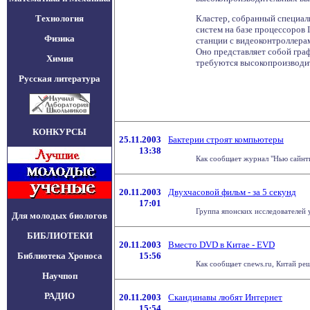
Технология
Кластер, собранный специал
систем на базе процессоров 
Физика
станции с видеоконтроллерам
Оно представляет собой гр
Химия
требуются высокопроизводи
Русская литература
КОНКУРСЫ
25.11.2003
Бактерии строят компьютеры
13:38
Как сообщает журнал "Нью сайнти
20.11.2003
Двухчасовой фильм - за 5 секунд
17:01
Группа японских исследователей 
Для молодых биологов
БИБЛИОТЕКИ
20.11.2003
Вместо DVD в Китае - EVD
Библиотека Хроноса
15:56
Как сообщает cnews.ru, Китай ре
Научпоп
РАДИО
20.11.2003
Скандинавы любят Интернет
15:54