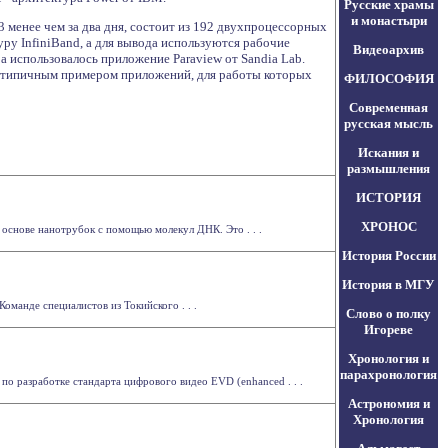
Русские храмы
и монастыри
 менее чем за два дня, состоит из 192 двухпроцессорных
уру InfiniBand, а для вывода используются рабочие
Видеоархив
а использовалось приложение Paraview от Sandia Lab.
 типичным примером приложений, для работы которых
ФИЛОСОФИЯ
Современная
русская мысль
Искания и
размышления
ИСТОРИЯ
ХРОНОС
 основе нанотрубок с помощью молекул ДНК. Это . . .
История России
История в МГУ
оманде специалистов из Токийского . . .
Слово о полку
Игореве
Хронология и
парахронология
по разработке стандарта цифрового видео EVD (enhanced . . .
Астрономия и
Хронология