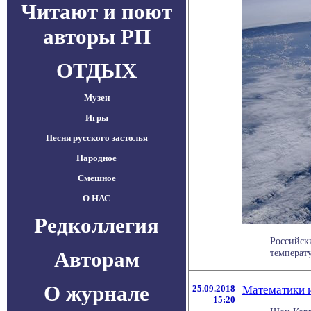
Читают и поют
авторы РП
ОТДЫХ
Музеи
Игры
Песни русского застолья
Народное
Смешное
О НАС
Редколлегия
Российск
Авторам
температу
О журнале
25.09.2018
Математики и
15:20