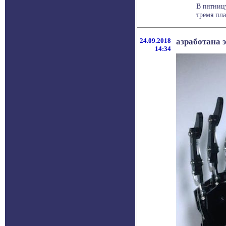
В пятницу
тремя пла
24.09.2018
азработана 
14:34