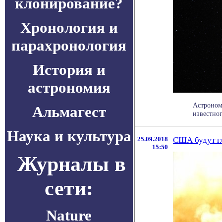
клонирование?
Хронология и
парахронология
История и
астрономия
Астроном
Альмагест
известно
Наука и культура
25.09.2018
США будут гл
15:50
Журналы в
сети:
Nature