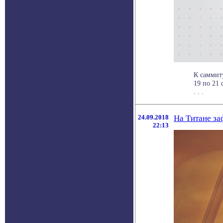
К саммит
19 по 21 
. . .
24.09.2018
На Титане з
22:13