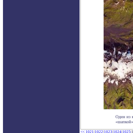
Один из 
«шапкой».
<<
1021
|
1022
|
1023
|
1024
|
1025
|