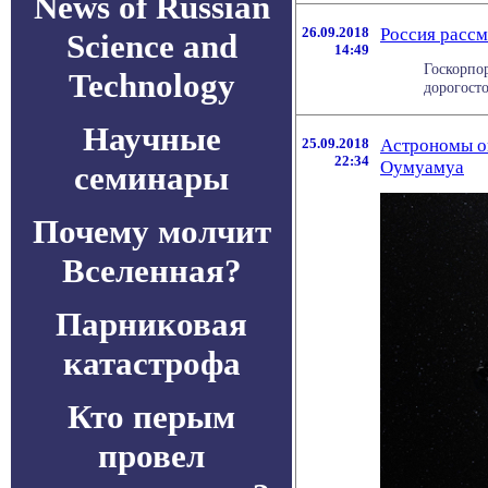
News of Russian
26.09.2018
Россия рассм
Science and
14:49
Госкорпо
Technology
дорогост
Научные
25.09.2018
Астрономы о
22:34
Оумуамуа
семинары
Почему молчит
Вселенная?
Парниковая
катастрофа
Кто перым
провел