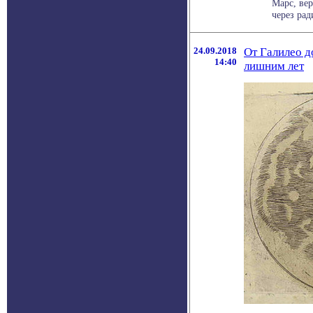
Марс, ве
через рад
24.09.2018
От Галилео д
14:40
лишним лет