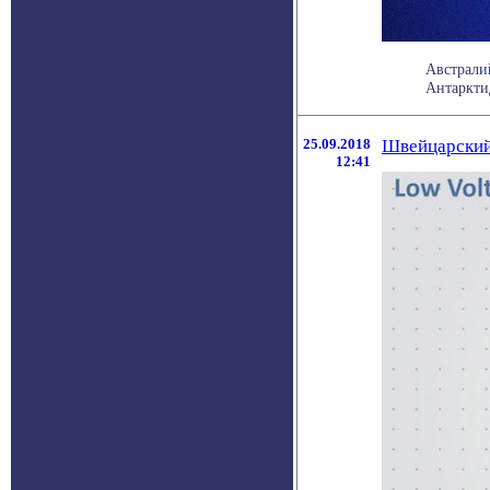
Австрали
Антарктид
25.09.2018
Швейцарский 
12:41