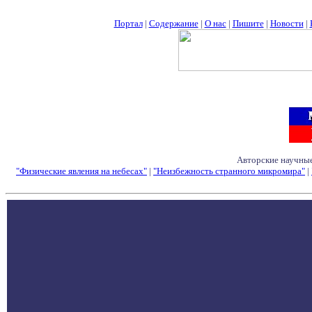
Портал
|
Содержание
|
О нас
|
Пишите
|
Новости
|
Авторские научные
"Физические явления на небесах"
|
"Неизбежность странного микромира"
|
Семинары - Конфе