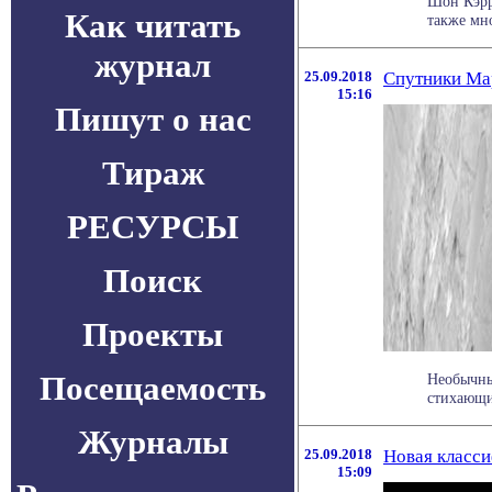
Шон Кэрр
Как читать
также мно
журнал
25.09.2018
Спутники Мар
15:16
Пишут о нас
Тираж
РЕСУРСЫ
Поиск
Проекты
Посещаемость
Необычны
стихающи
Журналы
25.09.2018
Новая класси
15:09