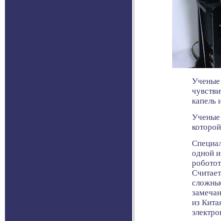
Ученые 
чувстви
капель 
Ученые 
которой
Специал
одной и
роботот
Считает
сложные
замечан
из Кита
электро