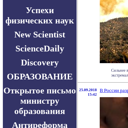
Успехи
физических наук
New Scientist
ScienceDaily
Discovery
Сильнее 
ОБРАЗОВАНИЕ
экстремал
Открытое письмо
25.09.2018
В России раз
15:42
министру
образования
Антиреформа