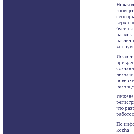
Новая к
конверт
сенсоры
верхнюю
бусины 
на элек
различн
«почувс
Исследо
прикреп
созданн
незначи
поверхн
разницу
Инженер
регистр
что раз
работос
По инфо
kozha