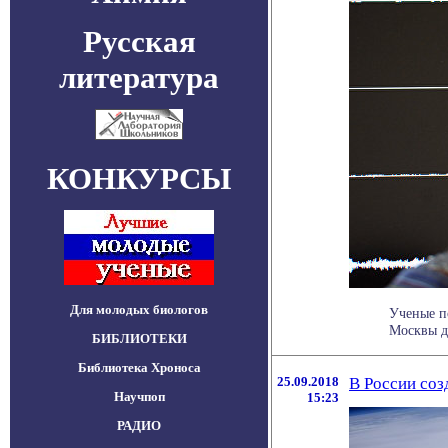
Русская
литература
КОНКУРСЫ
Для молодых биологов
Ученые п
Москвы д
БИБЛИОТЕКИ
Библиотека Хроноса
25.09.2018
В России соз
Научпоп
15:23
РАДИО