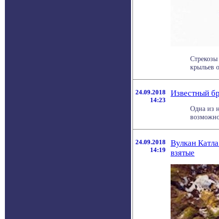
Стрекозы
крыльев о
24.09.2018
Известный бр
14:23
Одна из 
возможно
24.09.2018
Вулкан Катла
14:19
взятые