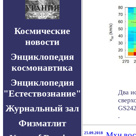
Космические
новости
Энциклопедия
космонавтика
Энциклопедия
"Естествознание"
Два и
сверх
Журнальный зал
GS242
.
Физматлит
25.09.2018
Мхи вос