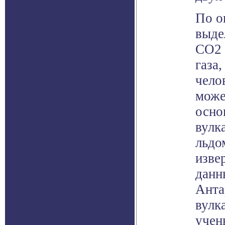
По о
выде
CO2 
газа
чело
може
осно
вулк
льдо
изве
данн
Анта
вулк
учен