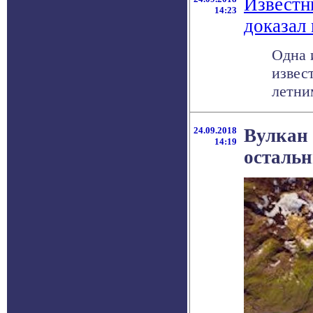
Известн
14:23
доказал
Одна 
извес
летни
24.09.2018
Вулкан 
14:19
остальн