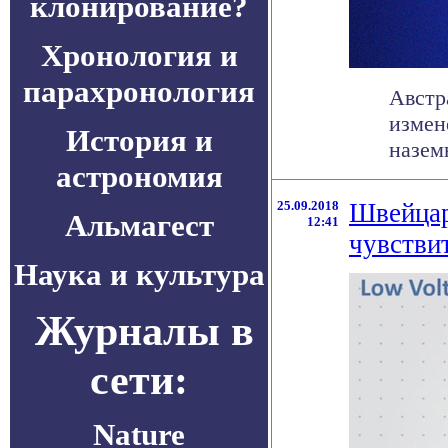
клонирование?
Хронология и
парахронология
Австр
измен
История и
наземн
астрономия
25.09.2018
Швейцар
Альмагест
12:41
чувстви
Наука и культура
Журналы в
сети:
Nature