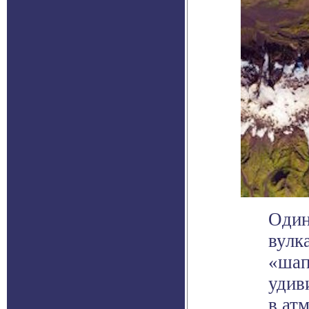
Один
вулк
«шап
удив
в ат