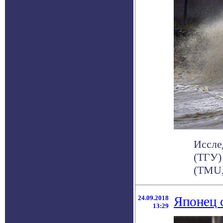
Иссле
(ТГУ)
(TMU,
24.09.2018
Японец 
13:29