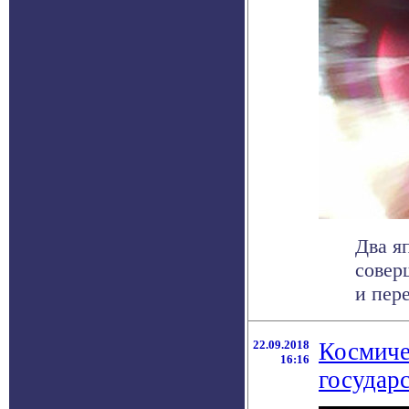
Два я
совер
и пер
22.09.2018
Космиче
16:16
государ