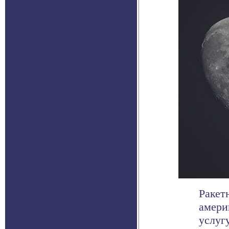
Ракет
амери
услуг