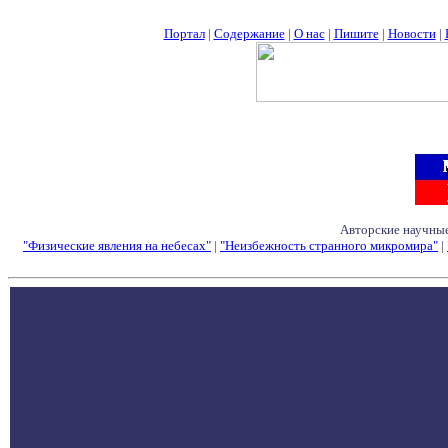
Портал
|
Содержание
|
О нас
|
Пишите
|
Новости
|
Авторские научные
"Физические явления на небесах"
|
"Неизбежность странного микромира"
|
Семинары - Конфе