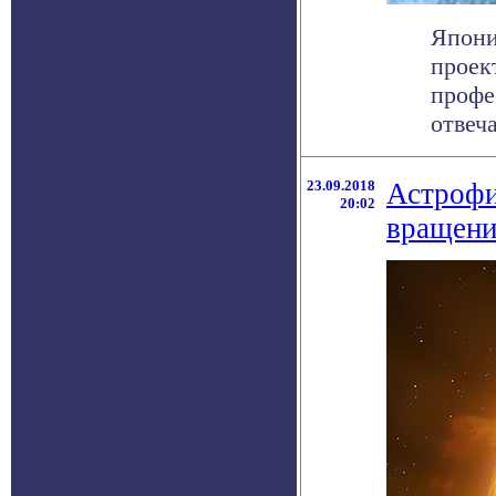
Япони
проек
профе
отвеча
23.09.2018
Астрофи
20:02
вращени