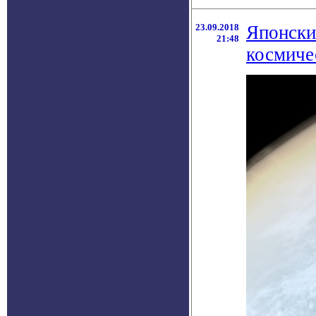
23.09.2018
Японски
21:48
космиче