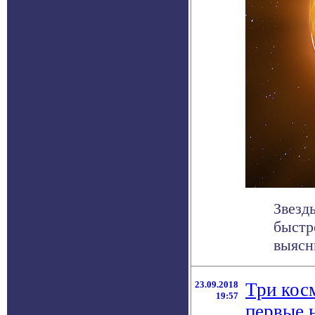
Звезд
быстр
выясн
23.09.2018
Три кос
19:57
первые 