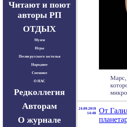
Читают и поют
авторы РП
ОТДЫХ
Музеи
Игры
Песни русского застолья
Народное
Смешное
Марс,
О НАС
котор
Редколлегия
микро
Авторам
24.09.2018
От Гали
14:40
О журнале
планета