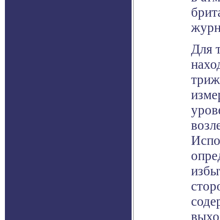
брит
журн
Для 
нахо
триж
изме
уров
возл
Испо
опре
избы
сторо
соде
выхо