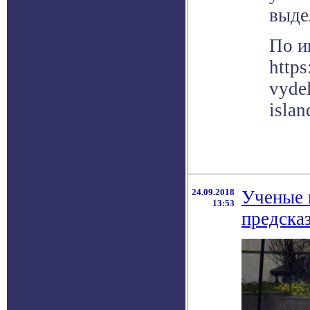
выде
По и
https
vyde
islan
24.09.2018
Ученые 
13:53
предска