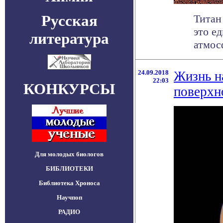
Русская
Титан
это е
литература
атмос
24.09.2018
Жизнь н
22:03
КОНКУРСЫ
поверхн
Для молодых биологов
БИБЛИОТЕКИ
Библиотека Хроноса
Научпоп
РАДИО