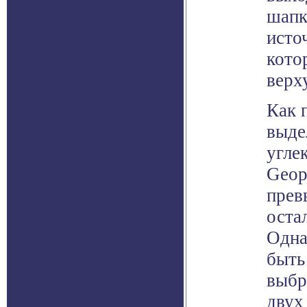
шапк
исто
кото
верх
Как 
выде
угле
Geoph
прев
оста
Одна
быть
выбр
двух