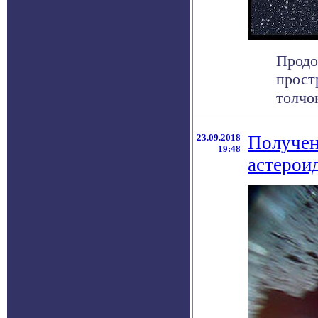
Продо
прост
толчок
23.09.2018
Получен
19:48
астерои