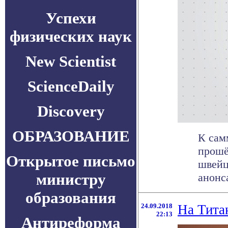
Успехи
физических наук
New Scientist
ScienceDaily
Discovery
ОБРАЗОВАНИЕ
К сам
прошё
Открытое письмо
швейц
министру
анонса
образования
24.09.2018
На Тита
22:13
Антиреформа