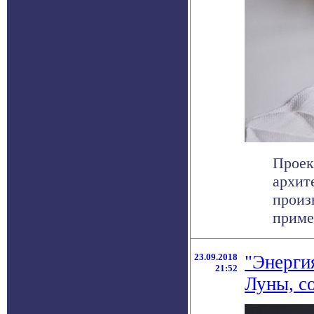
Проек
архит
произ
примен
23.09.2018
"Энерги
21:52
Луны, с