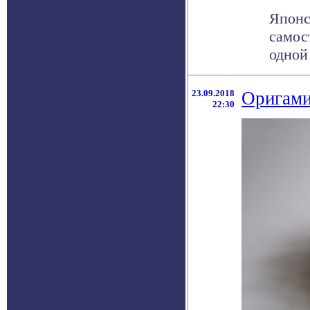
Японс
самос
одной
23.09.2018
Оригами
22:30