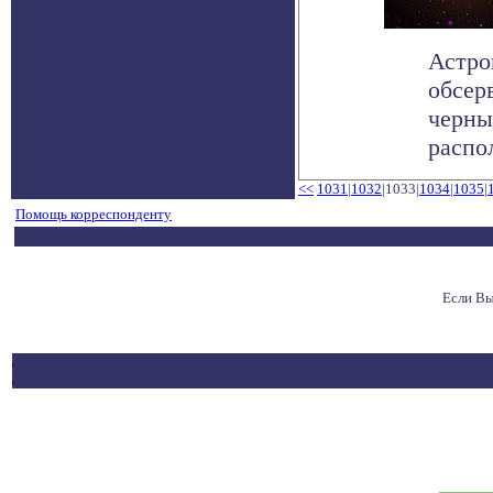
Астро
обсер
черны
распол
<<
1031
|
1032
|1033|
1034
|
1035
|
Помощь корреспонденту
Если Вы