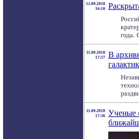
12.09.2018
Раскрыт
16:18
Росси
крате
года. 
11.09.2018
В архив
17:57
галакти
Незав
техно
раздв
11.09.2018
Ученые 
17:36
ближайш