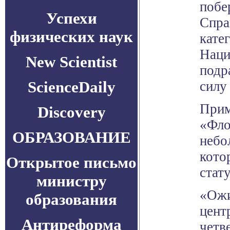
побе
Успехи
Спра
физических наук
кате
Наци
New Scientist
подр
ScienceDaily
силу
Прим
Discovery
«Фло
ОБРАЗОВАНИЕ
небо
кото
Открытое письмо
стату
министру
«Ожи
образования
цент
Антиреформа
четв