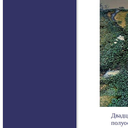
Двадц
полуо