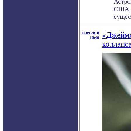
Астро
США, 
сущес
11.09.2018
«Джеймс
16:40
коллапс