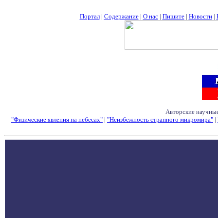
Портал
|
Содержание
|
О нас
|
Пишите
|
Новости
|
Авторские научные
"Физические явления на небесах"
|
"Неизбежность странного микромира"
|
Семинары - Конфе