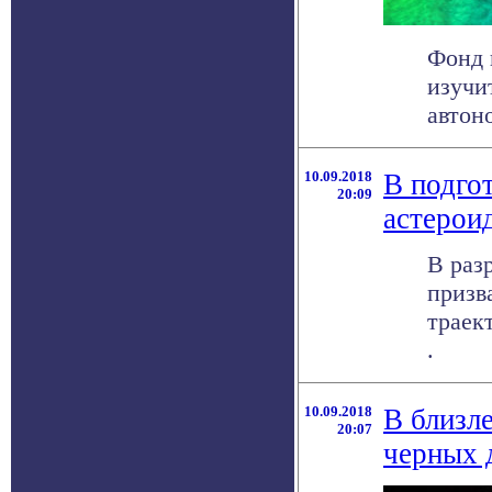
Фонд 
изучи
автон
10.09.2018
В подго
20:09
астерои
В раз
призв
траек
.
10.09.2018
В близл
20:07
черных 