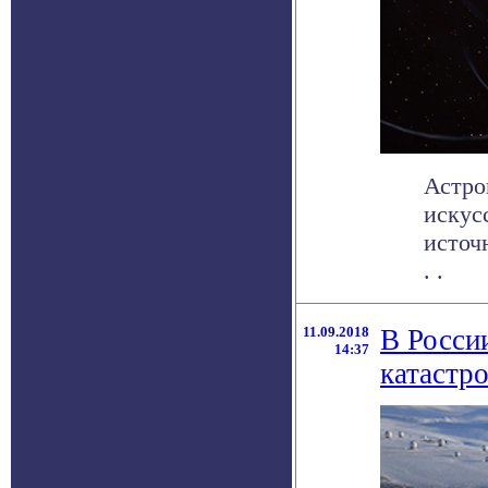
Астро
искус
источ
. .
11.09.2018
В Росси
14:37
катастр