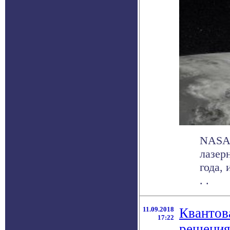
NASA 
лазер
года, 
. .
11.09.2018
Квантов
17:22
решения