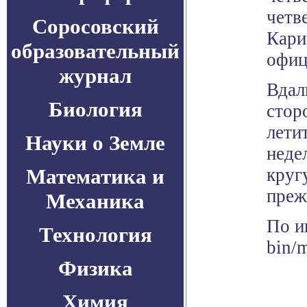
четв
Соросовский
Кари
образовательный
офиц
журнал
Вдал
Биология
стор
лети
Науки о Земле
неде
Математика и
круг
преж
Механика
По и
Технология
bin/
Физика
Химия