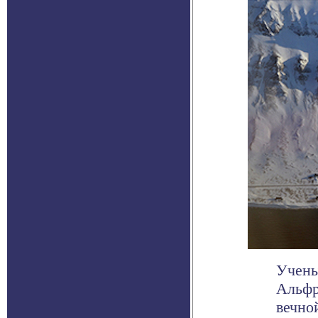
Учены
Альфр
вечно