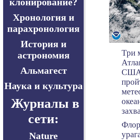
клонирование?
Хронология и
парахронология
История и
Три 
астрономия
Атла
Альмагест
США 
прой
Наука и культура
мете
Журналы в
океа
захв
сети:
Флор
ураг
Nature