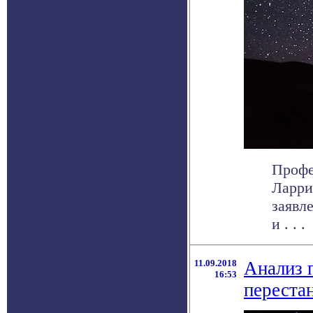
Профе
Ларри
заявл
и . . .
11.09.2018
Анализ 
16:53
переста