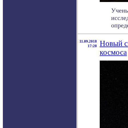
Учены
иссле
опред
11.09.2018
Новый с
17:28
космоса