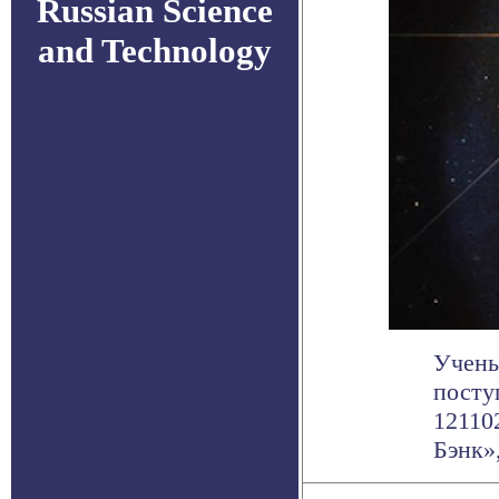
Russian Science
and Technology
Учены
посту
12110
Бэнк», 