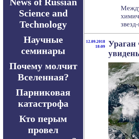
News of Russian
Между
Science and
химич
Technology
звезд
Научные
12.09.2018
Ураган 
18:09
семинары
увидены
Почему молчит
Вселенная?
Парниковая
катастрофа
Кто перым
провел