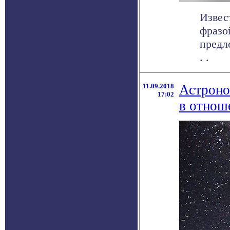
Извес
фразо
предл
. .
11.09.2018
Астроно
17:02
в отнош