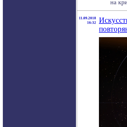
на кр
11.09.2018
Искусст
16:32
повторя