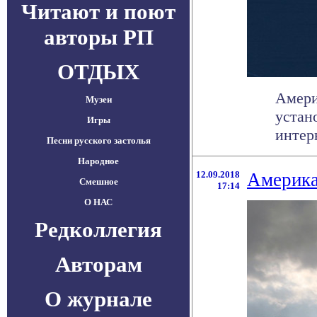
Читают и поют
авторы РП
ОТДЫХ
Амери
Музеи
устан
Игры
интерн
Песни русского застолья
Народное
12.09.2018
Америка
Смешное
17:14
О НАС
Редколлегия
Авторам
О журнале